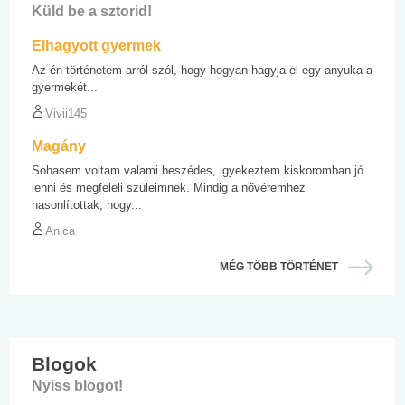
Küld be a sztorid!
Elhagyott gyermek
Az én történetem arról szól, hogy hogyan hagyja el egy anyuka a
gyermekét...
Vivii145
Magány
Sohasem voltam valami beszédes, igyekeztem kiskoromban jó
lenni és megfeleli szüleimnek. Mindig a nővéremhez
hasonlítottak, hogy...
Anica
MÉG TÖBB TÖRTÉNET
Blogok
Nyiss blogot!