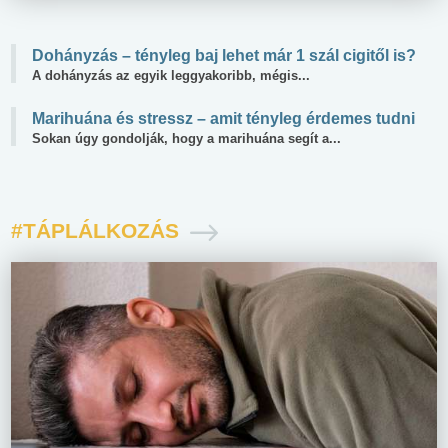
Dohányzás – tényleg baj lehet már 1 szál cigitől is?
A dohányzás az egyik leggyakoribb, mégis...
Marihuána és stressz – amit tényleg érdemes tudni
Sokan úgy gondolják, hogy a marihuána segít a...
#TÁPLÁLKOZÁS