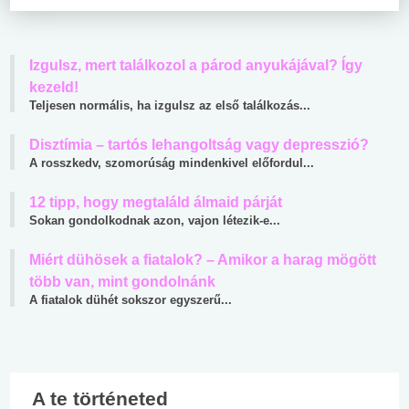
Izgulsz, mert találkozol a párod anyukájával? Így
kezeld!
Teljesen normális, ha izgulsz az első találkozás...
Disztímia – tartós lehangoltság vagy depresszió?
A rosszkedv, szomorúság mindenkivel előfordul...
12 tipp, hogy megtaláld álmaid párját
Sokan gondolkodnak azon, vajon létezik-e...
Miért dühösek a fiatalok? – Amikor a harag mögött
több van, mint gondolnánk
A fiatalok dühét sokszor egyszerű...
A te történeted