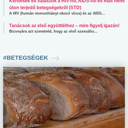
Kérdések és válaszok a HIV-ről, AIDS-ről és más nemi
úton terjedő betegségekről (STD)
A HIV (humán immunhiányt okozó vírus) és az AIDS...
Tanácsok az első együttléthez – mire figyelj igazán!
Bizonyára azt szeretnéd, hogy az első szexuális...
#BETEGSÉGEK