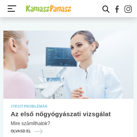
#JOGAID
Jogaid
Mikor mehetsz haza a kórházból?
OLVASD EL