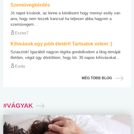
Szemüvegkérdés
Jó napot kívánok, az lenne a kérdésem hogy mennyi esély van
arra, hogy nem leszek kancsal ha teljesen abba hagyom a
szemüvegem...
Eszter7
Kihívások egy jobb életért! Tartsatok velem :)
Sziasztok! Igazából nagyon régóta gondolkodom a blog témáját
illetően, végül úgy döntöttem, hogy kb. 30 napos kihívásokat...
Enola
MÉG TÖBB BLOG
#VÁGYAK