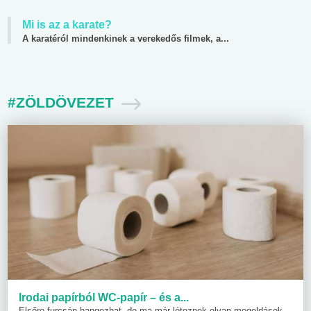
Mi is az a karate?
A karatéról mindenkinek a verekedős filmek, a...
#ZÖLDÖVEZET
Irodai papírból WC-papír – és a...
Elsőre furcsán hangozhat, de ma már léteznek olyan megoldások,