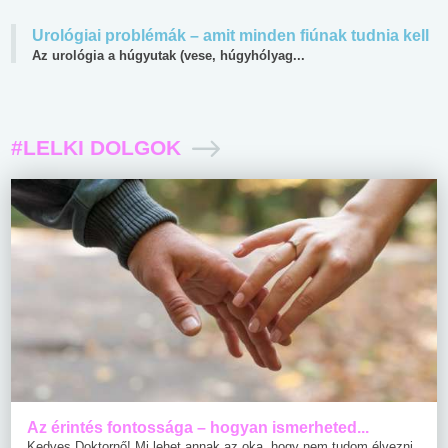
Urológiai problémák – amit minden fiúnak tudnia kell
Az urológia a húgyutak (vese, húgyhólyag...
#LELKI DOLGOK
Az érintés fontossága – hogyan ismerheted...
Kedves Doktornő! Mi lehet annak az oka, hogy nem tudom élvezni