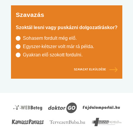
Szavazás
Szoktál lesni vagy puskázni dolgozatíráskor?
Sohasem fordult még elő.
Egyszer-kétszer volt már rá példa.
Gyakran elő szokott fordulni.
SZAVAZAT ELKÜLDÉSE