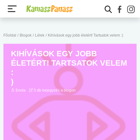
Főoldal
/
Blogok
/
Lélek
/
Kihívások egy jobb életért! Tartsatok velem :)
KIHÍVÁSOK EGY JOBB
ÉLETÉRT! TARTSATOK VELEM
:
)
Enola
5 db bejegyzés a blogon