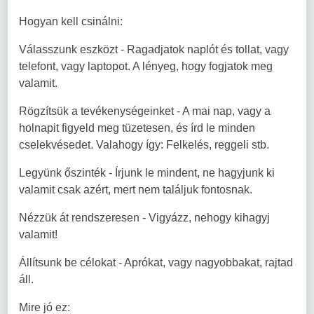
Hogyan kell csinálni:
Válasszunk eszközt - Ragadjatok naplót és tollat, vagy
telefont, vagy laptopot. A lényeg, hogy fogjatok meg
valamit.
Rögzítsük a tevékenységeinket - A mai nap, vagy a
holnapit figyeld meg tüzetesen, és írd le minden
cselekvésedet. Valahogy így: Felkelés, reggeli stb.
Legyünk őszinték - Írjunk le mindent, ne hagyjunk ki
valamit csak azért, mert nem találjuk fontosnak.
Nézzük át rendszeresen - Vigyázz, nehogy kihagyj
valamit!
Állítsunk be célokat - Aprókat, vagy nagyobbakat, rajtad
áll.
Mire jó ez: