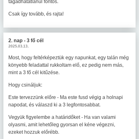
tagadhatatlanul fontos.
Csak így tovább, és rajta!
2. nap - 3 fő cél
2025.03.13.
Most, hogy feltérképeztük egy napunkat, egy talán még
könyebb feladattal rukkoltam elő, ez pedig nem más,
mint a 3 fő cél kitűzése.
Hogy csináljuk:
Este tervezzünk előre - Ma este fusd végig a holnapi
napodat, és válaszd ki a 3 legfontosabbat.
Vegyük figyelembe a határidőket - Ha van valami
olyasmi, amit lehetőleg gyorsan el kéne végezni,
ezeket hozzuk előrébb.