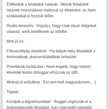
Értékeljük a feladatok hatását - Melyik feladatok
lesznek hosszútávon hatással az életünkre, az ilyen
szokásokat is hozzuk előre.
Reális tervezés - Vigyázz, hogy csak olyan dolgokat
válassz, amik beleférnek az idődbe.
Mire jó ez:
Fókuszáltság növelése - Ha tudjuk mely feladatok a
fontosabbak, jkoncentráltabbak lehetünk.
Prioritások tisztázása - Nem engedi, hogy valami
kevésbé fontos dologgal elhúzzuk az időt
Motiváció erősítése - Ezt nem kell magyaráznom... :)
Tippek:
Kezdjük a legnehezebbel - Reggel végezzük el a
legkomplexebb feladatot, már csak kettő nagyobb