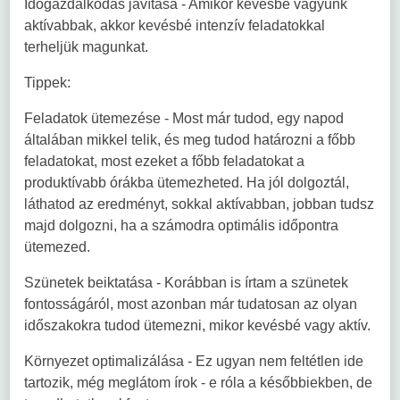
Időgazdálkodás javítása - Amikor kevésbé vagyunk
aktívabbak, akkor kevésbé intenzív feladatokkal
terheljük magunkat.
Tippek:
Feladatok ütemezése - Most már tudod, egy napod
általában mikkel telik, és meg tudod határozni a főbb
feladatokat, most ezeket a főbb feladatokat a
produktívabb órákba ütemezheted. Ha jól dolgoztál,
láthatod az eredményt, sokkal aktívabban, jobban tudsz
majd dolgozni, ha a számodra optimális időpontra
ütemezed.
Szünetek beiktatása - Korábban is írtam a szünetek
fontosságáról, most azonban már tudatosan az olyan
időszakokra tudod ütemezni, mikor kevésbé vagy aktív.
Környezet optimalizálása - Ez ugyan nem feltétlen ide
tartozik, még meglátom írok - e róla a későbbiekben, de