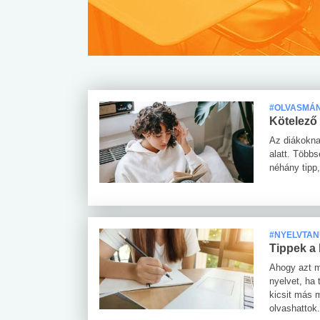
#OLVASMÁ
Kötelező
Az diákokna
alatt. Több
néhány tipp
#NYELVTA
Tippek a
Ahogy azt m
nyelvet, ha
kicsit más 
olvashattok