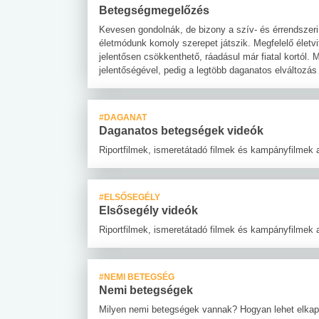
 alkohol
#Zöldövezet
#Betegségek
Betegségmegelőzés
lent az
Mekkora az ökológiai
Elsősegély
Kevesen gondolnák, de bizony a szív- és érrendszer
lábnyomod?
tudásteszt
életmódunk komoly szerepet játszik. Megfelelő élet
jelentősen csökkenthető, ráadásul már fiatal kortól
jelentőségével, pedig a legtöbb daganatos elváltozá
#DAGANAT
Daganatos betegségek videók
Riportfilmek, ismeretátadó filmek és kampányfilmek
#ELSŐSEGÉLY
Elsősegély videók
Riportfilmek, ismeretátadó filmek és kampányfilmek 
#NEMI BETEGSÉG
Nemi betegségek
Milyen nemi betegségek vannak? Hogyan lehet elkapn