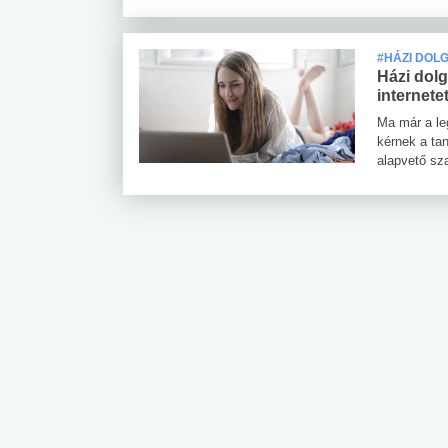
#HÁZI DOL
Házi dolg
internete
Ma már a le
kérnek a tan
alapvető sz