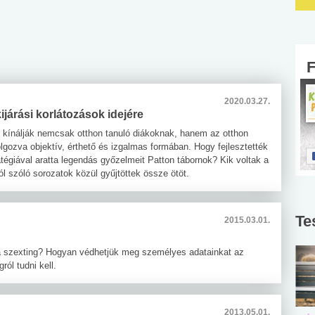
2020.03.27.
kijárási korlátozások idejére
ínálják nemcsak otthon tanuló diákoknak, hanem az otthon
lgozva objektív, érthető és izgalmas formában. Hogy fejlesztették
tégiával aratta legendás győzelmeit Patton tábornok? Kik voltak a
ról szóló sorozatok közül gyűjtöttek össze ötöt.
Te
2015.03.01.
nt a szexting? Hogyan védhetjük meg személyes adatainkat az
ról tudni kell.
2013.05.01.