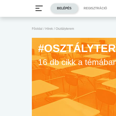
BELÉPÉS
REGISZTRÁCIÓ
Főoldal
/
Hírek
/
Osztályterem
#OSZTÁLYTE
16 db cikk a témába