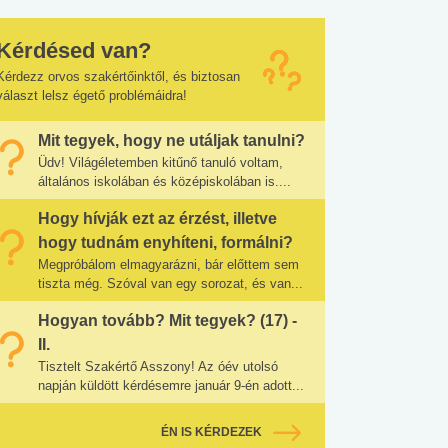
Kérdésed van?
Kérdezz orvos szakértőinktől, és biztosan
választ lelsz égető problémáidra!
Mit tegyek, hogy ne utáljak tanulni?
Üdv! Világéletemben kitűnő tanuló voltam,
általános iskolában és középiskolában is....
Hogy hívják ezt az érzést, illetve
hogy tudnám enyhíteni, formálni?
Megpróbálom elmagyarázni, bár előttem sem
tiszta még. Szóval van egy sorozat, és van...
Hogyan tovább? Mit tegyek? (17) -
II.
Tisztelt Szakértő Asszony! Az óév utolsó
napján küldött kérdésemre január 9-én adott...
ÉN IS KÉRDEZEK