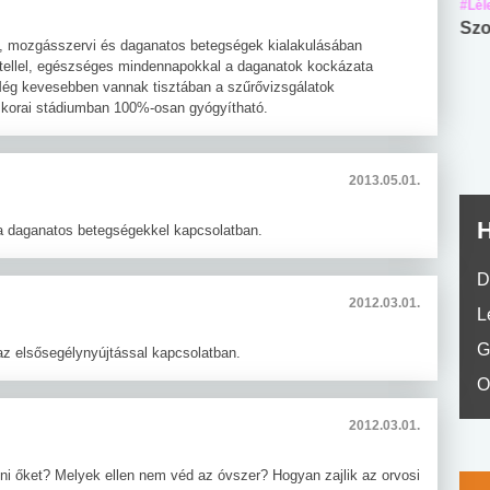
#Suli, munka
#Suli, munka
#Lél
Angol középfokú
Internet-függőség
Szo
i, mozgásszervi és daganatos betegségek kialakulásában
nyelvvizsga teszt -
teszt
vitellel, egészséges mindennapokkal a daganatok kockázata
No.42
. Még kevesebben vannak tisztában a szűrővizsgálatok
s korai stádiumban 100%-osan gyógyítható.
2013.05.01.
H
 a daganatos betegségekkel kapcsolatban.
D
2012.03.01.
L
G
az elsősegélynyújtással kapcsolatban.
O
2012.03.01.
i őket? Melyek ellen nem véd az óvszer? Hogyan zajlik az orvosi