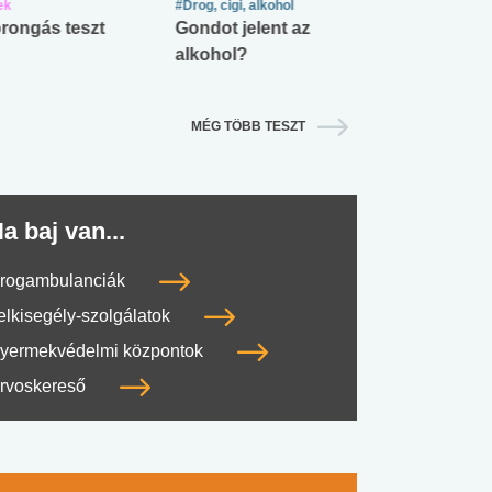
ek
#Drog, cigi, alkohol
#Zöldövezet
rongás teszt
Gondot jelent az
Mekkora az ö
alkohol?
lábnyomod?
MÉG TÖBB TESZT
a baj van...
rogambulanciák
elkisegély-szolgálatok
yermekvédelmi központok
rvoskereső