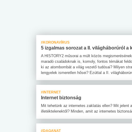
#KORONAVÍRUS
5 izgalmas sorozat a II. világháborúról a 
A HISTORY2 műsorai a múlt közös megismerésének k
maradó családoknak is, komoly, fontos témákat feldo
ki az atombombát a világ vezető tudósai? Milyen stra
lengyelek ismeretlen hősei? Ezúttal a II. világháború
#INTERNET
Internet biztonság
Mit tehetünk az internetes zaklatás ellen? Mit jele
illetéktelenektől? Minden, amit az internetes biztonság
#DAGANAT