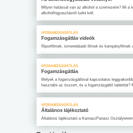
Milyen hatással van az alkohol a szervezetre? Mi a t
alkoholfogyasztásról tudni kell.
#FOGAMZÁSGÁTLÁS
Fogamzásgátlás videók
Riportfilmek, ismeretátadó filmek és kampányfilmek
#FOGAMZÁSGÁTLÁS
Fogamzásgátlás
Melyek a fogamzásgátlóval kapcsolatos leggyakoribb
használni az óvszert, és a fogamzásgátló tablettát? 
#FOGAMZÁSGÁTLÁS
Általános tájékoztató
Általános tájékoztató a KamaszPanasz Osztályterem