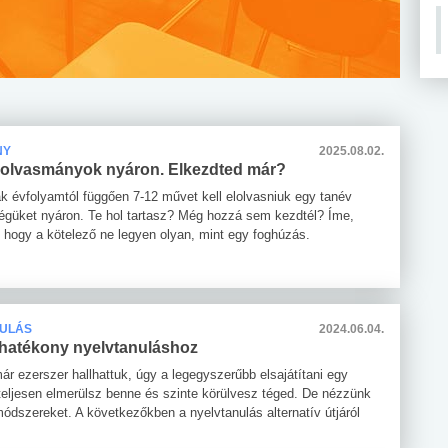
NY
2025.08.02.
 olvasmányok nyáron. Elkezdted már?
k évfolyamtól függően 7-12 művet kell elolvasniuk egy tanév
ségüket nyáron. Te hol tartasz? Még hozzá sem kezdtél? Íme,
, hogy a kötelező ne legyen olyan, mint egy foghúzás.
NULÁS
2024.06.04.
 hatékony nyelvtanuláshoz
ár ezerszer hallhattuk, úgy a legegyszerűbb elsajátítani egy
 teljesen elmerülsz benne és szinte körülvesz téged. De nézzünk
módszereket. A következőkben a nyelvtanulás alternatív útjáról
.