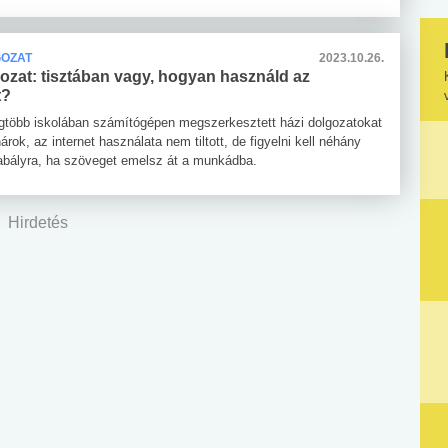
GOZAT
2023.10.26.
ozat: tisztában vagy, hogyan használd az
t?
gtöbb iskolában számítógépen megszerkesztett házi dolgozatokat
árok, az internet használata nem tiltott, de figyelni kell néhány
abályra, ha szöveget emelsz át a munkádba.
Hirdetés