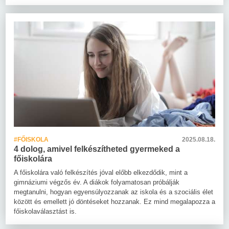
#FŐISKOLA
2025.08.18.
4 dolog, amivel felkészítheted gyermeked a
főiskolára
A főiskolára való felkészítés jóval előbb elkezdődik, mint a
gimnáziumi végzős év. A diákok folyamatosan próbálják
megtanulni, hogyan egyensúlyozzanak az iskola és a szociális élet
között és emellett jó döntéseket hozzanak. Ez mind megalapozza a
főiskolaválasztást is.