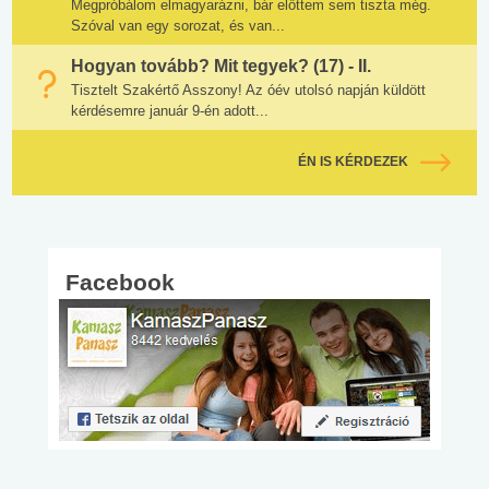
Megpróbálom elmagyarázni, bár előttem sem tiszta még.
Szóval van egy sorozat, és van...
Hogyan tovább? Mit tegyek? (17) - II.
Tisztelt Szakértő Asszony! Az óév utolsó napján küldött
kérdésemre január 9-én adott...
ÉN IS KÉRDEZEK
Facebook