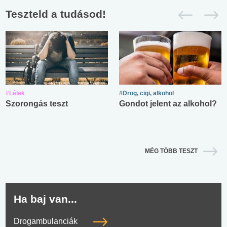
Teszteld a tudásod!
#Lélek
#Drog, cigi, alkohol
Szorongás teszt
Gondot jelent az alkohol?
MÉG TÖBB TESZT
Ha baj van...
Drogambulanciák