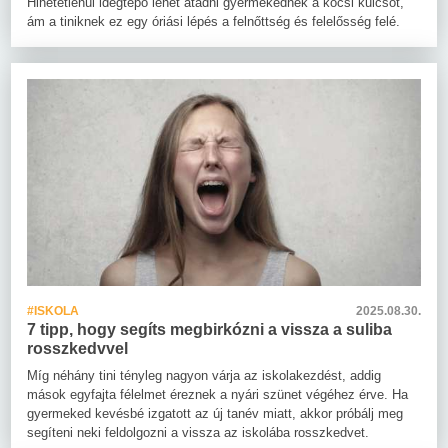
Hihetetlenül idegtépő lehet átadni gyermekednek a kocsi kulcsot,
ám a tiniknek ez egy óriási lépés a felnőttség és felelősség felé.
#ISKOLA
2025.08.30.
7 tipp, hogy segíts megbirkózni a vissza a suliba
rosszkedvvel
Míg néhány tini tényleg nagyon várja az iskolakezdést, addig
mások egyfajta félelmet éreznek a nyári szünet végéhez érve. Ha
gyermeked kevésbé izgatott az új tanév miatt, akkor próbálj meg
segíteni neki feldolgozni a vissza az iskolába rosszkedvet.