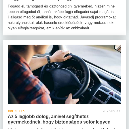
Fogadd el, támogasd és ösztönözd tini gyermeked, hiszen minél
jobban elfogadod őt, annál inkább fogja elfogadni saját magát is.
Hallgasd meg őt anélkül is, hogy oktatnád. Javasolj programokat
neki olyanokkal, akik hasonló érdeklődésűek, vagy mutass neki
olyan elfoglaltságokat, amik építik az önbizalmát.
#VEZETÉS
2025.09.23.
Az 5 legjobb dolog, amivel segíthetsz
gyermekednek, hogy biztonságos sofőr legyen