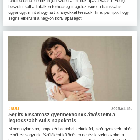
teherbe esne, de ritkán jön szóba a tini fiúk apává válása. Pedig
beszélni kell a fiatalkori terhesség megelőzéséről a fiainkkal is,
ugyanúgy, mint ahogy azt a lányokkal tesszük. Íme, pár tipp, hogy
segíts elkerülni a nagyon korai apaságot.
#SULI
2025.01.15.
Segíts kiskamasz gyermekednek átvészelni a
legrosszabb sulis napokat is
Mindannyian van, hogy két ballábbal kelünk fel, akár gyerekek, akár
felnőttek vagyunk. Szülőként különösen nehéz kezelni azokat a