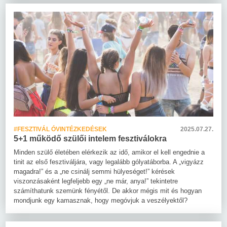
#FESZTIVÁL ÓVINTÉZKEDÉSEK
2025.07.27.
5+1 működő szülői intelem fesztiválokra
Minden szülő életében elérkezik az idő, amikor el kell engednie a
tinit az első fesztiváljára, vagy legalább gólyatáborba. A „vigyázz
magadra!” és a „ne csinálj semmi hülyeséget!” kérések
viszonzásaként legfeljebb egy „ne már, anya!” tekintetre
számíthatunk szemünk fényétől. De akkor mégis mit és hogyan
mondjunk egy kamasznak, hogy megóvjuk a veszélyektől?