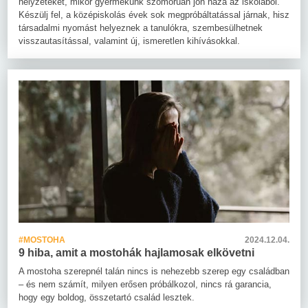
helyzeteket, mikor gyermekünk szomorúan jön haza az iskolából.
Készülj fel, a középiskolás évek sok megpróbáltatással járnak, hisz
társadalmi nyomást helyeznek a tanulókra, szembesülhetnek
visszautasítással, valamint új, ismeretlen kihívásokkal.
#MOSTOHA
2024.12.04.
9 hiba, amit a mostohák hajlamosak elkövetni
A mostoha szerepnél talán nincs is nehezebb szerep egy családban
– és nem számít, milyen erősen próbálkozol, nincs rá garancia,
hogy egy boldog, összetartó család lesztek.