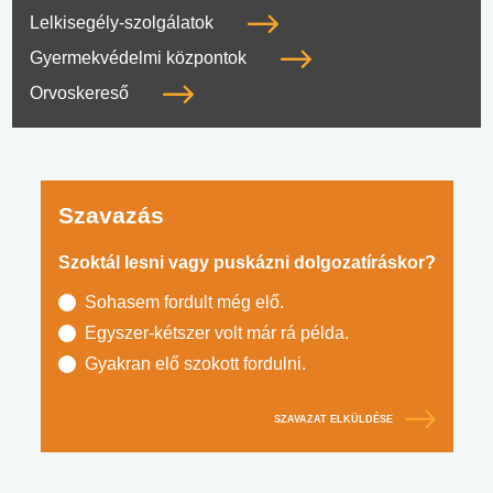
Lelkisegély-szolgálatok
Gyermekvédelmi központok
Orvoskereső
Szavazás
Szoktál lesni vagy puskázni dolgozatíráskor?
Sohasem fordult még elő.
Egyszer-kétszer volt már rá példa.
Gyakran elő szokott fordulni.
SZAVAZAT ELKÜLDÉSE