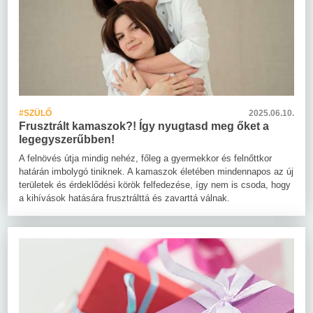
#SZÜLŐ
2025.06.10.
Frusztrált kamaszok?! Így nyugtasd meg őket a
legegyszerűbben!
A felnövés útja mindig nehéz, főleg a gyermekkor és felnőttkor
határán imbolygó tiniknek. A kamaszok életében mindennapos az új
területek és érdeklődési körök felfedezése, így nem is csoda, hogy
a kihívások hatására frusztrálttá és zavarttá válnak.