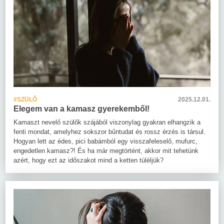
#SZÜLŐ
2025.12.01.
Elegem van a kamasz gyerekemből!
Kamaszt nevelő szülők szájából viszonylag gyakran elhangzik a
fenti mondat, amelyhez sokszor bűntudat és rossz érzés is társul.
Hogyan lett az édes, pici babámból egy visszafeleselő, mufurc,
engedetlen kamasz?! És ha már megtörtént, akkor mit tehetünk
azért, hogy ezt az időszakot mind a ketten túléljük?