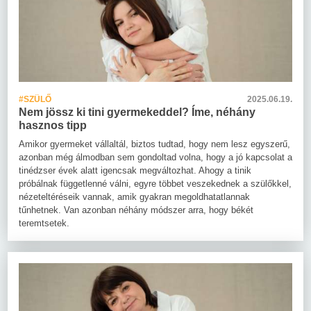
#SZÜLŐ
2025.06.19.
Nem jössz ki tini gyermekeddel? Íme, néhány
hasznos tipp
Amikor gyermeket vállaltál, biztos tudtad, hogy nem lesz egyszerű,
azonban még álmodban sem gondoltad volna, hogy a jó kapcsolat a
tinédzser évek alatt igencsak megváltozhat. Ahogy a tinik
próbálnak függetlenné válni, egyre többet veszekednek a szülőkkel,
nézeteltéréseik vannak, amik gyakran megoldhatatlannak
tűnhetnek. Van azonban néhány módszer arra, hogy békét
teremtsetek.