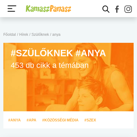
Főoldal
/
Hírek
/
Szülőknek
/
anya
#SZÜLŐKNEK #ANYA
453 db cikk a témában
#ANYA
#APA
#KÖZÖSSÉGI MÉDIA
#SZEX