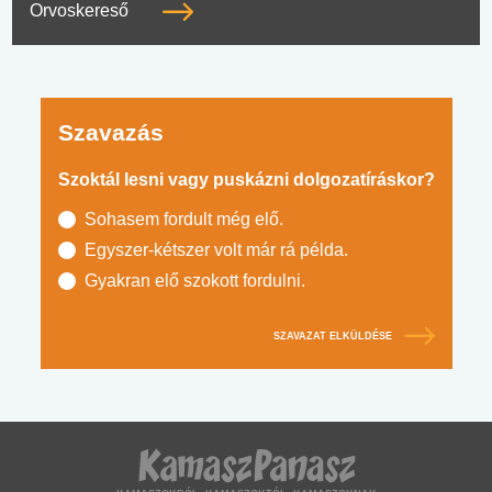
Orvoskereső
Szavazás
Szoktál lesni vagy puskázni dolgozatíráskor?
Sohasem fordult még elő.
Egyszer-kétszer volt már rá példa.
Gyakran elő szokott fordulni.
SZAVAZAT ELKÜLDÉSE