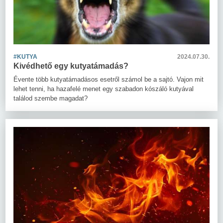
#KUTYA
2024.07.30.
Kivédhető egy kutyatámadás?
Évente több kutyatámadásos esetről számol be a sajtó. Vajon mit
lehet tenni, ha hazafelé menet egy szabadon kószáló kutyával
találod szembe magadat?