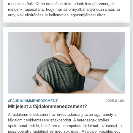
rendelkezzünk. Orron és szájon át is tudunk levegőt venni, de
mindenki tapasztalta, hogy már az orrnyálkahártya duzzanata, az
orrlyukak elzáródása is kellemetlen légszomjérzést okoz.
#FÁJDALOMMENEDZSMENT
2025.01.02.
Mit jelent a fájdalommenedzsment?
A fájdalommenedzsment az orvostudomány azon ága, amely a
fájdalom csökkentésére szakosodott. A betegségek széles
spektrumát fedi le, beleértve a neuropátiás fájdalmat, az isiászt, a
posztoperatív fájdalmat és még sok mást. A fájdalomkezelés egy