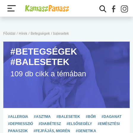
Főoldal
/
Hírek
/
Betegségek
/
balesetek
#BETEGSÉGEK
#BALESETEK
109 db cikk a témában
#ALLERGIA
#ASZTMA
#BALESETEK
#BŐR
#DAGANAT
#DEPRESSZIÓ
#DIABÉTESZ
#ELSŐSEGÉLY
#EMÉSZTÉSI
PANASZOK
#FEJFÁJÁS, MIGRÉN
#GENETIKA