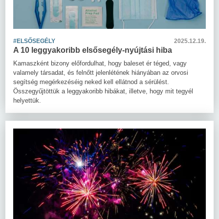
#ELSŐSEGÉLY
2025.12.19.
A 10 leggyakoribb elsősegély-nyújtási hiba
Kamaszként bizony előfordulhat, hogy baleset ér téged, vagy
valamely társadat, és felnőtt jelenlétének hiányában az orvosi
segítség megérkezéséig neked kell ellátnod a sérülést.
Összegyűjtöttük a leggyakoribb hibákat, illetve, hogy mit tegyél
helyettük.