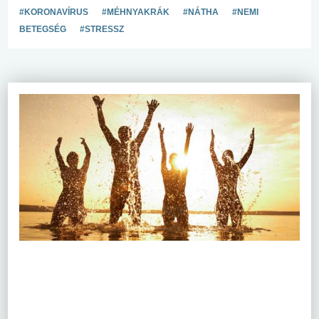
#KORONAVÍRUS
#MÉHNYAKRÁK
#NÁTHA
#NEMI
BETEGSÉG
#STRESSZ