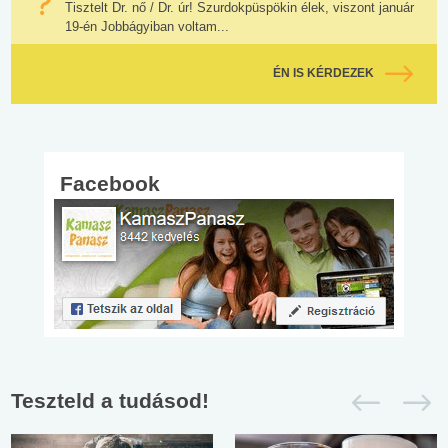
Tisztelt Dr. nő / Dr. úr! Szurdokpüspökin élek, viszont január
19-én Jobbágyiban voltam...
ÉN IS KÉRDEZEK
Facebook
Teszteld a tudásod!