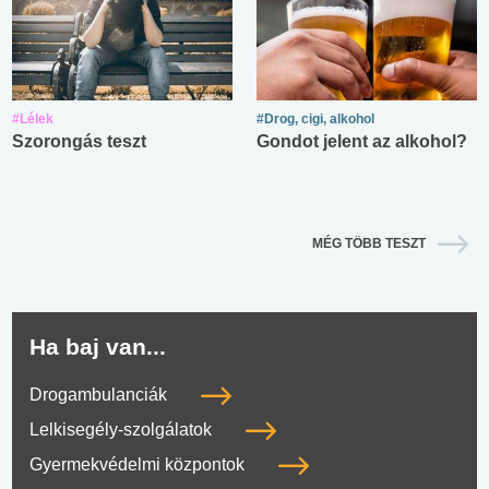
#Lélek
#Drog, cigi, alkohol
Szorongás teszt
Gondot jelent az alkohol?
MÉG TÖBB TESZT
Ha baj van...
Drogambulanciák
Lelkisegély-szolgálatok
Gyermekvédelmi központok