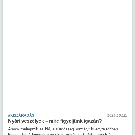
#KISZÁRADÁS
2026.06.12.
Nyári veszélyek – mire figyeljünk igazán?
Ahogy melegszik az idő, a sürgősségi osztályt is egyre többen
keresik fel. A leggyakoribb okok: vágások, törött csontok és