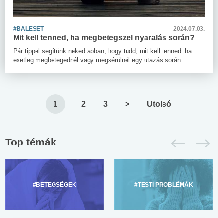
#BALESET
2024.07.03.
Mit kell tenned, ha megbetegszel nyaralás során?
Pár tippel segítünk neked abban, hogy tudd, mit kell tenned, ha
esetleg megbetegednél vagy megsérülnél egy utazás során.
1
2
3
>
Utolsó
Top témák
#BETEGSÉGEK
#TESTI PROBLÉMÁK