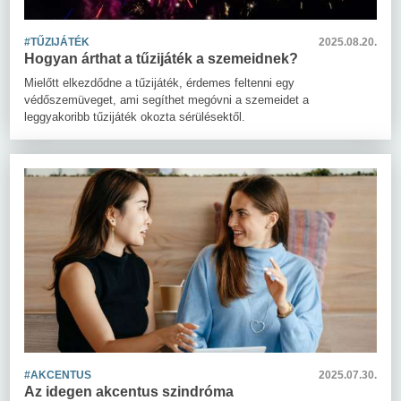
#TŰZIJÁTÉK
2025.08.20.
Hogyan árthat a tűzijáték a szemeidnek?
Mielőtt elkezdődne a tűzijáték, érdemes feltenni egy
védőszemüveget, ami segíthet megóvni a szemeidet a
leggyakoribb tűzijáték okozta sérülésektől.
#AKCENTUS
2025.07.30.
Az idegen akcentus szindróma