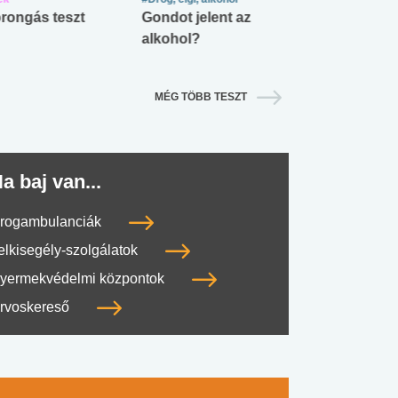
rongás teszt
Gondot jelent az
Mekkora az ö
alkohol?
lábnyomod?
MÉG TÖBB TESZT
a baj van...
rogambulanciák
elkisegély-szolgálatok
yermekvédelmi központok
rvoskereső