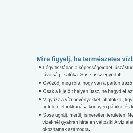
Mire figyelj, ha természetes ví
Légy tisztában a képességeiddel, úszástud
távolság csalóka. Sose ússz egyedül!
Győződj meg róla, hogy van a parton
úszó
Csak a kijelölt helyen ússz, ne hagyd el azt
Vigyázz a vízi növényekkel, állatokkal, fig
hirtelen felbukkanása könnyen pánikot és f
Sose ugrálj, merülj ismeretlen területen! 
vizeknél gyakran hirtelen változik! A víz al
okozhatnak számodra.