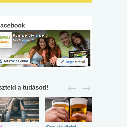
Facebook
szteld a tudásod!
ek
#Drog, cigi, alkohol
#Zöldövezet