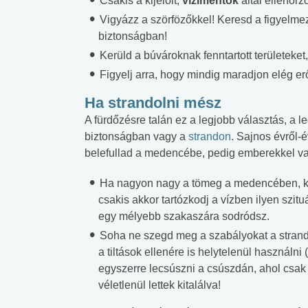
Csakis a kijelölt,
vízimentők
által ellenőrz
Vigyázz a szörfözőkkel! Keresd a figyelmez
biztonságban!
Kerüld a búvároknak fenntartott területeket,
Figyelj arra, hogy mindig maradjon elég erő
Ha strandolni mész
A fürdőzésre talán ez a legjobb választás, a 
biztonságban vagy a
strandon
. Sajnos évről-
belefullad a medencébe, pedig emberekkel van
Ha nagyon nagy a tömeg a medencében, kön
csakis akkor tartózkodj a vízben ilyen szi
egy mélyebb szakaszára sodródsz.
Soha ne szegd meg a szabályokat a stran
a tiltások ellenére is helytelenül használn
egyszerre lecsúszni a csúszdán, ahol csa
véletlenül lettek kitalálva!
 alkohol
#Zöldövezet
#Betegségek