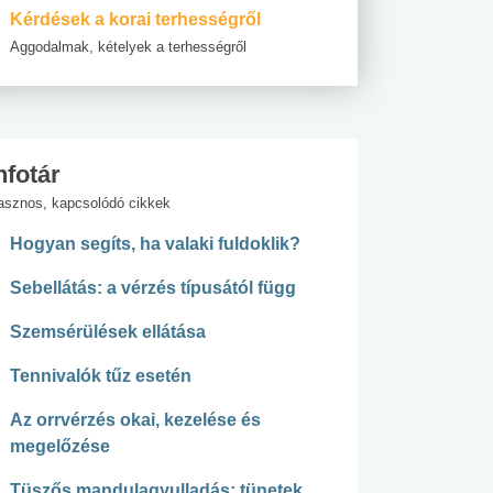
Kérdések a korai terhességről
Aggodalmak, kételyek a terhességről
nfotár
asznos, kapcsolódó cikkek
Hogyan segíts, ha valaki fuldoklik?
Sebellátás: a vérzés típusától függ
Szemsérülések ellátása
Tennivalók tűz esetén
Az orrvérzés okai, kezelése és
megelőzése
Tüszős mandulagyulladás: tünetek,