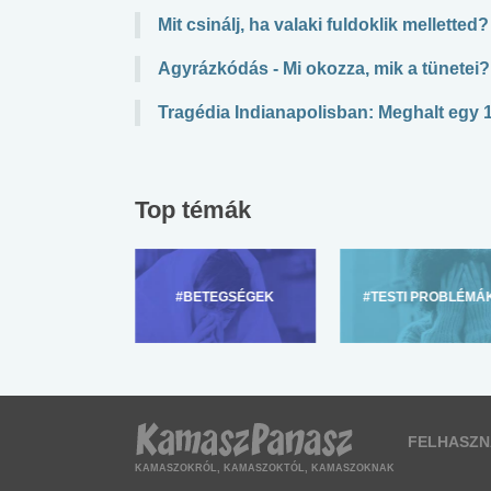
Mit csinálj, ha valaki fuldoklik melletted?
Agyrázkódás - Mi okozza, mik a tünetei?
Tragédia Indianapolisban: Meghalt egy
Top témák
ZÜLŐKNEK
#BETEGSÉGEK
#TESTI PROBLÉMÁ
FELHASZN
KAMASZOKRÓL, KAMASZOKTÓL, KAMASZOKNAK