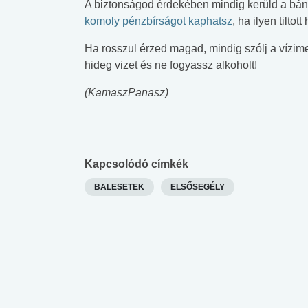
A biztonságod érdekében mindig kerüld a bánya
lent az
Mekkora az ökológiai
Elsősegély
komoly pénzbírságot kaphatsz
, ha ilyen tilto
lábnyomod?
tudásteszt
Ha rosszul érzed magad, mindig szólj a vízi
hideg vizet és ne fogyassz alkoholt!
(KamaszPanasz)
Kapcsolódó címkék
BALESETEK
ELSŐSEGÉLY