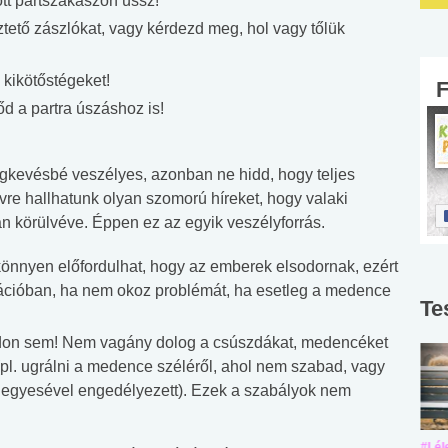
ött partszakaszon ússz!
tető zászlókat, vagy kérdezd meg, hol vagy tőlük
 kikötőstégeket!
d a partra úszáshoz is!
legkevésbé veszélyes, azonban ne hidd, hogy teljes
évre hallhatunk olyan szomorú híreket, hogy valaki
 körülvéve. Éppen ez az egyik veszélyforrás.
nyen előfordulhat, hogy az emberek elsodornak, ezért
tuációban, ha nem okoz problémát, ha esetleg a medence
Te
don sem! Nem vagány dolog a csúszdákat, medencéket
i (pl. ugrálni a medence széléről, ahol nem szabad, vagy
k egyesével engedélyezett). Ezek a szabályok nem
#Suli, munka
#Suli, munka
#Lél