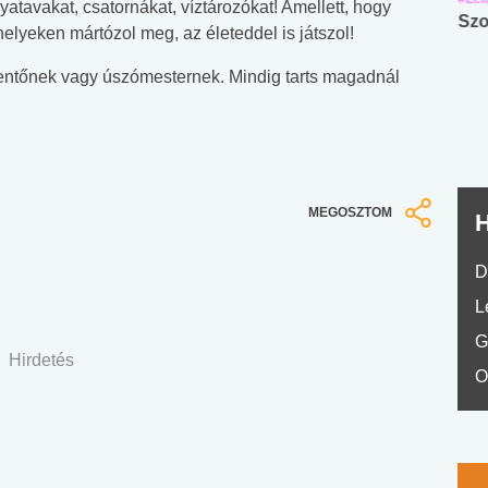
tavakat, csatornákat, víztározókat! Amellett, hogy
Angol középfokú
Internet-függőség
Szo
tt helyeken mártózol meg, az életeddel is játszol!
nyelvvizsga teszt -
teszt
No.42
mentőnek vagy úszómesternek. Mindig tarts magadnál
MEGOSZTOM
H
D
L
G
Hirdetés
O