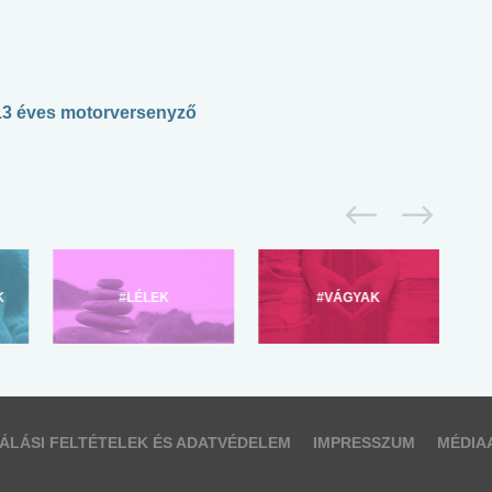
 13 éves motorversenyző
K
#LÉLEK
#VÁGYAK
ÁLÁSI FELTÉTELEK ÉS ADATVÉDELEM
IMPRESSZUM
MÉDIA