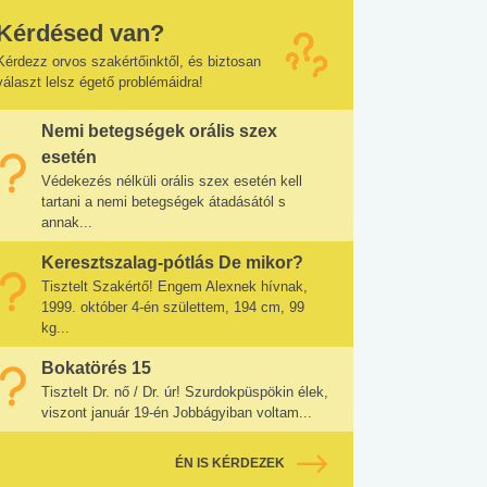
Kérdésed van?
Kérdezz orvos szakértőinktől, és biztosan
választ lelsz égető problémáidra!
Nemi betegségek orális szex
esetén
Védekezés nélküli orális szex esetén kell
tartani a nemi betegségek átadásától s
annak...
Keresztszalag-pótlás De mikor?
Tisztelt Szakértő! Engem Alexnek hívnak,
1999. október 4-én születtem, 194 cm, 99
kg...
Bokatörés 15
Tisztelt Dr. nő / Dr. úr! Szurdokpüspökin élek,
viszont január 19-én Jobbágyiban voltam...
ÉN IS KÉRDEZEK