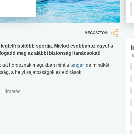
MEGOSZTOM
legfelfrissítőbb sportja. Mielőtt csobbansz egyet a
I
fogadd meg az alábbi biztonsági tanácsokat!
H
ásokat hordoznak magukban mint a
tenger
, de mindkét
sság, a helyi sajátosságok és előírások
Hirdetés