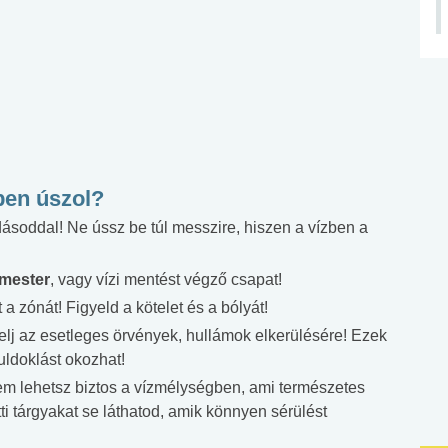
zben úszol?
ásoddal! Ne ússz be túl messzire, hiszen a vízben a
mester
, vagy vízi mentést végző csapat!
 a zónát! Figyeld a kötelet és a bólyát!
yelj az esetleges örvények, hullámok elkerülésére! Ezek
uldoklást okozhat!
Nem lehetsz biztos a vízmélységben, ami természetes
atti tárgyakat se láthatod, amik könnyen sérülést