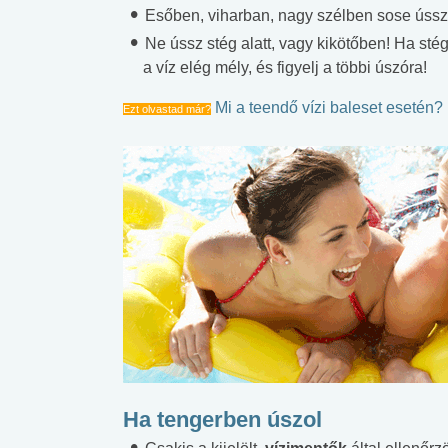
Esőben, viharban, nagy szélben sose ússz
Ne ússz stég alatt, vagy kikötőben! Ha stég
a víz elég mély, és figyelj a többi úszóra!
Mi a teendő vízi baleset esetén?
Ezt olvastad már?
Ha tengerben úszol