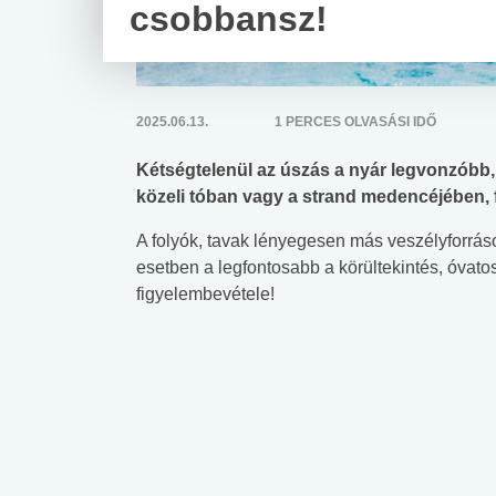
csobbansz!
2025.06.13.
1 PERCES OLVASÁSI IDŐ
Kétségtelenül az úszás a nyár legvonzóbb, 
közeli tóban vagy a strand medencéjében, 
A folyók, tavak lényegesen más veszélyforr
esetben a legfontosabb a körültekintés, óvato
figyelembevétele!