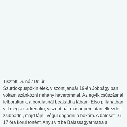
Tisztelt Dr. nő / Dr. úr!
Szurdokpüspökin élek, viszont január 19-én Jobbágyiban
voltam szánkózni néhány haverommal. Az egyik csúszásnál
felborultunk, a borulásnál beakadt a lábam. Első pillanatban
vitt még az adrenalin, viszont pár másodperc után elkezdett
zsibbadni, majd fájni, végül dagadni a bokám. A baleset 16-
17 óra körül történt. Anyu vitt be Balassagyarmatra a