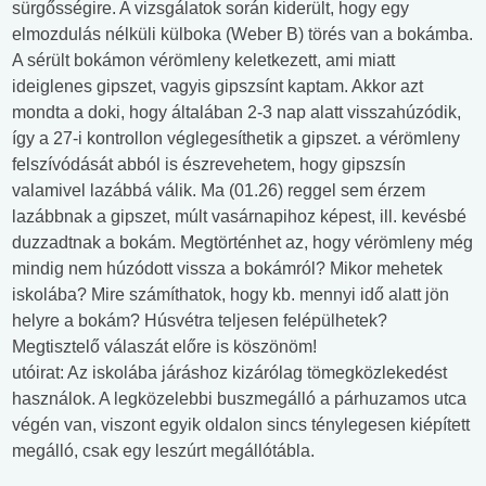
sürgősségire. A vizsgálatok során kiderült, hogy egy
elmozdulás nélküli külboka (Weber B) törés van a bokámba.
A sérült bokámon vérömleny keletkezett, ami miatt
ideiglenes gipszet, vagyis gipszsínt kaptam. Akkor azt
mondta a doki, hogy általában 2-3 nap alatt visszahúzódik,
így a 27-i kontrollon véglegesíthetik a gipszet. a vérömleny
felszívódását abból is észrevehetem, hogy gipszsín
valamivel lazábbá válik. Ma (01.26) reggel sem érzem
lazábbnak a gipszet, múlt vasárnapihoz képest, ill. kevésbé
duzzadtnak a bokám. Megtörténhet az, hogy vérömleny még
mindig nem húzódott vissza a bokámról? Mikor mehetek
iskolába? Mire számíthatok, hogy kb. mennyi idő alatt jön
helyre a bokám? Húsvétra teljesen felépülhetek?
Megtisztelő válaszát előre is köszönöm!
utóirat: Az iskolába járáshoz kizárólag tömegközlekedést
használok. A legközelebbi buszmegálló a párhuzamos utca
végén van, viszont egyik oldalon sincs ténylegesen kiépített
megálló, csak egy leszúrt megállótábla.