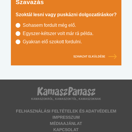
Szavazás
Szoktál lesni vagy puskázni dolgozatíráskor?
Sohasem fordult még elő.
Egyszer-kétszer volt már rá példa.
Gyakran elő szokott fordulni.
SZAVAZAT ELKÜLDÉSE
KAMASZOKRÓL, KAMASZOKTÓL, KAMASZOKNAK
FELHASZNÁLÁSI FELTÉTELEK ÉS ADATVÉDELEM
IMPRESSZUM
MÉDIAAJÁNLAT
KAPCSOLAT