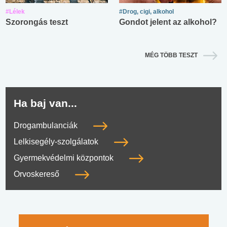
#Lélek
#Drog, cigi, alkohol
Szorongás teszt
Gondot jelent az alkohol?
MÉG TÖBB TESZT
Ha baj van...
Drogambulanciák
Lelkisegély-szolgálatok
Gyermekvédelmi központok
Orvoskereső