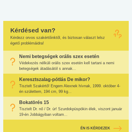
Kérdésed van?
Kérdezz orvos szakértőinktől, és biztosan választ lelsz
égető problémáidra!
Nemi betegségek orális szex esetén
Védekezés nélküli orális szex esetén kell tartani a nemi
betegségek átadásától s annak...
Keresztszalag-pótlás De mikor?
Tisztelt Szakértő! Engem Alexnek hívnak, 1999. október 4-
én születtem, 194 cm, 99 kg...
Bokatörés 15
Tisztelt Dr. nő / Dr. úr! Szurdokpüspökin élek, viszont január
19-én Jobbágyiban voltam...
ÉN IS KÉRDEZEK