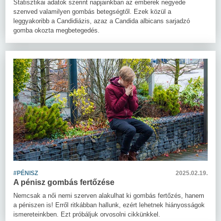
Statisztikai adatok szerint napjainkban az emberek negyede
szenved valamilyen gombás betegségtől. Ezek közül a
leggyakoribb a Candidiázis, azaz a Candida albicans sarjadzó
gomba okozta megbetegedés.
#PÉNISZ
2025.02.19.
A pénisz gombás fertőzése
Nemcsak a női nemi szerven alakulhat ki gombás fertőzés, hanem
a péniszen is! Erről ritkábban hallunk, ezért lehetnek hiányosságok
ismereteinkben. Ezt próbáljuk orvosolni cikkünkkel.