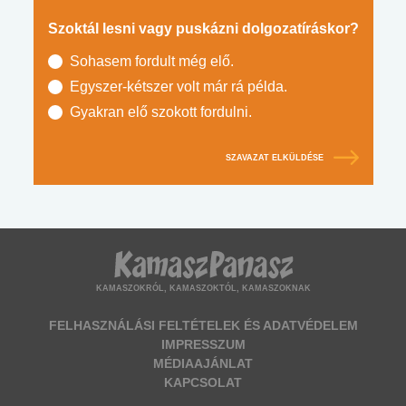
Szoktál lesni vagy puskázni dolgozatíráskor?
Sohasem fordult még elő.
Egyszer-kétszer volt már rá példa.
Gyakran elő szokott fordulni.
SZAVAZAT ELKÜLDÉSE
KAMASZOKRÓL, KAMASZOKTÓL, KAMASZOKNAK
FELHASZNÁLÁSI FELTÉTELEK ÉS ADATVÉDELEM
IMPRESSZUM
MÉDIAAJÁNLAT
KAPCSOLAT