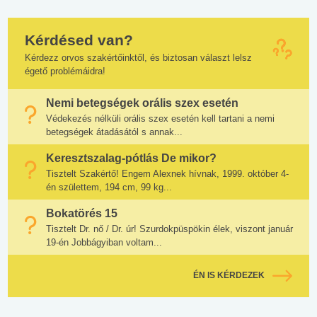
Kérdésed van?
Kérdezz orvos szakértőinktől, és biztosan választ lelsz
égető problémáidra!
Nemi betegségek orális szex esetén
Védekezés nélküli orális szex esetén kell tartani a nemi
betegségek átadásától s annak...
Keresztszalag-pótlás De mikor?
Tisztelt Szakértő! Engem Alexnek hívnak, 1999. október 4-
én születtem, 194 cm, 99 kg...
Bokatörés 15
Tisztelt Dr. nő / Dr. úr! Szurdokpüspökin élek, viszont január
19-én Jobbágyiban voltam...
ÉN IS KÉRDEZEK