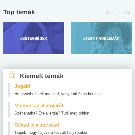
Top témák
#BETEGSÉGEK
#TESTI PROBLÉMÁK
Kiemelt témák
Jogaid
Ha orvoshoz kell menned, vagy kórházba kerülsz
Mindent az allergiáról
Szénanátha? Ételallergia? Tudj meg többet!
Győzd le a stresszt!
Tippek, hogy túljuss a feszült helyzeteken.