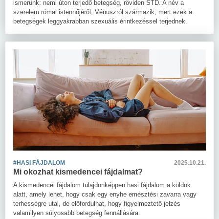
ismerünk: nemi úton terjedő betegség, röviden STD. A név a
szerelem római istennőjéről, Vénuszról származik, mert ezek a
betegségek leggyakrabban szexuális érintkezéssel terjednek.
#HASI FÁJDALOM
2025.10.21.
Mi okozhat kismedencei fájdalmat?
A kismedencei fájdalom tulajdonképpen hasi fájdalom a köldök
alatt, amely lehet, hogy csak egy enyhe emésztési zavarra vagy
terhességre utal, de előfordulhat, hogy figyelmeztető jelzés
valamilyen súlyosabb betegség fennállására.