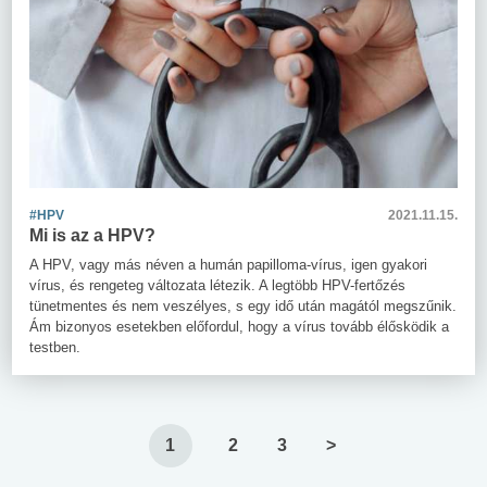
#HPV
2021.11.15.
Mi is az a HPV?
A HPV, vagy más néven a humán papilloma-vírus, igen gyakori
vírus, és rengeteg változata létezik. A legtöbb HPV-fertőzés
tünetmentes és nem veszélyes, s egy idő után magától megszűnik.
Ám bizonyos esetekben előfordul, hogy a vírus tovább élősködik a
testben.
1
2
3
>