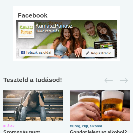
Facebook
Teszteld a tudásod!
#Lélek
#Drog, cigi, alkohol
Szorongás teszt
Gondot jelent az alkohol?