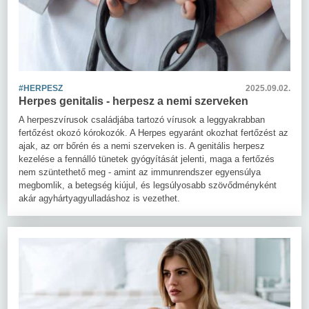
#HERPESZ
2025.09.02.
Herpes genitalis - herpesz a nemi szerveken
A herpeszvírusok családjába tartozó vírusok a leggyakrabban
fertőzést okozó kórokozók. A Herpes egyaránt okozhat fertőzést az
ajak, az orr bőrén és a nemi szerveken is. A genitális herpesz
kezelése a fennálló tünetek gyógyítását jelenti, maga a fertőzés
nem szüntethető meg - amint az immunrendszer egyensúlya
megbomlik, a betegség kiújul, és legsúlyosabb szövődményként
akár agyhártyagyulladáshoz is vezethet.