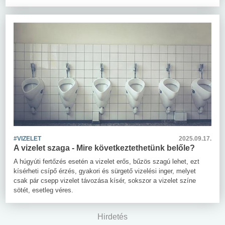
#VIZELET
2025.09.17.
A vizelet szaga - Mire következtethetünk belőle?
A húgyúti fertőzés esetén a vizelet erős, bűzös szagú lehet, ezt
kísérheti csípő érzés, gyakori és sürgető vizelési inger, melyet
csak pár csepp vizelet távozása kísér, sokszor a vizelet színe
sötét, esetleg véres.
Hirdetés