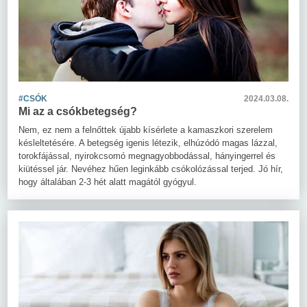
#CSÓK
2024.03.08.
Mi az a csókbetegség?
Nem, ez nem a felnőttek újabb kísérlete a kamaszkori szerelem
késleltetésére. A betegség igenis létezik, elhúzódó magas lázzal,
torokfájással, nyirokcsomó megnagyobbodással, hányingerrel és
kiütéssel jár. Nevéhez hűen leginkább csókolózással terjed. Jó hír,
hogy általában 2-3 hét alatt magától gyógyul.