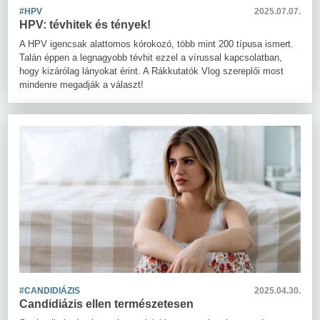
#HPV
2025.07.07.
HPV: tévhitek és tények!
A HPV igencsak alattomos kórokozó, több mint 200 típusa ismert.
Talán éppen a legnagyobb tévhit ezzel a vírussal kapcsolatban,
hogy kizárólag lányokat érint. A Rákkutatók Vlog szereplői most
mindenre megadják a választ!
#CANDIDIÁZIS
2025.04.30.
Candidiázis ellen természetesen