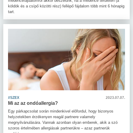
medencefájdalomról akkor beszélünk, ha a medence területén (a
köldök és a csípő közötti rész) fellépő fájdalom több mint 6 hónapig
tart.
#SZEX
2023.07.07.
Mi az az ondóallergia?
Egy párkapcsolat során mindenkivel előfordul, hogy bizonyos
helyzetekben érzékenyen reagál partnere valamely
megnyilvánulására. Vannak azonban olyan emberek, akik a szó
szoros értelmében allergiásak partnerükre – azaz partnerük