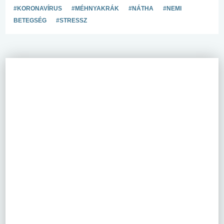
#KORONAVÍRUS
#MÉHNYAKRÁK
#NÁTHA
#NEMI
BETEGSÉG
#STRESSZ