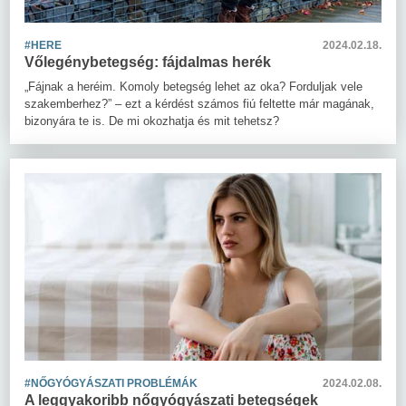
#HERE
2024.02.18.
Vőlegénybetegség: fájdalmas herék
„Fájnak a heréim. Komoly betegség lehet az oka? Forduljak vele
szakemberhez?” – ezt a kérdést számos fiú feltette már magának,
bizonyára te is. De mi okozhatja és mit tehetsz?
#NŐGYÓGYÁSZATI PROBLÉMÁK
2024.02.08.
A leggyakoribb nőgyógyászati betegségek