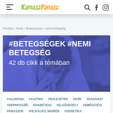
Főoldal
/
Hírek
/
Betegségek
/
nemi betegség
#BETEGSÉGEK #NEMI
BETEGSÉG
42 db cikk a témában
#ALLERGIA
#ASZTMA
#BALESETEK
#BŐR
#DAGANAT
#DEPRESSZIÓ
#DIABÉTESZ
#ELSŐSEGÉLY
#EMÉSZTÉSI
PANASZOK
#FEJFÁJÁS, MIGRÉN
#GENETIKA