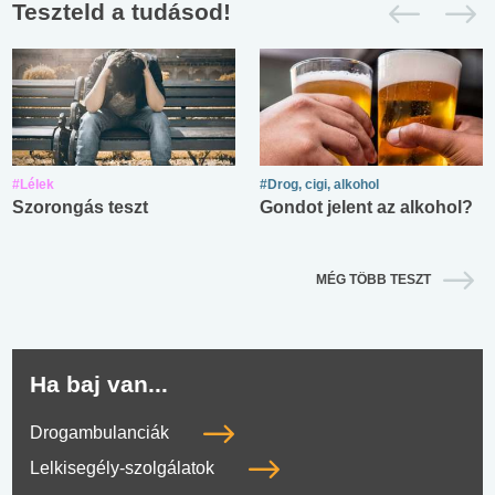
Teszteld a tudásod!
#Lélek
#Drog, cigi, alkohol
Szorongás teszt
Gondot jelent az alkohol?
MÉG TÖBB TESZT
Ha baj van...
Drogambulanciák
Lelkisegély-szolgálatok