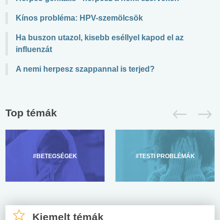
Kínos probléma: HPV-szemölcsök
Ha buszon utazol, kisebb eséllyel kapod el az
influenzát
A nemi herpesz szappannal is terjed?
Top témák
#BETEGSÉGEK
#TESTI PROBLÉMÁK
Kiemelt témák