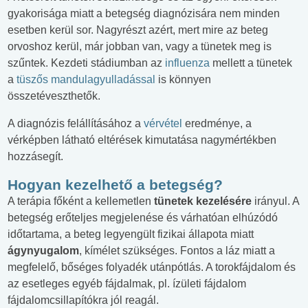
gyakorisága miatt a betegség diagnózisára nem minden
esetben kerül sor. Nagyrészt azért, mert mire az beteg
orvoshoz kerül, már jobban van, vagy a tünetek meg is
szűntek. Kezdeti stádiumban az
influenza
mellett a tünetek
a
tüszős mandulagyulladással
is könnyen
összetéveszthetők.
A diagnózis felállításához a
vérvétel
eredménye, a
vérképben látható eltérések kimutatása nagymértékben
hozzásegít.
Hogyan kezelhető a betegség?
A terápia főként a kellemetlen
tünetek kezelésére
irányul. A
betegség erőteljes megjelenése és várhatóan elhúzódó
időtartama, a beteg legyengült fizikai állapota miatt
ágynyugalom
, kímélet szükséges. Fontos a láz miatt a
megfelelő, bőséges folyadék utánpótlás. A torokfájdalom és
az esetleges egyéb fájdalmak, pl. ízületi fájdalom
fájdalomcsillapítókra jól reagál.