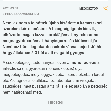
2024.03.08.
MEGOSZTOM
2 PERCES OLVASÁSI IDŐ
Nem, ez nem a felnőttek újabb kísérlete a kamaszkori
szerelem késleltetésére. A betegség igenis létezik,
elhúzódó magas lázzal, torokfájással, nyirokcsomó
megnagyobbodással, hányingerrel és kiütéssel jár.
Nevéhez hűen leginkább csókolózással terjed. Jó hír,
hogy általában 2-3 hét alatt magától gyógyul.
A csókbetegség, tudományos nevén a
mononucleosis
infectiosa
(magyarosan mononukleózis) olyan
megbetegedés, mely leggyakrabban serdülőkorban fordul
elő. A diagnózis felállításához laboratóriumi vizsgálat
szükséges, mert pusztán a fizikális jelek alapján a betegség
nem határozható meg.
Hirdetés