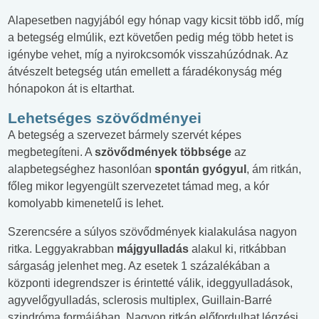
Alapesetben nagyjából egy hónap vagy kicsit több idő, míg
a betegség elmúlik, ezt követően pedig még több hetet is
igénybe vehet, míg a nyirokcsomók visszahúzódnak. Az
átvészelt betegség után emellett a fáradékonyság még
hónapokon át is eltarthat.
Lehetséges szövődményei
A betegség a szervezet bármely szervét képes
megbetegíteni. A
szövődmények többsége
az
alapbetegséghez hasonlóan
spontán gyógyul
, ám ritkán,
főleg mikor legyengült szervezetet támad meg, a kór
komolyabb kimenetelű is lehet.
Szerencsére a súlyos szövődmények kialakulása nagyon
ritka. Leggyakrabban
májgyulladás
alakul ki, ritkábban
sárgaság jelenhet meg. Az esetek 1 százalékában a
központi idegrendszer is érintetté válik, ideggyulladások,
agyvelőgyulladás, sclerosis multiplex, Guillain-Barré
szindróma formájában. Nagyon ritkán előfordulhat légzési