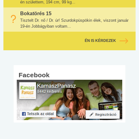
én születtem, 194 cm, 99 kg...
Bokatörés 15
Tisztelt Dr. nő / Dr. úr! Szurdokpüspökin élek, viszont január
19-én Jobbágyiban voltam...
ÉN IS KÉRDEZEK
Facebook