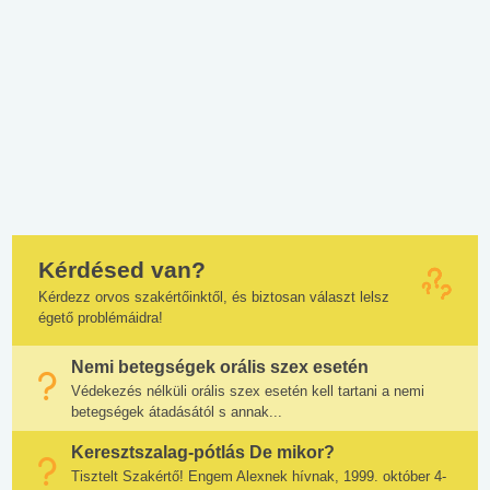
Kérdésed van?
Kérdezz orvos szakértőinktől, és biztosan választ lelsz
égető problémáidra!
Nemi betegségek orális szex esetén
Védekezés nélküli orális szex esetén kell tartani a nemi
betegségek átadásától s annak...
Keresztszalag-pótlás De mikor?
Tisztelt Szakértő! Engem Alexnek hívnak, 1999. október 4-