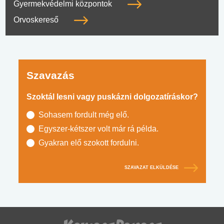
Gyermekvédelmi központok
Orvoskereső
Szavazás
Szoktál lesni vagy puskázni dolgozatíráskor?
Sohasem fordult még elő.
Egyszer-kétszer volt már rá példa.
Gyakran elő szokott fordulni.
SZAVAZAT ELKÜLDÉSE