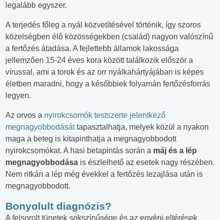
legalább egyszer.
A terjedés főleg a nyál közvetítésével történik, így szoros
közelségben élő közösségekben (család) nagyon valószínű
a fertőzés átadása. A fejlettebb államok lakossága
jellemzően 15-24 éves kora között találkozik először a
vírussal, ami a torok és az orr nyálkahártyájában is képes
életben maradni, hogy a későbbiek folyamán fertőzésforrás
legyen.
Az orvos a
nyirokcsomók testszerte jelentkező
megnagyobbodását
tapasztalhatja, melyek közül a nyakon
maga a beteg is kitapinthatja a megnagyobbodott
nyirokcsomókat. A hasi betapintás során a
máj és a lép
megnagyobbodása
is észlelhető az esetek nagy részében.
Nem ritkán a lép még évekkel a fertőzés lezajlása után is
megnagyobbodott.
Bonyolult diagnózis?
A felsorolt tünetek sokszínűsége és az egyéni eltérések