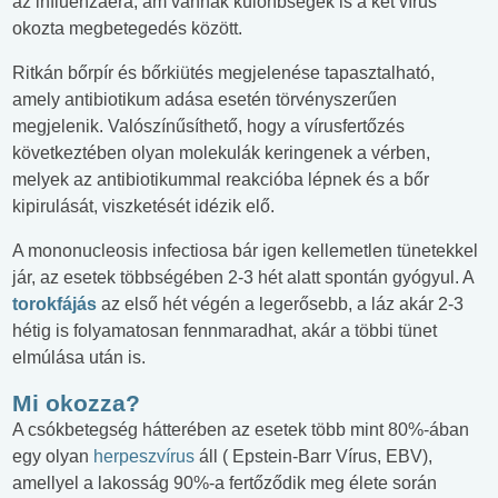
az influenzáéra, ám vannak különbségek is a két vírus
okozta megbetegedés között.
Ritkán bőrpír és bőrkiütés megjelenése tapasztalható,
amely antibiotikum adása esetén törvényszerűen
megjelenik. Valószínűsíthető, hogy a vírusfertőzés
következtében olyan molekulák keringenek a vérben,
melyek az antibiotikummal reakcióba lépnek és a bőr
kipirulását, viszketését idézik elő.
A mononucleosis infectiosa bár igen kellemetlen tünetekkel
jár, az esetek többségében 2-3 hét alatt spontán gyógyul. A
torokfájás
az első hét végén a legerősebb, a láz akár 2-3
hétig is folyamatosan fennmaradhat, akár a többi tünet
elmúlása után is.
Mi okozza?
A csókbetegség hátterében az esetek több mint 80%-ában
egy olyan
herpeszvírus
áll ( Epstein-Barr Vírus, EBV),
amellyel a lakosság 90%-a fertőződik meg élete során