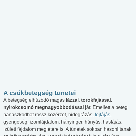
A csókbetegség tünetei
A betegség elhúzódó magas
lázzal
,
torokfájással
,
nyirokcsomó megnagyobbodással
jár. Emellett a beteg
panaszkodhat rossz közérzet, hidegrázás,
fejfájás
,
gyengeség, izomfájdalom, hányinger, hányás, hasfájás,
ízületi fájdalom meglétére is. A tünetek sokban hasonlítanak