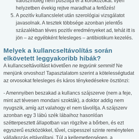
valószínűleg nem pusztítja el a kórokozókat. Ilyen
helyzetben évekig rejtve maradhat a fertőzés!
A pozitív kullancslelet után szerológiai vizsgálatot
javasolnak. A tesztek többsége azonban jelentős
százalékban téves pozitív eredményeket ad, tehát itt is
jön – az egyébként felesleges – antibiotikum kezelés.
Melyek a kullancseltávolítás során
elkövetett leggyakoribb hibák?
A kullancseltávolítást követően
ne tegyünk semmit!
Ne
menjünk orvoshoz! Tapasztalatom szerint a kötelességtudat
az orvosokat felesleges és káros ténykedésekre ösztönzi:
- Amennyiben beszakad a kullancs szájszerve (nem a feje,
mint azt tévesen mondani szokták), a doktor addig nem
nyugszik, amíg azt valahogy el nem távolítja. A szájszerv
azonban egy 3 lábú szék lábaihoz hasonlóan
szétterpesztett állapotban van rögzítve a bőrben, és ezt
egyszerű eszközökkel, tűvel, csipesszel szinte reménytelen
vállalkozás eltávolítani. Túl a kellemetlenségen, a