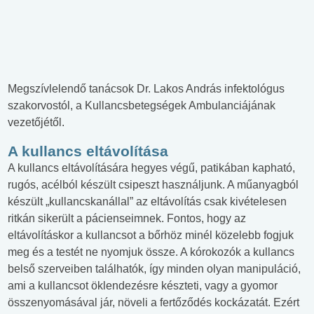
Megszívlelendő tanácsok Dr. Lakos András infektológus
szakorvostól, a Kullancsbetegségek Ambulanciájának
vezetőjétől.
A kullancs eltávolítása
A kullancs eltávolítására hegyes végű, patikában kapható,
rugós, acélból készült csipeszt használjunk. A műanyagból
készült „kullancskanállal” az eltávolítás csak kivételesen
ritkán sikerült a pácienseimnek. Fontos, hogy az
eltávolításkor a kullancsot a bőrhöz minél közelebb fogjuk
meg és a testét ne nyomjuk össze. A kórokozók a kullancs
belső szerveiben találhatók, így minden olyan manipuláció,
ami a kullancsot öklendezésre készteti, vagy a gyomor
összenyomásával jár, növeli a fertőződés kockázatát. Ezért