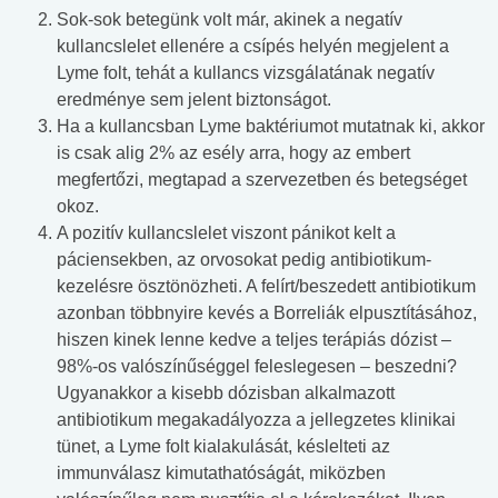
Sok-sok betegünk volt már, akinek a negatív
kullancslelet ellenére a csípés helyén megjelent a
Lyme folt, tehát a kullancs vizsgálatának negatív
eredménye sem jelent biztonságot.
Ha a kullancsban Lyme baktériumot mutatnak ki, akkor
is csak alig 2% az esély arra, hogy az embert
megfertőzi, megtapad a szervezetben és betegséget
okoz.
A pozitív kullancslelet viszont pánikot kelt a
páciensekben, az orvosokat pedig antibiotikum-
kezelésre ösztönözheti. A felírt/beszedett antibiotikum
azonban többnyire kevés a Borreliák elpusztításához,
hiszen kinek lenne kedve a teljes terápiás dózist –
98%-os valószínűséggel feleslegesen – beszedni?
Ugyanakkor a kisebb dózisban alkalmazott
antibiotikum megakadályozza a jellegzetes klinikai
tünet, a Lyme folt kialakulását, késlelteti az
immunválasz kimutathatóságát, miközben