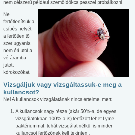
nem célszerű például szemöldökcsipesszel próbálkozni.
Ne
fertőtlenítsük a
csípés helyét,
a fertőtlenítő
szer ugyanis
nem éri utol a
véráramba
jutott
kórokozókat.
Vizsgáljuk vagy vizsgáltassuk-e meg a
kullancsot?
Ne! A kullancsok vizsgálatának nincs értelme, mert:
A kullancsok nagy része (akár 50%-a, de egyes
vizsgálatokban 100%-a is) fertőzött lehet Lyme
baktériummal, tehát vizsgálat nélkül is minden
kullancsot fertőzőnek kell tekinteni.