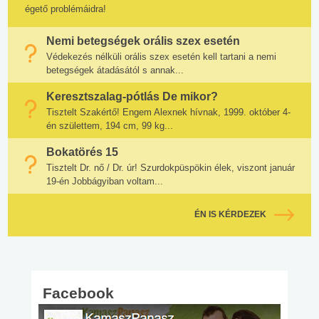
égető problémáidra!
Nemi betegségek orális szex esetén
Védekezés nélküli orális szex esetén kell tartani a nemi
betegségek átadásától s annak...
Keresztszalag-pótlás De mikor?
Tisztelt Szakértő! Engem Alexnek hívnak, 1999. október 4-
én születtem, 194 cm, 99 kg...
Bokatörés 15
Tisztelt Dr. nő / Dr. úr! Szurdokpüspökin élek, viszont január
19-én Jobbágyiban voltam...
ÉN IS KÉRDEZEK
Facebook