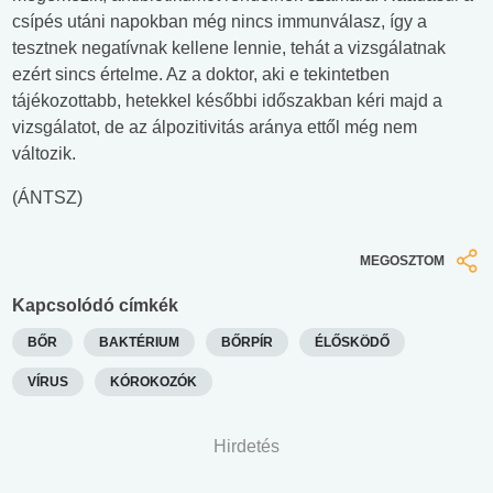
csípés utáni napokban még nincs immunválasz, így a
tesztnek negatívnak kellene lennie, tehát a vizsgálatnak
ezért sincs értelme. Az a doktor, aki e tekintetben
tájékozottabb, hetekkel későbbi időszakban kéri majd a
vizsgálatot, de az álpozitivitás aránya ettől még nem
változik.
(ÁNTSZ)
MEGOSZTOM
Kapcsolódó címkék
BŐR
BAKTÉRIUM
BŐRPÍR
ÉLŐSKÖDŐ
VÍRUS
KÓROKOZÓK
Hirdetés