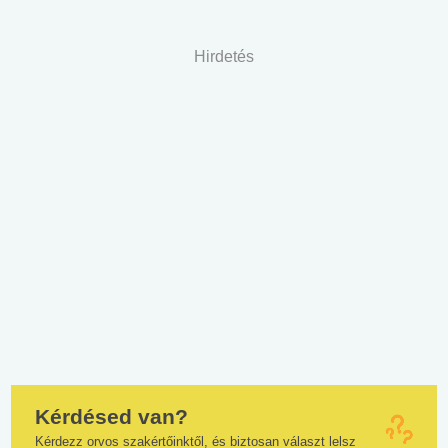
Hirdetés
Kérdésed van?
Kérdezz orvos szakértőinktől, és biztosan választ lelsz