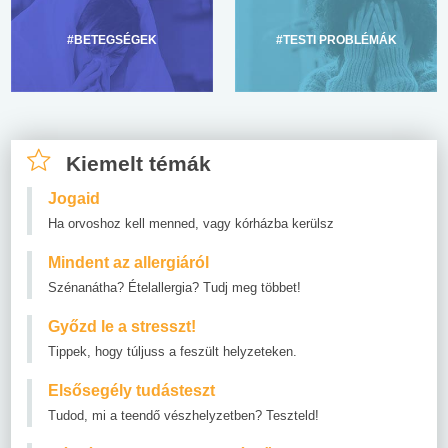
#BETEGSÉGEK
#TESTI PROBLÉMÁK
Kiemelt témák
Jogaid
Ha orvoshoz kell menned, vagy kórházba kerülsz
Mindent az allergiáról
Szénanátha? Ételallergia? Tudj meg többet!
Győzd le a stresszt!
Tippek, hogy túljuss a feszült helyzeteken.
Elsősegély tudásteszt
Tudod, mi a teendő vészhelyzetben? Teszteld!