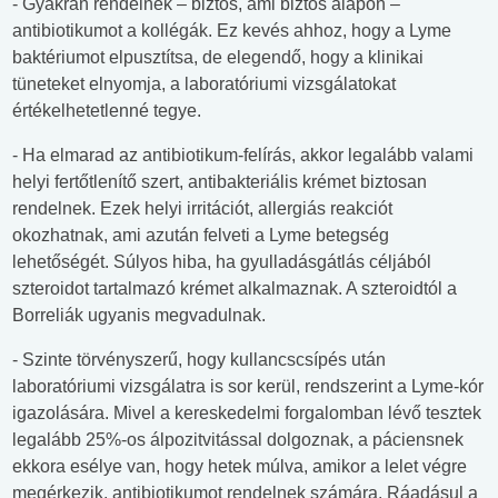
- Gyakran rendelnek – biztos, ami biztos alapon –
antibiotikumot a kollégák. Ez kevés ahhoz, hogy a Lyme
baktériumot elpusztítsa, de elegendő, hogy a klinikai
tüneteket elnyomja, a laboratóriumi vizsgálatokat
értékelhetetlenné tegye.
- Ha elmarad az antibiotikum-felírás, akkor legalább valami
helyi fertőtlenítő szert, antibakteriális krémet biztosan
rendelnek. Ezek helyi irritációt, allergiás reakciót
okozhatnak, ami azután felveti a Lyme betegség
lehetőségét. Súlyos hiba, ha gyulladásgátlás céljából
szteroidot tartalmazó krémet alkalmaznak. A szteroidtól a
Borreliák ugyanis megvadulnak.
- Szinte törvényszerű, hogy kullancscsípés után
laboratóriumi vizsgálatra is sor kerül, rendszerint a Lyme-kór
igazolására. Mivel a kereskedelmi forgalomban lévő tesztek
legalább 25%-os álpozitvitással dolgoznak, a páciensnek
ekkora esélye van, hogy hetek múlva, amikor a lelet végre
megérkezik, antibiotikumot rendelnek számára. Ráadásul a