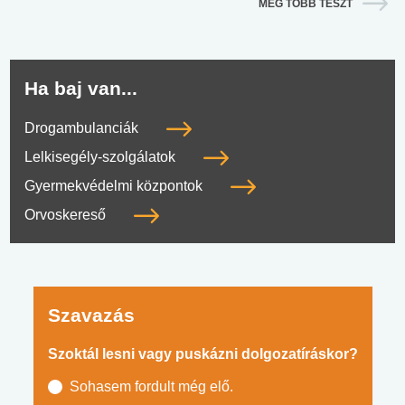
MÉG TÖBB TESZT
Ha baj van...
Drogambulanciák
Lelkisegély-szolgálatok
Gyermekvédelmi központok
Orvoskereső
Szavazás
Szoktál lesni vagy puskázni dolgozatíráskor?
Sohasem fordult még elő.