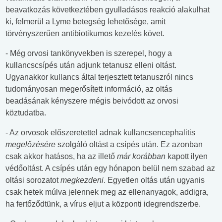
beavatkozás következtében gyulladásos reakció alakulhat
ki, felmerül a Lyme betegség lehetősége, amit
törvényszerűen antibiotikumos kezelés követ.
- Még orvosi tankönyvekben is szerepel, hogy a
kullancscsípés után adjunk tetanusz elleni oltást.
Ugyanakkor kullancs által terjesztett tetanuszról nincs
tudományosan megerősített információ, az oltás
beadásának kényszere mégis beivódott az orvosi
köztudatba.
- Az orvosok előszeretettel adnak kullancsencephalitis
megelőzésére
szolgáló oltást a csípés után. Ez azonban
csak akkor hatásos, ha az illető
már korábban
kapott ilyen
védőoltást. A csípés után egy hónapon belül nem szabad az
oltási sorozatot
megkezdeni
. Egyetlen oltás után ugyanis
csak hetek múlva jelennek meg az ellenanyagok, addigra,
ha fertőződtünk, a vírus eljut a központi idegrendszerbe.