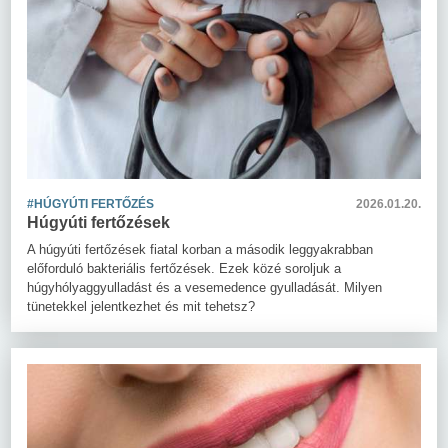
#HÚGYÚTI FERTŐZÉS
2026.01.20.
Húgyúti fertőzések
A húgyúti fertőzések fiatal korban a második leggyakrabban
előforduló bakteriális fertőzések. Ezek közé soroljuk a
húgyhólyaggyulladást és a vesemedence gyulladását. Milyen
tünetekkel jelentkezhet és mit tehetsz?