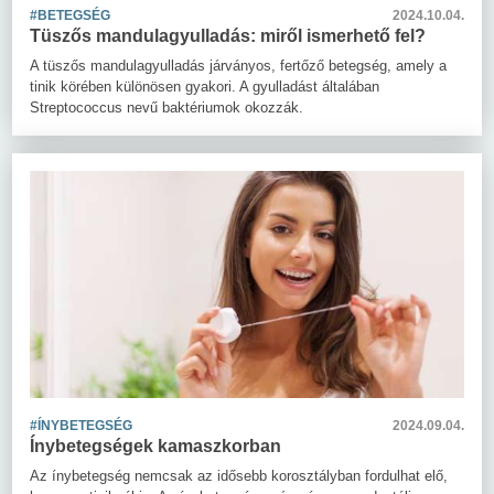
#BETEGSÉG
2024.10.04.
Tüszős mandulagyulladás: miről ismerhető fel?
A tüszős mandulagyulladás járványos, fertőző betegség, amely a
tinik körében különösen gyakori. A gyulladást általában
Streptococcus nevű baktériumok okozzák.
#ÍNYBETEGSÉG
2024.09.04.
Ínybetegségek kamaszkorban
Az ínybetegség nemcsak az idősebb korosztályban fordulhat elő,