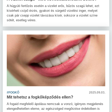
A húgyúti fertőzés esetén a vizelet erős, bűzös szagú lehet, ezt
kísérheti csípő érzés, gyakori és sürgető vizelési inger, melyet
csak pár csepp vizelet távozása kísér, sokszor a vizelet színe
sötét, esetleg véres.
#FOGKŐ
2025.09.03.
Mit tehetsz a fogkőképződés ellen?
A fogaid megfelelő ápolása nemcsak a vonzó, igényes megjelenés
elengedhetetlen eleme, az egészséged megőrzése érdekében is