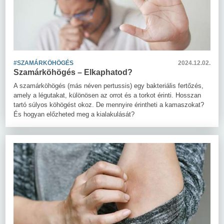
#SZAMÁRKÖHÖGÉS
2024.12.02.
Szamárköhögés – Elkaphatod?
A szamárköhögés (más néven pertussis) egy bakteriális fertőzés,
amely a légutakat, különösen az orrot és a torkot érinti. Hosszan
tartó súlyos köhögést okoz. De mennyire érintheti a kamaszokat?
És hogyan előzheted meg a kialakulását?