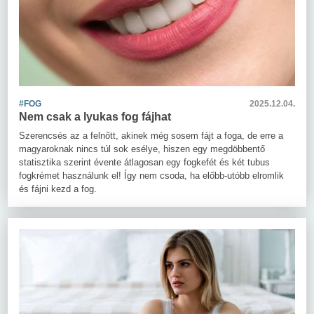
#FOG
2025.12.04.
Nem csak a lyukas fog fájhat
Szerencsés az a felnőtt, akinek még sosem fájt a foga, de erre a
magyaroknak nincs túl sok esélye, hiszen egy megdöbbentő
statisztika szerint évente átlagosan egy fogkefét és két tubus
fogkrémet használunk el! Így nem csoda, ha előbb-utóbb elromlik
és fájni kezd a fog.