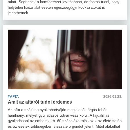
miatt. Segítenek a komfortérzet javításában, de fontos tudni, hogy
helytelen használat esetén egészségügyi kockázatokat is
jelenthetnek.
#AFTA
2026.01.28.
Amit az aftáról tudni érdemes
Az afta a szájüreg nyálkahártyáján megjelenő sárgás-fehér
hámhiány, melyet gyulladásos udvar vesz körül. A fájdalmas
gyulladással az emberek kb. 60 százaléka találkozik az élete során
és az esetek többségében visszatérő gondot jelent. Mitől alakulhat