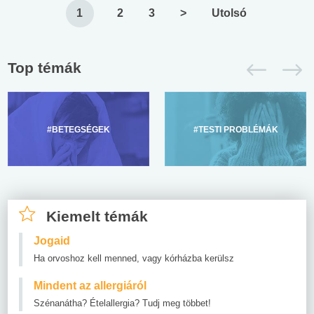
1
2
3
>
Utolsó
Top témák
#BETEGSÉGEK
#TESTI PROBLÉMÁK
Kiemelt témák
Jogaid
Ha orvoshoz kell menned, vagy kórházba kerülsz
Mindent az allergiáról
Szénanátha? Ételallergia? Tudj meg többet!