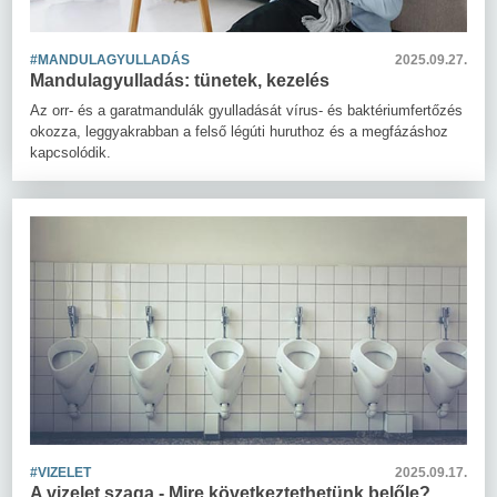
#MANDULAGYULLADÁS
2025.09.27.
Mandulagyulladás: tünetek, kezelés
Az orr- és a garatmandulák gyulladását vírus- és baktériumfertőzés
okozza, leggyakrabban a felső légúti huruthoz és a megfázáshoz
kapcsolódik.
#VIZELET
2025.09.17.
A vizelet szaga - Mire következtethetünk belőle?