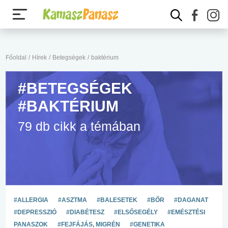
Főoldal
/
Hírek
/
Betegségek
/
baktérium
#BETEGSÉGEK
#BAKTÉRIUM
79 db cikk a témában
#ALLERGIA
#ASZTMA
#BALESETEK
#BŐR
#DAGANAT
#DEPRESSZIÓ
#DIABÉTESZ
#ELSŐSEGÉLY
#EMÉSZTÉSI
PANASZOK
#FEJFÁJÁS, MIGRÉN
#GENETIKA