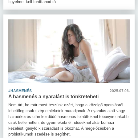
figyelmet kell fordítanod rá.
#HASMENÉS
2025.07.06.
A hasmenés a nyaralást is tönkreteheti
Nem árt, ha már most teszünk azért, hogy a közelgő nyaralásról
lehetőleg csak szép emlékeink maradjanak. A nyaralás alatt vagy
hazaérkezés után kezdődő hasmenés felnőtteknél többnyire inkább
csak kellemetlen, de gyermekeknél, időseknél akár kórházi
kezelést igénylő kiszáradást is okozhat. A megelőzésben a
probiotikumok szedése is segíthet.