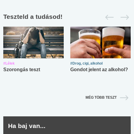
Teszteld a tudásod!
#Lélek
#Drog, cigi, alkohol
Szorongás teszt
Gondot jelent az alkohol?
MÉG TÖBB TESZT
Ha baj van...