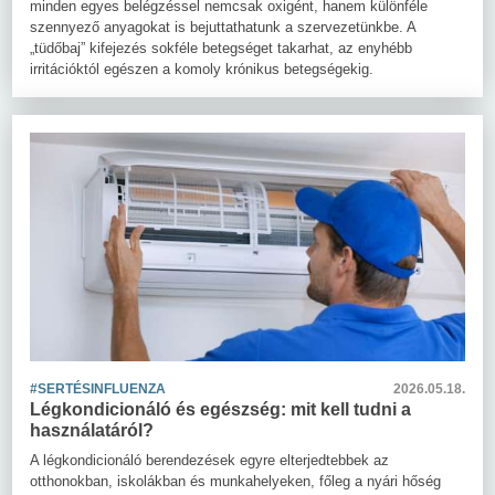
minden egyes belégzéssel nemcsak oxigént, hanem különféle
szennyező anyagokat is bejuttathatunk a szervezetünkbe. A
„tüdőbaj” kifejezés sokféle betegséget takarhat, az enyhébb
irritációktól egészen a komoly krónikus betegségekig.
#SERTÉSINFLUENZA
2026.05.18.
Légkondicionáló és egészség: mit kell tudni a
használatáról?
A légkondicionáló berendezések egyre elterjedtebbek az
otthonokban, iskolákban és munkahelyeken, főleg a nyári hőség