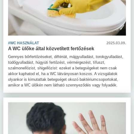
#WC HASZNÁLAT
2025.03.09.
A WC ülőke által közvetített fertőzések
Gennyes bőrfertőzéseket, diftériát, májgyulladást, torokgyulladást,
tüdőgyulladást, húgyúti fertőzést, vérmérgezést, tífuszt,
szalmonellózist, shigellózist: ezeket a betegségeket nem csak
akkor kaphatod el, ha a WC látványosan koszos. A vizsgálatok
olyankor is kimutattak betegséget okozó baktériumcsoportokat,
amikor a WC ülőkén nem látható szennyeződés vagy folyadék.