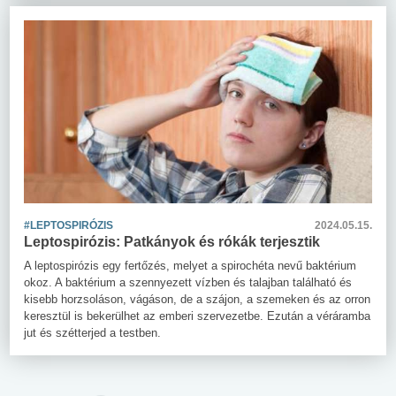
#LEPTOSPIRÓZIS
2024.05.15.
Leptospirózis: Patkányok és rókák terjesztik
A leptospirózis egy fertőzés, melyet a spirochéta nevű baktérium
okoz. A baktérium a szennyezett vízben és talajban található és
kisebb horzsoláson, vágáson, de a szájon, a szemeken és az orron
keresztül is bekerülhet az emberi szervezetbe. Ezután a véráramba
jut és szétterjed a testben.