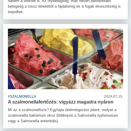
hanem a tiniknél is. Az ínybetegség, más néven parodontális
betegség a rossz lehelettől a fájdalomig és a fogak elvesztéséig is
terjedhet.
#SZALMONELLA
2024.07.15.
A szalmonellafertőzés: vigyázz magadra nyáron
Mi az a szalmonellózis? Egyfajta ételmérgezést jelent, melyet a
szalmonella baktérium okoz (többnyire a Salmonella typhimurium
vagy a Salmonella enteritidis).