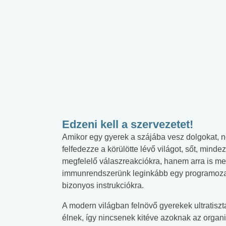
Edzeni kell a szervezetet!
Amikor egy gyerek a szájába vesz dolgokat, 
felfedezze a körülötte lévő világot, sőt, mind
megfelelő válaszreakciókra, hanem arra is megt
immunrendszerünk leginkább egy programoza
bizonyos instrukciókra.
A modern világban felnövő gyerekek ultratisz
élnek, így nincsenek kitéve azoknak az orga