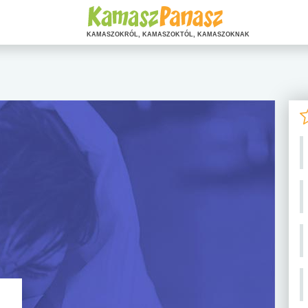
KAMASZOKRÓL, KAMASZOKTÓL, KAMASZOKNAK