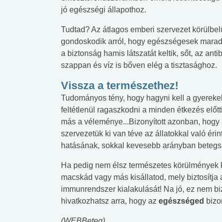
jó egészségi állapothoz.
Tudtad? Az átlagos emberi szervezet körülbelül
gondoskodik arról, hogy egészségesek marad
a biztonság hamis látszatát keltik, sőt, az anti
szappan és víz is bőven elég a tisztasághoz.
Vissza a természethez!
Tudományos tény, hogy hagyni kell a gyerekeke
feltétlenül ragaszkodni a minden étkezés előt
más a véleménye...Bizonyított azonban, hogy 
szervezetük ki van téve az állatokkal való é
hatásának, sokkal kevesebb arányban beteg
Ha pedig nem élsz természetes körülmények kö
macskád vagy más kisállatod, mely biztosítja 
immunrendszer kialakulását! Na jó, ez nem b
hivatkozhatsz arra, hogy az
egészséged
bizon
(WEBBeteg)
 alkohol
#Zöldövezet
#Betegségek