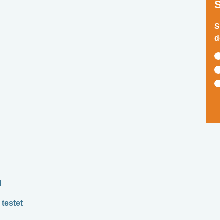
S
d
!
 testet