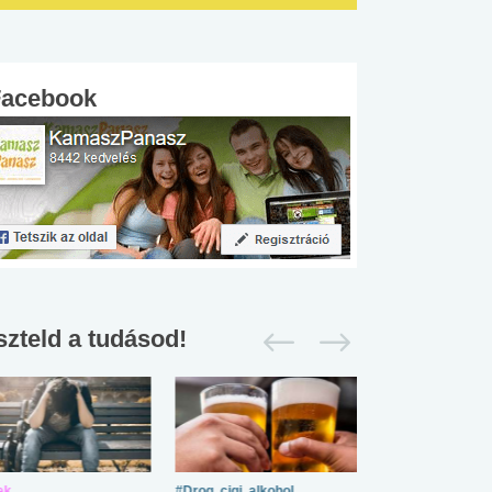
Facebook
szteld a tudásod!
ek
#Drog, cigi, alkohol
#Zöldövezet