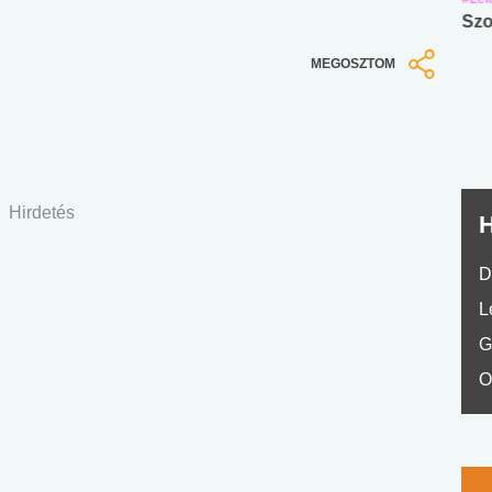
Angol középfokú
Internet-függőség
Szo
nyelvvizsga teszt -
teszt
MEGOSZTOM
No.42
Hirdetés
H
D
L
G
O