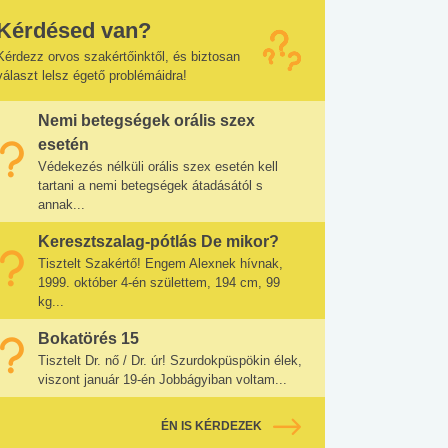
Kérdésed van?
Kérdezz orvos szakértőinktől, és biztosan
választ lelsz égető problémáidra!
Nemi betegségek orális szex
esetén
Védekezés nélküli orális szex esetén kell
tartani a nemi betegségek átadásától s
annak...
Keresztszalag-pótlás De mikor?
Tisztelt Szakértő! Engem Alexnek hívnak,
1999. október 4-én születtem, 194 cm, 99
kg...
Bokatörés 15
Tisztelt Dr. nő / Dr. úr! Szurdokpüspökin élek,
viszont január 19-én Jobbágyiban voltam...
ÉN IS KÉRDEZEK