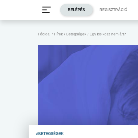
BELÉPÉS
REGISZTRÁCIÓ
Főoldal
/
Hírek
/
Betegségek
/
Egy kis kosz nem árt?
#BETEGSÉGEK