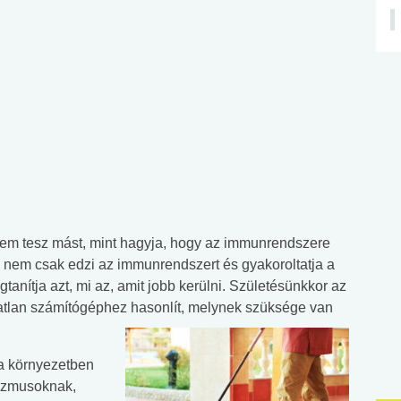
nem tesz mást, mint hagyja, hogy az immunrendszere
ez nem csak edzi az immunrendszert és gyakoroltatja a
anítja azt, mi az, amit jobb kerülni. Születésünkkor az
tlan számítógéphez hasonlít, melynek szüksége van
ta környezetben
nizmusoknak,