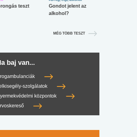
rongás teszt
Gondot jelent az
Mekkora az ö
alkohol?
lábnyomod?
MÉG TÖBB TESZT
a baj van...
rogambulanciák
elkisegély-szolgálatok
yermekvédelmi központok
rvoskereső