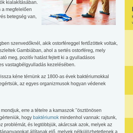
k kialakításában.
n a megfelelően
vés betegség van,
n szenvedőknél, akik ostorféreggel fertőzöttek voltak,
szleltek Gambiában, ahol a sertés ostorféreg, mely
 meg, pozitív hatást fejtett ki a gyulladásos
es vastagbélgyulladás kezelésében.
vissza kéne térnünk az 1800-as évek baktériumokkal
y megértsük, az egyes organizmusok hogyan védenek
 mondjuk, erre a tételre a kamaszok "ösztönösen
gérteniük, hogy
baktériumok
mindenhol vannak: rajtunk,
z problémát, és legtöbbjük, akárcsak azok, melyek az
ápanyagokat állítanak elő, melyek nélkülözhetetlenek a