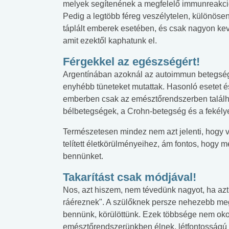
melyek segítenének a megfelelő immunreakció
Pedig a legtöbb féreg veszélytelen, különöse
táplált emberek esetében, és csak nagyon ke
amit ezektől kaphatunk el.
Férgekkel az egészségért!
Argentínában azoknál az autoimmun betegségbe
enyhébb tüneteket mutattak. Hasonló esetet é
emberben csak az emésztőrendszerben található
bélbetegségek, a Crohn-betegség és a fekély
Természetesen mindez nem azt jelenti, hogy 
telített életkörülményeihez, ám fontos, hog
bennünket.
Takarítást csak módjával!
Nos, azt hiszem, nem tévedünk nagyot, ha azt
ráéreznek". A szülőknek persze nehezebb me
bennünk, körülöttünk. Ezek többsége nem oko
emésztőrendszerünkben élnek, létfontosságú t