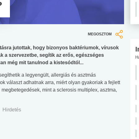
?
MEGOSZTOM
tásra jutottak, hogy bizonyos baktériumok, vírusok
I
k a szervezetbe, segítik az erős, egészséges
H
an még mit tanulnod a kistesódtól...
egíthetik a legyengült, allergiás és asztmás
k választ adhatnak arra, miért olyan gyakoriak a fejlett
 megbetegedések, mint a sclerosis multiplex, asztma,
Hirdetés