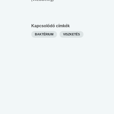
lent az
Mekkora az ökológiai
Elsősegély
lábnyomod?
tudásteszt
Kapcsolódó címkék
BAKTÉRIUM
VISZKETÉS