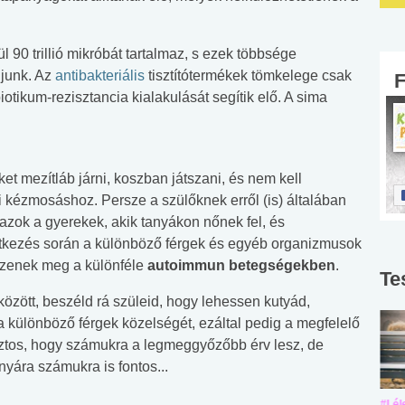
 90 trillió mikróbát tartalmaz, s ezek többsége
junk. Az
antibakteriális
tisztítótermékek tömkelege csak
biotikum-rezisztancia kialakulását segítik elő. A sima
t mezítláb járni, koszban játszani, és nem kell
ti kézmosáshoz. Persze a szülőknek erről (is) általában
azok a gyerekek, akik tanyákon nőnek fel, és
rintkezés során a különböző férgek és egyéb organizmusok
szenek meg a különféle
autoimmun betegségekben
.
Te
zött, beszéld rá szüleid, hogy lehessen kutyád,
a különböző férgek közelségét, ezáltal pedig a megfelelő
iztos, hogy számukra a legmeggyőzőbb érv lesz, de
yára számukra is fontos...
#Suli, munka
#Suli, munka
#Lél