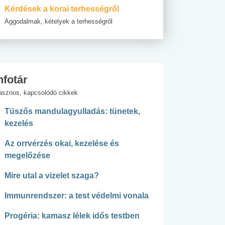
Kérdések a korai terhességről
Aggodalmak, kételyek a terhességről
nfotár
asznos, kapcsolódó cikkek
Tüszős mandulagyulladás: tünetek,
kezelés
Az orrvérzés okai, kezelése és
megelőzése
Mire utal a vizelet szaga?
Immunrendszer: a test védelmi vonala
Progéria: kamasz lélek idős testben