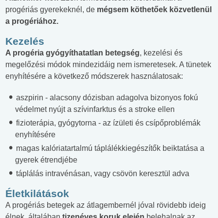
progériás gyerekeknél, de
mégsem köthetőek közvetlenül
a progériához.
Kezelés
A progéria gyógyíthatatlan betegség
, kezelési és
megelőzési módok mindezidáig nem ismeretesek. A tünetek
enyhítésére a következő módszerek használatosak:
aszpirin - alacsony dózisban adagolva bizonyos fokú
védelmet nyújt a szívinfarktus és a stroke ellen
fizioterápia, gyógytorna - az ízületi és csípőproblémák
enyhítésére
magas kalóriatartalmú táplálékkiegészítők beiktatása a
gyerek étrendjébe
táplálás intravénásan, vagy csövön keresztül adva
Életkilátások
A progériás betegek az átlagembernél jóval rövidebb ideig
élnek, általában
tizenéves koruk elején
belehalnak az