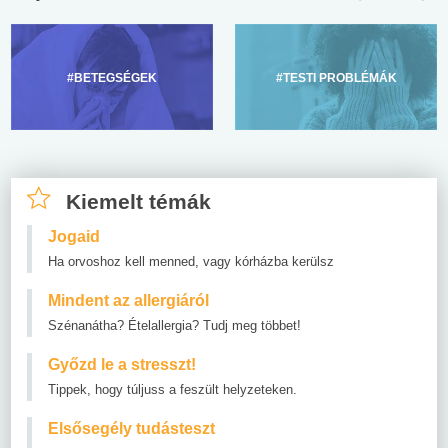
#BETEGSÉGEK
#TESTI PROBLÉMÁK
Kiemelt témák
Jogaid
Ha orvoshoz kell menned, vagy kórházba kerülsz
Mindent az allergiáról
Szénanátha? Ételallergia? Tudj meg többet!
Győzd le a stresszt!
Tippek, hogy túljuss a feszült helyzeteken.
Elsősegély tudásteszt