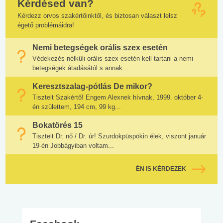
Kérdésed van?
Kérdezz orvos szakértőinktől, és biztosan választ lelsz
égető problémáidra!
Nemi betegségek orális szex esetén
Védekezés nélküli orális szex esetén kell tartani a nemi
betegségek átadásától s annak...
Keresztszalag-pótlás De mikor?
Tisztelt Szakértő! Engem Alexnek hívnak, 1999. október 4-
én születtem, 194 cm, 99 kg...
Bokatörés 15
Tisztelt Dr. nő / Dr. úr! Szurdokpüspökin élek, viszont január
19-én Jobbágyiban voltam...
ÉN IS KÉRDEZEK