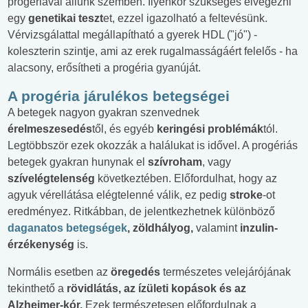
progériával állunk szemben. Ilyenkor szükséges elvégezni
egy
genetikai teszt
et, ezzel igazolható a feltevésünk.
Vérvizsgálattal megállapítható a gyerek HDL ("jó") -
koleszterin szintje, ami az erek rugalmasságáért felelős - ha
alacsony, erősítheti a progéria gyanúját.
A progéria járulékos betegségei
A betegek nagyon gyakran szenvednek
érelmeszesedés
től, és egyéb
keringési problémák
tól.
Legtöbbször ezek okozzák a halálukat is idővel. A progériás
betegek gyakran hunynak el
szívroham
, vagy
szívelégtelenség
következtében. Előfordulhat, hogy az
agyuk vérellátása elégtelenné válik, ez pedig
stroke
-ot
eredményez. Ritkábban, de jelentkezhetnek különböző
daganatos betegségek
, zöldhályog,
valamint
inzulin-
érzékenység
is.
Normális esetben az
öregedés
természetes velejárójának
tekinthető a
rövidlátás, az ízületi kopások és az
Alzheimer-kór.
Ezek természetesen előfordulnak a