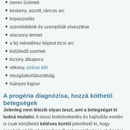
merev ízületek
keskeny, aszott, ráncos arc
kopaszodás
szemöldökök és szempillák elvesztése
alacsony termet
a fej méretéhez képest kicsi arc
kidülledő szemek
kicsiny álkapocs
vékony,
száraz bőr
mozgáskorlátozottság
hiányos fogsor
A progéria diagnózisa, hozzá köthető
betegségek
Jelenleg nem létezik olyan teszt, ami a betegséget ki
tudná mutatni.
A lassú testnövekedés és hajhullás esetén
is csak körülbelül
kétéves kortól
jelenthető ki, hogy