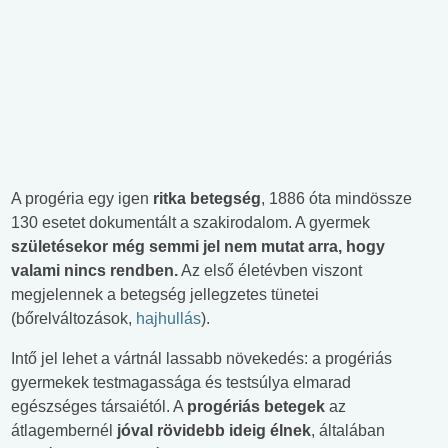
A progéria egy igen
ritka betegség
, 1886 óta mindössze
130 esetet dokumentált a szakirodalom. A gyermek
születésekor még semmi jel nem mutat arra, hogy
valami nincs rendben.
Az első életévben viszont
megjelennek a betegség jellegzetes tünetei
(bőrelváltozások,
hajhullás
).
Intő jel lehet a vártnál lassabb növekedés: a progériás
gyermekek testmagassága és testsúlya elmarad
egészséges társaiétól. A
progériás betegek
az
átlagembernél
jóval rövidebb ideig élnek
, általában