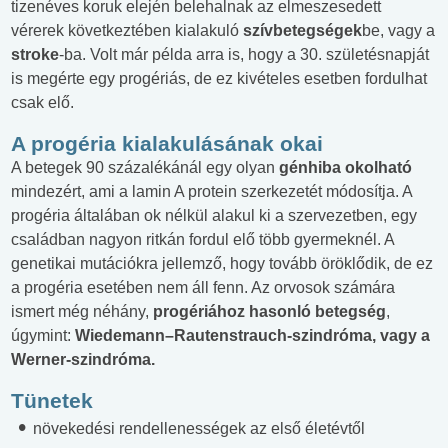
tizenéves koruk elején belehalnak az elmeszesedett
vérerek következtében kialakuló
szívbetegségek
be, vagy a
stroke
-ba. Volt már példa arra is, hogy a 30. születésnapját
is megérte egy progériás, de ez kivételes esetben fordulhat
csak elő.
A progéria kialakulásának okai
A betegek 90 százalékánál egy olyan
génhiba okolható
mindezért, ami a lamin A protein szerkezetét módosítja. A
progéria általában ok nélkül alakul ki a szervezetben, egy
családban nagyon ritkán fordul elő több gyermeknél. A
genetikai mutációkra jellemző, hogy tovább öröklődik, de ez
a progéria esetében nem áll fenn. Az orvosok számára
ismert még néhány,
progériához hasonló betegség
,
úgymint:
Wiedemann–Rautenstrauch-szindróma, vagy a
Werner-szindróma.
Tünetek
növekedési rendellenességek az első életévtől