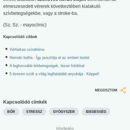
elmeszesedett vérerek következtében kialakuló
szívbetegségekbe, vagy a stroke-ba.
(Sz. Sz. - mayoclinic)
Kapcsolódó cikkek
Vérfarkas szindróma
Homoki bolha - Így pusztítja el az emberi testet
A legfurcsább bőrbetegségek, bizarr fotókkal
5 évesen szült a világ legfiatalabb anyukája - Képpel!
MEGOSZTOM
Kapcsolódó címkék
BŐR
STRESSZ
GYÓGYSZER
IDEGESSÉG
Hirdetés