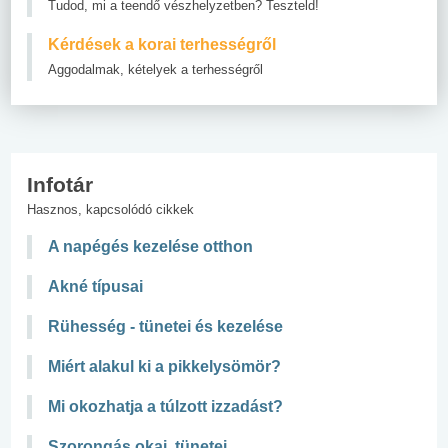
Tudod, mi a teendő vészhelyzetben? Teszteld!
Kérdések a korai terhességről
Aggodalmak, kételyek a terhességről
Infotár
Hasznos, kapcsolódó cikkek
A napégés kezelése otthon
Akné típusai
Rühesség - tünetei és kezelése
Miért alakul ki a pikkelysömör?
Mi okozhatja a túlzott izzadást?
Szorongás okai, tünetei