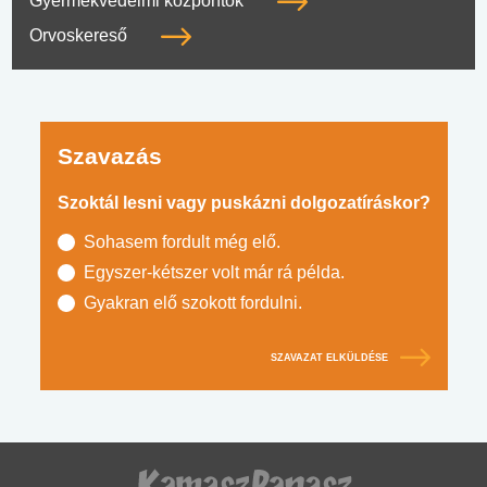
Gyermekvédelmi központok
Orvoskereső
Szavazás
Szoktál lesni vagy puskázni dolgozatíráskor?
Sohasem fordult még elő.
Egyszer-kétszer volt már rá példa.
Gyakran elő szokott fordulni.
SZAVAZAT ELKÜLDÉSE