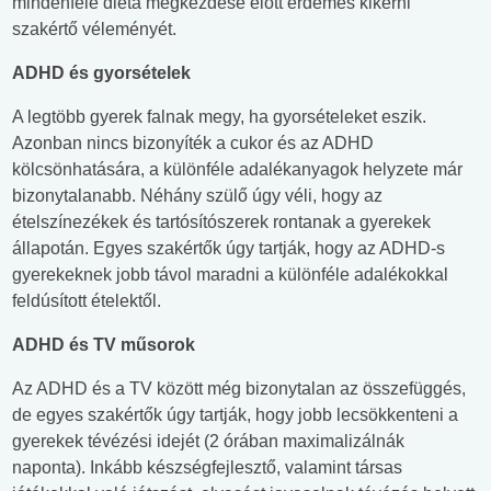
mindenféle diéta megkezdése előtt érdemes kikérni
szakértő véleményét.
ADHD és gyorsételek
A legtöbb gyerek falnak megy, ha gyorsételeket eszik.
Azonban nincs bizonyíték a cukor és az ADHD
kölcsönhatására, a különféle adalékanyagok helyzete már
bizonytalanabb. Néhány szülő úgy véli, hogy az
ételszínezékek és tartósítószerek rontanak a gyerekek
állapotán. Egyes szakértők úgy tartják, hogy az ADHD-s
gyerekeknek jobb távol maradni a különféle adalékokkal
feldúsított ételektől.
ADHD és TV műsorok
Az ADHD és a TV között még bizonytalan az összefüggés,
de egyes szakértők úgy tartják, hogy jobb lecsökkenteni a
gyerekek tévézési idejét (2 órában maximalizálnák
naponta). Inkább készségfejlesztő, valamint társas