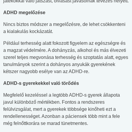
játékokkal való játszást, olvasást javasolnak tévézés helyett.
ADHD megelőzése
Nincs biztos módszer a megelőzésre, de lehet csökkenteni
a kialakulás kockázatát.
Például terhesség alatt fokozott figyelem az egészségre és
a magzat védelmére. A dohányzás, alkohol és más élvezeti
szerel teljes megvonása terhesség és szoptatás alatt, egyes
tanulmányok szerint a dohányos anyukák gyerekének
kétszer nagyobb esélye van az ADHD-re.
ADHD-s gyerekekkel való törődés
Megfelelő kezeléssel a legtöbb ADHD-s gyerek állapota
javul különböző mértékben. Fontos a rendszeres
felülvizsgálat, mert a gyerekek többsége kinőheti ezt a
rendellenességet. Azonban a páciensek több mint a fele
még felnőttkorára se marad tünetmentes.