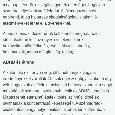
mi a napi teendő, ez segíti a gyerek éberségét, hogy van
számára teljesíteni való feladat. A jól megszervezett
napirend, főleg ha társas elfoglaltságokat is takar, jó
eredményeket érhet el a gyerekeknél.
A beosztásnak időszerűnek kell lennie, meghatározott
időszakokban kell az egyes cselekvéseknek
bekövetkezniük (felkelés, evés, játszás, tanulás,
házimunkák, társas elfoglaltság, alvás).
ADHD és étrend
A különféle ez irányba végzett tanulmányok vegyes
eredményekkel zárultak. De sok egészségügyi szakértő úgy
véli, hogy azok az ételek, melyek jó hatással vannak az agyi
működések számára, azok enyhíthetik az ADHD tüneteit is.
Magas fehérjetartalmú ételek: tojás, színhús, diófélék
javíthatnak a koncentráció képességén. A szénhidrátok
csökkentése vagy helyettesítése is jónak tűnik. Azonban