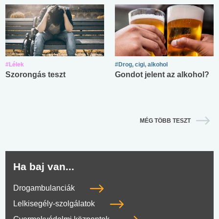
#Lélek
#Drog, cigi, alkohol
Szorongás teszt
Gondot jelent az alkohol?
MÉG TÖBB TESZT
Ha baj van...
Drogambulanciák
Lelkisegély-szolgálatok