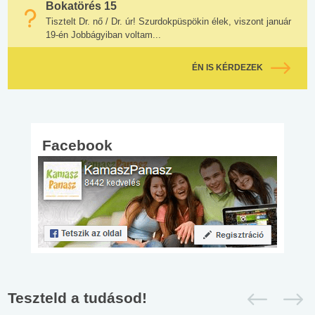
Bokatörés 15
Tisztelt Dr. nő / Dr. úr! Szurdokpüspökin élek, viszont január
19-én Jobbágyiban voltam...
ÉN IS KÉRDEZEK
Facebook
Teszteld a tudásod!