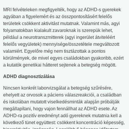
MRI felvételeken megfigyelték, hogy az ADHD-s gyerekek
agyában a figyelemért és az összpontosításért felelős
területek csökkent aktivitást mutatnak. Valamint más, agyi
folyamatokban kialakult zavaroknak is szerepük lehet,
például a neurotranszmitterek (agyi ingerület átviteléért
felelős vegyületek) mennyisége/összetétele megváltozott
valamiért. Egyelőre még nem tisztázottak a pontos
körülmények, de mivel egyes családokban gyakoribb, ezért
a kutatók genetikai hátteret sejtenek a betegség mögött.
ADHD diagnosztizálása
Nincsen konkrét laborvizsgálat a betegség szűrésére,
ehelyett az orvosok a páciens válaszreakciói, a családban
és iskolában mutatott viselkedésminták alapján próbálják
megállapítani, hogy vajon fennállhat az ADHD esete. Az
ADHD-ra pozitív eredményt adó gyereknek mutatnia kell a
következő tünet együttest: csökkent koncentráció képesség,