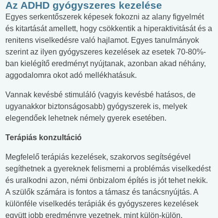
Az ADHD gyógyszeres kezelése
Egyes serkentőszerek képesek fokozni az alany figyelmét
és kitartását amellett, hogy csökkentik a hiperaktivitását és a
renitens viselkedésre való hajlamot. Egyes tanulmányok
szerint az ilyen gyógyszeres kezelések az esetek 70-80%-
ban kielégítő eredményt nyújtanak, azonban akad néhány,
aggodalomra okot adó mellékhatásuk.
Vannak kevésbé stimuláló (vagyis kevésbé hatásos, de
ugyanakkor biztonságosabb) gyógyszerek is, melyek
elegendőek lehetnek némely gyerek esetében.
Terápiás konzultáció
Megfelelő terápiás kezelések, szakorvos segítségével
segíthetnek a gyereknek felismerni a problémás viselkedést
és uralkodni azon, némi önbizalom építés is jót tehet nekik.
A szülők számára is fontos a támasz és tanácsnyújtás. A
különféle viselkedés terápiák és gyógyszeres kezelések
együtt jobb eredményre vezetnek, mint külön-külön.