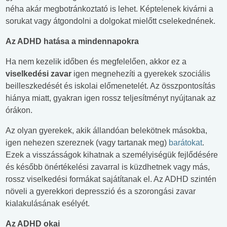
néha akár megbotránkoztató is lehet. Képtelenek kivárni a
sorukat vagy átgondolni a dolgokat mielőtt cselekednének.
Az ADHD hatása a mindennapokra
Ha nem kezelik időben és megfelelően, akkor ez a
viselkedési zavar
igen megnehezíti a gyerekek szociális
beilleszkedését és iskolai előmenetelét. Az összpontosítás
hiánya miatt, gyakran igen rossz teljesítményt nyújtanak az
órákon.
Az olyan gyerekek, akik állandóan belekötnek másokba,
igen nehezen szereznek (vagy tartanak meg)
barátokat
.
Ezek a visszásságok kihatnak a személyiségük fejlődésére
és később önértékelési zavarral is küzdhetnek vagy más,
rossz viselkedési formákat sajátítanak el. Az ADHD szintén
növeli a gyerekkori depresszió és a szorongási zavar
kialakulásának esélyét.
Az ADHD okai