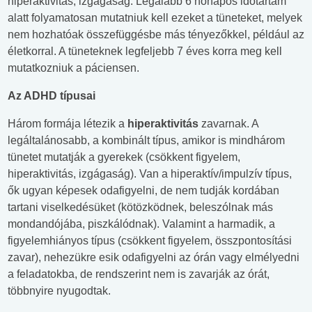
hiperaktivitás, izgágaság. Legalább 6 hónapos időtartam
alatt folyamatosan mutatniuk kell ezeket a tüneteket, melyek
nem hozhatóak összefüggésbe más tényezőkkel, például az
életkorral. A tüneteknek legfeljebb 7 éves korra meg kell
mutatkozniuk a páciensen.
Az ADHD típusai
Három formája létezik a
hiperaktivitás
zavarnak. A
legáltalánosabb, a kombinált típus, amikor is mindhárom
tünetet mutatják a gyerekek (csökkent figyelem,
hiperaktivitás, izgágaság). Van a hiperaktív/impulzív típus,
ők ugyan képesek odafigyelni, de nem tudják kordában
tartani viselkedésüket (kötözködnek, beleszólnak más
mondandójába, piszkálódnak). Valamint a harmadik, a
figyelemhiányos típus (csökkent figyelem, összpontosítási
zavar), nehezükre esik odafigyelni az órán vagy elmélyedni
a feladatokba, de rendszerint nem is zavarják az órát,
többnyire nyugodtak.