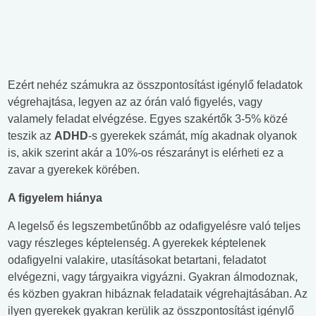
Ezért nehéz számukra az összpontosítást igénylő feladatok
végrehajtása, legyen az az órán való figyelés, vagy
valamely feladat elvégzése. Egyes szakértők 3-5% közé
teszik az
ADHD
-s gyerekek számát, míg akadnak olyanok
is, akik szerint akár a 10%-os részarányt is elérheti ez a
zavar a gyerekek körében.
A figyelem hiánya
A legelső és legszembetűnőbb az odafigyelésre való teljes
vagy részleges képtelenség. A gyerekek képtelenek
odafigyelni valakire, utasításokat betartani, feladatot
elvégezni, vagy tárgyaikra vigyázni. Gyakran álmodoznak,
és közben gyakran hibáznak feladataik végrehajtásában. Az
ilyen gyerekek gyakran kerülik az összpontosítást igénylő