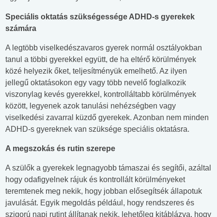
Speciális oktatás szükségessége ADHD-s gyerekek
számára
A legtöbb viselkedészavaros gyerek normál osztályokban
tanul a többi gyerekkel együtt, de ha eltérő körülmények
közé helyezik őket, teljesítményük emelhető. Az ilyen
jellegű oktatásokon egy vagy több nevelő foglalkozik
viszonylag kevés gyerekkel, kontrolláltabb körülmények
között, legyenek azok tanulási nehézségben vagy
viselkedési zavarral küzdő gyerekek. Azonban nem minden
ADHD-s gyereknek van szüksége speciális oktatásra.
A megszokás és rutin szerepe
A szülők a gyerekek legnagyobb támaszai és segítői, azáltal
hogy odafigyelnek rájuk és kontrollált körülményeket
teremtenek meg nekik, hogy jobban elősegítsék állapotuk
javulását. Egyik megoldás például, hogy rendszeres és
szigorú napi rutint állítanak nekik, lehetőleg kitáblázva, hogy