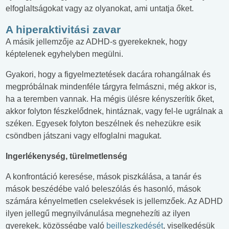
elfoglaltságokat vagy az olyanokat, ami untatja őket.
A hiperaktivitási zavar
A másik jellemzője az ADHD-s gyerekeknek, hogy
képtelenek egyhelyben megülni.
Gyakori, hogy a figyelmeztetések dacára rohangálnak és
megpróbálnak mindenféle tárgyra felmászni, még akkor is,
ha a teremben vannak. Ha mégis ülésre kényszerítik őket,
akkor folyton fészkelődnek, hintáznak, vagy fel-le ugrálnak a
széken. Egyesek folyton beszélnek és nehezükre esik
csöndben játszani vagy elfoglalni magukat.
Ingerlékenység, türelmetlenség
A konfrontáció keresése, mások piszkálása, a tanár és
mások beszédébe való beleszólás és hasonló, mások
számára kényelmetlen cselekvések is jellemzőek. Az ADHD
ilyen jellegű megnyilvánulása megnehezíti az ilyen
gyerekek, közösségbe való
beilleszkedését
, viselkedésük