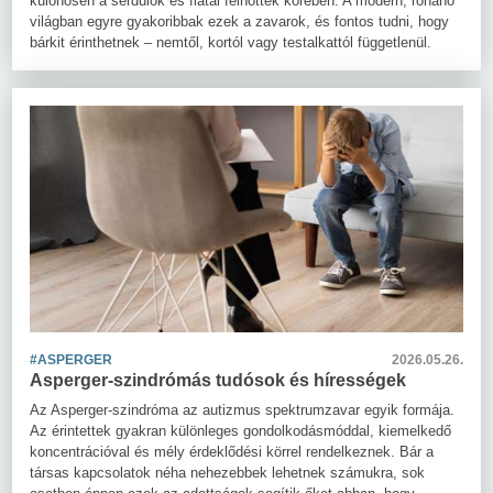
különösen a serdülők és fiatal felnőttek körében. A modern, rohanó
világban egyre gyakoribbak ezek a zavarok, és fontos tudni, hogy
bárkit érinthetnek – nemtől, kortól vagy testalkattól függetlenül.
#ASPERGER
2026.05.26.
Asperger-szindrómás tudósok és hírességek
Az Asperger-szindróma az autizmus spektrumzavar egyik formája.
Az érintettek gyakran különleges gondolkodásmóddal, kiemelkedő
koncentrációval és mély érdeklődési körrel rendelkeznek. Bár a
társas kapcsolatok néha nehezebbek lehetnek számukra, sok