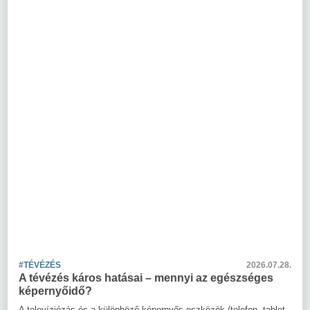
#TÉVÉZÉS
2026.07.28.
A tévézés káros hatásai – mennyi az egészséges
képernyőidő?
A televíziózás és a különböző képernyős eszközök (telefon, tablet,