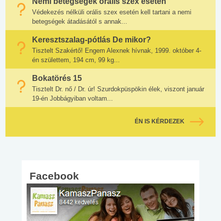
Nemi betegségek orális szex esetén
Védekezés nélküli orális szex esetén kell tartani a nemi
betegségek átadásától s annak...
Keresztszalag-pótlás De mikor?
Tisztelt Szakértő! Engem Alexnek hívnak, 1999. október 4-
én születtem, 194 cm, 99 kg...
Bokatörés 15
Tisztelt Dr. nő / Dr. úr! Szurdokpüspökin élek, viszont január
19-én Jobbágyiban voltam...
ÉN IS KÉRDEZEK
Facebook