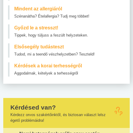
Mindent az allergiáról
Szénanátha? Ételallergia? Tudj meg többet!
Győzd le a stresszt!
Tippek, hogy túljuss a feszült helyzeteken.
Elsősegély tudásteszt
Tudod, mi a teendő vészhelyzetben? Teszteld!
Kérdések a korai terhességről
Aggodalmak, kételyek a terhességről
Kérdésed van?
Kérdezz orvos szakértőinktől, és biztosan választ lelsz
égető problémáidra!