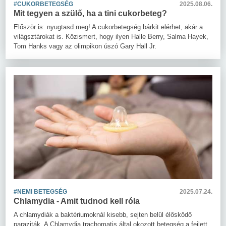
#CUKORBETEGSÉG
2025.08.06.
Mit tegyen a szülő, ha a tini cukorbeteg?
Először is: nyugtasd meg! A cukorbetegség bárkit elérhet, akár a
világsztárokat is. Közismert, hogy ilyen Halle Berry, Salma Hayek,
Tom Hanks vagy az olimpikon úszó Gary Hall Jr.
#NEMI BETEGSÉG
2025.07.24.
Chlamydia - Amit tudnod kell róla
A chlamydiák a baktériumoknál kisebb, sejten belül élősködő
paraziták. A Chlamydia trachomatis által okozott betegség a fejlett