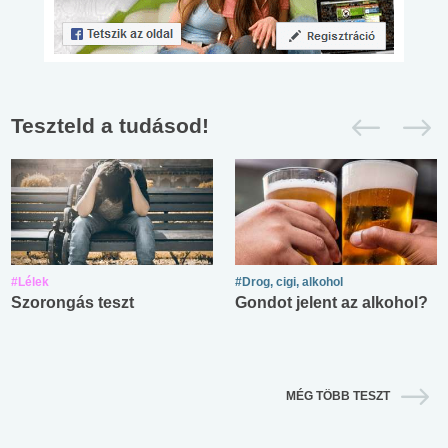
Teszteld a tudásod!
#Lélek
#Drog, cigi, alkohol
Szorongás teszt
Gondot jelent az alkohol?
MÉG TÖBB TESZT