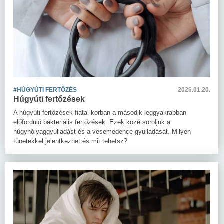
#HÚGYÚTI FERTŐZÉS
2026.01.20.
Húgyúti fertőzések
A húgyúti fertőzések fiatal korban a második leggyakrabban
előforduló bakteriális fertőzések. Ezek közé soroljuk a
húgyhólyaggyulladást és a vesemedence gyulladását. Milyen
tünetekkel jelentkezhet és mit tehetsz?