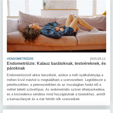
#ENDOMETRIÓZIS
2025.09.12.
Endometriózis: Kalauz barátoknak, testvéreknek, és
pároknak
Endometriózisról akkor beszélünk, amikor a méh nyálkahártyája a
méhen kívül máshol is megtalálható a szervezetben. Legtöbbször a
petefészekben, a petevezetékben és az ínszalagban fordul elő a
méhet bélelő szövettípus. Az endometriális szövet elhelyezkedése,
és a kismedence sérülése mind hozzájárulnak a tünetekhez, amitől
a kamaszlányok és a már felnőtt nők szenvednek.