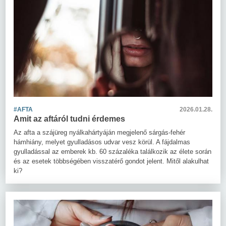
#AFTA
2026.01.28.
Amit az aftáról tudni érdemes
Az afta a szájüreg nyálkahártyáján megjelenő sárgás-fehér
hámhiány, melyet gyulladásos udvar vesz körül. A fájdalmas
gyulladással az emberek kb. 60 százaléka találkozik az élete során
és az esetek többségében visszatérő gondot jelent. Mitől alakulhat
ki?