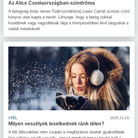
Az Alice Csodaországban-szindróma
A betegség (más néven Todd-szindróma) Lewis Carroll azonos című
könyve után kapta a nevét. Lényege, hogy a beteg sokkal
kisebbnek vagy nagyobbnak látja a környezetében lévő tárgyakat a
valódi méretüknél.
#TÉL
2025.11.24.
Milyen veszélyek leselkednek ránk télen?
A téli időszakban nem csupán a megfázásos esetek gyakoribbak.
Van néhány egyéb veszély, amivel mindenképp számolni kell a