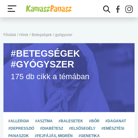
Főoldal
/
Hírek
/
Betegségek
/
gyógyszer
#BETEGSÉGEK
#GYÓGYSZER
175 db cikk a témában
#ALLERGIA
#ASZTMA
#BALESETEK
#BŐR
#DAGANAT
#DEPRESSZIÓ
#DIABÉTESZ
#ELSŐSEGÉLY
#EMÉSZTÉSI
PANASZOK
#FEJFÁJÁS, MIGRÉN
#GENETIKA