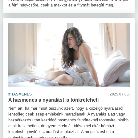
a férfi húgycsőre, csak a makkot és a fitymát betegíti meg.
#HASMENÉS
2025.07.06.
A hasmenés a nyaralást is tönkreteheti
Nem árt, ha már most teszünk azért, hogy a közelgő nyaralásról
lehetőleg csak szép emlékeink maradjanak. A nyaralás alatt vagy
hazaérkezés után kezdődő hasmenés felnőtteknél többnyire inkább
csak kellemetlen, de gyermekeknél, időseknél akár kórházi
kezelést igénylő kiszáradást is okozhat. A megelőzésben a
probiotikumok szedése is segíthet.