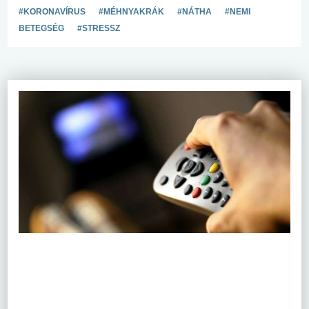
#KORONAVÍRUS
#MÉHNYAKRÁK
#NÁTHA
#NEMI
BETEGSÉG
#STRESSZ