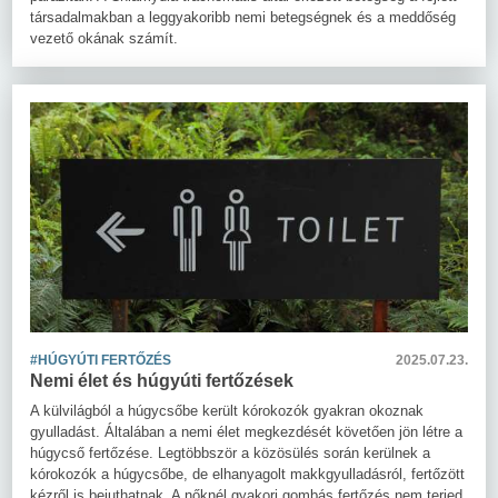
társadalmakban a leggyakoribb nemi betegségnek és a meddőség
vezető okának számít.
#HÚGYÚTI FERTŐZÉS
2025.07.23.
Nemi élet és húgyúti fertőzések
A külvilágból a húgycsőbe került kórokozók gyakran okoznak
gyulladást. Általában a nemi élet megkezdését követően jön létre a
húgycső fertőzése. Legtöbbször a közösülés során kerülnek a
kórokozók a húgycsőbe, de elhanyagolt makkgyulladásról, fertőzött
kézről is bejuthatnak. A nőknél gyakori gombás fertőzés nem terjed