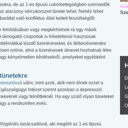
sokra, de az 1-es típusú cukorbetegségben szenvedők
#Suli, munka
#Suli, munka
#Lél
z alacsony vércukorszint tünete lehet. Nehéz lehet
Angol középfokú
Internet-függőség
Szo
áttal való konfliktus által keltett feszültségtől.
nyelvvizsga teszt -
teszt
No.42
k feloldásában vagy megkérhetnek rá egy másik
A támogatói csoportok is hihetetlenül hasznosak
roblémákkal küzdő tizenéveseket, és ítélkezésmentes
nösen online, ahol a tizenévesek álnevet hozhatnak létre
vagy kényelmetlen kérdésekről, amelyeket egyébként
H
 tünetekre
D
resszióssá
válni, mint azok, akik nem élnek ezzel a
L
Egészségügyi Intézet szerint azonban a depresszió
ekeknél vagy felnőtteknél. Ha egy szülő olyan tüneteket
G
agy a rendezetlen evés:
O
lhigiénés tanácsadóval, aki megérti az 1-es típusú