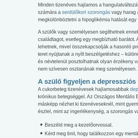
Minden tizenéves hajlamos a hangulatváltozá
 alkohol
#Zöldövezet
#Betegségek
számára a
serdülőkori szorongás
vagy harag a
lent az
Mekkora az ökológiai
Elsősegély
megkülönböztetni a hipoglikémia hatását egy bar
lábnyomod?
tudásteszt
A szülők vagy személyesen segíthetnek enne
családtagot, esetleg egy megbízható barátot. 
lehetnek, mivel összekapcsolják a hasonló p
teret nyújtanak a nyílt beszélgetéshez – külö
és névtelenül posztolhatnak olyan érzékeny 
nem szívesen osztanának meg személyesen.
A szülő figyeljen a depressziós
A cukorbeteg tizenévesek hajlamosabbak
dep
krónikus betegséggel. Az Országos Mentális 
másképp nézhet ki tizenéveseknél, mint gyerm
észlel, mint az ingerlékenység, a szorongás v
Beszéld meg a kezelőorvossal.
Kérd meg tinit, hogy találkozzon egy mentá