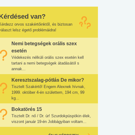
Kérdésed van?
Kérdezz orvos szakértőinktől, és biztosan
választ lelsz égető problémáidra!
Nemi betegségek orális szex
esetén
Védekezés nélküli orális szex esetén kell
tartani a nemi betegségek átadásától s
annak...
Keresztszalag-pótlás De mikor?
Tisztelt Szakértő! Engem Alexnek hívnak,
1999. október 4-én születtem, 194 cm, 99
kg...
Bokatörés 15
Tisztelt Dr. nő / Dr. úr! Szurdokpüspökin élek,
viszont január 19-én Jobbágyiban voltam...