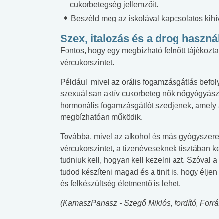
cukorbetegség jellemzőit.
Beszéld meg az iskolával kapcsolatos kihív
Szex, italozás és a drog haszná
Fontos, hogy egy megbízható felnőtt tájékozta
vércukorszintet.
Például, mivel az orális fogamzásgátlás befol
szexuálisan aktív cukorbeteg nők nőgyógyás
hormonális fogamzásgátlót szedjenek, amely 
megbízhatóan működik.
Továbbá, mivel az alkohol és más gyógyszerek
vércukorszintet, a tizenéveseknek tisztában kel
tudniuk kell, hogyan kell kezelni azt. Szóval 
tudod készíteni magad és a tinit is, hogy éljen
és felkészültség életmentő is lehet.
(KamaszPanasz - Szegő Miklós, fordító, Forrá