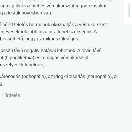
gas glükózszintet és vércukorszint-ingadozásokat
íg a testük növésben van.
cióért felelős hormonok okozhatják a vércukorszint
zenéveseknek több inzulinra lehet szükségük. A
becsülhető, hogy ez mikor szükséges.
osszú távú negatív hatásai lehetnek. A rövid távú
nt (hipoglikémia) és a magas vércukorszint
tveszélyesek lehetnek.
árosodás (nefropátia), az idegkárosodás (neuropátia), a
g.
Hirdetés