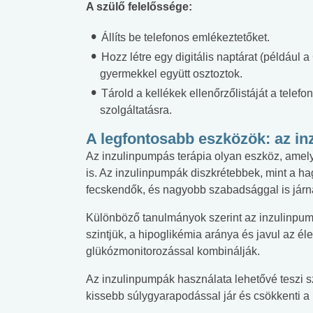
A szülő felelőssége:
Állíts be telefonos emlékeztetőket.
Hozz létre egy digitális naptárat (például 
gyermekkel együtt osztoztok.
Tárold a kellékek ellenőrzőlistáját a telef
szolgáltatásra.
A legfontosabb eszközök: az in
Az inzulinpumpás terápia olyan eszköz, amely 
is. Az inzulinpumpák diszkrétebbek, mint a 
fecskendők, és nagyobb szabadsággal is járn
Különböző tanulmányok szerint az inzulinp
szintjük, a hipoglikémia aránya és javul az é
glükózmonitorozással kombinálják.
Az inzulinpumpák használata lehetővé teszi s
kissebb súlygyarapodással jár és csökkenti a 