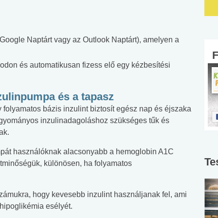
a Google Naptárt vagy az Outlook Naptárt), amelyen a
onodon és automatikusan fizess elő egy kézbesítési
zulinpumpa és a tapasz
folyamatos bázis inzulint biztosít egész nap és éjszaka
hagyományos inzulinadagoláshoz szükséges tűk és
ak.
umpát használóknak alacsonyabb a hemoglobin A1C
Te
letminőségük, különösen, ha folyamatos
zámukra, hogy kevesebb inzulint használjanak fel, ami
hipoglikémia esélyét.