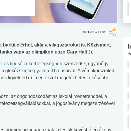
MEGOSZTOM
árkit elérhet, akár a világsztárokat is. Közismert,
I
Hanks vagy az olimpikon úszó Gary Hall Jr.
H
1-es típusú cukorbetegségben
szenvedsz, ugyanúgy
glükózszintre gyakorolt hatásaival. A vércukorszinted
mes figyelned rá, mert ezzel megelőzheted a későbbi
hozni az öngondoskodást az iskolai menetrenddel, a
kötelezettségvállalásokkal, a jogosítvány megszerzésével
 és hormonjaik ingadoznak, a testük kevésbé érzékeny