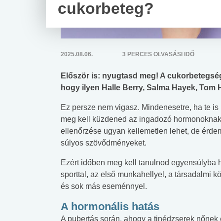
cukorbeteg?
2025.08.06.
3 PERCES OLVASÁSI IDŐ
Először is: nyugtasd meg! A cukorbetegség b
hogy ilyen Halle Berry, Salma Hayek, Tom 
Ez persze nem vigasz. Mindenesetre, ha te is
meg kell küzdened az ingadozó hormonoknak a 
ellenőrzése ugyan kellemetlen lehet, de érde
súlyos szövődményeket.
Ezért időben meg kell tanulnod egyensúlyba 
sporttal, az első munkahellyel, a társadalmi 
és sok más eseménnyel.
A hormonális hatás
A pubertás során, ahogy a tinédzserek nőnek