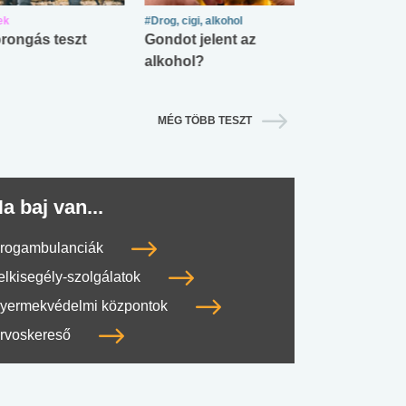
ek
#Drog, cigi, alkohol
#Zöldövezet
rongás teszt
Gondot jelent az
Mekkora az ö
alkohol?
lábnyomod?
MÉG TÖBB TESZT
a baj van...
rogambulanciák
elkisegély-szolgálatok
yermekvédelmi központok
rvoskereső