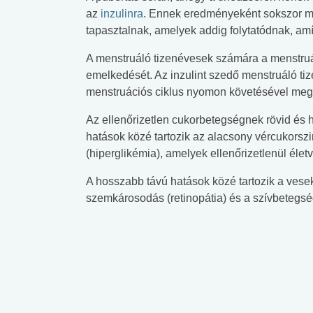
az
inzulinra
. Ennek eredményeként sokszor ma
tapasztalnak, amelyek addig folytatódnak, am
A menstruáló tizenévesek számára a menstruá
emelkedését. Az inzulint szedő menstruáló ti
menstruációs ciklus nyomon követésével meg
Az ellenőrizetlen cukorbetegségnek rövid és h
hatások közé tartozik az alacsony vércukorszi
(hiperglikémia), amelyek ellenőrizetlenül éle
A hosszabb távú hatások közé tartozik a vesek
szemkárosodás (retinopátia) és a szívbetegsé