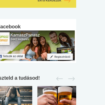
ÉN IS KÉRDEZEK
Facebook
szteld a tudásod!