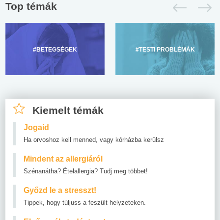
Top témák
#BETEGSÉGEK
#TESTI PROBLÉMÁK
Kiemelt témák
Jogaid
Ha orvoshoz kell menned, vagy kórházba kerülsz
Mindent az allergiáról
Szénanátha? Ételallergia? Tudj meg többet!
Győzd le a stresszt!
Tippek, hogy túljuss a feszült helyzeteken.