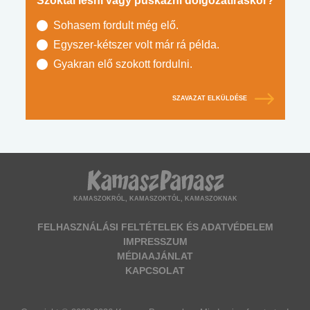
Szoktál lesni vagy puskázni dolgozatíráskor?
Sohasem fordult még elő.
Egyszer-kétszer volt már rá példa.
Gyakran elő szokott fordulni.
SZAVAZAT ELKÜLDÉSE
KAMASZOKRÓL, KAMASZOKTÓL, KAMASZOKNAK
FELHASZNÁLÁSI FELTÉTELEK ÉS ADATVÉDELEM
IMPRESSZUM
MÉDIAAJÁNLAT
KAPCSOLAT