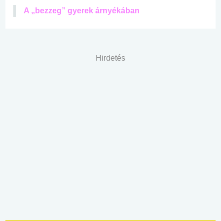
A „bezzeg” gyerek árnyékában
Hirdetés