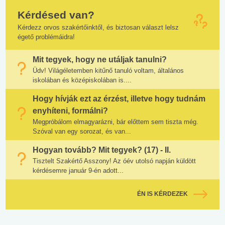
Kérdésed van?
Kérdezz orvos szakértőinktől, és biztosan választ lelsz
égető problémáidra!
Mit tegyek, hogy ne utáljak tanulni?
Üdv! Világéletemben kitűnő tanuló voltam, általános
iskolában és középiskolában is....
Hogy hívják ezt az érzést, illetve hogy tudnám
enyhíteni, formálni?
Megpróbálom elmagyarázni, bár előttem sem tiszta még.
Szóval van egy sorozat, és van...
Hogyan tovább? Mit tegyek? (17) - II.
Tisztelt Szakértő Asszony! Az óév utolsó napján küldött
kérdésemre január 9-én adott...
ÉN IS KÉRDEZEK