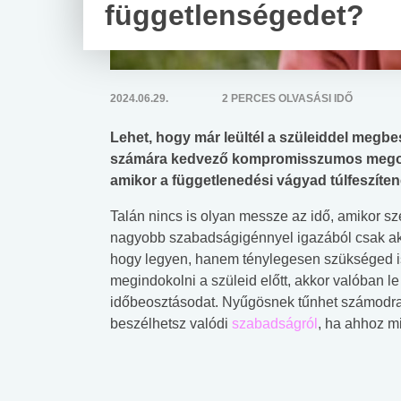
függetlenségedet?
2024.06.29.
2 PERCES OLVASÁSI IDŐ
Lehet, hogy már leültél a szüleiddel megbes
számára kedvező kompromisszumos megoldá
amikor a függetlenedési vágyad túlfeszítené
Talán nincs is olyan messze az idő, amikor s
nagyobb szabadságigénnyel igazából csak a
hogy legyen, hanem ténylegesen szükséged is
megindokolni a szüleid előtt, akkor valóban le 
időbeosztásodat. Nyűgösnek tűnhet számodra 
beszélhetsz valódi
szabadságról
, ha ahhoz m