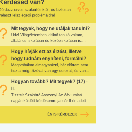
Kérdésed van?
Kérdezz orvos szakértőinktől, és biztosan
választ lelsz égető problémáidra!
Mit tegyek, hogy ne utáljak tanulni?
Üdv! Világéletemben kitűnő tanuló voltam,
általános iskolában és középiskolában is....
Hogy hívják ezt az érzést, illetve
hogy tudnám enyhíteni, formálni?
Megpróbálom elmagyarázni, bár előttem sem
tiszta még. Szóval van egy sorozat, és van...
Hogyan tovább? Mit tegyek? (17) -
II.
Tisztelt Szakértő Asszony! Az óév utolsó
napján küldött kérdésemre január 9-én adott...
ÉN IS KÉRDEZEK