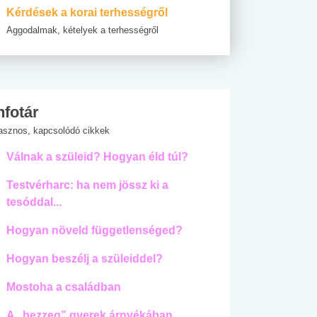
Kérdések a korai terhességről
Aggodalmak, kételyek a terhességről
nfotár
asznos, kapcsolódó cikkek
Válnak a szüleid? Hogyan éld túl?
Testvérharc: ha nem jössz ki a
tesóddal...
Hogyan növeld függetlenséged?
Hogyan beszélj a szüleiddel?
Mostoha a családban
A „bezzeg” gyerek árnyékában