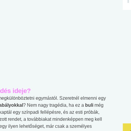
edés ideje?
 megkülönböztetni egymástól. Szeretnél elmenni egy
zabályokkal
? Nem nagy tragédia, ha ez a
buli
még
aptál egy színpadi fellépésre, és az esti próbák,
zott rendet, a továbbiakat mindenképpen meg kell
egy ilyen lehetőséget, már csak a személyes