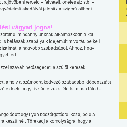
, a jövőbeni terveid – felvételi, önéletrajz stb. –
gyértelmű akadályát jelentik a szigorú otthoni
dési vágyad jogos!
 szeretne, mindannyiunknak alkalmazkodnia kell
is belássák szabályaik idejemúlt mivoltát, be kell
izalmat
, a nagyobb szabadságot. Ahhoz, hogy
igyelned:
zzel szavahihetőségedet, a szülői kérések
et,
amely a számodra kedvező szabadabb időbeosztást
üleidnek, hogy tisztán érzékeljék, te miben látod a
ngolódott egy ilyen beszélgetésre, kezdj bele a
ra készülnél. Törekedj a komolyságra, hogy a