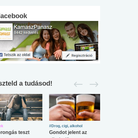
Facebook
szteld a tudásod!
ek
#Drog, cigi, alkohol
#Zöldövezet
rongás teszt
Gondot jelent az
Mekkora az ö