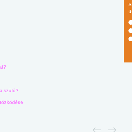
S
d
at?
 a szülő?
öltözködése