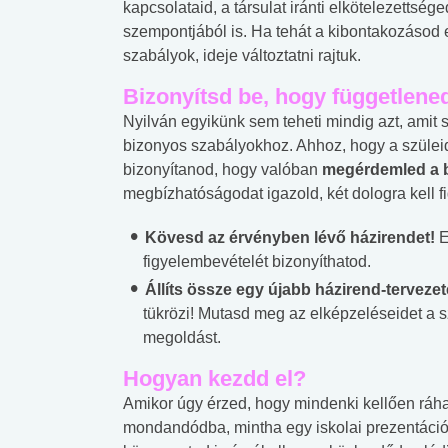
kapcsolataid, a társulat iránti elkötelezettséged
szempontjából is. Ha tehát a kibontakozásod e
szabályok, ideje változtatni rajtuk.
Bizonyítsd be, hogy függetlene
Nyilván egyikünk sem teheti mindig azt, amit
bizonyos szabályokhoz. Ahhoz, hogy a szüleid 
bizonyítanod, hogy valóban
megérdemled a b
megbízhatóságodat igazold, két dologra kell f
Kövesd az érvényben lévő házirendet!
E
figyelembevételét bizonyíthatod.
Állíts össze egy újabb házirend-tervezet
tükrözi! Mutasd meg az elképzeléseidet a sz
megoldást.
Hogyan kezdd el?
Amikor úgy érzed, hogy mindenki kellően ráha
mondandódba, mintha egy iskolai prezentáció