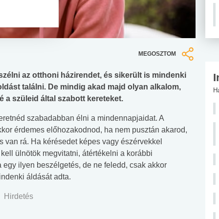
MEGOSZTOM
zélni az otthoni házirendet, és sikerült is mindenki
I
st találni. De mindig akad majd olyan alkalom,
H
 a szüleid által szabott kereteket.
zeretnéd szabadabban élni a mindennapjaidat. A
kkor érdemes előhozakodnod, ha nem pusztán akarod,
 van rá. Ha kérésedet képes vagy észérvekkel
kell ülnötök megvitatni, átértékelni a korábbi
egy ilyen beszélgetés, de ne feledd, csak akkor
indenki áldását adta.
Hirdetés