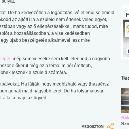
 súlyát.
at. De ha kedvezőtlen a fogadtatás, véletlenül se emeld
apkodd az ajtót! Ha a szüleid nem értenek veled egyet,
sztában vagy az ő ellenérzéseikkel, máris tudod, mire
naplót a hozzáállásodban, a viselkedésedben
ő, egy újabb beszélgetés alkalmával lesz mire
séget
, még semmi esetre sem kell letenned a nagyobb
szor előkerül még ez a téma: minél érettebb,
bbek lesznek a szüleid számára.
Te
szabályokat. Ha látják, hogy megbízható vagy (hazaérsz
bben adnak majd nagyobb teret. De ha folyamatosan
tráltatja majd az ügyed.
#Suli, munka
#Suli, munka
#Lél
Angol középfokú
Internet-függőség
Szo
MEGOSZTOM