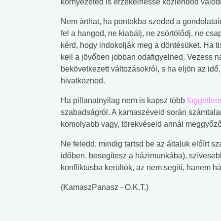
környezeted is érzékelhesse közlendőd valódi
Nem árthat, ha pontokba szeded a gondolataid
fel a hangod, ne kiabálj, ne zsörtölődj, ne cs
kérd, hogy indokolják meg a döntésüket. Ha ti
kell a jövőben jobban odafigyelned. Vezess 
bekövetkezett változásokról, s ha eljön az id
hivatkoznod.
Ha pillanatnyilag nem is kapsz több
független
szabadságról. A kamaszéveid során számtalan
komolyabb vagy, törekvéseid annál meggyőző
Ne feledd, mindig tartsd be az általuk előírt 
időben, besegítesz a házimunkába), szívese
konfliktusba kerültök, az nem segíti, hanem há
(KamaszPanasz - O.K.T.)
 alkohol
#Zöldövezet
#Betegségek
lent az
Mekkora az ökológiai
Elsősegély