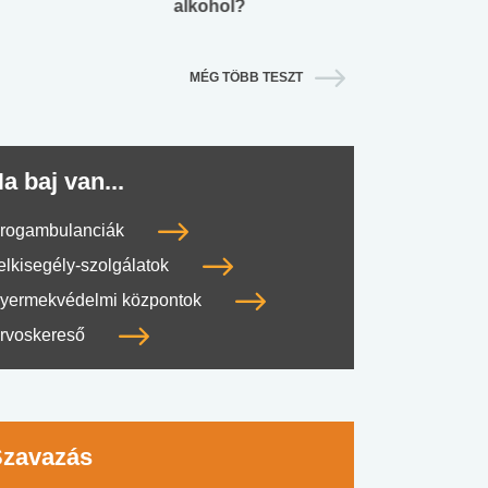
alkohol?
lábnyomod?
MÉG TÖBB TESZT
a baj van...
rogambulanciák
elkisegély-szolgálatok
yermekvédelmi központok
rvoskereső
Szavazás