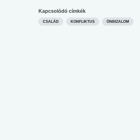
lábnyomod?
tudásteszt
Kapcsolódó címkék
CSALÁD
KONFLIKTUS
ÖNBIZALOM