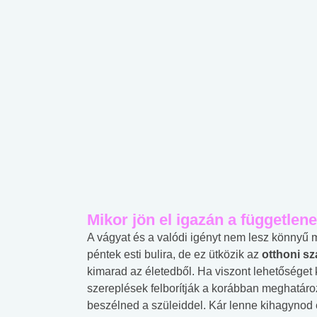
Mikor jön el igazán a független
A vágyat és a valódi igényt nem lesz könnyű
péntek esti bulira, de ez ütközik az
otthoni s
kimarad az életedből. Ha viszont lehetőséget k
szereplések felborítják a korábban meghatáro
beszélned a szüleiddel. Kár lenne kihagynod 