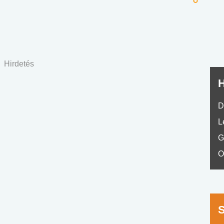
nyelvvizsga teszt -
teszt
No.42
Hirdetés
H
D
L
G
O