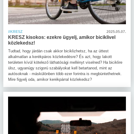
#KRESZ
2025.05.07.
KRESZ kisokos: ezekre ügyelj, amikor biciklivel
közlekedsz!
Tudtad, hogy járdán csak akkor biciklizhetsz, ha az úttest
alkalmatlan a kerékpáros közlekedésre? És azt, hogy lakott
területen kívül kötelező láthatósági mellényt viselned? Ha biciklire
ülsz, ugyanúgy szigorú szabályokat kell betartanod, mint az
autósoknak - máskülönben több ezer forintra is megbüntethetnek.
Mire figyelj oda, amikor kerékpárral közlekedsz?