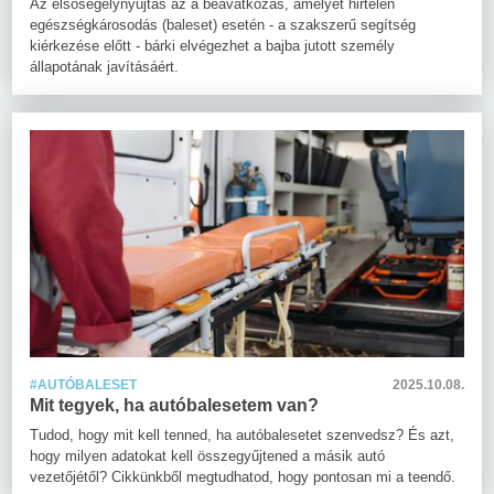
Az elsősegélynyújtás az a beavatkozás, amelyet hirtelen
egészségkárosodás (baleset) esetén - a szakszerű segítség
kiérkezése előtt - bárki elvégezhet a bajba jutott személy
állapotának javításáért.
#AUTÓBALESET
2025.10.08.
Mit tegyek, ha autóbalesetem van?
Tudod, hogy mit kell tenned, ha autóbalesetet szenvedsz? És azt,
hogy milyen adatokat kell összegyűjtened a másik autó
vezetőjétől? Cikkünkből megtudhatod, hogy pontosan mi a teendő.