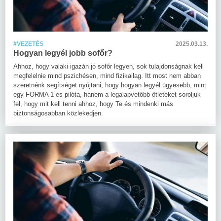
#VEZETÉS
2025.03.13.
Hogyan legyél jobb sofőr?
Ahhoz, hogy valaki igazán jó sofőr legyen, sok tulajdonságnak kell
megfelelnie mind pszichésen, mind fizikailag. Itt most nem abban
szeretnénk segítséget nyújtani, hogy hogyan legyél ügyesebb, mint
egy FORMA 1-es pilóta, hanem a legalapvetőbb ötleteket soroljuk
fel, hogy mit kell tenni ahhoz, hogy Te és mindenki más
biztonságosabban közlekedjen.