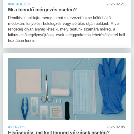
#MÉRGEZÉS
2025.02.21.
Mi a teendő mérgezés esetén?
Rendkívül sokfajta méreg juthat szervezetünkbe különböző
módokon: lenyelés, belélegzés vagy sérülés útján például. Mivel
rengeteg olyan anyag létezik, mely testünk számára méreg, a
laikus elsősegélynyújtónak csak a leggyakoribb lehetőségekkel kell
tisztában lennie.
#VÉRZÉS
2025.02.05.
Elsősegély: mit kell tenned vérzések esetén?