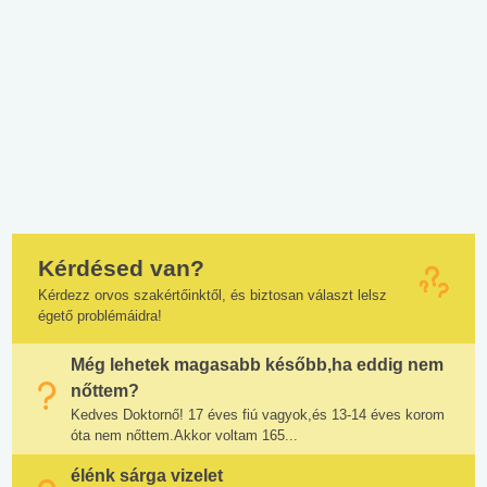
Kérdésed van?
Kérdezz orvos szakértőinktől, és biztosan választ lelsz
égető problémáidra!
Még lehetek magasabb később,ha eddig nem
nőttem?
Kedves Doktornő! 17 éves fiú vagyok,és 13-14 éves korom
óta nem nőttem.Akkor voltam 165...
élénk sárga vizelet