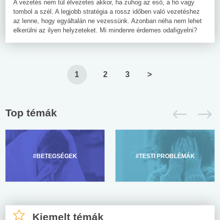
A vezetés nem túl élvezetes akkor, ha zuhog az eső, a hó vagy
tombol a szél. A legjobb stratégia a rossz időben való vezetéshez
az lenne, hogy egyáltalán ne vezessünk. Azonban néha nem lehet
elkerülni az ilyen helyzeteket. Mi mindenre érdemes odafigyelni?
1
2
3
>
Top témák
#BETEGSÉGEK
#TESTI PROBLÉMÁK
Kiemelt témák