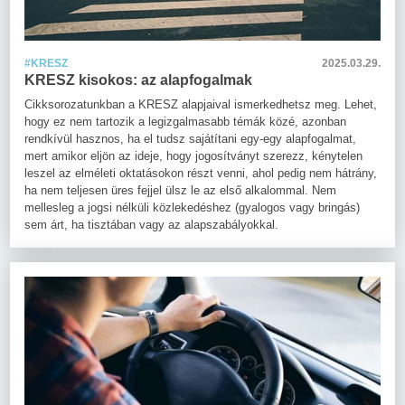
#KRESZ
2025.03.29.
KRESZ kisokos: az alapfogalmak
Cikksorozatunkban a KRESZ alapjaival ismerkedhetsz meg. Lehet,
hogy ez nem tartozik a legizgalmasabb témák közé, azonban
rendkívül hasznos, ha el tudsz sajátítani egy-egy alapfogalmat,
mert amikor eljön az ideje, hogy jogosítványt szerezz, kénytelen
leszel az elméleti oktatásokon részt venni, ahol pedig nem hátrány,
ha nem teljesen üres fejjel ülsz le az első alkalommal. Nem
mellesleg a jogsi nélküli közlekedéshez (gyalogos vagy bringás)
sem árt, ha tisztában vagy az alapszabályokkal.