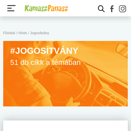
Főoldal
/
Hírek
/
Jogosítvány
#JOGOSÍTVÁNY
51 db cikk a témában