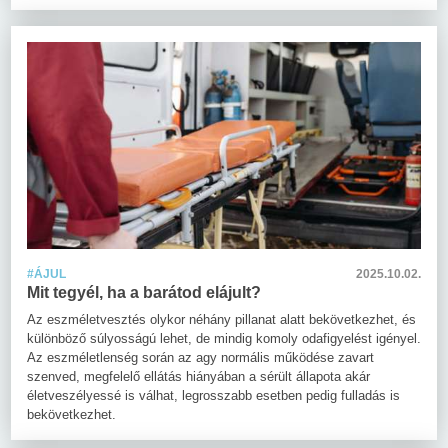
#ÁJUL
2025.10.02.
Mit tegyél, ha a barátod elájult?
Az eszméletvesztés olykor néhány pillanat alatt bekövetkezhet, és
különböző súlyosságú lehet, de mindig komoly odafigyelést igényel.
Az eszméletlenség során az agy normális működése zavart
szenved, megfelelő ellátás hiányában a sérült állapota akár
életveszélyessé is válhat, legrosszabb esetben pedig fulladás is
bekövetkezhet.