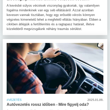
A kevésbé súlyos vérzések viszonylag gyakoriak, így valamilyen
fogalma mindenkinek van egy seb ellátásáról. Azzal azonban
kevesen vannak tisztában, hogy egy erősebb vérzés könnyen
végzetes kimenetelű lehet a megfelelő ellátás hiányában. Ebben a
cikkben átlépjük a fertőtlenítés és a ragtapasz határait, illetve
közelebbről megvizsgálunk néhány traumás sérülést.
#VEZETÉS
2025.01.09.
Autóvezetés rossz időben - Mire figyelj oda?