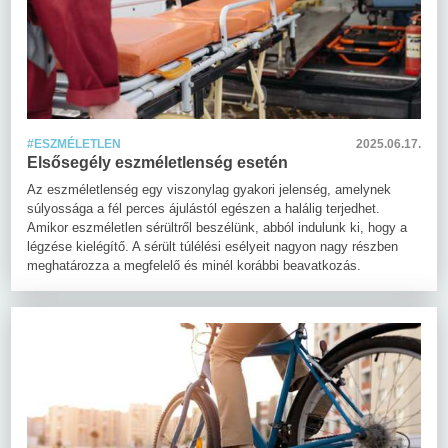
#ESZMÉLETLEN
2025.06.17.
Elsősegély eszméletlenség esetén
Az eszméletlenség egy viszonylag gyakori jelenség, amelynek
súlyossága a fél perces ájulástól egészen a halálig terjedhet.
Amikor eszméletlen sérültről beszélünk, abból indulunk ki, hogy a
légzése kielégítő. A sérült túlélési esélyeit nagyon nagy részben
meghatározza a megfelelő és minél korábbi beavatkozás.