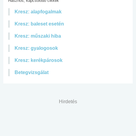
Hasznos, kapcsolódó cikkek
Kresz: alapfogalmak
Kresz: baleset esetén
Kresz: műszaki hiba
Kresz: gyalogosok
Kresz: kerékpárosok
Betegvizsgálat
Hirdetés