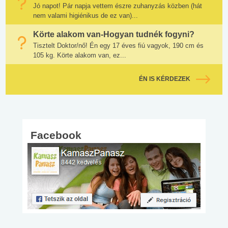
Jó napot! Pár napja vettem észre zuhanyzás közben (hát
nem valami higiénikus de ez van)...
Körte alakom van-Hogyan tudnék fogyni?
Tisztelt Doktor/nő! Én egy 17 éves fiú vagyok, 190 cm és
105 kg. Körte alakom van, ez...
ÉN IS KÉRDEZEK
Facebook