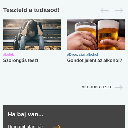
Teszteld a tudásod!
#Lélek
#Drog, cigi, alkohol
Szorongás teszt
Gondot jelent az alkohol?
MÉG TÖBB TESZT
Ha baj van...
Drogambulanciák