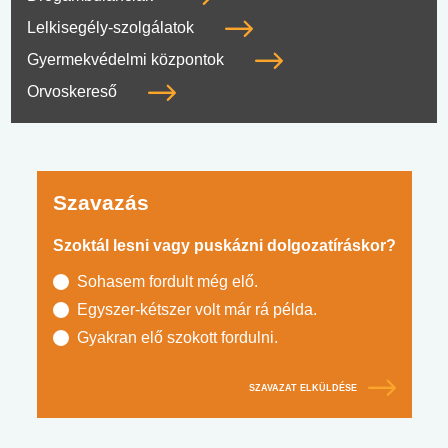
Lelkisegély-szolgálatok
Gyermekvédelmi központok
Orvoskereső
Szavazás
Szoktál lesni vagy puskázni dolgozatíráskor?
Sohasem fordult még elő.
Egyszer-kétszer volt már rá példa.
Gyakran elő szokott fordulni.
SZAVAZAT ELKÜLDÉSE