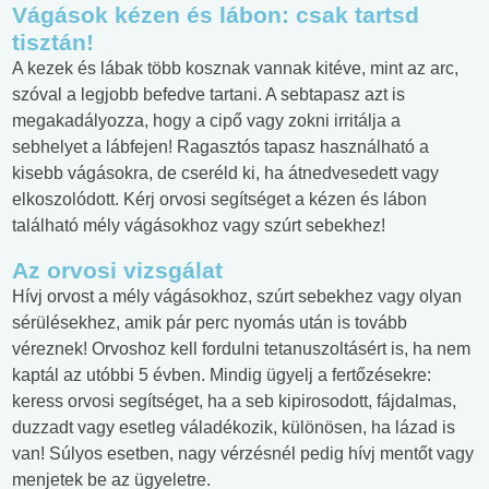
Vágások kézen és lábon: csak tartsd
tisztán!
A kezek és lábak több kosznak vannak kitéve, mint az arc,
szóval a legjobb befedve tartani. A sebtapasz azt is
megakadályozza, hogy a cipő vagy zokni irritálja a
sebhelyet a lábfejen! Ragasztós tapasz használható a
kisebb vágásokra, de cseréld ki, ha átnedvesedett vagy
elkoszolódott. Kérj orvosi segítséget a kézen és lábon
található mély vágásokhoz vagy szúrt sebekhez!
Az orvosi vizsgálat
Hívj orvost a mély vágásokhoz, szúrt sebekhez vagy olyan
sérülésekhez, amik pár perc nyomás után is tovább
véreznek! Orvoshoz kell fordulni tetanuszoltásért is, ha nem
kaptál az utóbbi 5 évben. Mindig ügyelj a fertőzésekre:
keress orvosi segítséget, ha a seb kipirosodott, fájdalmas,
duzzadt vagy esetleg váladékozik, különösen, ha lázad is
van! Súlyos esetben, nagy vérzésnél pedig hívj mentőt vagy
menjetek be az ügyeletre.