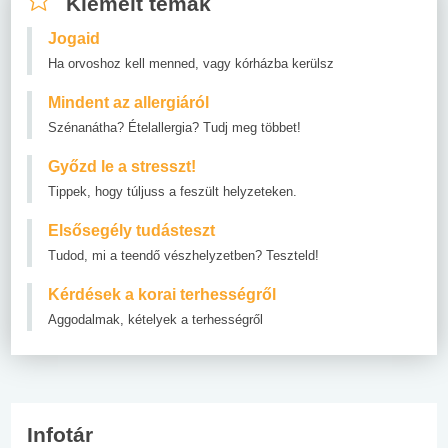
Kiemelt témák
Jogaid
Ha orvoshoz kell menned, vagy kórházba kerülsz
Mindent az allergiáról
Szénanátha? Ételallergia? Tudj meg többet!
Győzd le a stresszt!
Tippek, hogy túljuss a feszült helyzeteken.
Elsősegély tudásteszt
Tudod, mi a teendő vészhelyzetben? Teszteld!
Kérdések a korai terhességről
Aggodalmak, kételyek a terhességről
Infotár