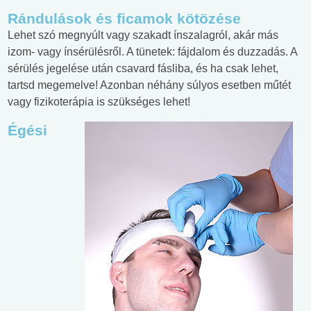
Rándulások és ficamok kötözése
Lehet szó megnyúlt vagy szakadt ínszalagról, akár más
izom- vagy ínsérülésről. A tünetek: fájdalom és duzzadás. A
sérülés jegelése után csavard fásliba, és ha csak lehet,
tartsd megemelve! Azonban néhány súlyos esetben műtét
vagy fizikoterápia is szükséges lehet!
Égési