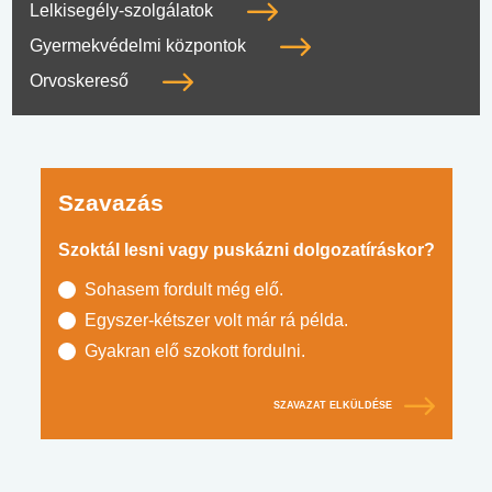
Lelkisegély-szolgálatok
Gyermekvédelmi központok
Orvoskereső
Szavazás
Szoktál lesni vagy puskázni dolgozatíráskor?
Sohasem fordult még elő.
Egyszer-kétszer volt már rá példa.
Gyakran elő szokott fordulni.
SZAVAZAT ELKÜLDÉSE