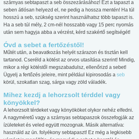
szárnyas sebtapaszt a seb összezárásához! Ezt a tapaszt a
seben átlósan helyezd el, ne pedig a hossza mentén! Ha túl
hosszú a seb, szükség szerint használhatsz több tapaszt is.
Ha a seb túl mély, 2 cm-nél hosszabb vagy 15 perc nyomás
után sem hagyja abba a vérzést, kérd szakértő segítségét!
Óvd a sebet a fertőzéstől!
Műtét után, a beavatkozás helyét szárazon és tisztán kell
tartanod. Cseréld a kötést az orvos utasítása szerint! Mindig,
mikor a régi kötéstől megszabadulsz, ellenőrizd a sebet!
Ügyelj a fertőzés jeleire, mint például kipirosodás a
seb
körül, szokatlan szag, sárga vagy zöld váladék.
Mihez kezdj a lehorzsolt térddel vagy
könyökkel?
A lehorzsolt térdeket vagy könyököket olykor nehéz elfedni.
A nagyméretű vagy a szárnyas sebtapaszok összefogják az
ízületeket és veled együtt mozognak. Másik alternatíva:
használd az ún. folyékony sebtapaszt! Ez még a legkisebb