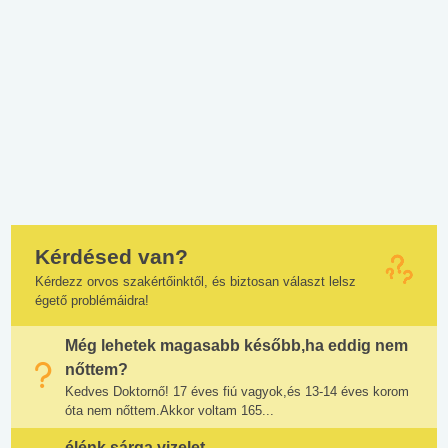
Kérdésed van?
Kérdezz orvos szakértőinktől, és biztosan választ lelsz
égető problémáidra!
Még lehetek magasabb később,ha eddig nem
nőttem?
Kedves Doktornő! 17 éves fiú vagyok,és 13-14 éves korom
óta nem nőttem.Akkor voltam 165...
élénk sárga vizelet