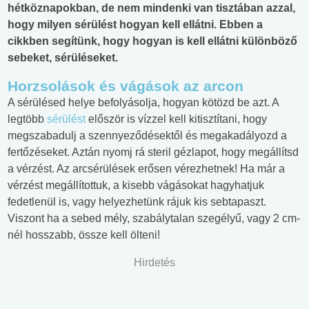
hétköznapokban, de nem mindenki van tisztában azzal,
hogy milyen sérülést hogyan kell ellátni. Ebben a
cikkben segítünk, hogy hogyan is kell ellátni különböző
sebeket, sérüléseket.
Horzsolások és vágások az arcon
A sérülésed helye befolyásolja, hogyan kötözd be azt. A
legtöbb
sérülést
először is vízzel kell kitisztítani, hogy
megszabadulj a szennyeződésektől és megakadályozd a
fertőzéseket. Aztán nyomj rá steril gézlapot, hogy megállítsd
a vérzést. Az arcsérülések erősen vérezhetnek! Ha már a
vérzést megállítottuk, a kisebb vágásokat hagyhatjuk
fedetlenül is, vagy helyezhetünk rájuk kis sebtapaszt.
Viszont ha a sebed mély, szabálytalan szegélyű, vagy 2 cm-
nél hosszabb, össze kell ölteni!
Hirdetés