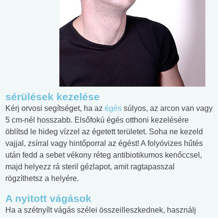
sérülések kezelése
Kérj orvosi segítséget, ha az
égés
súlyos, az arcon van vagy
5 cm-nél hosszabb. Elsőfokú égés otthoni kezelésére
öblítsd le hideg vízzel az égetett területet. Soha ne kezeld
vajjal, zsírral vagy hintőporral az égést! A folyóvizes hűtés
után fedd a sebet vékony réteg antibiotikumos kenőccsel,
majd helyezz rá steril gézlapot, amit ragtapasszal
rögzíthetsz a helyére.
A nyitott vágások
Ha a szétnyílt vágás szélei összeilleszkednek, használj