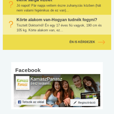
Jó napot! Pár napja vettem észre zuhanyzás közben (hát
nem valami higiénikus de ez van)...
Körte alakom van-Hogyan tudnék fogyni?
Tisztelt Doktor/nő! Én egy 17 éves fiú vagyok, 190 cm és
105 kg. Körte alakom van, ez...
ÉN IS KÉRDEZEK
Facebook