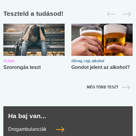
Teszteld a tudásod!
#Lélek
#Drog, cigi, alkohol
Szorongás teszt
Gondot jelent az alkohol?
MÉG TÖBB TESZT
Ha baj van...
Drogambulanciák