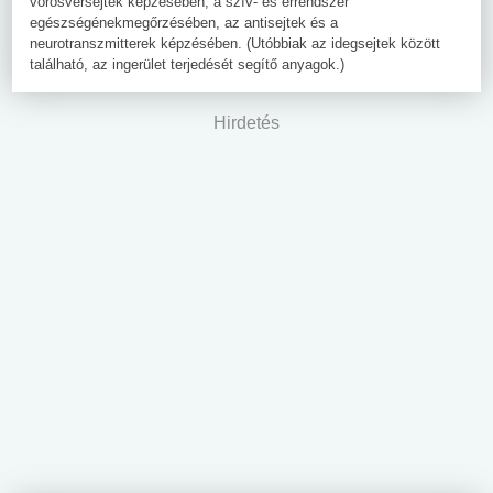
vörösvérsejtek képzésében, a szív- és érrendszer
egészségénekmegőrzésében, az antisejtek és a
neurotranszmitterek képzésében. (Utóbbiak az idegsejtek között
található, az ingerület terjedését segítő anyagok.)
Hirdetés