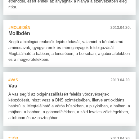
étrenddel, ezért ennek az anyagnak a hiánya a szervezetben elég
ritka.
#MOLBIDÉN
2013.04.20.
Molibdén
Segíti a biológiai reakciók lejátszódását, valamint a kéntartalmú
aminosavak, gyógyszerek és méreganyagok feldolgozását.
Megtalálható a babban, a lencsében, a borsóban, a gabonafélékben
és a mogyorófélékben.
#VAS
2013.04.20.
Vas
A vas segíti az oxigénszállításért felelős vörösvérsejtek
képződését, részt vesz a DNS szintézisében, illetve antioxidáns
hatású is. Megtalálható a vörös húsokban, a pulykában, a halban, a
májban, a babban, a gabonafélékben, a zöld leveles zöldségekben,
a tofuban és az osztrigában.
#JÓD
2013.04.20.