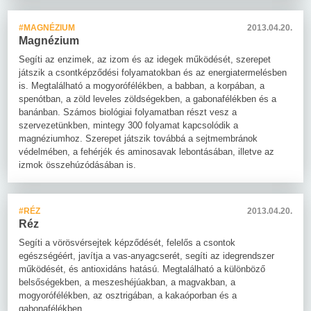
#MAGNÉZIUM
2013.04.20.
Magnézium
Segíti az enzimek, az izom és az idegek működését, szerepet
játszik a csontképződési folyamatokban és az energiatermelésben
is. Megtalálható a mogyorófélékben, a babban, a korpában, a
spenótban, a zöld leveles zöldségekben, a gabonafélékben és a
banánban. Számos biológiai folyamatban részt vesz a
szervezetünkben, mintegy 300 folyamat kapcsolódik a
magnéziumhoz. Szerepet játszik továbbá a sejtmembránok
védelmében, a fehérjék és aminosavak lebontásában, illetve az
izmok összehúzódásában is.
#RÉZ
2013.04.20.
Réz
Segíti a vörösvérsejtek képződését, felelős a csontok
egészségéért, javítja a vas-anyagcserét, segíti az idegrendszer
működését, és antioxidáns hatású. Megtalálható a különböző
belsőségekben, a meszeshéjúakban, a magvakban, a
mogyorófélékben, az osztrigában, a kakaóporban és a
gabonafélékben.