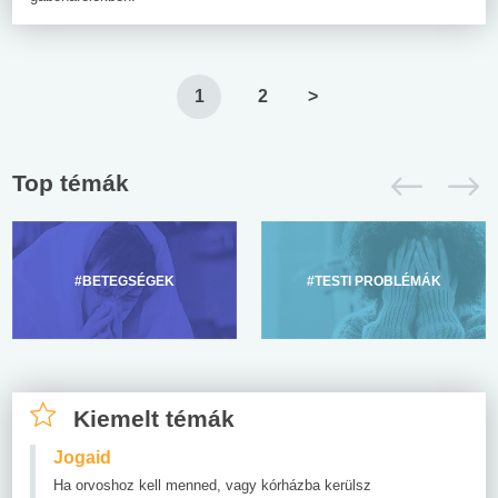
1
2
>
Top témák
#BETEGSÉGEK
#TESTI PROBLÉMÁK
Kiemelt témák
Jogaid
Ha orvoshoz kell menned, vagy kórházba kerülsz