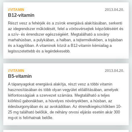
#VITAMIN
2013.04.20.
B12-vitamin
Részt vesz a fehérjék és a zsírok energiává alakításában, serkenti
az idegrendszer működését, felel a vörösvérsejtek képződéséért és
a szív- és érrendszer egészségéért. Megtalálható a sovány
marhahúsban, a pulykában, a halban, a tejtermékekben, a tojásban
és a kagylóban. A vitaminok közül a B12-vitamin kémiailag a
legösszetettebb és a legérdekesebb.
#VITAMIN
2013.04.20.
B5-vitamin
A tápanyagokat energiává alakítja, részt vesz a többi vitamin
hasznosításában és több olyan vegyület előállításában, amelyek
létfontosságúak a szervezet számára. Megtalálható a teljes
kiőrlésű gabonákban, a hüvelyes növényekben, a húsban, az
édesburgonyában és az avokádóban. Az étrendkiegészítőkben 10-
25 mg található belőlük, de néhány orvosi eljárás esetén akár 300
mg-ot is felírhatnak belőle.