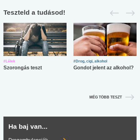
Teszteld a tudásod!
#Lélek
#Drog, cigi, alkohol
Szorongás teszt
Gondot jelent az alkohol?
MÉG TÖBB TESZT
Ha baj van...