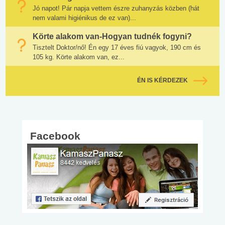
Jó napot! Pár napja vettem észre zuhanyzás közben (hát
nem valami higiénikus de ez van)...
Körte alakom van-Hogyan tudnék fogyni?
Tisztelt Doktor/nő! Én egy 17 éves fiú vagyok, 190 cm és
105 kg. Körte alakom van, ez...
ÉN IS KÉRDEZEK
Facebook