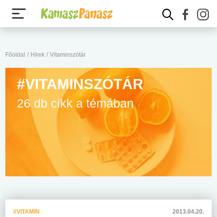
Főoldal
/
Hírek
/
Vitaminszótár
#VITAMINSZÓTÁR
26 db cikk a témában
#VITAMIN
2013.04.20.