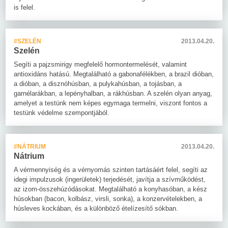
is felel.
#SZELÉN
2013.04.20.
Szelén
Segíti a pajzsmirigy megfelelő hormontermelését, valamint
antioxidáns hatású. Megtalálható a gabonafélékben, a brazil dióban,
a dióban, a disznóhúsban, a pulykahúsban, a tojásban, a
garnélarákban, a lepényhalban, a rákhúsban. A szelén olyan anyag,
amelyet a testünk nem képes egymaga termelni, viszont fontos a
testünk védelme szempontjából.
#NÁTRIUM
2013.04.20.
Nátrium
A vérmennyiség és a vérnyomás szinten tartásáért felel, segíti az
idegi impulzusok (ingerületek) terjedését, javítja a szívműködést,
az izom-összehúzódásokat. Megtalálható a konyhasóban, a kész
húsokban (bacon, kolbász, virsli, sonka), a konzervételekben, a
húsleves kockában, és a különböző ételízesítő sókban.