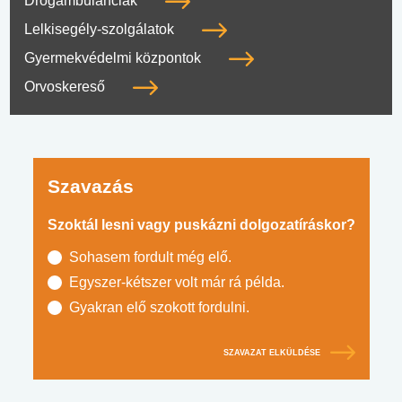
Drogambulanciák
Lelkisegély-szolgálatok
Gyermekvédelmi központok
Orvoskereső
Szavazás
Szoktál lesni vagy puskázni dolgozatíráskor?
Sohasem fordult még elő.
Egyszer-kétszer volt már rá példa.
Gyakran elő szokott fordulni.
SZAVAZAT ELKÜLDÉSE