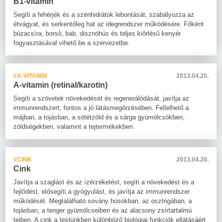
B1-vitamin
Segíti a fehérjék és a szénhidrátok lebontását, szabályozza az
étvágyat, és serkentőleg hat az idegrendszer működésére. Főként
búzacsíra, borsó, bab, disznóhús és teljes kiőrlésű kenyér
fogyasztásával vihető be a szervezetbe.
#A-VITAMIN
2013.04.20.
A-vitamin (retinal/karotin)
Segíti a szövetek növekedését és regenerálódását, javítja az
immunrendszert, fontos a jó látásmegőrzésében. Fellelhető a
májban, a tojásban, a sötétzöld és a sárga gyümölcsökben,
zöldségekben, valamint a tejtermékekben.
#CINK
2013.04.20.
Cink
Javítja a szaglást és az ízérzékelést, segíti a növekedést és a
fejlődést, elősegíti a gyógyulást, és javítja az immunrendszer
működését. Megtalálható sovány húsokban, az osztrigában, a
tojásban, a tenger gyümölcseiben és az alacsony zsírtartalmú
tejben. A cink a testünkben különböző biológiai funkciók ellátásáért