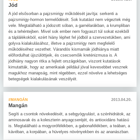
Jód
A jód elsősorban a pajzsmirigy működését javítja: serkenti a
pajzsmirigy-hormon termelődését. Sok kutatást nem végeztek még
vele. Megtalálható a jódozott sóban, a garnélarákban, a krumpliban
és a tehéntejben. Mivel sok ember nem fogyaszt túl sokat ezekből
a táplálékokból, ezért hiány léphet fel jódból a szervezetükben, ami
golyva kialakulásához, illetve a pajzsmirigy nem megfelelő
működéséhez vezethet. Várandós kismamák jódhiánya miatt
előfordulhat újszülöttjeik, és csecsemőik kreténizmusa is. A
jódhiány nagyon ritka a fejlett országokban, viszont kutatások
kimutatták, hogy az amerikaiak például jóval kevesebbet vesznek
magukhoz manapság, mint régebben, ezzel növelve a lehetséges
betegségek kialakulásának veszélyét.
#MANGÁN
2013.04.20.
Mangán
Segíti a csontok növekedését, a sebgyógyulást, a szénhidrátok, az
aminosavak és a koleszterin anyagcseréjét, és antioxidáns hatású
is. Megtalálható a mogyorófélékben, a gabonafélékben, a teában, a
kávéban, a korpában, a hüvelyes növényekben és az ananászban.