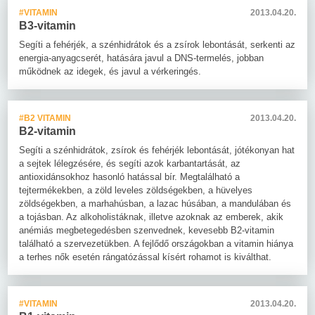
#VITAMIN
2013.04.20.
B3-vitamin
Segíti a fehérjék, a szénhidrátok és a zsírok lebontását, serkenti az
energia-anyagcserét, hatására javul a DNS-termelés, jobban
működnek az idegek, és javul a vérkeringés.
#B2 VITAMIN
2013.04.20.
B2-vitamin
Segíti a szénhidrátok, zsírok és fehérjék lebontását, jótékonyan hat
a sejtek lélegzésére, és segíti azok karbantartását, az
antioxidánsokhoz hasonló hatással bír. Megtalálható a
tejtermékekben, a zöld leveles zöldségekben, a hüvelyes
zöldségekben, a marhahúsban, a lazac húsában, a mandulában és
a tojásban. Az alkoholistáknak, illetve azoknak az emberek, akik
anémiás megbetegedésben szenvednek, kevesebb B2-vitamin
található a szervezetükben. A fejlődő országokban a vitamin hiánya
a terhes nők esetén rángatózással kísért rohamot is kiválthat.
#VITAMIN
2013.04.20.