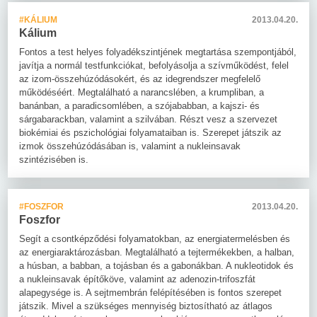
#KÁLIUM
2013.04.20.
Kálium
Fontos a test helyes folyadékszintjének megtartása szempontjából,
javítja a normál testfunkciókat, befolyásolja a szívműködést, felel
az izom-összehúzódásokért, és az idegrendszer megfelelő
működéséért. Megtalálható a narancslében, a krumpliban, a
banánban, a paradicsomlében, a szójababban, a kajszi- és
sárgabarackban, valamint a szilvában. Részt vesz a szervezet
biokémiai és pszichológiai folyamataiban is. Szerepet játszik az
izmok összehúzódásában is, valamint a nukleinsavak
szintézisében is.
#FOSZFOR
2013.04.20.
Foszfor
Segít a csontképződési folyamatokban, az energiatermelésben és
az energiaraktározásban. Megtalálható a tejtermékekben, a halban,
a húsban, a babban, a tojásban és a gabonákban. A nukleotidok és
a nukleinsavak építőköve, valamint az adenozin-trifoszfát
alapegysége is. A sejtmembrán felépítésében is fontos szerepet
játszik. Mivel a szükséges mennyiség biztosítható az átlagos