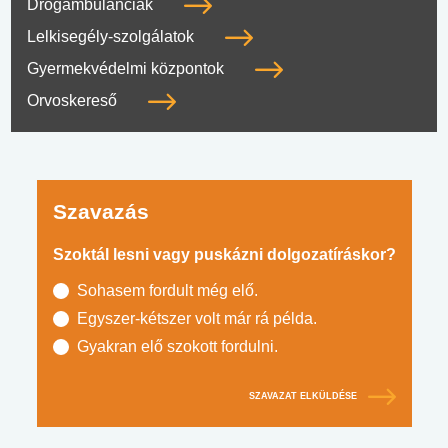
Drogambulanciák
Lelkisegély-szolgálatok
Gyermekvédelmi központok
Orvoskereső
Szavazás
Szoktál lesni vagy puskázni dolgozatíráskor?
Sohasem fordult még elő.
Egyszer-kétszer volt már rá példa.
Gyakran elő szokott fordulni.
SZAVAZAT ELKÜLDÉSE