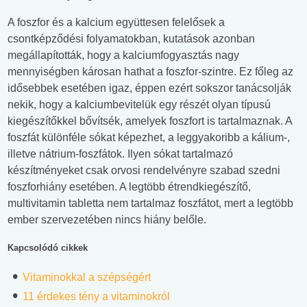
A foszfor és a kalcium együttesen felelősek a
csontképződési folyamatokban, kutatások azonban
megállapították, hogy a kalciumfogyasztás nagy
mennyiségben károsan hathat a foszfor-szintre. Ez főleg az
idősebbek esetében igaz, éppen ezért sokszor tanácsolják
nekik, hogy a kalciumbevitelük egy részét olyan típusú
kiegészítőkkel bővítsék, amelyek foszfort is tartalmaznak. A
foszfát különféle sókat képezhet, a leggyakoribb a kálium-,
illetve nátrium-foszfátok. Ilyen sókat tartalmazó
készítményeket csak orvosi rendelvényre szabad szedni
foszforhiány esetében. A legtöbb étrendkiegészítő,
multivitamin tabletta nem tartalmaz foszfátot, mert a legtöbb
ember szervezetében nincs hiány belőle.
Kapcsolódó cikkek
Vitaminokkal a szépségért
11 érdekes tény a vitaminokról