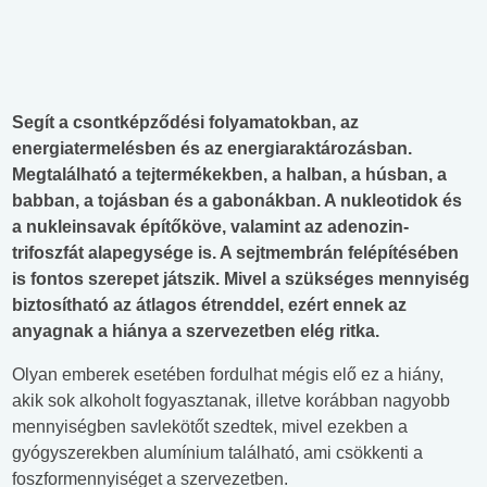
Segít a csontképződési folyamatokban, az
energiatermelésben és az energiaraktározásban.
Megtalálható a tejtermékekben, a halban, a húsban, a
babban, a tojásban és a gabonákban. A nukleotidok és
a nukleinsavak építőköve, valamint az adenozin-
trifoszfát alapegysége is. A sejtmembrán felépítésében
is fontos szerepet játszik. Mivel a szükséges mennyiség
biztosítható az átlagos étrenddel, ezért ennek az
anyagnak a hiánya a szervezetben elég ritka.
Olyan emberek esetében fordulhat mégis elő ez a hiány,
akik sok alkoholt fogyasztanak, illetve korábban nagyobb
mennyiségben savlekötőt szedtek, mivel ezekben a
gyógyszerekben alumínium található, ami csökkenti a
foszformennyiséget a szervezetben.