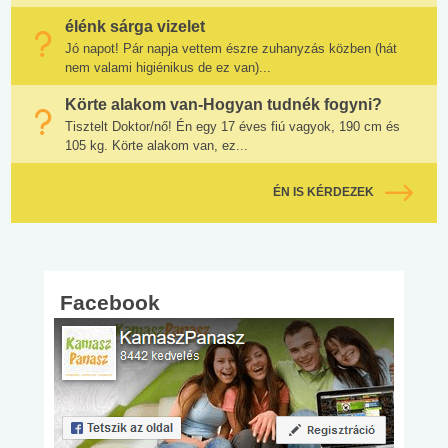
élénk sárga vizelet
Jó napot! Pár napja vettem észre zuhanyzás közben (hát
nem valami higiénikus de ez van)...
Körte alakom van-Hogyan tudnék fogyni?
Tisztelt Doktor/nő! Én egy 17 éves fiú vagyok, 190 cm és
105 kg. Körte alakom van, ez...
ÉN IS KÉRDEZEK
Facebook