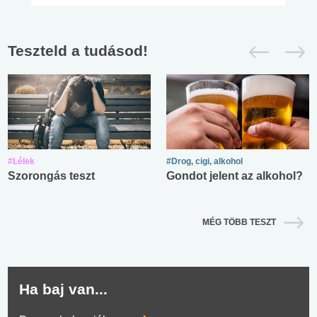
Teszteld a tudásod!
#Lélek
#Drog, cigi, alkohol
Szorongás teszt
Gondot jelent az alkohol?
MÉG TÖBB TESZT
Ha baj van...