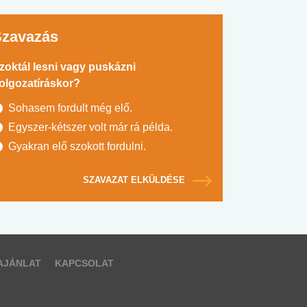
Szavazás
zoktál lesni vagy puskázni
olgozatíráskor?
Sohasem fordult még elő.
Egyszer-kétszer volt már rá példa.
Gyakran elő szokott fordulni.
SZAVAZAT ELKÜLDÉSE
AJÁNLAT
KAPCSOLAT