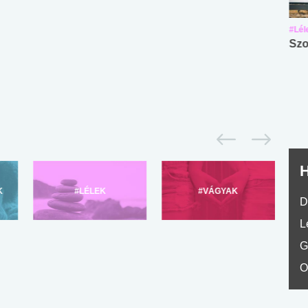
#Suli, munka
#Suli, munka
#Lél
Angol középfokú
Internet-függőség
Szo
nyelvvizsga teszt -
teszt
No.42
H
K
#LÉLEK
#VÁGYAK
D
L
G
O