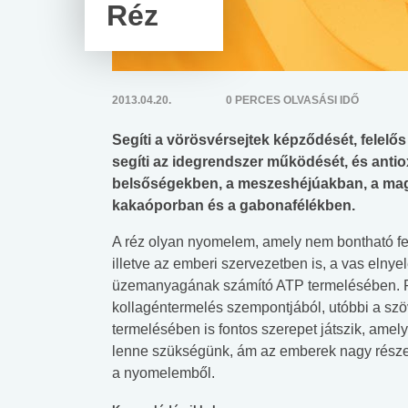
Réz
2013.04.20.
0 PERCES OLVASÁSI IDŐ
Segíti a vörösvérsejtek képződését, felelős
segíti az idegrendszer működését, és anti
belsőségekben, a meszeshéjúakban, a mag
kakaóporban és a gabonafélékben.
A réz olyan nyomelem, amely nem bontható fel
illetve az emberi szervezetben is, a vas elny
üzemanyagának számító ATP termelésében. F
kollagéntermelés szempontjából, utóbbi a sz
termelésében is fontos szerepet játszik, amely
lenne szükségünk, ám az emberek nagy része
a nyomelemből.