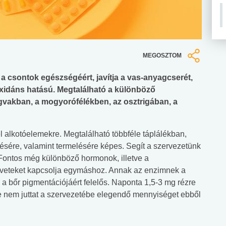
MEGOSZTOM
 a csontok egészségéért, javítja a vas-anyagcserét,
oxidáns hatású. Megtalálható a különböző
vakban, a mogyorófélékben, az osztrigában, a
 alkotóelemekre. Megtalálható többféle táplálékban,
elésére, valamint termelésére képes. Segít a szervezetünk
ontos még különböző hormonok, illetve a
öveteket kapcsolja egymáshoz. Annak az enzimnek a
 a bőr pigmentációjáért felelős. Naponta 1,5-3 mg rézre
 nem juttat a szervezetébe elegendő mennyiséget ebből