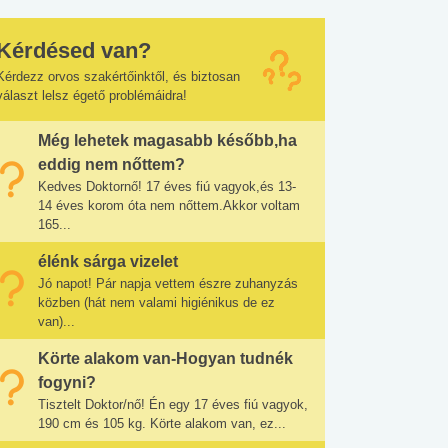
Kérdésed van?
Kérdezz orvos szakértőinktől, és biztosan
választ lelsz égető problémáidra!
Még lehetek magasabb később,ha
eddig nem nőttem?
Kedves Doktornő! 17 éves fiú vagyok,és 13-
14 éves korom óta nem nőttem.Akkor voltam
165...
élénk sárga vizelet
Jó napot! Pár napja vettem észre zuhanyzás
közben (hát nem valami higiénikus de ez
van)...
Körte alakom van-Hogyan tudnék
fogyni?
Tisztelt Doktor/nő! Én egy 17 éves fiú vagyok,
190 cm és 105 kg. Körte alakom van, ez...