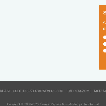
S
d
ÁLÁSI FELTÉTELEK ÉS ADATVÉDELEM
IMPRESSZUM
MÉDIA
Copyright © 2008-2026 KamaszPanasz.hu - Minden jog fenntartva!