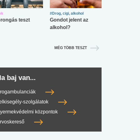
ek
#Drog, cigi, alkohol
#Zöldövezet
rongás teszt
Gondot jelent az
Mekkora az ö
alkohol?
lábnyomod?
MÉG TÖBB TESZT
a baj van...
#SULI, MUNKA
#DROG, CIGI, ALKOHOL
#TÁPLÁLK
rogambulanciák
elkisegély-szolgálatok
yermekvédelmi központok
rvoskereső