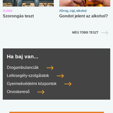
#Lélek
#Drog, cigi, alkohol
Szorongás teszt
Gondot jelent az alkohol?
MÉG TÖBB TESZT
Ha baj van...
Drogambulanciák
Lelkisegély-szolgálatok
Gyermekvédelmi központok
Orvoskereső