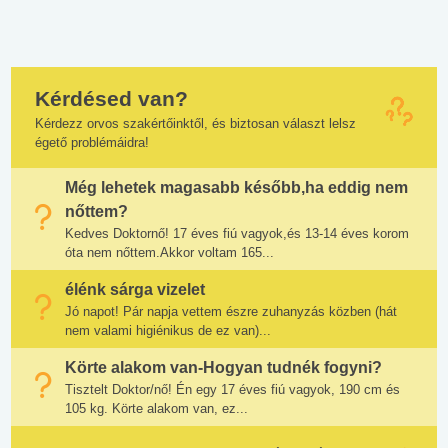
Kérdésed van?
Kérdezz orvos szakértőinktől, és biztosan választ lelsz
égető problémáidra!
Még lehetek magasabb később,ha eddig nem
nőttem?
Kedves Doktornő! 17 éves fiú vagyok,és 13-14 éves korom
óta nem nőttem.Akkor voltam 165...
élénk sárga vizelet
Jó napot! Pár napja vettem észre zuhanyzás közben (hát
nem valami higiénikus de ez van)...
Körte alakom van-Hogyan tudnék fogyni?
Tisztelt Doktor/nő! Én egy 17 éves fiú vagyok, 190 cm és
105 kg. Körte alakom van, ez...