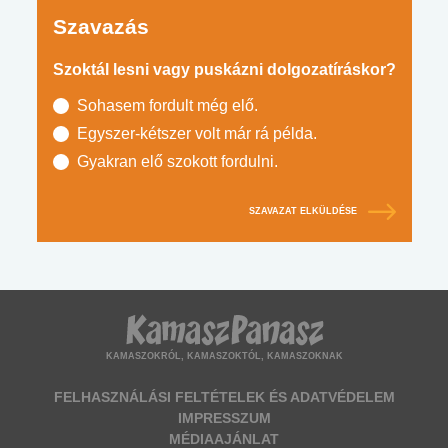
Szavazás
Szoktál lesni vagy puskázni dolgozatíráskor?
Sohasem fordult még elő.
Egyszer-kétszer volt már rá példa.
Gyakran elő szokott fordulni.
SZAVAZAT ELKÜLDÉSE
KAMASZOKRÓL, KAMASZOKTÓL, KAMASZOKNAK
FELHASZNÁLÁSI FELTÉTELEK ÉS ADATVÉDELEM
IMPRESSZUM
MÉDIAAJÁNLAT