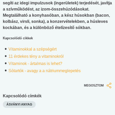
segíti az idegi impulzusok (ingerületek) terjedését, javítja
a szívműködést, az izom-összehúzódásokat.
Megtalálható a konyhasóban, a kész húsokban (bacon,
kolbász, virsli, sonka), a konzervételekben, a húsleves
kockában, és a különböző ételízesítő sókban.
Kapcsolódó cikkek
Vitaminokkal a szépségért
11 érdekes tény a vitaminokról
Vitaminok - ártalmas is lehet?
Sótartók - avagy a a nátriummeglepetés
MEGOSZTOM
Kapcsolódó címkék
ÁSVÁNYI ANYAG