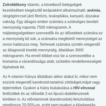
Zsíroldékony
vitamin, a következő betegségek
kezelésében kiegészítő terápiaként alkalmazható:
anémia
,
rángógörccsel járó fibrózis, leukoplákia, kanyaró, éjszakai
vakság. Egy átlagos ember számára a szükséges beviteli
mennyiség naponta 7500 mikrogramm. A
májbetegségekben szenvedők és az idősebbek számára ez
a mennyiség túl sok, a számukra megfelelő mennyiséget az
orvos határozza meg. Terhesek számára szintén elegendő
az átlagosnál kisebb mennyiség, általában 3000
mikrogramm. Ha ennél többet visz be a szervezetébe a
kismama a várandóssága alatt, születési rendellenességek
léphetnek fel.
Az A-vitamin hiánya általában akkor alakul ki, mikor nem
eszünk elegendő karotinoid-tartalmú zöldséget,májat vagy
tejterméket. Gyakori a hiány kialakulása a
HIV-vírussal
fertőzöttek és az idősebb 2-es típusú diabéteszesek
körében is. Az elővitaminok (karotinoidok) felszívódása
mindössze 20-50%-os, ezért nem gyakori a túladagolás.