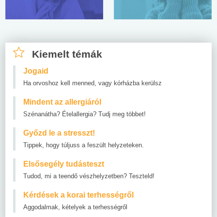
Kiemelt témák
Jogaid
Ha orvoshoz kell menned, vagy kórházba kerülsz
Mindent az allergiáról
Szénanátha? Ételallergia? Tudj meg többet!
Győzd le a stresszt!
Tippek, hogy túljuss a feszült helyzeteken.
Elsősegély tudásteszt
Tudod, mi a teendő vészhelyzetben? Teszteld!
Kérdések a korai terhességről
Aggodalmak, kételyek a terhességről