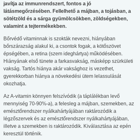
javítja az immunrendszert, fontos a jó
látásmegőrzésében. Fellelhető a májban, a tojásban, a
sötétzöld és a sárga gyümölcsökben, zöldségekben,
valamint a tejtermékekben.
Bőrvédő vitaminnak is szokták nevezni, hiányában
bőrszárazság alakul ki, a csontok fogak, a kötőszövet
épségében, a retina (szem ideghártya) működésében.
Hiányának első tünete a farkasvakság, másképp szürkületi
vakság. Tartós hiánya akár vaksághoz is vezethet,
gyerekkorban hiánya a növekedési ütem lelassulását
okozhatja.
Az A-vitamin könnyen felszívódik (a táplálékban levő
mennyiség 70-90%-a), a felesleg a májban, szemekben, az
emésztőrendszer nyálkahártyájában raktározódik a
légzőszervek és az emésztőrendszer nyálkahártyájában,
illetve a szemekben is raktározódik. Kiválasztása az epén
keresztül történik.