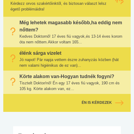
Kérdezz orvos szakértőinktől, és biztosan választ lelsz
égető problémáidra!
Még lehetek magasabb később,ha eddig nem
nőttem?
Kedves Doktornő! 17 éves fiú vagyok,és 13-14 éves korom
óta nem nőttem.Akkor voltam 165...
élénk sárga vizelet
Jó napot! Pár napja vettem észre zuhanyzás közben (hát
nem valami higiénikus de ez van)...
Körte alakom van-Hogyan tudnék fogyni?
Tisztelt Doktor/nő! Én egy 17 éves fiú vagyok, 190 cm és
105 kg. Körte alakom van, ez...
ÉN IS KÉRDEZEK