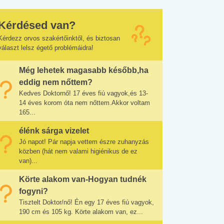
Kérdésed van?
Kérdezz orvos szakértőinktől, és biztosan
választ lelsz égető problémáidra!
Még lehetek magasabb később,ha
eddig nem nőttem?
Kedves Doktornő! 17 éves fiú vagyok,és 13-
14 éves korom óta nem nőttem.Akkor voltam
165...
élénk sárga vizelet
Jó napot! Pár napja vettem észre zuhanyzás
közben (hát nem valami higiénikus de ez
van)...
Körte alakom van-Hogyan tudnék
fogyni?
Tisztelt Doktor/nő! Én egy 17 éves fiú vagyok,
190 cm és 105 kg. Körte alakom van, ez...