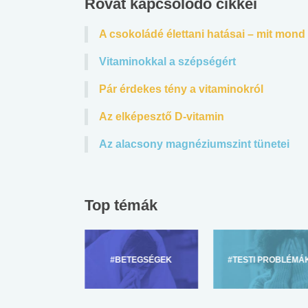
Rovat kapcsolódó cikkei
 alkohol
#Zöldövezet
#Betegségek
A csokoládé élettani hatásai – mit mon
lent az
Mekkora az ökológiai
Elsősegély
lábnyomod?
tudásteszt
Vitaminokkal a szépségért
Pár érdekes tény a vitaminokról
Az elképesztő D-vitamin
Az alacsony magnéziumszint tünetei
Top témák
ZÜLŐKNEK
#BETEGSÉGEK
#TESTI PROBLÉMÁ