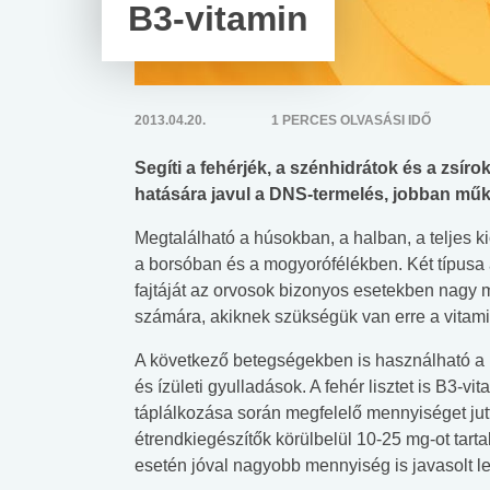
B3-vitamin
2013.04.20.
1 PERCES OLVASÁSI IDŐ
Segíti a fehérjék, a szénhidrátok és a zsíro
hatására javul a DNS-termelés, jobban műk
Megtalálható a húsokban, a halban, a teljes
a borsóban és a mogyorófélékben. Két típusa
fajtáját az orvosok bizonyos esetekben nagy 
számára, akiknek szükségük van erre a vitamin
A következő betegségekben is használható a 
és ízületi gyulladások. A fehér lisztet is B3-v
táplálkozása során megfelelő mennyiséget jutt
étrendkiegészítők körülbelül 10-25 mg-ot tar
esetén jóval nagyobb mennyiség is javasolt le