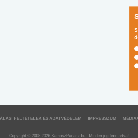
S
d
ÁLÁSI FELTÉTELEK ÉS ADATVÉDELEM
IMPRESSZUM
MÉDIA
Copyright © 2008-2026 KamaszPanasz.hu - Minden jog fenntartva!