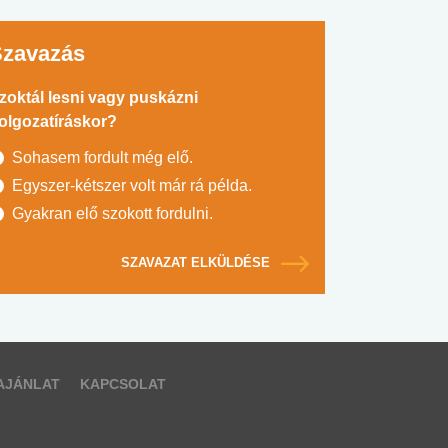
Szavazás
zoktál lesni vagy puskázni
olgozatíráskor?
Sohasem fordult még elő.
Egyszer-kétszer volt már rá példa.
Gyakran elő szokott fordulni.
SZAVAZAT ELKÜLDÉSE
AJÁNLAT
KAPCSOLAT