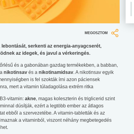
MEGOSZTOM
k lebontását, serkenti az energia-anyagcserét,
ödnek az idegek, és javul a vérkeringés.
 kiőrlésű és a gabonában gazdag termékekben, a babban,
 a
nikotinsav
és a
nikotinamidsav
. A nikotinsav egyik
mennyiségben is fel szokták írni azon páciensek
ra, mert a vitamin túladagolása extrém ritka
B3-vitamin:
akne
, magas koleszterin és triglicerid szint
itaminnal dúsítják, ezért a legtöbb ember az átlagos
at ebből a szervezetébe. A vitamin-tabletták és az
talmaznak a vitaminból, viszont néhány megbetegedés
het.