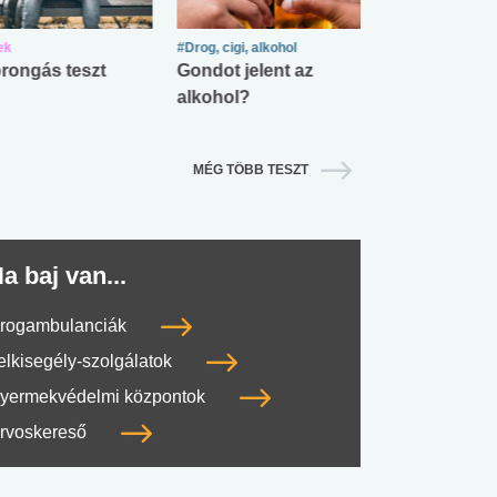
ek
#Drog, cigi, alkohol
#Zöldövezet
rongás teszt
Gondot jelent az
Mekkora az ö
alkohol?
lábnyomod?
MÉG TÖBB TESZT
a baj van...
rogambulanciák
elkisegély-szolgálatok
yermekvédelmi központok
#SULI, MUNKA
#DROG, CIGI, ALKOHOL
#TÁPLÁLK
rvoskereső