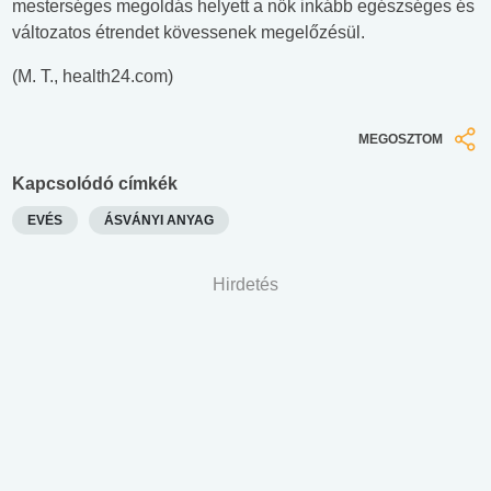
mesterséges megoldás helyett a nők inkább egészséges és
változatos étrendet kövessenek megelőzésül.
(M. T., health24.com)
MEGOSZTOM
Kapcsolódó címkék
EVÉS
ÁSVÁNYI ANYAG
Hirdetés