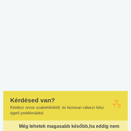
Kérdésed van?
Kérdezz orvos szakértőinktől, és biztosan választ lelsz
égető problémáidra!
Még lehetek magasabb később,ha eddig nem