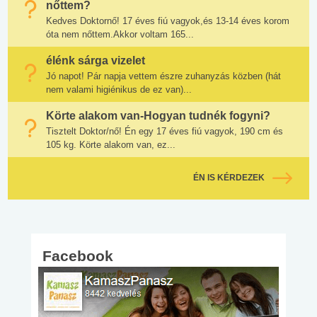
nőttem?
Kedves Doktornő! 17 éves fiú vagyok,és 13-14 éves korom
óta nem nőttem.Akkor voltam 165...
élénk sárga vizelet
Jó napot! Pár napja vettem észre zuhanyzás közben (hát
nem valami higiénikus de ez van)...
Körte alakom van-Hogyan tudnék fogyni?
Tisztelt Doktor/nő! Én egy 17 éves fiú vagyok, 190 cm és
105 kg. Körte alakom van, ez...
ÉN IS KÉRDEZEK
Facebook