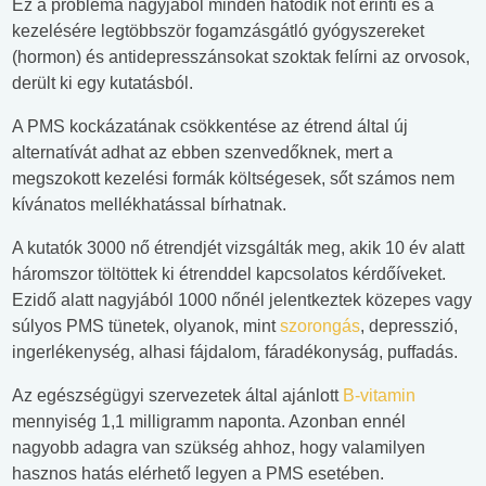
Ez a probléma nagyjából minden hatodik nőt érinti és a
kezelésére legtöbbször fogamzásgátló gyógyszereket
(hormon) és antidepresszánsokat szoktak felírni az orvosok,
derült ki egy kutatásból.
A PMS kockázatának csökkentése az étrend által új
alternatívát adhat az ebben szenvedőknek, mert a
megszokott kezelési formák költségesek, sőt számos nem
kívánatos mellékhatással bírhatnak.
A kutatók 3000 nő étrendjét vizsgálták meg, akik 10 év alatt
háromszor töltöttek ki étrenddel kapcsolatos kérdőíveket.
Ezidő alatt nagyjából 1000 nőnél jelentkeztek közepes vagy
súlyos PMS tünetek, olyanok, mint
szorongás
, depresszió,
ingerlékenység, alhasi fájdalom, fáradékonyság, puffadás.
Az egészségügyi szervezetek által ajánlott
B-vitamin
mennyiség 1,1 milligramm naponta. Azonban ennél
nagyobb adagra van szükség ahhoz, hogy valamilyen
hasznos hatás elérhető legyen a PMS esetében.