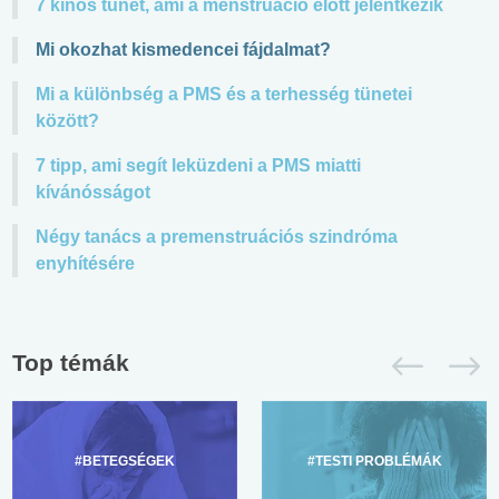
7 kínos tünet, ami a menstruáció előtt jelentkezik
Mi okozhat kismedencei fájdalmat?
Mi a különbség a PMS és a terhesség tünetei
között?
7 tipp, ami segít leküzdeni a PMS miatti
kívánósságot
Négy tanács a premenstruációs szindróma
enyhítésére
Top témák
#BETEGSÉGEK
#TESTI PROBLÉMÁK