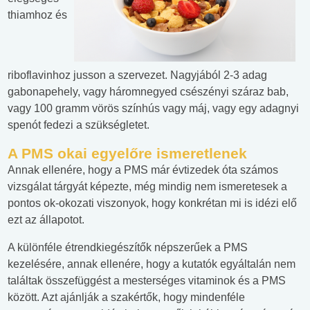
thiamhoz és
riboflavinhoz jusson a szervezet. Nagyjából 2-3 adag
gabonapehely, vagy háromnegyed csészényi száraz bab,
vagy 100 gramm vörös színhús vagy máj, vagy egy adagnyi
spenót fedezi a szükségletet.
A PMS okai egyelőre ismeretlenek
Annak ellenére, hogy a PMS már évtizedek óta számos
vizsgálat tárgyát képezte, még mindig nem ismeretesek a
pontos ok-okozati viszonyok, hogy konkrétan mi is idézi elő
ezt az állapotot.
A különféle étrendkiegészítők népszerűek a PMS
kezelésére, annak ellenére, hogy a kutatók egyáltalán nem
találtak összefüggést a mesterséges vitaminok és a PMS
között. Azt ajánlják a szakértők, hogy mindenféle