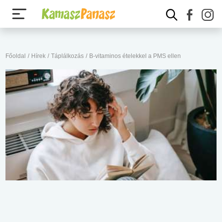
Főoldal
/
Hírek
/
Táplálkozás
/
B-vitaminos ételekkel a PMS ellen