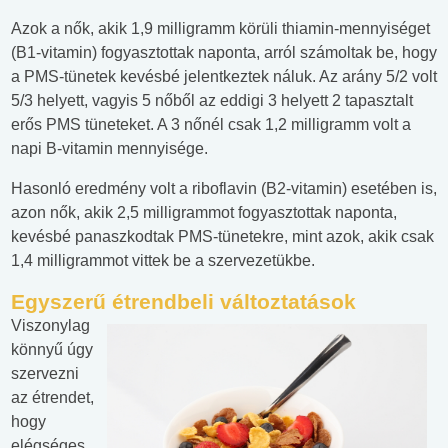
Azok a nők, akik 1,9 milligramm körüli thiamin-mennyiséget
(B1-vitamin) fogyasztottak naponta, arról számoltak be, hogy
a PMS-tünetek kevésbé jelentkeztek náluk. Az arány 5/2 volt
5/3 helyett, vagyis 5 nőből az eddigi 3 helyett 2 tapasztalt
erős PMS tüneteket. A 3 nőnél csak 1,2 milligramm volt a
napi B-vitamin mennyisége.
Hasonló eredmény volt a riboflavin (B2-vitamin) esetében is,
azon nők, akik 2,5 milligrammot fogyasztottak naponta,
kevésbé panaszkodtak PMS-tünetekre, mint azok, akik csak
1,4 milligrammot vittek be a szervezetükbe.
Egyszerű étrendbeli változtatások
Viszonylag
könnyű úgy
szervezni
az étrendet,
hogy
elégséges