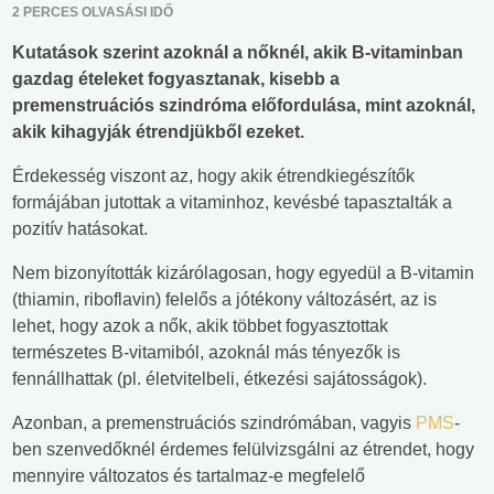
2 PERCES OLVASÁSI IDŐ
Kutatások szerint azoknál a nőknél, akik B-vitaminban
gazdag ételeket fogyasztanak, kisebb a
premenstruációs szindróma előfordulása, mint azoknál,
akik kihagyják étrendjükből ezeket.
Érdekesség viszont az, hogy akik étrendkiegészítők
formájában jutottak a vitaminhoz, kevésbé tapasztalták a
pozitív hatásokat.
Nem bizonyították kizárólagosan, hogy egyedül a B-vitamin
(thiamin, riboflavin) felelős a jótékony változásért, az is
lehet, hogy azok a nők, akik többet fogyasztottak
természetes B-vitamiból, azoknál más tényezők is
fennállhattak (pl. életvitelbeli, étkezési sajátosságok).
Azonban, a premenstruációs szindrómában, vagyis
PMS
-
ben szenvedőknél érdemes felülvizsgálni az étrendet, hogy
mennyire változatos és tartalmaz-e megfelelő