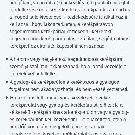
pontjában, valamint a (7) bekezdés b)-f) pontjában foglalt
rendelkezéseket a segédmotoros kerékpárok - a quad és
a moped autó kivételével - közlekedésére is alkalmazni
kell azzal, hogy lakott területen, a kerékpársávon
segédmotoros kerékpárral közlekedni, kétkerekű
segédmotoros kerékpáron utast szállítani, segédmotoros
kerékpárhoz utánfutót kapcsolni nem szabad.
A három- vagy négykerekű segédmotoros kerékpárral
személyt szállítani akkor szabad, ha a jármű vezetője a
17. életévét betöltötte.
A gyalog- és kerékpárúton a kerékpáros a gyalogos
forgalmat nem akadályozhatja, és nem veszélyeztetheti.
Ha az út mellett, annak vonalvezetését követve
kerékpárutat vagy gyalog-és kerékpárutat jelöltek ki a
kétkerekű kerékpároknak a kerékpárúton vagy a gyalog-
és kerékpárúton kell közlekedni. Ha a lakott területen a
nem főútvonalként megjelölt út mellett annak
vonalvezetését követve kerékpárutat vagy gyalog-és