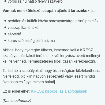
vörös színű hátsó fényvisszaverő
Vannak nem kötelező, csupán ajánlott tartozékok is:
pedálon és küllők között borostyánsárga színű prizmák
visszapillantó tükör
sárvédő
karos szélességjelző prizma
Ahhoz, hogy nyeregbe ülhess, ismerned kell a KRESZ
szabályait, és lakott területen kívül fényvisszaverő mellényt
kell felvenned. Természetesen tilos ittasan kerékpározni.
Tartsd be a szabályokat, hogy biztonságban közlekedhess.
Ne feledd, biciklin nagyon sebezhető vagy, ezért mindig
óvatosan és figyelmesen haladj.
Ez is érdekelhet:
KRESZ kisokos: az alapfogalmak
(KamaszPanasz)