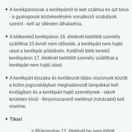
A kerékpárosnak a kerékpárról le kell szállnia és azt tolva
- a gyalogosok közlekedésére vonatkozó szabályok
szerint - kell az úttesten áthaladnia.
A kétkerekű kerékpáron 16. életévét betöltött személy
szállíthat 10 évnél nem idősebb, a kerékpárt nem hajtó
utast a kerékpár pótülésén. Kettőnél több kerekű
kerékpáron 17. életévét betöltött személy szállíthat a
kerékpárt nem hajtó utast.
A kerékpárt éjszaka és korlátozott látási viszonyok között
a külön jogszabályban meghatározott lámpákkal kell
kivilágítani és a kerékpárt hajtó személynek - lakott
területen kívül - fényvisszaverő mellényt (ruházatot) kell
viselnie.
Tilos!
o főútvonalon 12. életévét be nem töltött