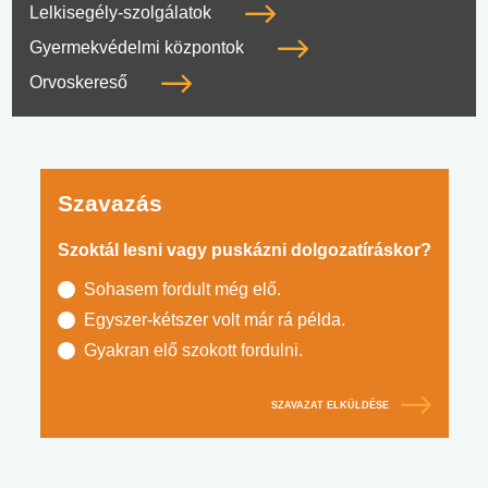
Lelkisegély-szolgálatok
Gyermekvédelmi központok
Orvoskereső
Szavazás
Szoktál lesni vagy puskázni dolgozatíráskor?
Sohasem fordult még elő.
Egyszer-kétszer volt már rá példa.
Gyakran elő szokott fordulni.
SZAVAZAT ELKÜLDÉSE