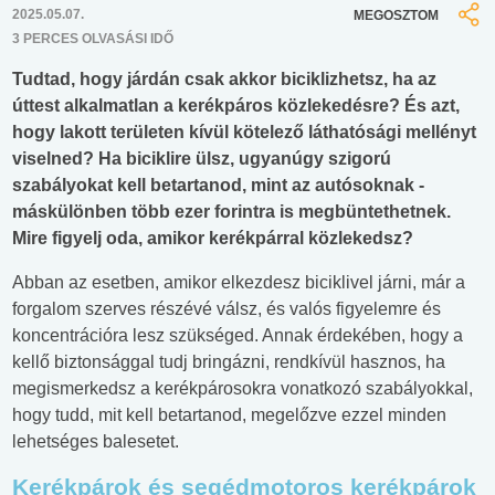
2025.05.07.
MEGOSZTOM
3 PERCES OLVASÁSI IDŐ
Tudtad, hogy járdán csak akkor biciklizhetsz, ha az
úttest alkalmatlan a kerékpáros közlekedésre? És azt,
hogy lakott területen kívül kötelező láthatósági mellényt
viselned? Ha biciklire ülsz, ugyanúgy szigorú
szabályokat kell betartanod, mint az autósoknak -
máskülönben több ezer forintra is megbüntethetnek.
Mire figyelj oda, amikor kerékpárral közlekedsz?
Abban az esetben, amikor elkezdesz biciklivel járni, már a
forgalom szerves részévé válsz, és valós figyelemre és
koncentrációra lesz szükséged. Annak érdekében, hogy a
kellő biztonsággal tudj bringázni, rendkívül hasznos, ha
megismerkedsz a kerékpárosokra vonatkozó szabályokkal,
hogy tudd, mit kell betartanod, megelőzve ezzel minden
lehetséges balesetet.
Kerékpárok és segédmotoros kerékpárok