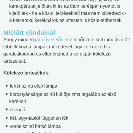
kerékpárutat jelöltek ki és az úton kerékpár nyomot is
kijelöltek - ha a közúti jelzésekből más nem következik -
a kétkerekű kerékpárok az úttesten is közlekedhetnek.
Mielőtt elindulnál
Ahogy minden
járművezetőnek
ellenőriznie kell indulás előtt
többek közt a lámpák működését, úgy kell neked is
gondoskodnod és ellenőrizned a kerékpár kötelező
tartozékait.
Kötelező tartozékok:
fehér színű első lámpa
borostyánsárga színű küllőprizma legalább az első
keréken
csengő
két, egymástól független fék
vörös színű hátsó lámpa