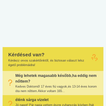
Kérdésed van?
Kérdezz orvos szakértőinktől, és biztosan választ lelsz
égető problémáidra!
Még lehetek magasabb később,ha eddig nem
nőttem?
Kedves Doktornő! 17 éves fiú vagyok,és 13-14 éves korom
óta nem nőttem.Akkor voltam 165...
élénk sárga vizelet
Jó napot! Pár napja vettem észre zuhanyzás közben (hát