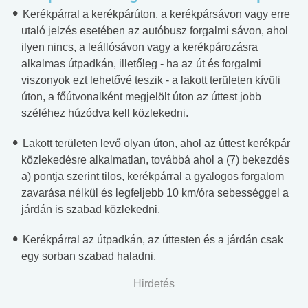
Kerékpárral a kerékpárúton, a kerékpársávon vagy erre
utaló jelzés esetében az autóbusz forgalmi sávon, ahol
ilyen nincs, a leállósávon vagy a kerékpározásra
alkalmas útpadkán, illetőleg - ha az út és forgalmi
viszonyok ezt lehetővé teszik - a lakott területen kívüli
úton, a főútvonalként megjelölt úton az úttest jobb
széléhez húzódva kell közlekedni.
Lakott területen levő olyan úton, ahol az úttest kerékpár
közlekedésre alkalmatlan, továbbá ahol a (7) bekezdés
a) pontja szerint tilos, kerékpárral a gyalogos forgalom
zavarása nélkül és legfeljebb 10 km/óra sebességgel a
járdán is szabad közlekedni.
Kerékpárral az útpadkán, az úttesten és a járdán csak
egy sorban szabad haladni.
Hirdetés