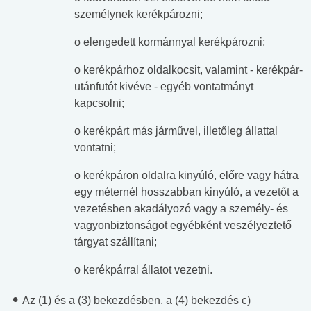
személynek kerékpározni;
o elengedett kormánnyal kerékpározni;
o kerékpárhoz oldalkocsit, valamint - kerékpár-
utánfutót kivéve - egyéb vontatmányt
kapcsolni;
o kerékpárt más járművel, illetőleg állattal
vontatni;
o kerékpáron oldalra kinyúló, előre vagy hátra
egy méternél hosszabban kinyúló, a vezetőt a
vezetésben akadályozó vagy a személy- és
vagyonbiztonságot egyébként veszélyeztető
tárgyat szállítani;
o kerékpárral állatot vezetni.
Az (1) és a (3) bekezdésben, a (4) bekezdés c)