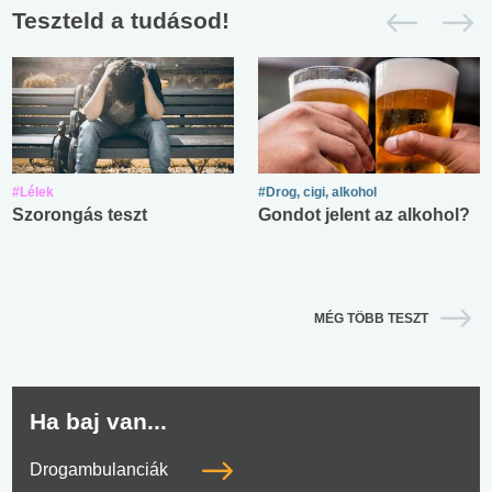
Teszteld a tudásod!
#Lélek
#Drog, cigi, alkohol
Szorongás teszt
Gondot jelent az alkohol?
MÉG TÖBB TESZT
Ha baj van...
Drogambulanciák