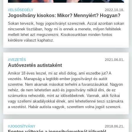
#ELSŐSEGÉLY
2022.10.18.
Jogosítvány kisokos: Mikor? Mennyiért? Hogyan?
Sokan tervezik, hogy jogosítványt szereznek. Azzal azonban sokan
nincsenek tisztában, hogy mi is ennek a menete, milyen feltételek
mellett lehet azt megszerezni. Kisokosunkban minden fontos
kérdésre választ kaphatsz.
#VEZETÉS
2021.06.01.
Autóvezetés autistaként
Amikor 18 éves leszel, mi az első dolog, ami eszedbe jut? A
vezetés. Manapság a legtöbb ember jogosítványt és autót
szeretne. Nem akarnak másokat terhelni a fuvarozásukkal. Nagyon
nehéz, de nem lehetetlen autó és jogosítvány nélkül élni, de ez
számunkra nehezebb, mint az idősebbeknek. Vannak, akik fizikai
vagy szellemi akadályokkal élnek, ami lehetetlenné teszi számukra
a vezetést. Habár autista vagyok, szerettem volna jogsit szerezni.
#JOGOSÍTVÁNY
2018.06.21.
Fontos változás a jogosítványoknál júliustól