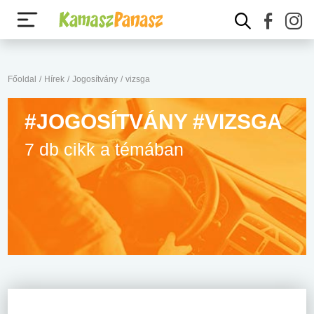
Főoldal
/
Hírek
/
Jogosítvány
/
vizsga
#JOGOSÍTVÁNY #VIZSGA
7 db cikk a témában