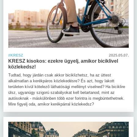
#KRESZ
2025.05.07.
KRESZ kisokos: ezekre ügyelj, amikor biciklivel
közlekedsz!
Tudtad, hogy járdán csak akkor biciklizhetsz, ha az úttest
alkalmatlan a kerékpáros közlekedésre? És azt, hogy lakott
területen kívül kötelező láthatósági mellényt viselned? Ha biciklire
ülsz, ugyanúgy szigorú szabályokat kell betartanod, mint az
autósoknak - máskülönben több ezer forintra is megbüntethetnek.
Mire figyelj oda, amikor kerékpárral közlekedsz?