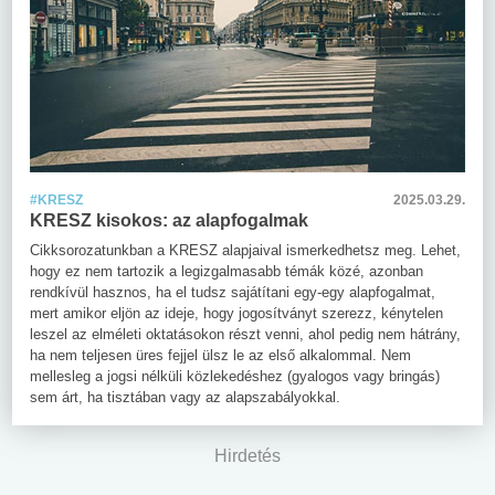
#KRESZ
2025.03.29.
KRESZ kisokos: az alapfogalmak
Cikksorozatunkban a KRESZ alapjaival ismerkedhetsz meg. Lehet,
hogy ez nem tartozik a legizgalmasabb témák közé, azonban
rendkívül hasznos, ha el tudsz sajátítani egy-egy alapfogalmat,
mert amikor eljön az ideje, hogy jogosítványt szerezz, kénytelen
leszel az elméleti oktatásokon részt venni, ahol pedig nem hátrány,
ha nem teljesen üres fejjel ülsz le az első alkalommal. Nem
mellesleg a jogsi nélküli közlekedéshez (gyalogos vagy bringás)
sem árt, ha tisztában vagy az alapszabályokkal.
Hirdetés