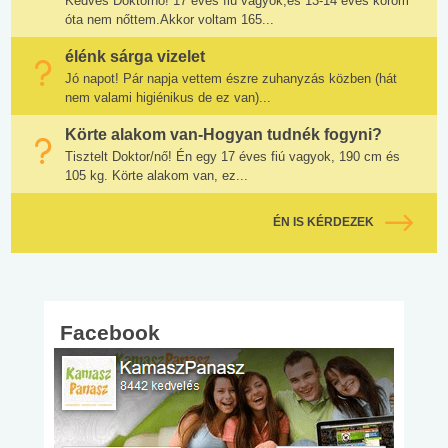
Kedves Doktornő! 17 éves fiú vagyok,és 13-14 éves korom
óta nem nőttem.Akkor voltam 165...
élénk sárga vizelet
Jó napot! Pár napja vettem észre zuhanyzás közben (hát
nem valami higiénikus de ez van)...
Körte alakom van-Hogyan tudnék fogyni?
Tisztelt Doktor/nő! Én egy 17 éves fiú vagyok, 190 cm és
105 kg. Körte alakom van, ez...
ÉN IS KÉRDEZEK
Facebook