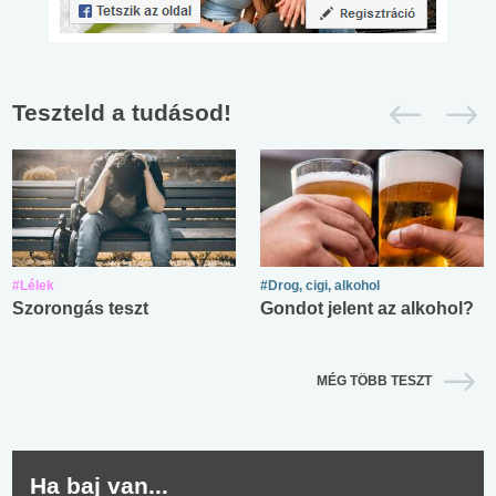
Teszteld a tudásod!
#Lélek
#Drog, cigi, alkohol
Szorongás teszt
Gondot jelent az alkohol?
MÉG TÖBB TESZT
Ha baj van...