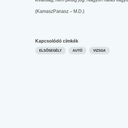
(KamaszPanasz – M.D.)
Kapcsolódó címkék
ELSŐSEGÉLY
AUTÓ
VIZSGA
 alkohol
#Zöldövezet
#Betegségek