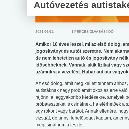
Autóvezetés autistak
2021.06.01.
1 PERCES OLVASÁSI IDŐ
Amikor 18 éves leszel, mi az első dolog, 
jogosítványt és autót szeretne. Nem akarn
de nem lehetetlen autó és jogosítvány nélk
idősebbeknek. Vannak, akik fizikai vagy sze
számukra a vezetést. Habár autista vagyok,
Az eső dolog, amit meg kellett tennem ahhoz,
autistáknak nagy problémát okoz az erre való 
rájönni a leggyakoribb kérdésekre, amelyek be
próbateszteket is csinálnék, ha elérhetőek a s
egy rokont vagy barátot. Annak ellenére, hog
vizsgát, de annyi lehetőséget kaptam, amennyi
megcsinálnom a tesztet.