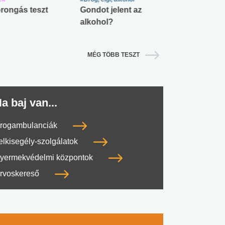
rongás teszt
Gondot jelent az
Mekkora az ö
alkohol?
lábnyomod?
MÉG TÖBB TESZT
a baj van...
rogambulanciák
elkisegély-szolgálatok
yermekvédelmi központok
rvoskereső