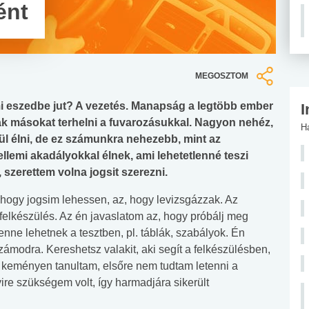
ént
MEGOSZTOM
ami eszedbe jut? A vezetés. Manapság a legtöbb ember
I
ak másokat terhelni a fuvarozásukkal. Nagyon nehéz,
H
ül élni, de ez számunkra nehezebb, mint az
llemi akadályokkal élnek, ami lehetetlenné teszi
 szerettem volna jogsit szerezni.
 hogy jogsim lehessen, az, hogy levizsgázzak. Az
felkészülés. Az én javaslatom az, hogy próbálj meg
nne lehetnek a tesztben, pl. táblák, szabályok. Én
zámodra. Kereshetsz valakit, aki segít a felkészülésben,
y keményen tanultam, elsőre nem tudtam letenni a
re szükségem volt, így harmadjára sikerült