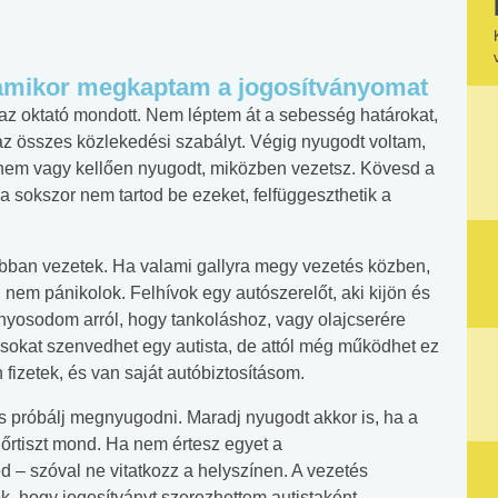
 amikor megkaptam a jogosítványomat
 az oktató mondott. Nem léptem át a sebesség határokat,
az összes közlekedési szabályt. Végig nyugodt voltam,
 nem vagy kellően nyugodt, miközben vezetsz. Kövesd a
a sokszor nem tartod be ezeket, felfüggeszthetik a
sabban vezetek. Ha valami gallyra megy vezetés közben,
 nem pánikolok. Felhívok egy autószerelőt, aki kijön és
nyosodom arról, hogy tankoláshoz, vagy olajcserére
sokat szenvedhet egy autista, de attól még működhet ez
fizetek, és van saját autóbiztosításom.
 és próbálj megnyugodni. Maradj nyugodt akkor is, ha a
dőrtiszt mond. Ha nem értesz egyet a
 – szóval ne vitatkozz a helyszínen. A vezetés
, hogy jogosítványt szerezhettem autistaként.