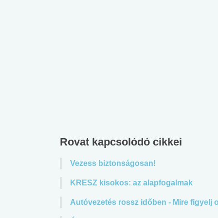
lent az
Mekkora az ökológiai
Elsősegély
lábnyomod?
tudásteszt
Rovat kapcsolódó cikkei
Vezess biztonságosan!
KRESZ kisokos: az alapfogalmak
Autóvezetés rossz időben - Mire figyelj