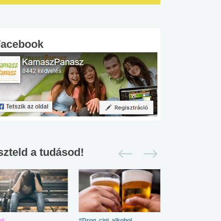
Facebook
szteld a tudásod!
ek
#Drog, cigi, alkohol
#Zöldövezet