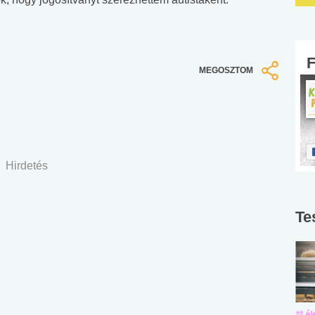
MEGOSZTOM
Hirdetés
Te
#Suli, munka
#Suli, munka
#Lél