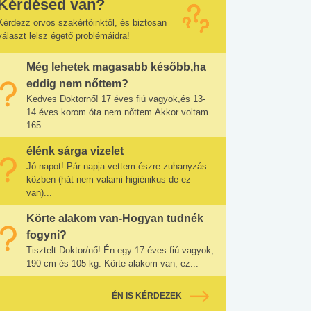
Kérdésed van?
Kérdezz orvos szakértőinktől, és biztosan
választ lelsz égető problémáidra!
Még lehetek magasabb később,ha
eddig nem nőttem?
Kedves Doktornő! 17 éves fiú vagyok,és 13-
14 éves korom óta nem nőttem.Akkor voltam
165...
élénk sárga vizelet
Jó napot! Pár napja vettem észre zuhanyzás
közben (hát nem valami higiénikus de ez
van)...
Körte alakom van-Hogyan tudnék
fogyni?
Tisztelt Doktor/nő! Én egy 17 éves fiú vagyok,
190 cm és 105 kg. Körte alakom van, ez...
ÉN IS KÉRDEZEK