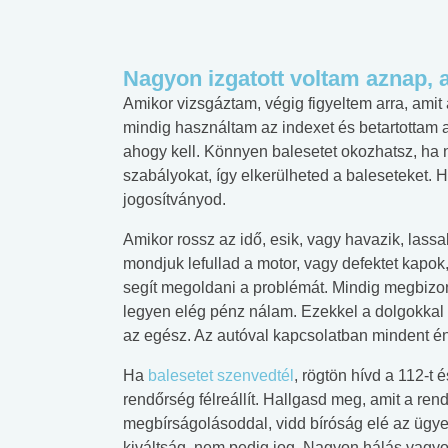
Nagyon izgatott voltam aznap,
Amikor vizsgáztam, végig figyeltem arra, amit
mindig használtam az indexet és betartottam 
ahogy kell. Könnyen balesetet okozhatsz, ha
szabályokat, így elkerülheted a baleseteket. H
jogosítványod.
Amikor rossz az idő, esik, vagy havazik, las
mondjuk lefullad a motor, vagy defektet kapok,
segít megoldani a problémát. Mindig megbizo
legyen elég pénz nálam. Ezekkel a dolgokkal 
az egész. Az autóval kapcsolatban mindent én 
Ha
balesetet szenvedtél
, rögtön hívd a 112-t
rendőrség félreállít. Hallgasd meg, amit a ren
megbírságolásoddal, vidd bíróság elé az ügyed
kiváltság, nem pedig jog. Nagyon hálás vagyok