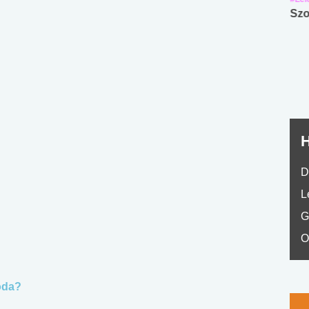
Angol középfokú
Internet-függőség
Szo
nyelvvizsga teszt -
teszt
No.42
H
D
L
G
O
 oda?