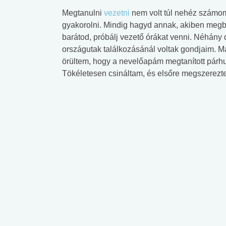
Megtanulni
vezetni
nem volt túl nehéz számom
gyakorolni. Mindig hagyd annak, akiben megbí
barátod, próbálj vezető órákat venni. Néhány
országutak találkozásánál voltak gondjaim. 
örültem, hogy a nevelőapám megtanított párhu
Tökéletesen csináltam, és elsőre megszerezte