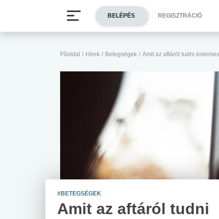
BELÉPÉS
REGISZTRÁCIÓ
Főoldal
/
Hírek
/
Betegségek
/
Amit az aftáról tudni érdeme
#BETEGSÉGEK
Amit az aftáról tudni