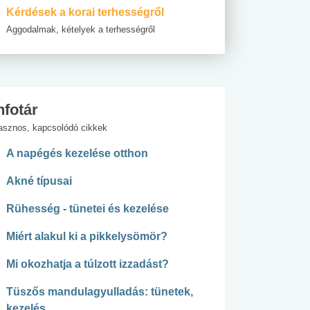
Kérdések a korai terhességről
Aggodalmak, kételyek a terhességről
nfotár
asznos, kapcsolódó cikkek
A napégés kezelése otthon
Akné típusai
Rühesség - tünetei és kezelése
Miért alakul ki a pikkelysömör?
Mi okozhatja a túlzott izzadást?
Tüszős mandulagyulladás: tünetek,
kezelés