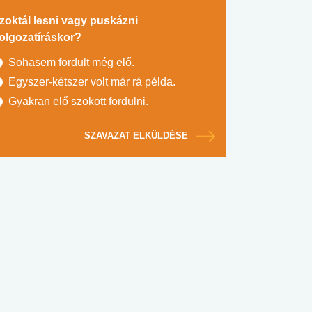
zoktál lesni vagy puskázni
olgozatíráskor?
Sohasem fordult még elő.
Egyszer-kétszer volt már rá példa.
Gyakran elő szokott fordulni.
SZAVAZAT ELKÜLDÉSE
#SULI, MUNKA
#DROG, CIGI, ALKOHOL
#TÁPLÁLK