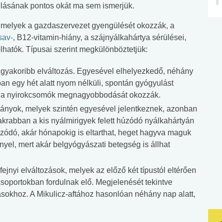
akulásának pontos okát ma sem ismerjük.
, melyek a gazdaszervezet gyengülését okozzák, a
sav-
, B12-vitamin-hiány, a szájnyálkahártya sérülései,
lhatók. Típusai szerint megkülönböztetjük:
leggyakoribb elváltozás. Egyesével elhelyezkedő, néhány
an egy hét alatt nyom nélküli, spontán gyógyulást
an a nyirokcsomók megnagyobbodását okozzák.
hiányok, melyek szintén egyesével jelentkeznek, azonban
akrabban a kis nyálmirigyek felett húzódó nyálkahártyán
húzódó, akár hónapokig is eltarthat, heget hagyva maguk
ényel, mert akár belgyógyászati betegség is állhat
ejnyi elváltozások, melyek az előző két típustól eltérően
oportokban fordulnak elő. Megjelenését tekintve
ásokhoz. A Mikulicz-aftához hasonlóan néhány nap alatt,