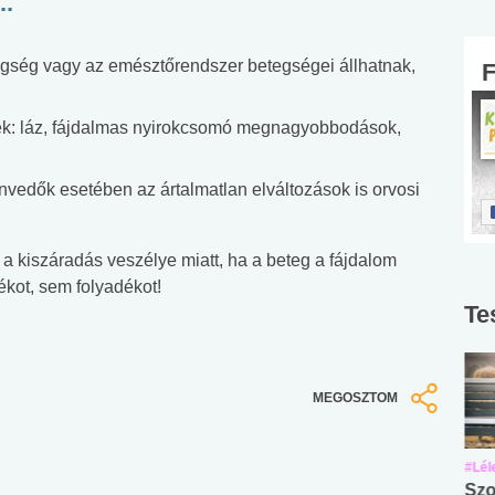
..
tegség vagy az emésztőrendszer betegségei állhatnak,
nek: láz, fájdalmas nyirokcsomó megnagyobbodások,
edők esetében az ártalmatlan elváltozások is orvosi
 kiszáradás veszélye miatt, ha a beteg a fájdalom
kot, sem folyadékot!
Te
MEGOSZTOM
#Suli, munka
#Suli, munka
#Lél
Angol középfokú
Internet-függőség
Szo