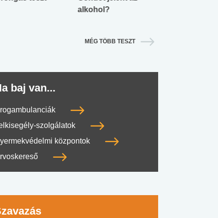
alkohol?
lábnyomod?
MÉG TÖBB TESZT
a baj van...
rogambulanciák
elkisegély-szolgálatok
yermekvédelmi központok
rvoskereső
Szavazás