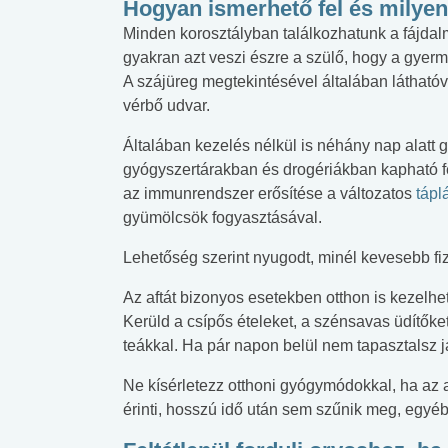
Hogyan ismerhető fel és milyen
Minden korosztályban találkozhatunk a fájd
gyakran azt veszi észre a szülő, hogy a gyermek
A szájüreg megtekintésével általában látható
vérbő udvar.
Általában kezelés nélkül is néhány nap alatt g
gyógyszertárakban és drogériákban kapható fe
az immunrendszer erősítése a változatos
tápl
gyümölcsök fogyasztásával.
Lehetőség szerint nyugodt, minél kevesebb fizi
Az aftát bizonyos esetekben otthon is kezelhete
Kerüld a csípős ételeket, a szénsavas üdítők
teákkal. Ha pár napon belül nem tapasztalsz j
Ne kísérletezz otthoni gyógymódokkal, ha az a
érinti, hosszú idő után sem szűnik meg, egyéb 