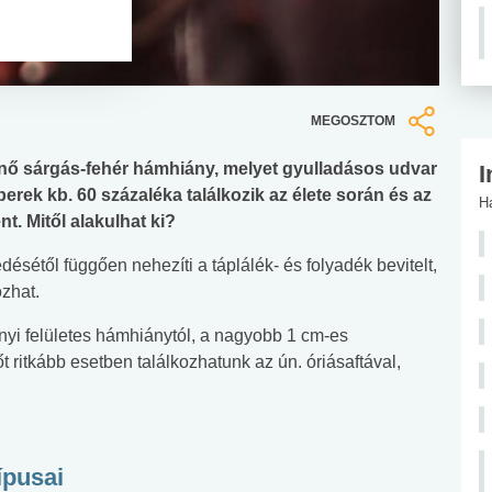
MEGOSZTOM
enő sárgás-fehér hámhiány, melyet gyulladásos udvar
I
erek kb. 60 százaléka találkozik az élete során és az
H
t. Mitől alakulhat ki?
désétől függően nehezíti a táplálék- és folyadék bevitelt,
zhat.
nyi felületes hámhiánytól, a nagyobb 1 cm-es
 ritkább esetben találkozhatunk az ún. óriásaftával,
ípusai