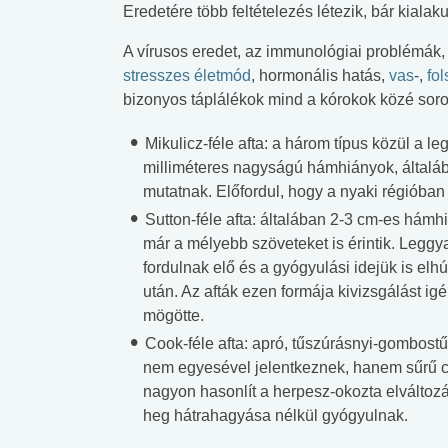
Eredetére több feltételezés létezik, bár kial
A vírusos eredet, az immunológiai problémák
stresszes életmód
, hormonális hatás,
vas
-,
fol
bizonyos táplálékok mind a kórokok közé soro
Mikulicz-féle afta: a három típus közül a 
milliméteres nagyságú hámhiányok, általáb
mutatnak. Előfordul, hogy a nyaki régiób
Sutton-féle afta: általában 2-3 cm-es hám
már a mélyebb szöveteket is érintik. Leggy
fordulnak elő és a gyógyulási idejük is el
után. Az afták ezen formája kivizsgálást ig
mögötte.
Cook-féle afta: apró, tűszúrásnyi-gombostűf
nem egyesével jelentkeznek, hanem sűrű cs
nagyon hasonlít a herpesz-okozta elváltoz
heg hátrahagyása nélkül gyógyulnak.