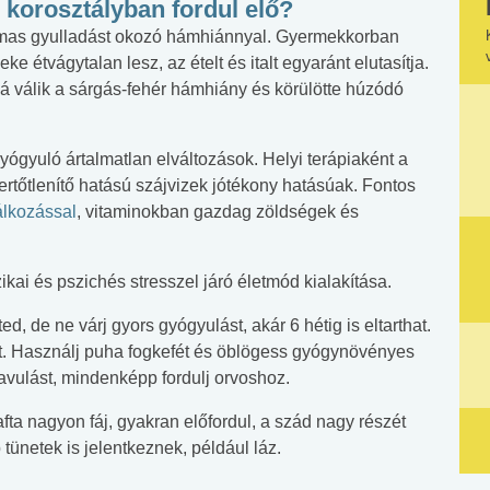
 korosztályban fordul elő?
almas gyulladást okozó hámhiánnyal. Gyermekkorban
e étvágytalan lesz, az ételt és italt egyaránt elutasítja.
vá válik a sárgás-fehér hámhiány és körülötte húzódó
yógyuló ártalmatlan elváltozások. Helyi terápiaként a
rtőtlenítő hatású szájvizek jótékony hatásúak. Fontos
álkozással
, vitaminokban gazdag zöldségek és
kai és pszichés stresszel járó életmód kialakítása.
d, de ne várj gyors gyógyulást, akár 6 hétig is eltarthat.
et. Használj puha fogkefét és öblögess gyógynövényes
avulást, mindenképp fordulj orvoshoz.
fta nagyon fáj, gyakran előfordul, a szád nagy részét
tünetek is jelentkeznek, például láz.