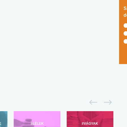
S
d
K
#LÉLEK
#VÁGYAK