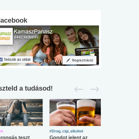
Facebook
szteld a tudásod!
ek
#Drog, cigi, alkohol
#Zöldövezet
rongás teszt
Gondot jelent az
Mekkora az ö