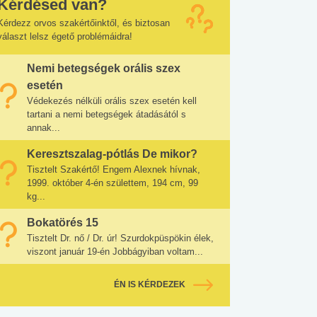
Kérdésed van?
Kérdezz orvos szakértőinktől, és biztosan
választ lelsz égető problémáidra!
Nemi betegségek orális szex
esetén
Védekezés nélküli orális szex esetén kell
tartani a nemi betegségek átadásától s
annak...
Keresztszalag-pótlás De mikor?
Tisztelt Szakértő! Engem Alexnek hívnak,
1999. október 4-én születtem, 194 cm, 99
kg...
Bokatörés 15
Tisztelt Dr. nő / Dr. úr! Szurdokpüspökin élek,
viszont január 19-én Jobbágyiban voltam...
ÉN IS KÉRDEZEK