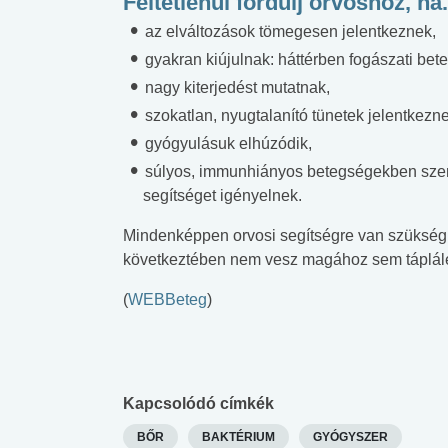
Feltétlenül fordulj orvoshoz, ha.
az elváltozások tömegesen jelentkeznek,
gyakran kiújulnak: háttérben fogászati be
nagy kiterjedést mutatnak,
szokatlan, nyugtalanító tünetek jelentkez
gyógyulásuk elhúzódik,
súlyos, immunhiányos betegségekben szenv
segítséget igényelnek.
Mindenképpen orvosi segítségre van szükség a
következtében nem vesz magához sem táplálé
(
WEBBeteg
)
Kapcsolódó címkék
 alkohol
#Zöldövezet
#Betegségek
BŐR
BAKTÉRIUM
GYÓGYSZER
lent az
Mekkora az ökológiai
Elsősegély