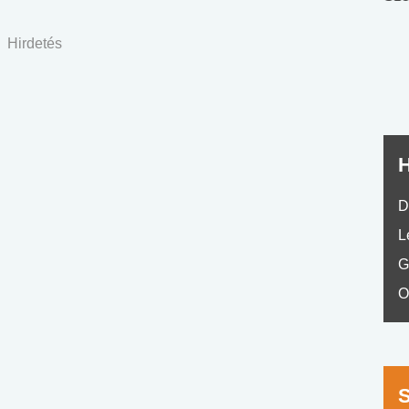
nyelvvizsga teszt -
teszt
No.42
Hirdetés
H
D
L
G
O