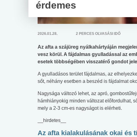
érdemes
2026.01.28.
2 PERCES OLVASÁSI IDŐ
Az afta a szájüreg nyálkahártyáján megjel
vesz körül. A fájdalmas gyulladással az emb
esetek többségében visszatérő gondot jelen
A gyulladásos terület fájdalmas, az elhelyezke
sőt, néhány esetben a beszéd is fájdalmat oko
Nagysága változó lehet, az apró, gombostűfej
hámhiányokig minden változat előfordulhat, sőt
mely a 2-3 cm-es nagyságot is elérheti.
_
_hirdetes__
Az afta kialakulásának okai és t