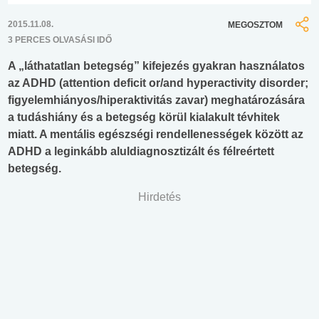
2015.11.08.
MEGOSZTOM
3 PERCES OLVASÁSI IDŐ
A „láthatatlan betegség” kifejezés gyakran használatos
az ADHD (attention deficit or/and hyperactivity disorder;
figyelemhiányos/hiperaktivitás zavar) meghatározására
a tudáshiány és a betegség körül kialakult tévhitek
miatt. A mentális egészségi rendellenességek között az
ADHD a leginkább aluldiagnosztizált és félreértett
betegség.
Hirdetés