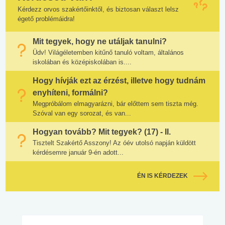
Kérdezz orvos szakértőinktől, és biztosan választ lelsz
égető problémáidra!
Mit tegyek, hogy ne utáljak tanulni?
Üdv! Világéletemben kitűnő tanuló voltam, általános
iskolában és középiskolában is....
Hogy hívják ezt az érzést, illetve hogy tudnám
enyhíteni, formálni?
Megpróbálom elmagyarázni, bár előttem sem tiszta még.
Szóval van egy sorozat, és van...
Hogyan tovább? Mit tegyek? (17) - II.
Tisztelt Szakértő Asszony! Az óév utolsó napján küldött
kérdésemre január 9-én adott...
ÉN IS KÉRDEZEK