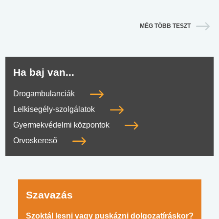
MÉG TÖBB TESZT
Ha baj van...
Drogambulanciák
Lelkisegély-szolgálatok
Gyermekvédelmi központok
Orvoskereső
Szavazás
Szoktál lesni vagy puskázni dolgozatíráskor?