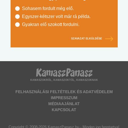
Sohasem fordult még elő.
Egyszer-kétszer volt már rá példa.
Gyakran elő szokott fordulni.
SZAVAZAT ELKÜLDÉSE
KAMASZOKRÓL, KAMASZOKTÓL, KAMASZOKNAK
FELHASZNÁLÁSI FELTÉTELEK ÉS ADATVÉDELEM
IMPRESSZUM
MÉDIAAJÁNLAT
KAPCSOLAT
Copyright © 2008-2026 KamaszPanasz.hu - Minden jog fenntartva!