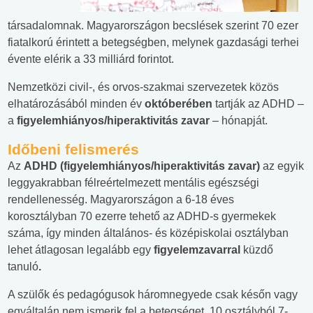
társadalomnak. Magyarországon becslések szerint 70 ezer
fiatalkorú érintett a betegségben, melynek gazdasági terhei
évente elérik a 33 milliárd forintot.
Nemzetközi civil-, és orvos-szakmai szervezetek közös
elhatározásából minden év
októberében
tartják az ADHD –
a
figyelemhiányos/hiperaktivitás zavar
– hónapját.
Időbeni felismerés
Az
ADHD (figyelemhiányos/hiperaktivitás zavar)
az egyik
leggyakrabban félreértelmezett mentális egészségi
rendellenesség. Magyarországon a 6-18 éves
korosztályban 70 ezerre tehető az ADHD-s gyermekek
száma, így minden általános- és középiskolai osztályban
lehet átlagosan legalább egy
figyelemzavarral
küzdő
tanuló
.
A szülők és pedagógusok háromnegyede csak későn vagy
egyáltalán nem ismerik fel a betegséget, 10 osztályból 7-