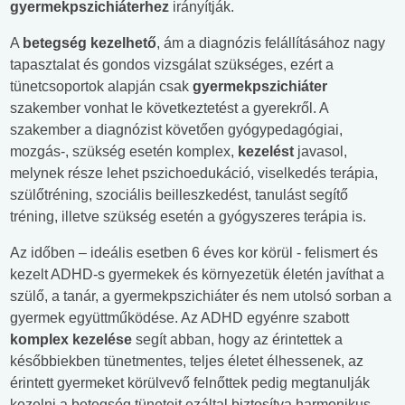
gyermekpszichiáterhez
irányítják.
A
betegség kezelhető
, ám a diagnózis felállításához nagy
tapasztalat és gondos vizsgálat szükséges, ezért a
tünetcsoportok alapján csak
gyermekpszichiáter
szakember vonhat le következtetést a gyerekről. A
szakember a diagnózist követően gyógypedagógiai,
mozgás-, szükség esetén komplex,
kezelést
javasol,
melynek része lehet pszichoedukáció, viselkedés terápia,
szülőtréning, szociális beilleszkedést, tanulást segítő
tréning, illetve szükség esetén a gyógyszeres terápia is.
Az időben – ideális esetben 6 éves kor körül - felismert és
kezelt ADHD-s gyermekek és környezetük életén javíthat a
szülő, a tanár, a gyermekpszichiáter és nem utolsó sorban a
gyermek együttműködése. Az ADHD egyénre szabott
komplex kezelése
segít abban, hogy az érintettek a
későbbiekben tünetmentes, teljes életet élhessenek, az
érintett gyermeket körülvevő felnőttek pedig megtanulják
kezelni a betegség tüneteit ezáltal biztosítva harmonikus