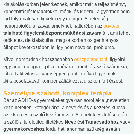
kisiskoláskorban jelentkeznek, amikor már a teljesítményt,
koncentrációt feladatokkal mérik, és kiderül, a gyermek nem
tud folyamatosan figyelni egy dologra. A betegség
neuorobiológiai zavar, amelynek hátterében
az
agyban
található figyelemközpont működési zavara
áll, ami lehet
örökletes, de kialakulhat magzatkorban oxigénhiányos
állapot következtében is, így nem nevelési probléma.
Mivel nem tudnak hosszasabban
összpontosítani
, figyelni
egy adott dologra – pl. a tanórára – mert fárasztó számukra,
túlzott aktivitással vagy éppen pont fordítva figyelmük
„kikapcsolásával” kompenzálják ezt a diszkomfort érzést.
Személyre szabott, komplex terápia
Bár az ADHD-s gyermekeket gyakran sorolják a „neveletlen,
kezelhetetlen” kategóriába, a nevelés és a kezelés kulcsa
az iskola és a szülő kezében van. A tünetek észlelése után
a szülő a területileg illetékes
Nevelési Tanácsadóhoz
vagy
gyermekorvoshoz
fordulhat, ahonnan szükség esetén