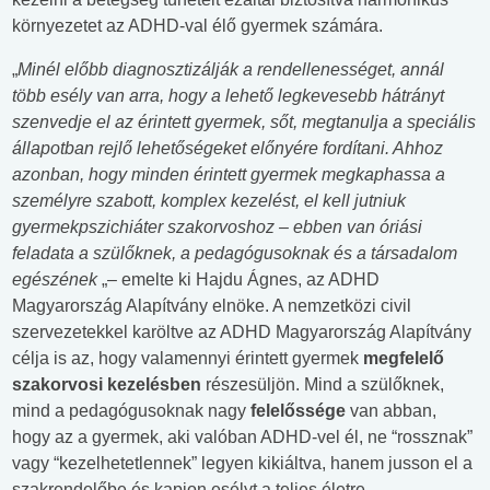
környezetet az ADHD-val élő gyermek számára.
„
Minél előbb diagnosztizálják a rendellenességet, annál
több esély van arra, hogy a lehető legkevesebb hátrányt
szenvedje el az érintett gyermek, sőt, megtanulja a speciális
állapotban rejlő lehetőségeket előnyére fordítani. Ahhoz
azonban, hogy minden érintett gyermek megkaphassa a
személyre szabott, komplex kezelést, el kell jutniuk
gyermekpszichiáter szakorvoshoz – ebben van óriási
feladata a szülőknek, a pedagógusoknak és a társadalom
egészének
„– emelte ki Hajdu Ágnes, az ADHD
Magyarország Alapítvány elnöke. A nemzetközi civil
szervezetekkel karöltve az ADHD Magyarország Alapítvány
célja is az, hogy valamennyi érintett gyermek
megfelelő
szakorvosi kezelésben
részesüljön. Mind a szülőknek,
mind a pedagógusoknak nagy
felelőssége
van abban,
hogy az a gyermek, aki valóban ADHD-vel él, ne “rossznak”
vagy “kezelhetetlennek” legyen kikiáltva, hanem jusson el a
szakrendelőbe és kapjon esélyt a teljes életre.