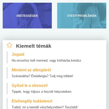
#BETEGSÉGEK
#TESTI PROBLÉMÁK
Kiemelt témák
Jogaid
Ha orvoshoz kell menned, vagy kórházba kerülsz
Mindent az allergiáról
Szénanátha? Ételallergia? Tudj meg többet!
Győzd le a stresszt!
Tippek, hogy túljuss a feszült helyzeteken.
Elsősegély tudásteszt
Tudod, mi a teendő vészhelyzetben? Teszteld!