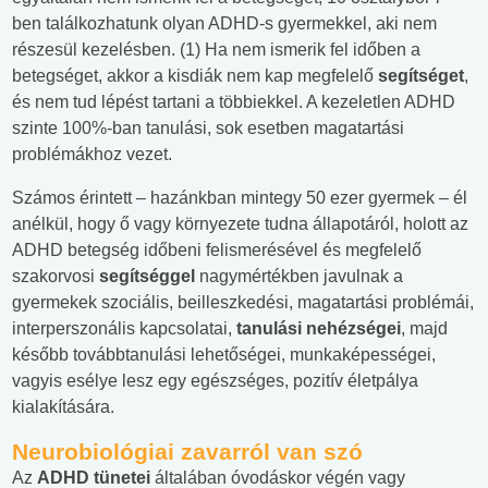
ben találkozhatunk olyan ADHD-s gyermekkel, aki nem
részesül kezelésben. (1) Ha nem ismerik fel időben a
betegséget, akkor a kisdiák nem kap megfelelő
segítséget
,
és nem tud lépést tartani a többiekkel. A kezeletlen ADHD
szinte 100%-ban tanulási, sok esetben magatartási
problémákhoz vezet.
Számos érintett – hazánkban mintegy 50 ezer gyermek – él
anélkül, hogy ő vagy környezete tudna állapotáról, holott az
ADHD betegség időbeni felismerésével és megfelelő
szakorvosi
segítséggel
nagymértékben javulnak a
gyermekek szociális, beilleszkedési, magatartási problémái,
interperszonális kapcsolatai,
tanulási nehézségei
, majd
később továbbtanulási lehetőségei, munkaképességei,
vagyis esélye lesz egy egészséges, pozitív életpálya
kialakítására.
Neurobiológiai zavarról van szó
Az
ADHD tünetei
általában óvodáskor végén vagy