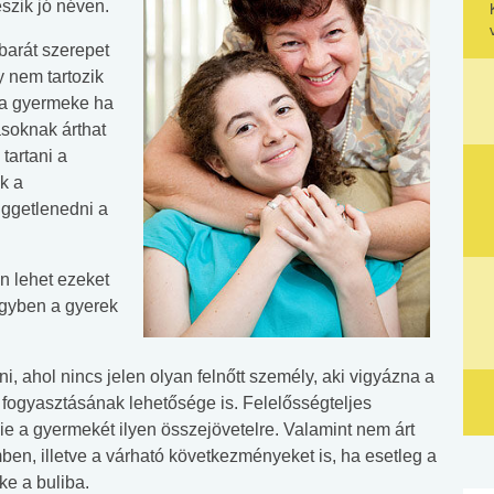
szik jó néven.
barát szerepet
y nem tartozik
gy a gyermeke ha
soknak árthat
tartani a
k a
üggetlenedni a
n lehet ezeket
 egyben a gyerek
, ahol nincs jelen olyan felnőtt személy, aki vigyázna a
k fogyasztásának lehetősége is. Felelősségteljes
 a gyermekét ilyen összejövetelre. Valamint nem árt
mben, illetve a várható következményeket is, ha esetleg a
ke a buliba.