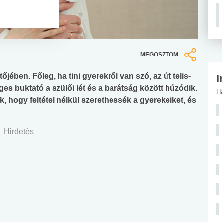
MEGOSZTOM
ében. Főleg, ha tini gyerekről van szó, az út telis-
I
ges buktató a szülői lét és a barátság között húzódik.
H
, hogy feltétel nélkül szerethessék a gyerekeiket, és
Hirdetés