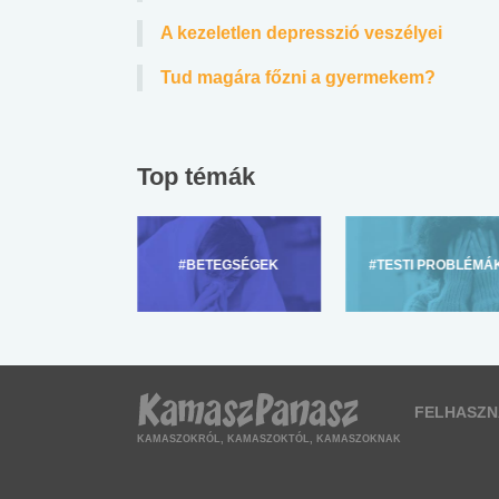
A kezeletlen depresszió veszélyei
Tud magára főzni a gyermekem?
Top témák
ZÜLŐKNEK
#BETEGSÉGEK
#TESTI PROBLÉMÁ
FELHASZN
KAMASZOKRÓL, KAMASZOKTÓL, KAMASZOKNAK