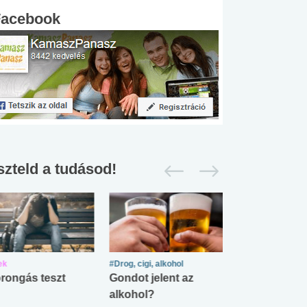
Facebook
szteld a tudásod!
ek
#Drog, cigi, alkohol
#Zöldövezet
rongás teszt
Gondot jelent az
Mekkora az ö
alkohol?
lábnyomod?