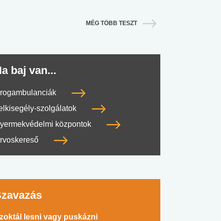
MÉG TÖBB TESZT
a baj van...
rogambulanciák
elkisegély-szolgálatok
yermekvédelmi központok
rvoskereső
Szavazás
zoktál lesni vagy puskázni