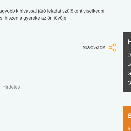
No.42
nagyobb kihívással járó feladat szülőként viselkedni,
s, hiszen a gyereke az ön jövője.
H
MEGOSZTOM
D
L
G
O
Hirdetés
S