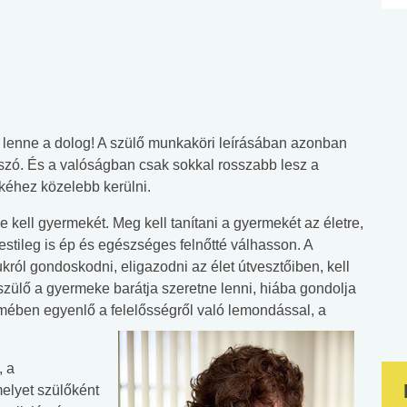
 lenne a dolog! A szülő munkaköri leírásában azonban
 szó. És a valóságban csak sokkal rosszabb lesz a
ekéhez közelebb kerülni.
nie kell gyermekét. Meg kell tanítani a gyermekét az életre,
 testileg is ép és egészséges felnőtté válhasson. A
ól gondoskodni, eligazodni az élet útvesztőiben, kell
y szülő a gyermeke barátja szeretne lenni, hiába gondolja
emében egyenlő a felelősségről való lemondással, a
, a
melyet szülőként