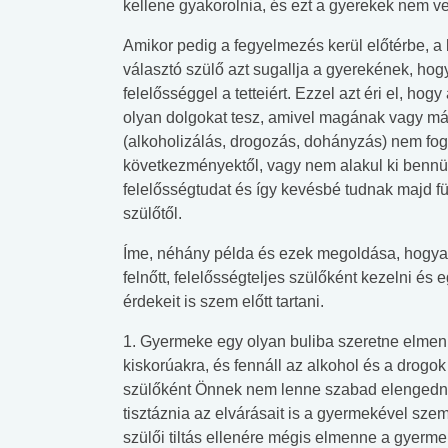
kellene gyakorolnia, és ezt a gyerekek nem ve
Amikor pedig a fegyelmezés kerül előtérbe, a 
választó szülő azt sugallja a gyerekének, hog
felelősséggel a tetteiért. Ezzel azt éri el, ho
olyan dolgokat tesz, amivel magának vagy má
(alkoholizálás, drogozás, dohányzás) nem fog 
következményektől, vagy nem alakul ki bennü
felelősségtudat és így kevésbé tudnak majd f
szülőtől.
Íme, néhány példa és ezek megoldása, hogya
felnőtt, felelősségteljes szülőként kezelni és
érdekeit is szem előtt tartani.
1. Gyermeke egy olyan buliba szeretne elmenni
kiskorúakra, és fennáll az alkohol és a drogo
szülőként Önnek nem lenne szabad elengednie
tisztáznia az elvárásait is a gyermekével sze
szülői tiltás ellenére mégis elmenne a gyerme