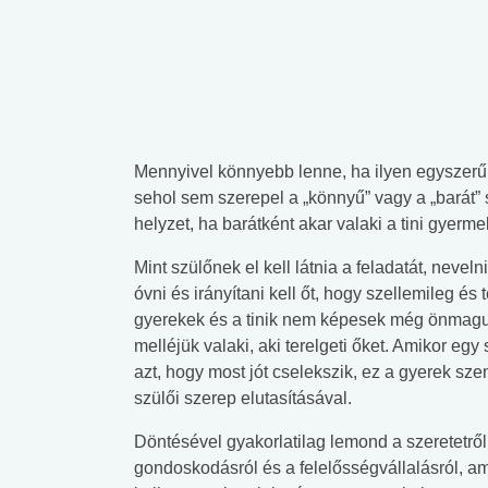
Mennyivel könnyebb lenne, ha ilyen egyszerű
sehol sem szerepel a „könnyű” vagy a „barát”
helyzet, ha barátként akar valaki a tini gyerm
Mint szülőnek el kell látnia a feladatát, nevel
óvni és irányítani kell őt, hogy szellemileg és
gyerekek és a tinik nem képesek még önmagukr
melléjük valaki, aki terelgeti őket. Amikor eg
azt, hogy most jót cselekszik, ez a gyerek sz
szülői szerep elutasításával.
Döntésével gyakorlatilag lemond a szeretetről
gondoskodásról és a felelősségvállalásról, a