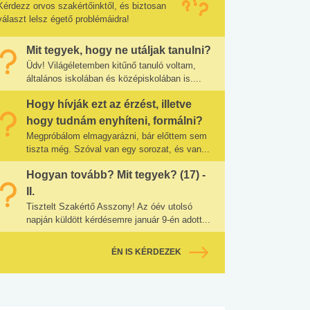
Kérdezz orvos szakértőinktől, és biztosan
választ lelsz égető problémáidra!
Mit tegyek, hogy ne utáljak tanulni?
Üdv! Világéletemben kitűnő tanuló voltam,
általános iskolában és középiskolában is....
Hogy hívják ezt az érzést, illetve
hogy tudnám enyhíteni, formálni?
Megpróbálom elmagyarázni, bár előttem sem
tiszta még. Szóval van egy sorozat, és van...
Hogyan tovább? Mit tegyek? (17) -
II.
Tisztelt Szakértő Asszony! Az óév utolsó
napján küldött kérdésemre január 9-én adott...
ÉN IS KÉRDEZEK