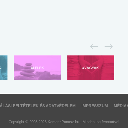
K
#LÉLEK
#VÁGYAK
ÁLÁSI FELTÉTELEK ÉS ADATVÉDELEM
IMPRESSZUM
MÉDIA
Copyright © 2008-2026 KamaszPanasz.hu - Minden jog fenntartva!