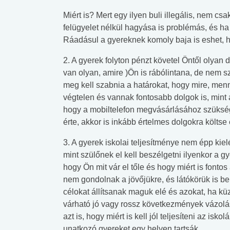
Miért is? Mert egy ilyen buli illegális, nem cs
felügyelet nélkül hagyása is problémás, és ha
Ráadásul a gyereknek komoly baja is eshet, h
2. A gyerek folyton pénzt követel Öntől olyan
van olyan, amire )Ön is rábólintana, de nem s
meg kell szabnia a határokat, hogy mire, menn
végtelen és vannak fontosabb dolgok is, mint 
hogy a mobiltelefon megvásárlásához szüksé
érte, akkor is inkább értelmes dolgokra költse 
3. A gyerek iskolai teljesítménye nem épp kiel
mint szülőnek el kell beszélgetni ilyenkor a gyer
hogy Ön mit vár el tőle és hogy miért is fonto
nem gondolnak a jövőjükre, és látókörük is beh
célokat állítsanak maguk elé és azokat, ha küz
 alkohol
#Zöldövezet
#Betegségek
várható jó vagy rossz következmények vázolás
lent az
Mekkora az ökológiai
Elsősegély
azt is, hogy miért is kell jól teljesíteni az isk
lábnyomod?
tudásteszt
unatkozó gyereket egy helyen tartsák.