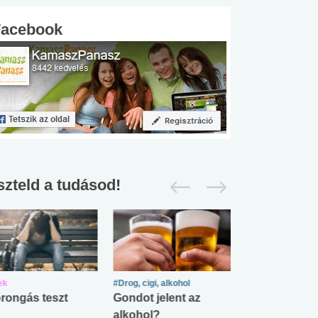
Facebook
szteld a tudásod!
ek
#Drog, cigi, alkohol
#Zöldövezet
rongás teszt
Gondot jelent az
Mekkora az ö
alkohol?
lábnyomod?