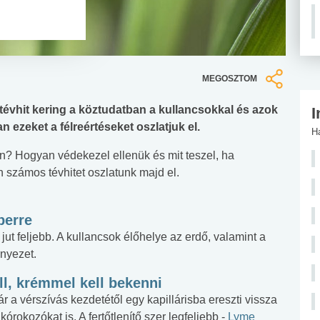
MEGOSZTOM
tévhit kering a köztudatban a kullancsokkal és azok
I
 ezeket a félreértéseket oszlatjuk el.
H
n? Hogyan védekezel ellenük és mit teszel, ha
 számos tévhitet oszlatunk majd el.
berre
ut feljebb. A kullancsok élőhelye az erdő, valamint a
nyezet.
kell, krémmel kell bekenni
ár a vérszívás kezdetétől egy kapillárisba ereszti vissza
órokozókat is. A fertőtlenítő szer legfeljebb -
Lyme