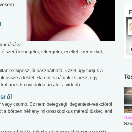
évesen)
t
enyomásával
célszerű kenegetni, tekergetni, ecettel, krémekkel,
ullancscsipesz jól használható. Ezzel úgy tudjuk a
Te
uk össze a testét. Ha nincs nálunk csipesz, egy
.kullancs.hu nyitóoldalán alul a videót).
sről
ír vagy csomó. Ez nem betegség! Idegentest-reakcióról
adt a bőrben néhány mikroszkopikus méretű tüske), ami
#Suli, munka
#Suli, munka
#Lél
Angol középfokú
Internet-függőség
Szo
nyelvvizsga teszt -
teszt