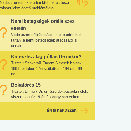
Kérdezz orvos szakértőinktől, és biztosan
választ lelsz égető problémáidra!
Nemi betegségek orális szex
esetén
Védekezés nélküli orális szex esetén kell
tartani a nemi betegségek átadásától s
annak...
Keresztszalag-pótlás De mikor?
Tisztelt Szakértő! Engem Alexnek hívnak,
1999. október 4-én születtem, 194 cm, 99
kg...
Bokatörés 15
Tisztelt Dr. nő / Dr. úr! Szurdokpüspökin élek,
viszont január 19-én Jobbágyiban voltam...
ÉN IS KÉRDEZEK