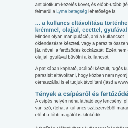
antibiotikum-kezelés követ, és előbb-utóbb (t
felmerül a
Lyme betegség
lehetősége is.
... a kullancs eltávolítása történhe
krémmel, olajjal, ecettel, gyufával
Minden olyan manipuláció, ami a kullancsot
öklendezésre készteti, vagy a parazita össz
jár, növeli a fertőződés kockázatát. Ezért nem 
olajjal, gyufával bűvölni a kullancsot.
A patikában kapható, acélból készült, rugós k
parazitát eltávolítani, hogy közben nem nyomj
cérnaszállal is el tudjuk távolítani (lásd a www
Tények a csípésről és fertőződé
A csípés helyén néha látható egy lencsényi p
van szó, (tehát a kullancs szájszervéből mar
 alkohol
#Zöldövezet
#Betegségek
előbb-utóbb magától is kilökődik.
lent az
Mekkora az ökológiai
Elsősegély
lábnyomod?
tudásteszt