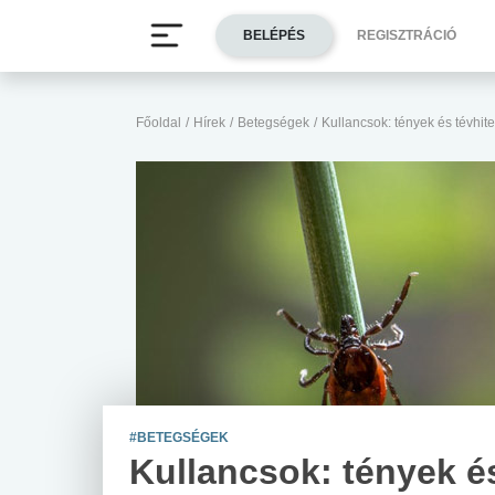
BELÉPÉS
REGISZTRÁCIÓ
Főoldal
/
Hírek
/
Betegségek
/
Kullancsok: tények és tévhit
#BETEGSÉGEK
Kullancsok: tények é