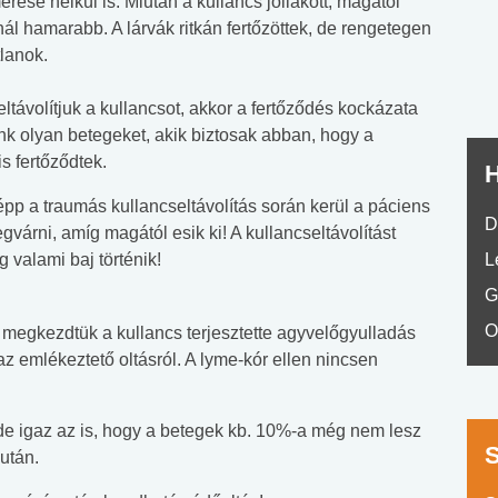
erése nélkül is. Miután a kullancs jóllakott, magától
No.42
nnál hamarabb. A lárvák ritkán fertőzöttek, de rengetegen
lanok.
ltávolítjuk a kullancsot, akkor a fertőződés kockázata
k olyan betegeket, akik biztosak abban, hogy a
s fertőződtek.
H
pp a traumás kullancseltávolítás során kerül a páciens
D
rni, amíg magától esik ki! A kullancseltávolítást
 valami baj történik!
L
G
O
 megkezdtük a kullancs terjesztette agyvelőgyulladás
az emlékeztető oltásról. A lyme-kór ellen nincsen
de igaz az is, hogy a betegek kb. 10%-a még nem lesz
után.