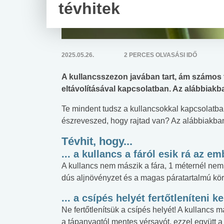
tévhitek
2025.05.26.
2 PERCES OLVASÁSI IDŐ
A kullancsszezon javában tart, ám számos 
eltávolításával kapcsolatban. Az alábbiakban
Te mindent tudsz a kullancsokkal kapcsolatba
észreveszed, hogy rajtad van? Az alábbiakban
Tévhit, hogy...
... a kullancs a fáról esik rá az em
A kullancs nem mászik a fára, 1 méternél nem j
dús aljnövényzet és a magas páratartalmú kör
... a csípés helyét fertőtleníteni 
Ne fertőtlenítsük a csípés helyét! A kullancs m
a tápanyagtól mentes vérsavót, ezzel együtt a k