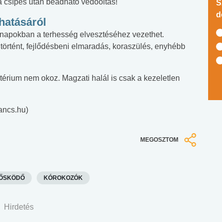
 a csípés után beadható védőoltás!
S
d
hatásáról
hónapokban a terhesség elvesztéséhez vezethet.
örtént, fejlődésbeni elmaradás, koraszülés, enyhébb
térium nem okoz. Magzati halál is csak a kezeletlen
ancs.hu)
MEGOSZTOM
ŐSKÖDŐ
KÓROKOZÓK
Hirdetés