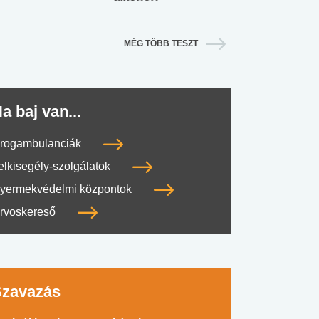
MÉG TÖBB TESZT
a baj van...
rogambulanciák
elkisegély-szolgálatok
yermekvédelmi központok
rvoskereső
Szavazás