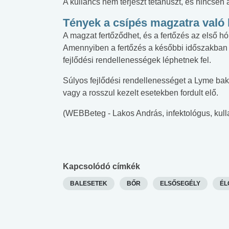
A kullancs nem terjeszt tetanuszt, és nincsen
Tények a csípés magzatra való 
A magzat fertőződhet, és a fertőzés az első 
Amennyiben a fertőzés a későbbi időszakban t
fejlődési rendellenességek léphetnek fel.
Súlyos fejlődési rendellenességet a Lyme bak
vagy a rosszul kezelt esetekben fordult elő.
(WEBBeteg - Lakos András, infektológus, kull
Kapcsolódó címkék
BALESETEK
BŐR
ELSŐSEGÉLY
ÉL