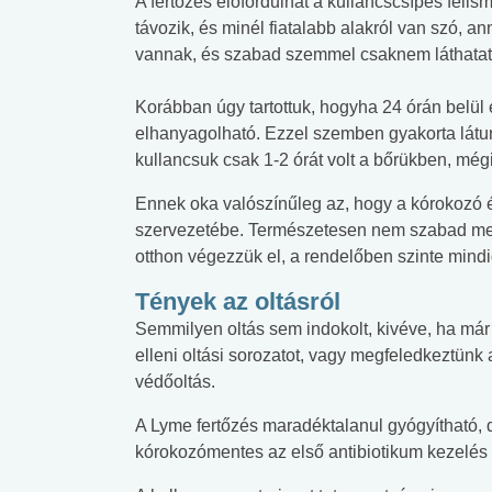
A fertőzés előfordulhat a kullancscsípés felism
távozik, és minél fiatalabb alakról van szó, a
vannak, és szabad szemmel csaknem láthatat
Korábban úgy tartottuk, hogyha 24 órán belül e
elhanyagolható. Ezzel szemben gyakorta látun
kullancsuk csak 1-2 órát volt a bőrükben, mégi
Ennek oka valószínűleg az, hogy a kórokozó é
szervezetébe. Természetesen nem szabad megvá
otthon végezzük el, a rendelőben szinte mindig
Tények az oltásról
Semmilyen oltás sem indokolt, kivéve, ha már
elleni oltási sorozatot, vagy megfeledkeztünk 
védőoltás.
A Lyme fertőzés maradéktalanul gyógyítható, 
kórokozómentes az első antibiotikum kezelés 