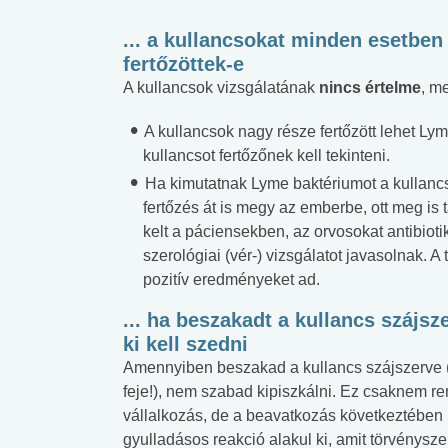
... a kullancsokat minden esetben
fertőzöttek-e
A kullancsok vizsgálatának
nincs értelme
, me
A kullancsok nagy része fertőzött lehet Lym
kullancsot fertőzőnek kell tekinteni.
Ha kimutatnak Lyme baktériumot a kullanc
fertőzés át is megy az emberbe, ott meg is t
kelt a páciensekben, az orvosokat antibioti
szerológiai (vér-) vizsgálatot javasolnak.
pozitív eredményeket ad.
... ha beszakadt a kullancs szájsze
ki kell szedni
Amennyiben beszakad a kullancs szájszerve
feje!), nem szabad kipiszkálni. Ez csaknem r
vállalkozás, de a beavatkozás következtében
gyulladásos reakció alakul ki, amit törvénysz