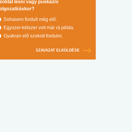
zoktál lesni vagy puskázni
olgozatíráskor?
Sohasem fordult még elő.
Egyszer-kétszer volt már rá példa.
Gyakran elő szokott fordulni.
SZAVAZAT ELKÜLDÉSE