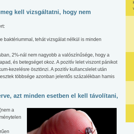
 meg kell vizsgáltatni, hogy nem
rt:
e baktériummal, tehát vizsgálat nélkül is minden
sban, 2%-nál nem nagyobb a valószínűsége, hogy a
apad, és betegséget okoz. A pozitív lelet viszont pánikot
kum-kezelésre ösztönzi. A pozitív kullancslelet után
 A tesztek többsége azonban jelentős százalékban hamis
rve, azt minden esetben el kell távolítani,
 (nem a
eménytelen
erűen