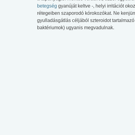
betegség
gyanúját keltve -, helyi irritációt ok
rétegeiben szaporodó kórokozókat. Ne kenjünk
gyulladásgátlás céljából szteroidot tartalmazó
baktériumok) ugyanis megvadulnak.