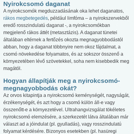
Nyirokcsomó daganat
A nyirokcsomók megduzzadásának oka lehet daganatos,
rákos megbetegedés
, például limfóma – a nyirokszervekből
eredő rosszindulatú daganat -, a nyirokcsomókban
megjelenő rákos áttét (metasztázis). A daganat tünetei
általában eltérnek a fertőzés okozta megnagyobbodástól
abban, hogy a daganat többnyire nem okoz fájdalmat, a
csomó növekedése folyamatos, és az sokszor összenő a
környezetében lévő szövetekkel, soha nem kisebbedik meg
magától.
Hogyan állapítják meg a nyirokcsomó-
megnagyobbodás okát?
Az orvos kitapintja a nyirokcsomó keménységét, nagyságát,
érzékenységét, és azt hogy a csomó külön áll-e vagy
összenőtt-e a környezetével. Ultrahangvizsgálat tökéletes
nyirokcsomó elemzésére, a szerkezetét látva általában már
választ ad a jóindulat (pl. gyulladás), vagy rosszindulatú
folyamat kérdésére. Bizonyos esetekben (pl. hasüregi