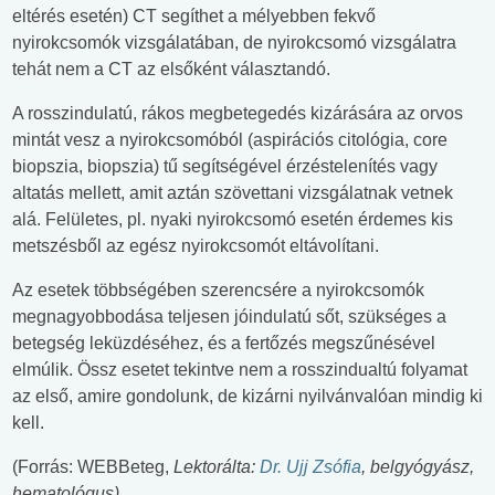
eltérés esetén) CT segíthet a mélyebben fekvő
nyirokcsomók vizsgálatában, de nyirokcsomó vizsgálatra
tehát nem a CT az elsőként választandó.
A rosszindulatú, rákos megbetegedés kizárására az orvos
mintát vesz a nyirokcsomóból (aspirációs citológia, core
biopszia, biopszia) tű segítségével érzéstelenítés vagy
altatás mellett, amit aztán szövettani vizsgálatnak vetnek
alá. Felületes, pl. nyaki nyirokcsomó esetén érdemes kis
metszésből az egész nyirokcsomót eltávolítani.
Az esetek többségében szerencsére a nyirokcsomók
megnagyobbodása teljesen jóindulatú sőt, szükséges a
betegség leküzdéséhez, és a fertőzés megszűnésével
elmúlik. Össz esetet tekintve nem a rosszindualtú folyamat
az első, amire gondolunk, de kizárni nyilvánvalóan mindig ki
kell.
(Forrás: WEBBeteg,
Lektorálta:
Dr. Ujj Zsófia
, belgyógyász,
hematológus)