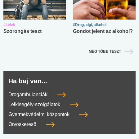
#Lélek
#Drog, cigi, alkohol
Szorongás teszt
Gondot jelent az alkohol?
MÉG TÖBB TESZT
Ha baj van...
Drogambulanciák
Lelkisegély-szolgálatok
Gyermekvédelmi központok
Orvoskereső