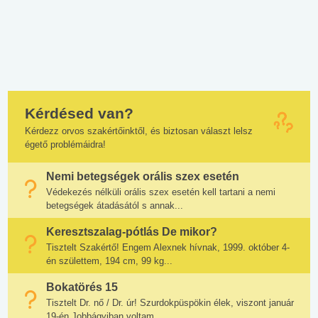
Kérdésed van?
Kérdezz orvos szakértőinktől, és biztosan választ lelsz
égető problémáidra!
Nemi betegségek orális szex esetén
Védekezés nélküli orális szex esetén kell tartani a nemi
betegségek átadásától s annak...
Keresztszalag-pótlás De mikor?
Tisztelt Szakértő! Engem Alexnek hívnak, 1999. október 4-
én születtem, 194 cm, 99 kg...
Bokatörés 15
Tisztelt Dr. nő / Dr. úr! Szurdokpüspökin élek, viszont január
19-én Jobbágyiban voltam...