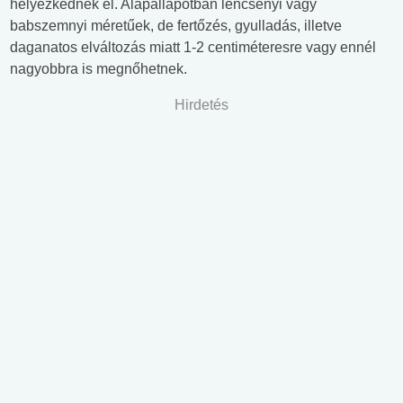
helyezkednek el. Alapállapotban lencsényi vagy
babszemnyi méretűek, de fertőzés, gyulladás, illetve
daganatos elváltozás miatt 1-2 centiméteresre vagy ennél
nagyobbra is megnőhetnek.
Hirdetés