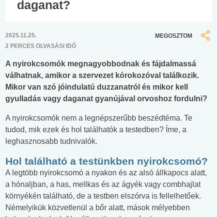
daganat?
2025.11.25.
MEGOSZTOM
2 PERCES OLVASÁSI IDŐ
A nyirokcsomók megnagyobbodnak és fájdalmassá
válhatnak, amikor a szervezet kórokozóval találkozik.
Mikor van szó jóindulatú duzzanatról és mikor kell
gyulladás vagy daganat gyanújával orvoshoz fordulni?
A nyirokcsomók nem a legnépszerűbb beszédtéma. Te
tudod, mik ezek és hol találhatók a testedben? Íme, a
leghasznosabb tudnivalók.
Hol található a testünkben nyirokcsomó?
A legtöbb nyirokcsomó a nyakon és az alsó állkapocs alatt,
a hónaljban, a has, mellkas és az ágyék vagy combhajlat
környékén található, de a testben elszórva is fellelhetőek.
Némelyikük közvetlenül a bőr alatt, mások mélyebben