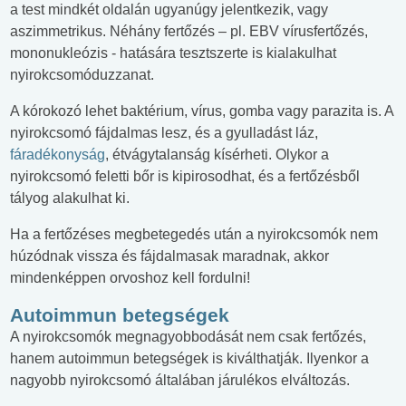
a test mindkét oldalán ugyanúgy jelentkezik, vagy
aszimmetrikus. Néhány fertőzés – pl. EBV vírusfertőzés,
mononukleózis - hatására tesztszerte is kialakulhat
nyirokcsomóduzzanat.
A kórokozó lehet baktérium, vírus, gomba vagy parazita is. A
nyirokcsomó fájdalmas lesz, és a gyulladást láz,
fáradékonyság
, étvágytalanság kísérheti. Olykor a
nyirokcsomó feletti bőr is kipirosodhat, és a fertőzésből
tályog alakulhat ki.
Ha a fertőzéses megbetegedés után a nyirokcsomók nem
húzódnak vissza és fájdalmasak maradnak, akkor
mindenképpen orvoshoz kell fordulni!
Autoimmun betegségek
A nyirokcsomók megnagyobbodását nem csak fertőzés,
hanem autoimmun betegségek is kiválthatják. Ilyenkor a
nagyobb nyirokcsomó általában járulékos elváltozás.