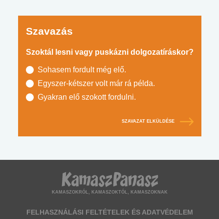
Szavazás
Szoktál lesni vagy puskázni dolgozatíráskor?
Sohasem fordult még elő.
Egyszer-kétszer volt már rá példa.
Gyakran elő szokott fordulni.
SZAVAZAT ELKÜLDÉSE
KAMASZOKRÓL, KAMASZOKTÓL, KAMASZOKNAK
FELHASZNÁLÁSI FELTÉTELEK ÉS ADATVÉDELEM