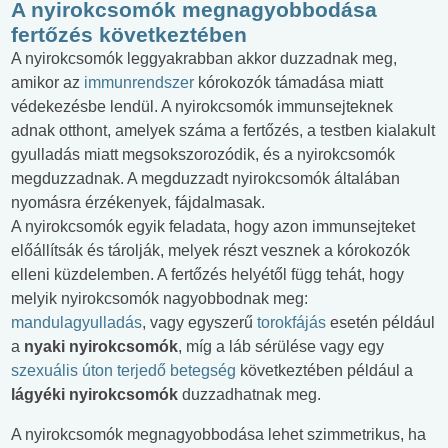
A nyirokcsomók megnagyobbodása
fertőzés következtében
A nyirokcsomók leggyakrabban akkor duzzadnak meg,
amikor az
immunrendszer
kórokozók támadása miatt
védekezésbe lendül. A nyirokcsomók immunsejteknek
adnak otthont, amelyek száma a fertőzés, a testben kialakult
gyulladás miatt
megsokszorozódik, és a nyirokcsomók
megduzzadnak. A megduzzadt nyirokcsomók általában
nyomásra érzékenyek, fájdalmasak.
A nyirokcsomók egyik feladata, hogy azon immunsejteket
előállítsák és tárolják, melyek részt vesznek a kórokozók
elleni küzdelemben. A fertőzés helyétől függ tehát, hogy
melyik nyirokcsomók nagyobbodnak meg:
mandulagyulladás
, vagy egyszerű
torokfájás
esetén például
a
nyaki nyirokcsomók
, míg a láb sérülése vagy egy
szexuális úton terjedő betegség
következtében például a
lágyéki nyirokcsomók
duzzadhatnak meg.
A nyirokcsomók megnagyobbodása lehet szimmetrikus, ha