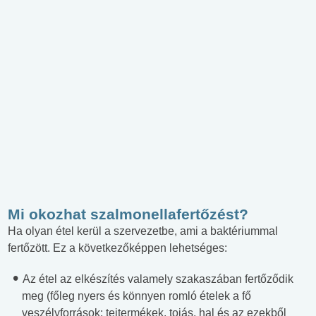
Mi okozhat szalmonellafertőzést?
Ha olyan étel kerül a szervezetbe, ami a baktériummal
fertőzött. Ez a következőképpen lehetséges:
Az étel az elkészítés valamely szakaszában fertőződik
meg (főleg nyers és könnyen romló ételek a fő
veszélyforrások: tejtermékek, tojás, hal és az ezekből