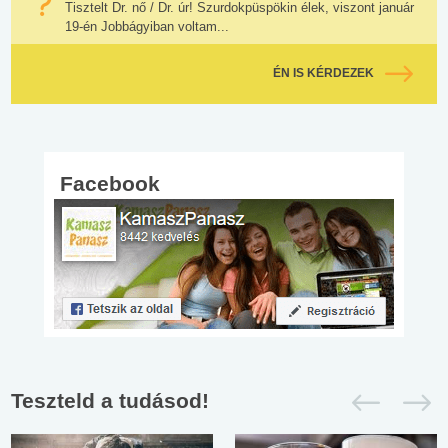
Tisztelt Dr. nő / Dr. úr! Szurdokpüspökin élek, viszont január
19-én Jobbágyiban voltam...
ÉN IS KÉRDEZEK
Facebook
Teszteld a tudásod!