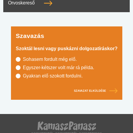
Orvoskereső
Szavazás
Szoktál lesni vagy puskázni dolgozatíráskor?
Sohasem fordult még elő.
Egyszer-kétszer volt már rá példa.
Gyakran elő szokott fordulni.
SZAVAZAT ELKÜLDÉSE