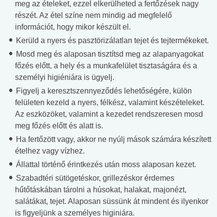
meg az ételeket, ezzel elkerülheted a fertőzések nagy
részét. Az étel színe nem mindig ad megfelelő
információt, hogy mikor készült el.
Kerüld a nyers és pasztörizálatlan tejet és tejtermékeket.
Mosd meg és alaposan tisztítsd meg az alapanyagokat
főzés előtt, a hely és a munkafelület tisztaságára és a
személyi higiéniára is ügyelj.
Figyelj a keresztszennyeződés lehetőségére, külön
felületen kezeld a nyers, félkész, valamint készételeket.
Az eszközöket, valamint a kezedet rendszeresen mosd
meg főzés előtt és alatt is.
Ha fertőzött vagy, akkor ne nyúlj mások számára készített
ételhez vagy vízhez.
Állattal történő érintkezés után moss alaposan kezet.
Szabadtéri sütögetéskor, grillezéskor érdemes
hűtőtáskában tárolni a húsokat, halakat, majonézt,
salátákat, tejet. Alaposan süssünk át mindent és ilyenkor
is figyeljünk a személyes higiniára.