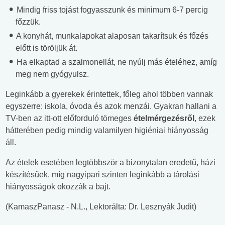
Mindig friss tojást fogyasszunk és minimum 6-7 percig
főzzük.
A konyhát, munkalapokat alaposan takarítsuk és főzés
előtt is töröljük át.
Ha elkaptad a szalmonellát, ne nyúlj más ételéhez, amíg
meg nem gyógyulsz.
Leginkább a gyerekek érintettek, főleg ahol többen vannak
egyszerre: iskola, óvoda és azok menzái. Gyakran hallani a
TV-ben az itt-ott előforduló tömeges
ételmérgezésről
, ezek
hátterében pedig mindig valamilyen higiéniai hiányosság
áll.
Az ételek esetében legtöbbször a bizonytalan eredetű, házi
készítésűek, míg nagyipari szinten leginkább a tárolási
hiányosságok okozzák a bajt.
(KamaszPanasz - N.L., Lektorálta: Dr. Lesznyák Judit)