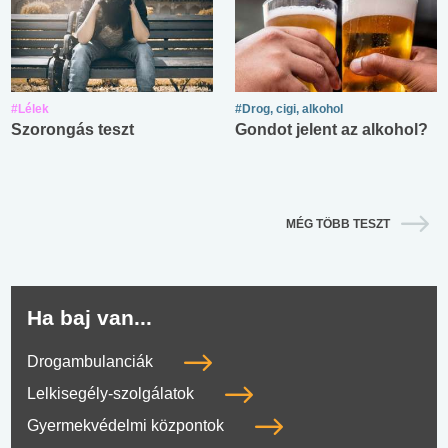
#Lélek
#Drog, cigi, alkohol
Szorongás teszt
Gondot jelent az alkohol?
MÉG TÖBB TESZT
Ha baj van...
Drogambulanciák
Lelkisegély-szolgálatok
Gyermekvédelmi központok