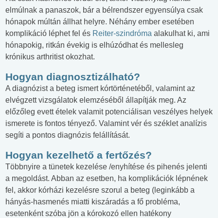
elmúlnak a panaszok, bár a bélrendszer egyensúlya csak
hónapok múltán állhat helyre. Néhány ember esetében
komplikáció léphet fel és
Reiter-szindróma
alakulhat ki, ami
hónapokig, ritkán évekig is elhúzódhat és mellesleg
krónikus arthritist okozhat.
Hogyan diagnosztizálható?
A diagnózist a beteg ismert kórtörténetéből, valamint az
elvégzett vizsgálatok elemzéséből állapítják meg. Az
előzőleg evett ételek valamit potenciálisan veszélyes helyek
ismerete is fontos tényező. Valamint vér és széklet analízis
segíti a pontos diagnózis felállítását.
Hogyan kezelhető a fertőzés?
Többnyire a tünetek kezelése /enyhítése és pihenés jelenti
a megoldást. Abban az esetben, ha komplikációk lépnének
fel, akkor kórházi kezelésre szorul a beteg (leginkább a
hányás-hasmenés miatti kiszáradás a fő probléma,
esetenként szóba jön a kórokozó ellen hatékony