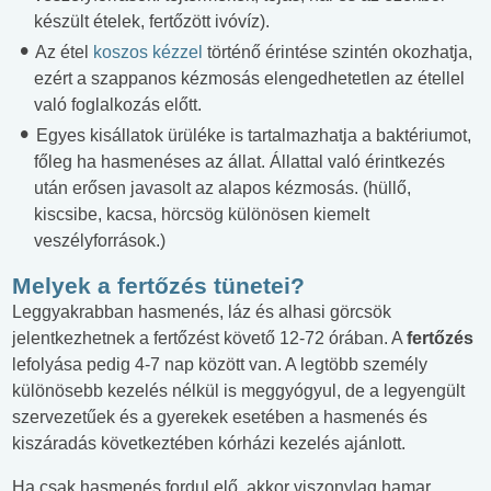
készült ételek, fertőzött ivóvíz).
Az étel
koszos kézzel
történő érintése szintén okozhatja,
ezért a szappanos kézmosás elengedhetetlen az étellel
való foglalkozás előtt.
Egyes kisállatok ürüléke is tartalmazhatja a baktériumot,
főleg ha hasmenéses az állat. Állattal való érintkezés
után erősen javasolt az alapos kézmosás. (hüllő,
kiscsibe, kacsa, hörcsög különösen kiemelt
veszélyforrások.)
Melyek a fertőzés tünetei?
Leggyakrabban hasmenés, láz és alhasi görcsök
jelentkezhetnek a fertőzést követő 12-72 órában. A
fertőzés
lefolyása pedig 4-7 nap között van. A legtöbb személy
különösebb kezelés nélkül is meggyógyul, de a legyengült
szervezetűek és a gyerekek esetében a hasmenés és
kiszáradás következtében kórházi kezelés ajánlott.
Ha csak hasmenés fordul elő, akkor viszonylag hamar