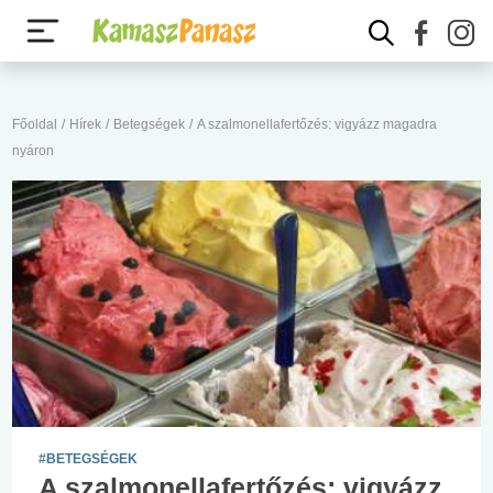
Főoldal
/
Hírek
/
Betegségek
/
A szalmonellafertőzés: vigyázz magadra
nyáron
#BETEGSÉGEK
A szalmonellafertőzés: vigyázz