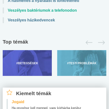
A hasmenés a nyaralást is tönkreteheti
Veszélyes baktériumok a telefonodon
Veszélyes házikedvencek
Top témák
#BETEGSÉGEK
#TESTI PROBLÉMÁK
Kiemelt témák
Jogaid
Ha orvoshoz kell menned, vagy kórházba kerülsz