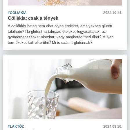
#CÖLIAKIA
2024.10.14.
Cöliákia: csak a tények
A cöliákiás beteg nem ehet olyan ételeket, amelyekben glutén
található? Ha glutént tartalmazó ételeket fogyasztanak, az
gyomorpanaszokat okozhat, vagy megbetegítheti őket? Milyen
termékeket kell elkerülni? Mi is számít gluténnak?
#LAKTÓZ
2024.08.10.