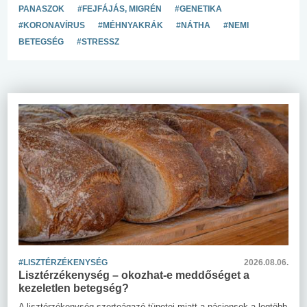
PANASZOK
#FEJFÁJÁS, MIGRÉN
#GENETIKA
#KORONAVÍRUS
#MÉHNYAKRÁK
#NÁTHA
#NEMI
BETEGSÉG
#STRESSZ
#LISZTÉRZÉKENYSÉG
2026.08.06.
Lisztérzékenység – okozhat-e meddőséget a
kezeletlen betegség?
A lisztérzékenység szerteágazó tünetei miatt a páciensek a legtöbb