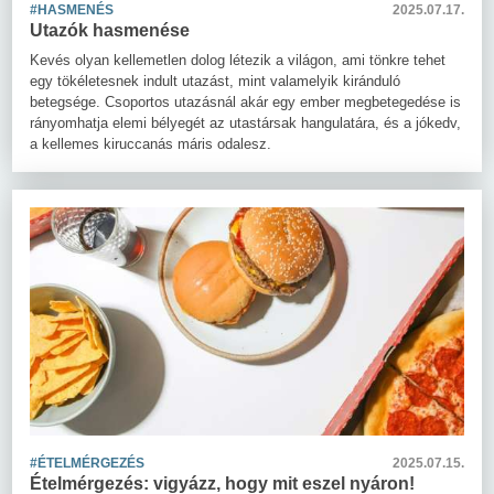
#HASMENÉS
2025.07.17.
Utazók hasmenése
Kevés olyan kellemetlen dolog létezik a világon, ami tönkre tehet
egy tökéletesnek indult utazást, mint valamelyik kiránduló
betegsége. Csoportos utazásnál akár egy ember megbetegedése is
rányomhatja elemi bélyegét az utastársak hangulatára, és a jókedv,
a kellemes kiruccanás máris odalesz.
#ÉTELMÉRGEZÉS
2025.07.15.
Ételmérgezés: vigyázz, hogy mit eszel nyáron!