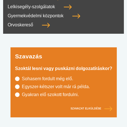
Lelkisegély-szolgálatok
Gyermekvédelmi központok
Orvoskereső
Szavazás
Szoktál lesni vagy puskázni dolgozatíráskor?
Sohasem fordult még elő.
Egyszer-kétszer volt már rá példa.
Gyakran elő szokott fordulni.
SZAVAZAT ELKÜLDÉSE