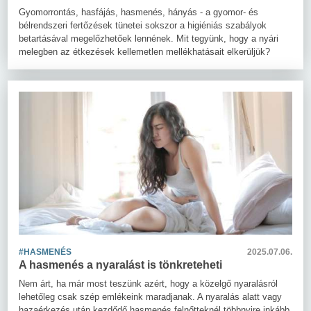
Gyomorrontás, hasfájás, hasmenés, hányás - a gyomor- és
bélrendszeri fertőzések tünetei sokszor a higiéniás szabályok
betartásával megelőzhetőek lennének. Mit tegyünk, hogy a nyári
melegben az étkezések kellemetlen mellékhatásait elkerüljük?
#HASMENÉS
2025.07.06.
A hasmenés a nyaralást is tönkreteheti
Nem árt, ha már most teszünk azért, hogy a közelgő nyaralásról
lehetőleg csak szép emlékeink maradjanak. A nyaralás alatt vagy
hazaérkezés után kezdődő hasmenés felnőtteknél többnyire inkább