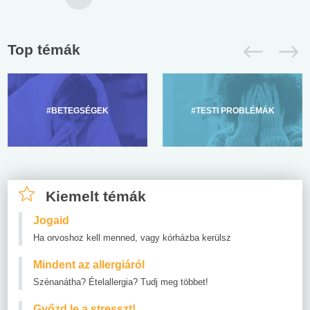
Top témák
#BETEGSÉGEK
#TESTI PROBLÉMÁK
Kiemelt témák
Jogaid
Ha orvoshoz kell menned, vagy kórházba kerülsz
Mindent az allergiáról
Szénanátha? Ételallergia? Tudj meg többet!
Győzd le a stresszt!