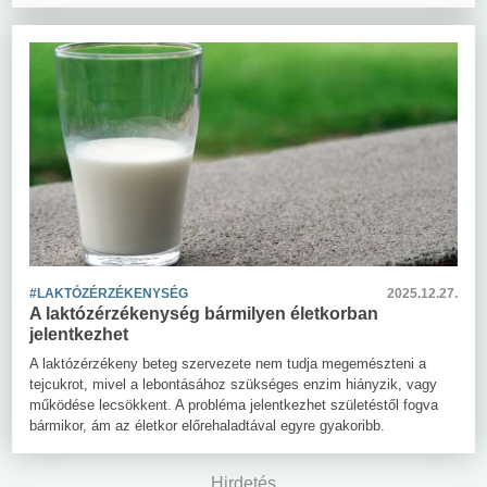
#LAKTÓZÉRZÉKENYSÉG
2025.12.27.
A laktózérzékenység bármilyen életkorban
jelentkezhet
A laktózérzékeny beteg szervezete nem tudja megemészteni a
tejcukrot, mivel a lebontásához szükséges enzim hiányzik, vagy
működése lecsökkent. A probléma jelentkezhet születéstől fogva
bármikor, ám az életkor előrehaladtával egyre gyakoribb.
Hirdetés