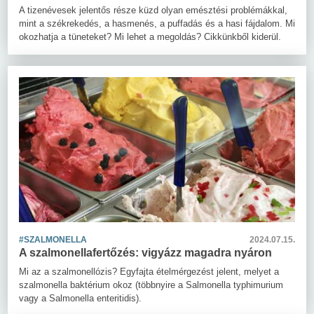
A tizenévesek jelentős része küzd olyan emésztési problémákkal,
mint a székrekedés, a hasmenés, a puffadás és a hasi fájdalom. Mi
okozhatja a tüneteket? Mi lehet a megoldás? Cikkünkből kiderül.
#SZALMONELLA
2024.07.15.
A szalmonellafertőzés: vigyázz magadra nyáron
Mi az a szalmonellózis? Egyfajta ételmérgezést jelent, melyet a
szalmonella baktérium okoz (többnyire a Salmonella typhimurium
vagy a Salmonella enteritidis).