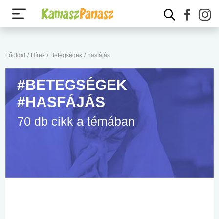
Főoldal
/
Hírek
/
Betegségek
/
hasfájás
#BETEGSÉGEK
#HASFÁJÁS
70 db cikk a témában