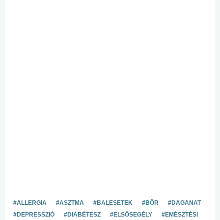
#ALLERGIA
#ASZTMA
#BALESETEK
#BŐR
#DAGANAT
#DEPRESSZIÓ
#DIABÉTESZ
#ELSŐSEGÉLY
#EMÉSZTÉSI