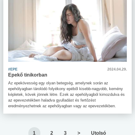
#EPE
2024.04.29.
Epekő tinikorban
Az epekövesség egy olyan betegség, amelynek során az
epehólyagban tárolódó folyékony epéből kisebb-nagyobb, kemény
képletek, kövek jönnek létre. Ezek az epehólyagból kimozdulva és
az epevezetékben haladva gyulladást és fertőzést
eredményezhetnek az epehólyagban vagy az epevezetékben.
1
2
3
>
Utolsó