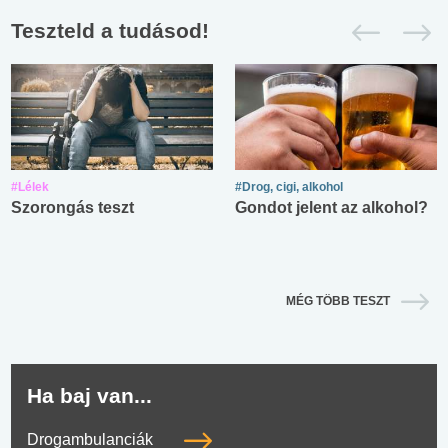
Teszteld a tudásod!
#Lélek
#Drog, cigi, alkohol
Szorongás teszt
Gondot jelent az alkohol?
MÉG TÖBB TESZT
Ha baj van...
Drogambulanciák