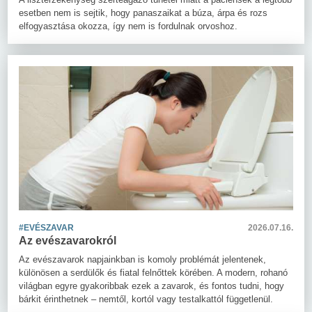
esetben nem is sejtik, hogy panaszaikat a búza, árpa és rozs
elfogyasztása okozza, így nem is fordulnak orvoshoz.
#EVÉSZAVAR
2026.07.16.
Az evészavarokról
Az evészavarok napjainkban is komoly problémát jelentenek,
különösen a serdülők és fiatal felnőttek körében. A modern, rohanó
világban egyre gyakoribbak ezek a zavarok, és fontos tudni, hogy
bárkit érinthetnek – nemtől, kortól vagy testalkattól függetlenül.