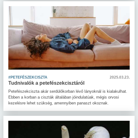
#PETEFÉSZEKCISZTA
2025.03.23.
Tudnivalók a petefészekcisztáról
Petefészekciszta akár serdülőkorban lévő lányoknál is kialakulhat.
Ebben a korban a ciszták általában jóindulatúak, mégis orvosi
kezelésre lehet szükség, amennyiben panaszt okoznak.