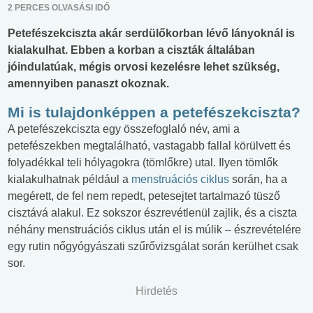
2 PERCES OLVASÁSI IDŐ
Petefészekciszta akár serdülőkorban lévő lányoknál is
kialakulhat. Ebben a korban a ciszták általában
jóindulatúak, mégis orvosi kezelésre lehet szükség,
amennyiben panaszt okoznak.
Mi is tulajdonképpen a petefészekciszta?
A petefészekciszta egy összefoglaló név, ami a
petefészekben megtalálható, vastagabb fallal körülvett és
folyadékkal teli hólyagokra (tömlőkre) utal. Ilyen tömlők
kialakulhatnak például a
menstruációs ciklus
során, ha a
megérett, de fel nem repedt, petesejtet tartalmazó tüsző
cisztává alakul. Ez sokszor észrevétlenül zajlik, és a ciszta
néhány menstruációs ciklus után el is múlik – észrevételére
egy rutin nőgyógyászati szűrővizsgálat során kerülhet csak
sor.
Hirdetés