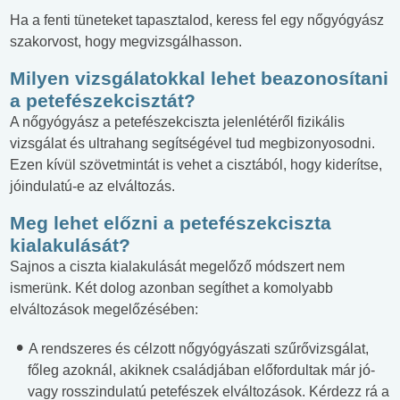
Ha a fenti tüneteket tapasztalod, keress fel egy nőgyógyász
szakorvost, hogy megvizsgálhasson.
Milyen vizsgálatokkal lehet beazonosítani
a petefészekcisztát?
A nőgyógyász a petefészekciszta jelenlétéről fizikális
vizsgálat és ultrahang segítségével tud megbizonyosodni.
Ezen kívül szövetmintát is vehet a cisztából, hogy kiderítse,
jóindulatú-e az elváltozás.
Meg lehet előzni a petefészekciszta
kialakulását?
Sajnos a ciszta kialakulását megelőző módszert nem
ismerünk. Két dolog azonban segíthet a komolyabb
elváltozások megelőzésében:
A rendszeres és célzott nőgyógyászati szűrővizsgálat,
főleg azoknál, akiknek családjában előfordultak már jó-
vagy rosszindulatú petefészek elváltozások. Kérdezz rá a