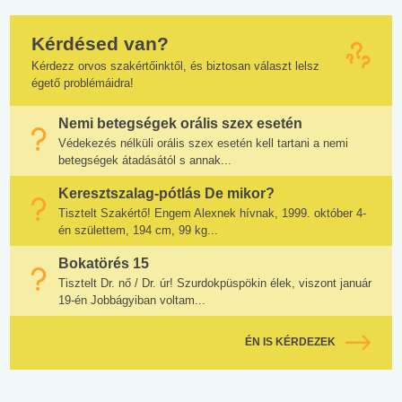
Kérdésed van?
Kérdezz orvos szakértőinktől, és biztosan választ lelsz
égető problémáidra!
Nemi betegségek orális szex esetén
Védekezés nélküli orális szex esetén kell tartani a nemi
betegségek átadásától s annak...
Keresztszalag-pótlás De mikor?
Tisztelt Szakértő! Engem Alexnek hívnak, 1999. október 4-
én születtem, 194 cm, 99 kg...
Bokatörés 15
Tisztelt Dr. nő / Dr. úr! Szurdokpüspökin élek, viszont január
19-én Jobbágyiban voltam...
ÉN IS KÉRDEZEK