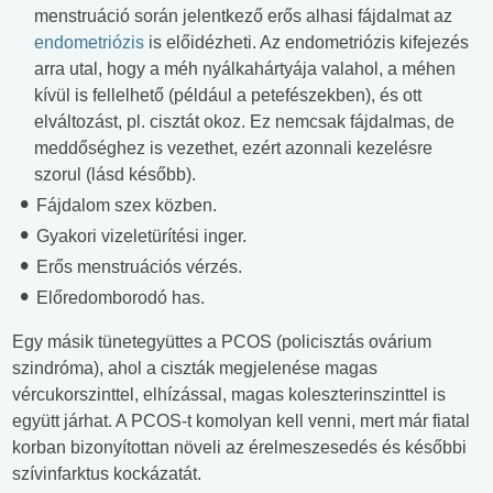
menstruáció során jelentkező erős alhasi fájdalmat az
endometriózis
is előidézheti. Az endometriózis kifejezés
arra utal, hogy a méh nyálkahártyája valahol, a méhen
kívül is fellelhető (például a petefészekben), és ott
elváltozást, pl. cisztát okoz. Ez nemcsak fájdalmas, de
meddőséghez is vezethet, ezért azonnali kezelésre
szorul (lásd később).
Fájdalom szex közben.
Gyakori vizeletürítési inger.
Erős menstruációs vérzés.
Előredomborodó has.
Egy másik tünetegyüttes a PCOS (policisztás ovárium
szindróma), ahol a ciszták megjelenése magas
vércukorszinttel, elhízással, magas koleszterinszinttel is
együtt járhat. A PCOS-t komolyan kell venni, mert már fiatal
korban bizonyítottan növeli az érelmeszesedés és későbbi
szívinfarktus kockázatát.