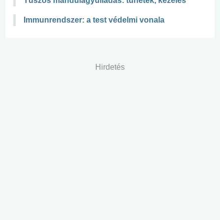
Tüszős mandulagyulladás: tünetek, kezelés
Immunrendszer: a test védelmi vonala
Hirdetés