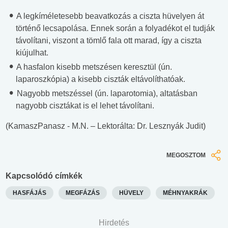
A legkíméletesebb beavatkozás a ciszta hüvelyen át
történő lecsapolása. Ennek során a folyadékot el tudják
távolítani, viszont a tömlő fala ott marad, így a ciszta
kiújulhat.
A hasfalon kisebb metszésen keresztül (ún.
laparoszkópia) a kisebb ciszták eltávolíthatóak.
Nagyobb metszéssel (ún. laparotomia), altatásban
nagyobb cisztákat is el lehet távolítani.
(KamaszPanasz - M.N. – Lektorálta: Dr. Lesznyák Judit)
MEGOSZTOM
Kapcsolódó címkék
HASFÁJÁS
MEGFÁZÁS
HÜVELY
MÉHNYAKRÁK
Hirdetés