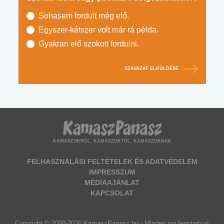
Sohasem fordult még elő.
Egyszer-kétszer volt már rá példa.
Gyakran elő szokott fordulni.
SZAVAZAT ELKÜLDÉSE
KAMASZOKRÓL, KAMASZOKTÓL, KAMASZOKNAK
FELHASZNÁLÁSI FELTÉTELEK ÉS ADATVÉDELEM
IMPRESSZUM
MÉDIAAJÁNLAT
KAPCSOLAT
Copyright © 2008-2026 KamaszPanasz.hu - Minden jog fenntartva!