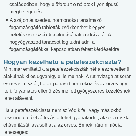
családodban, hogy előfordult-e nálatok ilyen típusú
megbetegedés!
A szájon át szedett, hormonokat tartalmazó
fogamzásgátló tabletták csökkenthetik egyes
petefészekciszták kialakulásának kockázatát. A
nőgyógyászod tanácsot fog tudni adni a
fogamzásgátlókkal kapcsolatban feltett kérdéseidre.
Hogyan kezelhető a petefészekciszta?
Mint már említettük, a petefészekciszták néha észrevétlenül
alakulnak ki és ugyanígy el is múlnak. A rutinvizsgálat során
észrevett cisztát, ha az panaszt nem okoz és az orvos úgy
ítéli, folyamatos ellenőrzés mellett gyógyszeres kezelésnek
lehet alávetni.
Ha a petefészekciszta nem szívódik fel, vagy más okból
rosszindulatú elváltozásra lehet gyanakodni, akkor a ciszta
eltávolítását javasolhatja az orvos. Ennek három módja
lehetséges: