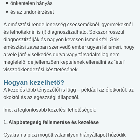
önkéntelen hányás
és az undor érzését
A emésztési rendellenesség csecsemőknél, gyermekeknél
és felnőtteknél is (!) diagnosztizálható. Sokszor rosszul
diagnosztizálják és nagyon kevesen ismerik fel. Sok
emésztési zavarban szenvedő ember ugyan felismeri, hogy
a vele járó viselkedés durva vagy társadalmilag nem
megfelelő, de jellemzően képtelenek ellenállni az “étel”
visszaöklendezési késztetésének.
Hogyan kezelhető?
A kezelés több tényezőtől is függ – például az életkortól, az
okoktól és az egészségi állapottól.
Íme, a legfontosabb kezelési lehetőségek:
1. Alapbetegség felismerése és kezelése
Gyakran a pica mögött valamilyen hiányállapot húzódik