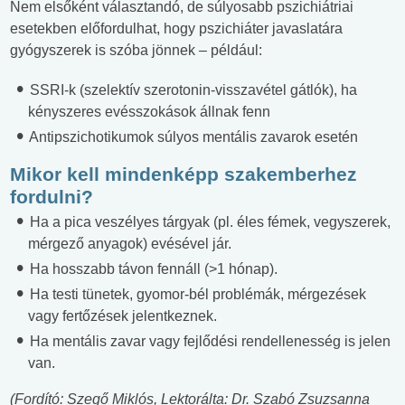
Nem elsőként választandó, de súlyosabb pszichiátriai
esetekben előfordulhat, hogy pszichiáter javaslatára
gyógyszerek is szóba jönnek – például:
SSRI-k (szelektív szerotonin-visszavétel gátlók), ha
kényszeres evésszokások állnak fenn
Antipszichotikumok súlyos mentális zavarok esetén
Mikor kell mindenképp szakemberhez
fordulni?
Ha a pica veszélyes tárgyak (pl. éles fémek, vegyszerek,
mérgező anyagok) evésével jár.
Ha hosszabb távon fennáll (>1 hónap).
Ha testi tünetek, gyomor-bél problémák, mérgezések
vagy fertőzések jelentkeznek.
Ha mentális zavar vagy fejlődési rendellenesség is jelen
van.
(Fordító: Szegő Miklós, Lektorálta: Dr. Szabó Zsuzsanna