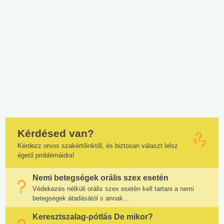
Kérdésed van?
Kérdezz orvos szakértőinktől, és biztosan választ lelsz
égető problémáidra!
Nemi betegségek orális szex esetén
Védekezés nélküli orális szex esetén kell tartani a nemi
betegségek átadásától s annak...
Keresztszalag-pótlás De mikor?