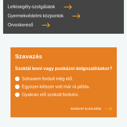
Lelkisegély-szolgálatok
Gyermekvédelmi központok
Orvoskereső
Szavazás
Szoktál lesni vagy puskázni dolgozatíráskor?
Sohasem fordult még elő.
Egyszer-kétszer volt már rá példa.
Gyakran elő szokott fordulni.
SZAVAZAT ELKÜLDÉSE