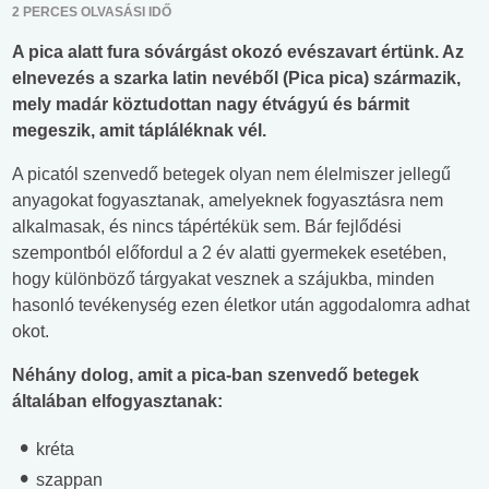
2 PERCES OLVASÁSI IDŐ
A pica alatt fura sóvárgást okozó evészavart értünk. Az
elnevezés a szarka latin nevéből (Pica pica) származik,
mely madár köztudottan nagy étvágyú és bármit
megeszik, amit tápláléknak vél.
A picatól szenvedő betegek olyan nem élelmiszer jellegű
anyagokat fogyasztanak, amelyeknek fogyasztásra nem
alkalmasak, és nincs tápértékük sem. Bár fejlődési
szempontból előfordul a 2 év alatti gyermekek esetében,
hogy különböző tárgyakat vesznek a szájukba, minden
hasonló tevékenység ezen életkor után aggodalomra adhat
okot.
Néhány dolog, amit a pica-ban szenvedő betegek
általában elfogyasztanak:
kréta
szappan