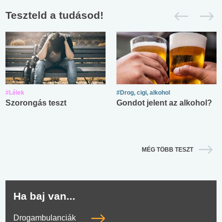
Teszteld a tudásod!
#Lélek
#Drog, cigi, alkohol
Szorongás teszt
Gondot jelent az alkohol?
MÉG TÖBB TESZT
Ha baj van...
Drogambulanciák