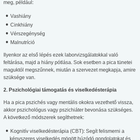
meg, például:
Vashiány
Cinkhiány
Vérszegénység
Malnutríció
Ilyenkor az első lépés ezek laborvizsgálatokkal való
feltárása, majd a hiány pótlása. Sok esetben a pica tünetei
maguktól megszűnnek, miután a szervezet megkapja, amire
szüksége van.
2. Pszichológiai támogatás és viselkedésterápia
Ha a pica pszichés vagy mentális okokra vezethető vissza,
akkor pszichológus vagy pszichiáter bevonása szükséges.
A következő módszerek segíthetnek:
Kognitív viselkedésterápia (CBT): Segít felismerni a
kényszeres viselkedés mögött húzódó gondolatokat és