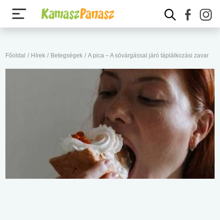
Főoldal
/
Hírek
/
Betegségek
/
A pica – A sóvárgással járó táplálkozási zavar