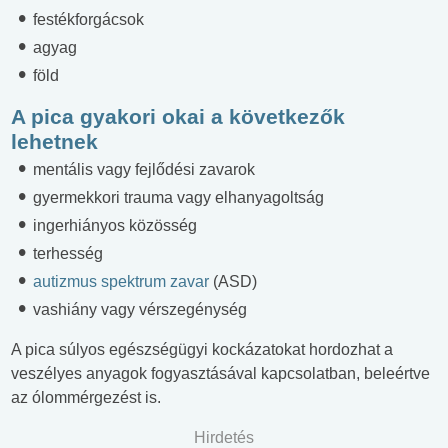
festékforgácsok
agyag
föld
A pica gyakori okai a következők
lehetnek
mentális vagy fejlődési zavarok
gyermekkori trauma vagy elhanyagoltság
ingerhiányos közösség
terhesség
autizmus spektrum zavar
(ASD)
vashiány vagy vérszegénység
A pica súlyos egészségügyi kockázatokat hordozhat a
veszélyes anyagok fogyasztásával kapcsolatban, beleértve
az ólommérgezést is.
Hirdetés