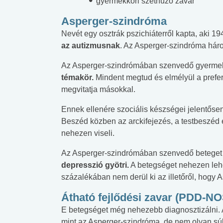
gyermekkori széthúzó zavar
Asperger
-szindróma
Nevét egy osztrák pszichiáterről kapta, aki 19
az autizmusnak
. Az Asperger-szindróma háro
Az Asperger-szindrómában szenvedő gyerme
témakör.
Mindent megtud és elmélyül a preferá
megvitatja másokkal.
Ennek ellenére szociális készségei jelentősen
Beszéd közben az arckifejezés, a testbeszéd
nehezen viseli.
Az Asperger-szindrómában szenvedő beteget
depresszió gyötri.
A betegséget nehezen lehe
százalékában nem derül ki az illetőről, hogy
Átható fejlődési zavar (PDD-NO
E betegséget még nehezebb diagnosztizálni.
mint az Asperger-szindróma, de nem olyan sú
 alkohol
#Zöldövezet
#Betegségek