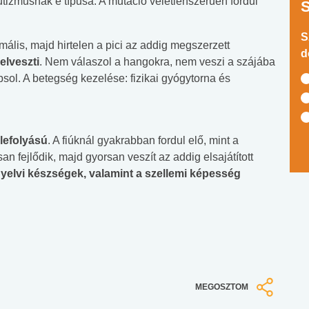
zmusnak e típusa. A mutáció véletlenszerűen fordul
S
ális, majd hirtelen a pici az addig megszerzett
d
elveszti
. Nem válaszol a hangokra, nem veszi a szájába
psol. A betegség kezelése: fizikai gyógytorna és
lefolyású
. A fiúknál gyakrabban fordul elő, mint a
n fejlődik, majd gyorsan veszít az addig elsajátított
nyelvi készségek, valamint a szellemi képesség
MEGOSZTOM