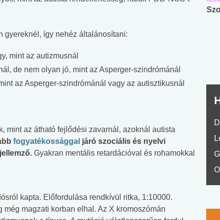
Angol középfokú
Internet-függőség
Szo
nyelvvizsga teszt -
teszt
No.42
gyereknél, így nehéz általánosítani:
gy, mint az autizmusnál
nál, de nem olyan jó, mint az Asperger-szindrómánál
int az Asperger-szindrómánál vagy az autisztikusnál
H
D
 mint az átható fejlődési zavarnál, azoknál autista
L
abb
fogyatékossággal
járó szociális és nyelvi
jellemző.
Gyakran mentális retardációval és rohamokkal
G
O
sról kapta. Előfordulása rendkívül ritka, 1:10000.
teg még magzati korban elhal. Az X kromoszómán