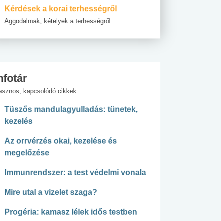
Kérdések a korai terhességről
Aggodalmak, kételyek a terhességről
nfotár
asznos, kapcsolódó cikkek
Tüszős mandulagyulladás: tünetek,
kezelés
Az orrvérzés okai, kezelése és
megelőzése
Immunrendszer: a test védelmi vonala
Mire utal a vizelet szaga?
Progéria: kamasz lélek idős testben