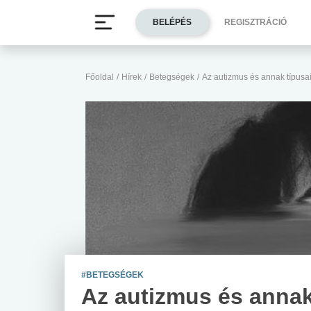
BELÉPÉS
REGISZTRÁCIÓ
Főoldal
/
Hírek
/
Betegségek
/
Az autizmus és annak típusa
#BETEGSÉGEK
Az autizmus és anna