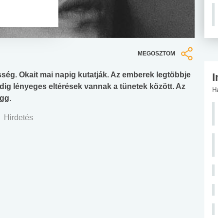
MEGOSZTOM
sség. Okait mai napig kutatják. Az emberek legtöbbje
I
edig lényeges eltérések vannak a tünetek között. Az
H
gg.
Hirdetés