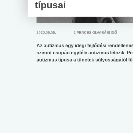
típusai
2020.09.05.
2 PERCES OLVASÁSI IDŐ
Az autizmus egy idegi-fejlődési rendellene
szerint csupán egyféle autizmus létezik. P
autizmus típusa a tünetek súlyosságától fü