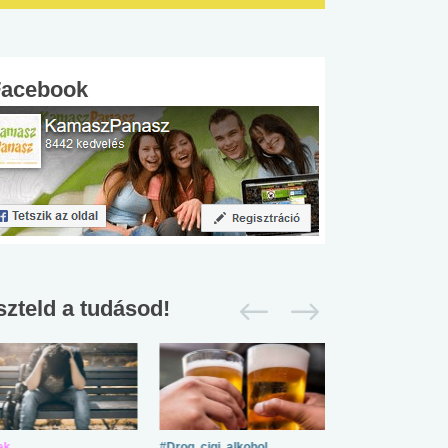
Facebook
szteld a tudásod!
ek
#Drog, cigi, alkohol
#Zöldövezet