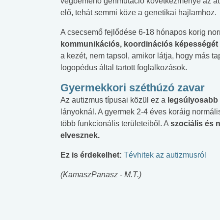
végbemenő génmutáció következménye az auti
elő, tehát semmi köze a genetikai hajlamhoz.
A csecsemő fejlődése 6-18 hónapos korig norm
kommunikációs, koordinációs képességét 
a kezét, nem tapsol, amikor látja, hogy más ta
logopédus által tartott foglalkozások.
Gyermekkori széthúzó zavar
Az autizmus típusai közül ez a
legsúlyosabb 
lányoknál. A gyermek 2-4 éves koráig normálisa
több funkcionális területeiből. A
szociális és 
elvesznek.
Ez is érdekelhet:
Tévhitek az autizmusról
(KamaszPanasz - M.T.)