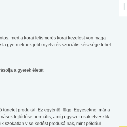
tos, mert a korai felismerés korai kezelést von maga
sta gyermeknek jobb nyelvi és szociális készsége lehet
solja a gyerek életét:
tünetet produkál. Ez egyéntől függ. Egyeseknél már a
, mások fejlődése normális, amíg egyszer csak elvesztik
ik szokatlan viselkedést produkálnak, mint például