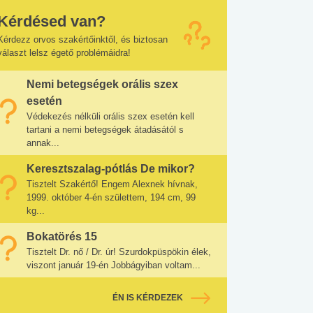
Kérdésed van?
Kérdezz orvos szakértőinktől, és biztosan
választ lelsz égető problémáidra!
Nemi betegségek orális szex
esetén
Védekezés nélküli orális szex esetén kell
tartani a nemi betegségek átadásától s
annak...
Keresztszalag-pótlás De mikor?
Tisztelt Szakértő! Engem Alexnek hívnak,
1999. október 4-én születtem, 194 cm, 99
kg...
Bokatörés 15
Tisztelt Dr. nő / Dr. úr! Szurdokpüspökin élek,
viszont január 19-én Jobbágyiban voltam...
ÉN IS KÉRDEZEK