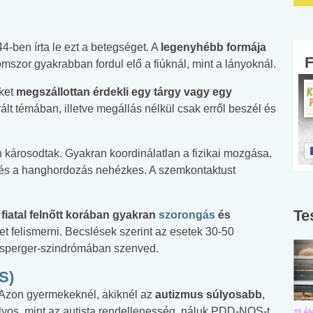
44-ben írta le ezt a betegséget. A
legenyhébb formája
mszor gyakrabban fordul elő a fiúknál, mint a lányoknál.
ket
megszállottan érdekli egy tárgy vagy egy
lt témában, illetve megállás nélkül csak erről beszél és
 károsodtak. Gyakran koordinálatlan a fizikai mozgása.
 és a hanghordozás nehézkes. A szemkontaktust
Te
fiatal felnőtt korában gyakran
szorongás
és
t felismerni. Becslések szerint az esetek 30-50
 Asperger-szindrómában szenved.
S)
 Azon gyermekeknél, akiknél az
autizmus súlyosabb
,
lyos, mint az autista rendellenesség, náluk PDD-NOS-t
#Suli, munka
#Suli, munka
#Lél