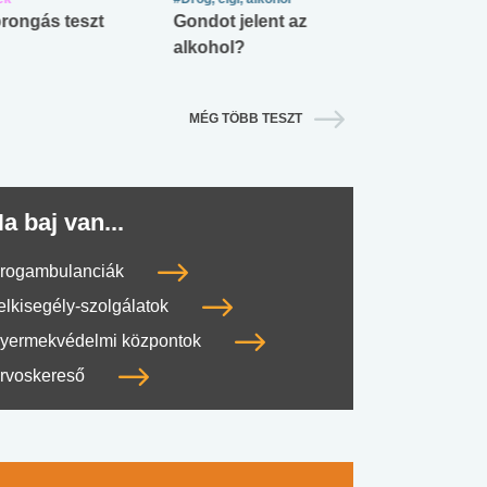
rongás teszt
Gondot jelent az
Mekkora az ö
alkohol?
lábnyomod?
MÉG TÖBB TESZT
a baj van...
rogambulanciák
elkisegély-szolgálatok
yermekvédelmi központok
rvoskereső