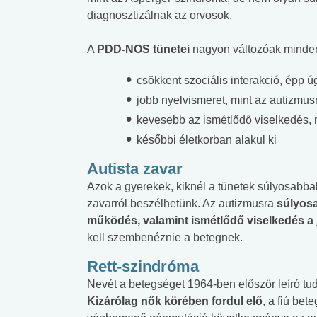
lent az
Mekkora az ökológiai
Elsősegély
diagnosztizálnak az orvosok.
lábnyomod?
tudásteszt
A
PDD-NOS tünetei
nagyon változóak minden 
csökkent szociális interakció, épp ú
jobb nyelvismeret, mint az autizmus
kevesebb az ismétlődő viselkedés, m
későbbi életkorban alakul ki
Autista zavar
Azok a gyerekek, kiknél a tünetek súlyosabbak,
zavarról beszélhetünk. Az autizmusra
súlyos
működés, valamint ismétlődő viselkedés a 
kell szembenéznie a betegnek.
Rett-szindróma
Nevét a betegséget 1964-ben először leíró tudó
Kizárólag nők körében fordul elő
, a fiú be