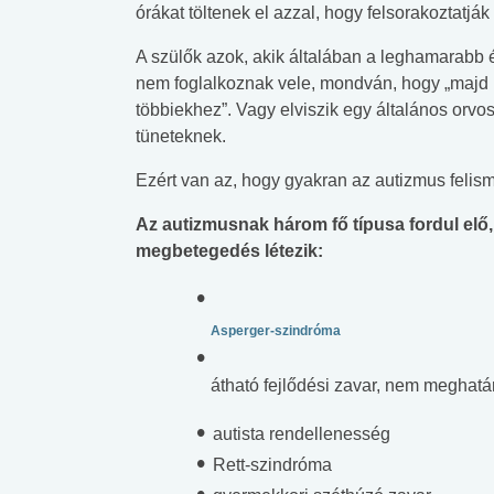
órákat töltenek el azzal, hogy felsorakoztatják 
A szülők azok, akik általában a leghamarabb 
nem foglalkoznak vele, mondván, hogy „majd ki
többiekhez”. Vagy elviszik egy általános orvos
tüneteknek.
Ezért van az, hogy gyakran az autizmus felis
Az autizmusnak három fő típusa fordul elő, 
megbetegedés létezik:
Asperger-szindróma
átható fejlődési zavar, nem meghat
autista rendellenesség
Rett-szindróma