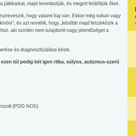
a játékaikat, majd lerombolják, és megint felállítják őket.
észreveszik, hogy valami baj van. Ekkor még sokan vagy
növi”, és azt remélik, hogy „később majd felzárkózik a
hoz, aki szintén nem tulajdonít nagy jelentőséget a
merése és diagnosztizálása késik.
ezen túl pedig két igen ritka, súlyos, autizmus-szerű
ározott (PDD-NOS)