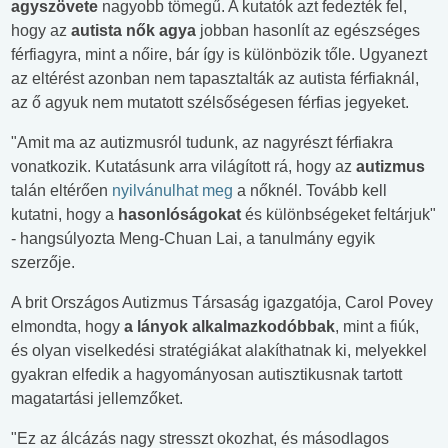
agyszövete
nagyobb tömegű. A kutatók azt fedezték fel,
hogy az
autista nők agya
jobban hasonlít az egészséges
férfiagyra, mint a nőire, bár így is különbözik tőle. Ugyanezt
az eltérést azonban nem tapasztalták az autista férfiaknál,
az ő agyuk nem mutatott szélsőségesen férfias jegyeket.
"Amit ma az autizmusról tudunk, az nagyrészt férfiakra
vonatkozik. Kutatásunk arra világított rá, hogy az
autizmus
talán eltérően
nyilvánulhat meg
a nőknél. Tovább kell
kutatni, hogy a
hasonlóságokat
és különbségeket feltárjuk"
- hangsúlyozta Meng-Chuan Lai, a tanulmány egyik
szerzője.
A brit Országos Autizmus Társaság igazgatója, Carol Povey
elmondta, hogy
a lányok alkalmazkodóbbak
, mint a fiúk,
és olyan viselkedési stratégiákat alakíthatnak ki, melyekkel
gyakran elfedik a hagyományosan autisztikusnak tartott
magatartási jellemzőket.
"Ez az álcázás nagy stresszt okozhat, és másodlagos