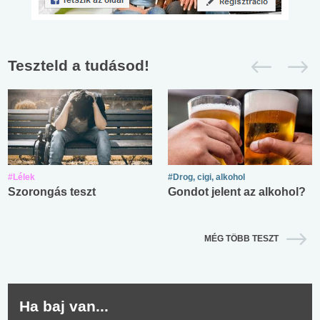
Teszteld a tudásod!
#Lélek
#Drog, cigi, alkohol
Szorongás teszt
Gondot jelent az alkohol?
MÉG TÖBB TESZT
Ha baj van...