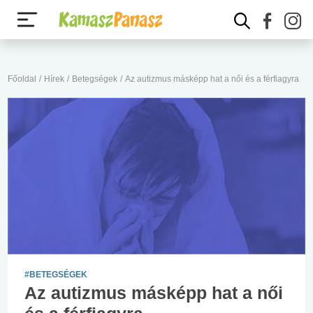
Főoldal
/
Hírek
/
Betegségek
/
Az autizmus másképp hat a női és a férfiagyra
#BETEGSÉGEK
Az autizmus másképp hat a női