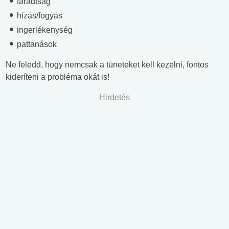
fáradtság
hízás/fogyás
ingerlékenység
pattanások
Ne feledd, hogy nemcsak a tüneteket kell kezelni, fontos
kideríteni a probléma okát is!
Hirdetés