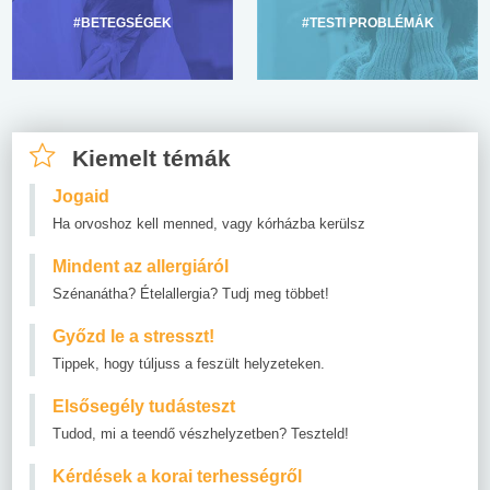
#BETEGSÉGEK
#TESTI PROBLÉMÁK
Kiemelt témák
Jogaid
Ha orvoshoz kell menned, vagy kórházba kerülsz
Mindent az allergiáról
Szénanátha? Ételallergia? Tudj meg többet!
Győzd le a stresszt!
Tippek, hogy túljuss a feszült helyzeteken.
Elsősegély tudásteszt
Tudod, mi a teendő vészhelyzetben? Teszteld!
Kérdések a korai terhességről