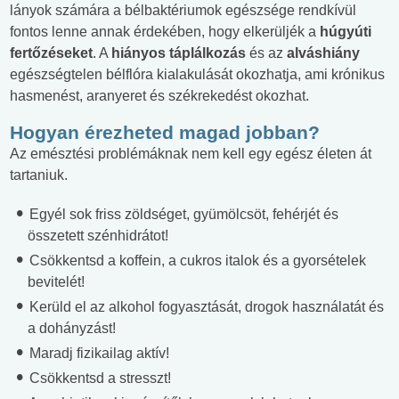
lányok számára a bélbaktériumok egészsége rendkívül
fontos lenne annak érdekében, hogy elkerüljék a
húgyúti
fertőzéseket
. A
hiányos táplálkozás
és az
alváshiány
egészségtelen bélflóra kialakulását okozhatja, ami krónikus
hasmenést, aranyeret és székrekedést okozhat.
Hogyan érezheted magad jobban?
Az emésztési problémáknak nem kell egy egész életen át
tartaniuk.
Egyél sok friss zöldséget, gyümölcsöt, fehérjét és
összetett szénhidrátot!
Csökkentsd a koffein, a cukros italok és a gyorsételek
bevitelét!
Kerüld el az alkohol fogyasztását, drogok használatát és
a dohányzást!
Maradj fizikailag aktív!
Csökkentsd a stresszt!