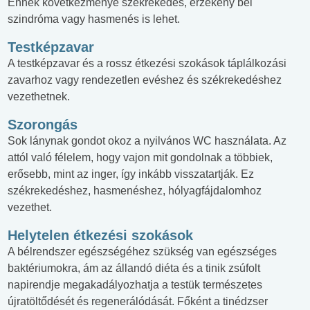
Ennek következménye székrekedés, érzékeny bél
szindróma vagy hasmenés is lehet.
Testképzavar
A testképzavar és a rossz étkezési szokások táplálkozási
zavarhoz vagy rendezetlen evéshez és székrekedéshez
vezethetnek.
Szorongás
Sok lánynak gondot okoz a nyilvános WC használata. Az
attól való félelem, hogy vajon mit gondolnak a többiek,
erősebb, mint az inger, így inkább visszatartják. Ez
székrekedéshez, hasmenéshez, hólyagfájdalomhoz
vezethet.
Helytelen étkezési szokások
A bélrendszer egészségéhez szükség van egészséges
baktériumokra, ám az állandó diéta és a tinik zsúfolt
napirendje megakadályozhatja a testük természetes
újratöltődését és regenerálódását. Főként a tinédzser