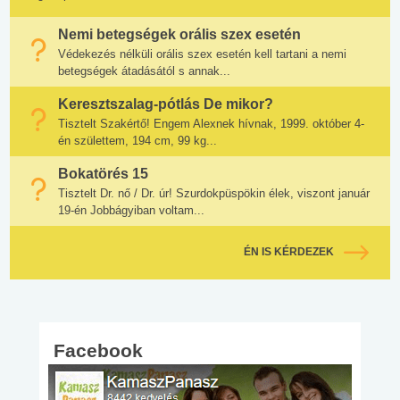
Nemi betegségek orális szex esetén
Védekezés nélküli orális szex esetén kell tartani a nemi
betegségek átadásától s annak...
Keresztszalag-pótlás De mikor?
Tisztelt Szakértő! Engem Alexnek hívnak, 1999. október 4-
én születtem, 194 cm, 99 kg...
Bokatörés 15
Tisztelt Dr. nő / Dr. úr! Szurdokpüspökin élek, viszont január
19-én Jobbágyiban voltam...
ÉN IS KÉRDEZEK
Facebook