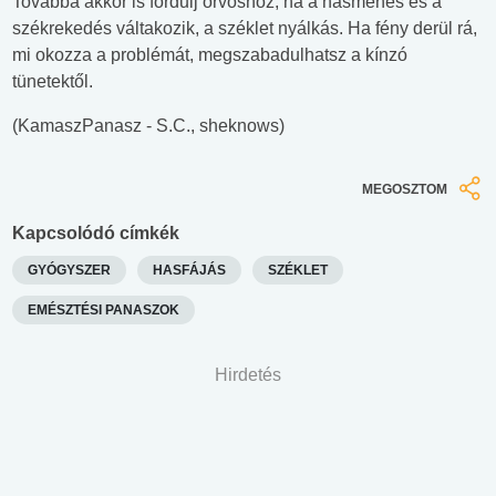
Továbbá akkor is fordulj orvoshoz, ha a hasmenés és a
székrekedés váltakozik, a széklet nyálkás. Ha fény derül rá,
mi okozza a problémát, megszabadulhatsz a kínzó
tünetektől.
(KamaszPanasz - S.C., sheknows)
MEGOSZTOM
Kapcsolódó címkék
GYÓGYSZER
HASFÁJÁS
SZÉKLET
EMÉSZTÉSI PANASZOK
Hirdetés