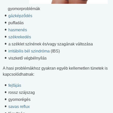
gyomorproblémák
gázképződés
puffadás
hasmenés
székrekedés
a széklet színének és/vagy szagának változása
irritábilis bél szindróma
(IBS)
viszkető végbélnyílás
A hasi problémákhoz gyakran egyéb kellemetlen tünetek is
kapcsolódhatnak:
fejfájás
rossz szájszag
gyomorégés
savas reflux