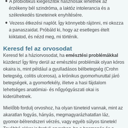
A probiotikus kiegészítők hasznosak lehetnek az
érzékeny bél szindróma, a laktóz intolerancia és a
székrekedés tüneteinek enyhítésére.
Vezess étkezési naplót. Így könnyebb rájönni, mi okozza
a panaszaidat. Próbáld ki, hogy az esetleges ételt
kiiktatod, és nézd meg, mi történik.
Keresd fel az orvosodat
Keresd fel a háziorvosodat, ha
emésztési problémákkal
küzdesz! Így fény derül az emésztési problémák olyan kóros
okaira is, mint például a gyulladásos bélbetegség (Crohn
betegség, colitis ulcerosa), a krónikus gyomorhuruttal járó
betegségek, a gyomorfekély, illetve a hasi fájdalom
lehetséges anatómiai- és nőgyógyászati okai is
kiderülhetnek.
Mielőbb fordulj orvoshoz, ha olyan tüneteid vannak, mint az
akaratlan fogyás, hányás, megmagyarázhatatlan láz,
gyomor-bélrendszeri vérzés, vagy egyéb súlyos tünetek!