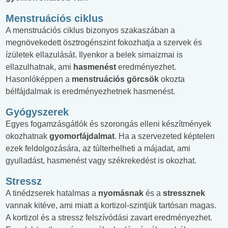
Menstruációs ciklus
A menstruációs ciklus bizonyos szakaszában a
megnövekedett ösztrogénszint fokozhatja a szervek és
ízületek ellazulását. Ilyenkor a belek simaizmai is
ellazulhatnak, ami
hasmenést
eredményezhet.
Hasonlóképpen a
menstruációs görcsök
okozta
bélfájdalmak is eredményezhetnek hasmenést.
Gyógyszerek
Egyes fogamzásgátlók és szorongás elleni készítmények
okozhatnak
gyomorfájdalmat
. Ha a szervezeted képtelen
ezek feldolgozására, az túlterhelheti a májadat, ami
gyulladást, hasmenést vagy székrekedést is okozhat.
Stressz
A tinédzserek hatalmas a
nyomásnak
és a
stressznek
vannak kitéve, ami miatt a kortizol-szintjük tartósan magas.
A kortizol és a stressz felszívódási zavart eredményezhet.