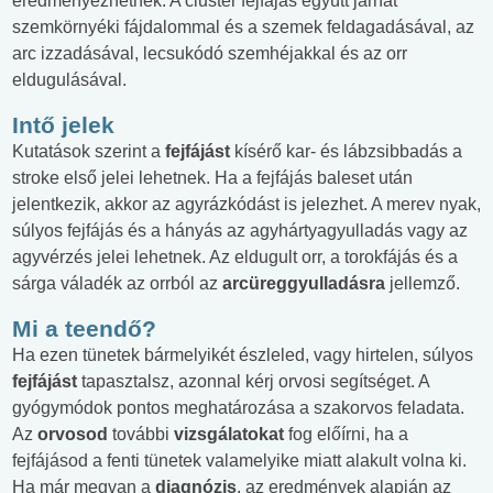
eredményezhetnek. A cluster fejfájás együtt járhat
szemkörnyéki fájdalommal és a szemek feldagadásával, az
arc izzadásával, lecsukódó szemhéjakkal és az orr
eldugulásával.
Intő jelek
Kutatások szerint a
fejfájást
kísérő kar- és lábzsibbadás a
stroke első jelei lehetnek. Ha a fejfájás baleset után
jelentkezik, akkor az agyrázkódást is jelezhet. A merev nyak,
súlyos fejfájás és a hányás az agyhártyagyulladás vagy az
agyvérzés jelei lehetnek. Az eldugult orr, a torokfájás és a
sárga váladék az orrból az
arcüreggyulladásra
jellemző.
Mi a teendő?
Ha ezen tünetek bármelyikét észleled, vagy hirtelen, súlyos
fejfájást
tapasztalsz, azonnal kérj orvosi segítséget. A
gyógymódok pontos meghatározása a szakorvos feladata.
Az
orvosod
további
vizsgálatokat
fog előírni, ha a
fejfájásod a fenti tünetek valamelyike miatt alakult volna ki.
Ha már megvan a
diagnózis
, az eredmények alapján az