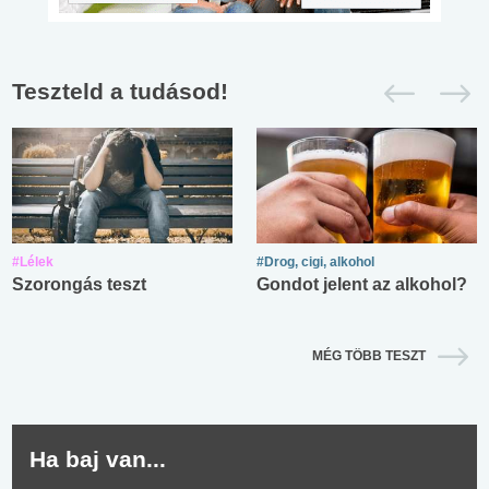
Teszteld a tudásod!
#Lélek
#Drog, cigi, alkohol
Szorongás teszt
Gondot jelent az alkohol?
MÉG TÖBB TESZT
Ha baj van...