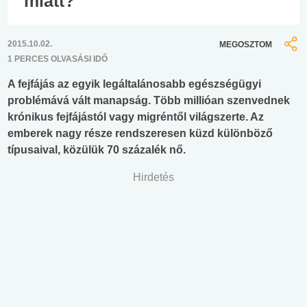
miatt?
2015.10.02.
MEGOSZTOM
1 PERCES OLVASÁSI IDŐ
A fejfájás az egyik legáltalánosabb egészségügyi
problémává vált manapság. Több millióan szenvednek
krónikus fejfájástól vagy migréntől világszerte. Az
emberek nagy része rendszeresen küzd különböző
típusaival, közülük 70 százalék nő.
Hirdetés