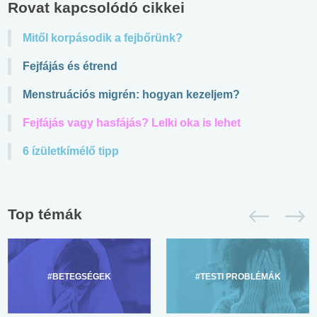
Rovat kapcsolódó cikkei
Mitől korpásodik a fejbőrünk?
Fejfájás és étrend
Menstruációs migrén: hogyan kezeljem?
Fejfájás vagy hasfájás? Lelki oka is lehet
6 ízületkímélő tipp
Top témák
#BETEGSÉGEK
#TESTI PROBLÉMÁK