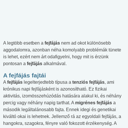
A legtöbb esetben a
fejfájás
nem ad okot különösebb
aggodalomra, azonban néha komolyabb problémák tünete
is lehet, ezért nem árt odafigyelni, hogy mit is érzünk
pontosan a
fejfájás
alkalmával.
A fejfájás fajtái
A
fejfájás
legelterjedtebb típusa a
tenziós fejfájás
, ami
krónikus napi fejfájásként is azonosítható. Ez fizikai
aktivitás, izomösszehúzódás hatására alakul ki, és néhány
percig vagy néhány napig tarthat. A
migrénes fejfájás
a
második legáltalánosabb fajta. Ennek idegi és genetikai
kiváltó okai is lehetnek. Jellemző rá az egyoldali fejfájás, a
hangokra, szagokra, fényre való fokozott érzékenység. A