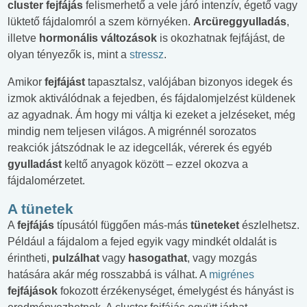
cluster fejfájás
felismerhető a vele járó intenzív, égető vagy
lüktető fájdalomról a szem környéken.
Arcüreggyulladás
,
illetve
hormonális változások
is okozhatnak fejfájást, de
olyan tényezők is, mint a
stressz
.
Amikor
fejfájást
tapasztalsz, valójában bizonyos idegek és
izmok aktiválódnak a fejedben, és fájdalomjelzést küldenek
az agyadnak. Ám hogy mi váltja ki ezeket a jelzéseket, még
mindig nem teljesen világos. A migrénnél sorozatos
reakciók játszódnak le az idegcellák, vérerek és egyéb
gyulladást
keltő anyagok között – ezzel okozva a
fájdalomérzetet.
A tünetek
A
fejfájás
típusától függően más-más
tüneteket
észlelhetsz.
Például a fájdalom a fejed egyik vagy mindkét oldalát is
érintheti,
pulzálhat
vagy
hasogathat
, vagy mozgás
hatására akár még rosszabbá is válhat. A
migrénes
fejfájások
fokozott érzékenységet, émelygést és hányást is