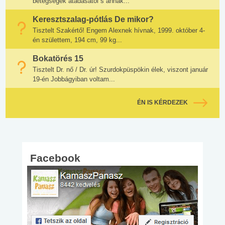
betegségek átadásától s annak...
Keresztszalag-pótlás De mikor?
Tisztelt Szakértő! Engem Alexnek hívnak, 1999. október 4-
én születtem, 194 cm, 99 kg...
Bokatörés 15
Tisztelt Dr. nő / Dr. úr! Szurdokpüspökin élek, viszont január
19-én Jobbágyiban voltam...
ÉN IS KÉRDEZEK
Facebook