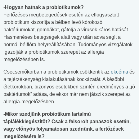
-Hogyan hatnak a probiotikumok?
Fertőzéses megbetegedések esetén az elfogyasztott
probiotikum kiszorítja a bélben levő kórokozó
baktériumokat, gombákat, gátolja a vírusok káros hatását.
Hasmenéses betegségek alatt vagy után adva segít a
normál bélflóra helyreállításában. Tudományos vizsgálatok
igazolják a probiotikumok szerepét az allergia
megelőzésében is.
Csecsemőkorban a probiotikumok csökkentik az
ekcéma
és
a tejérzékenység kialakulásának kockázatát. A későbbi
életkorokban, bizonyos esetekben szintén eredményes a „jó
baktériumok” adása, de ekkor már nem játszik szerepet az
allergia-megelőzésben.
-Mikor szedjünk probiotikum tartalmú
táplálékkiegészítőt? Csak a felsorolt panaszok esetén,
vagy előnyös folyamatosan szednünk, a fertőzések
megelőzésére is?