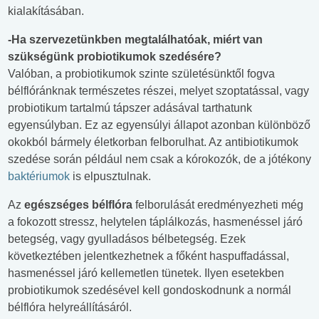
kialakításában.
-Ha szervezetünkben megtalálhatóak, miért van
szükségünk probiotikumok szedésére?
Valóban, a probiotikumok szinte születésünktől fogva
bélflóránknak természetes részei, melyet szoptatással, vagy
probiotikum tartalmú tápszer adásával tarthatunk
egyensúlyban. Ez az egyensúlyi állapot azonban különböző
okokból bármely életkorban felborulhat. Az antibiotikumok
szedése során például nem csak a kórokozók, de a jótékony
baktériumok
is elpusztulnak.
Az
egészséges bélflóra
felborulását eredményezheti még
a fokozott stressz, helytelen táplálkozás, hasmenéssel járó
betegség, vagy gyulladásos bélbetegség. Ezek
következtében jelentkezhetnek a főként haspuffadással,
hasmenéssel járó kellemetlen tünetek. Ilyen esetekben
probiotikumok szedésével kell gondoskodnunk a normál
bélflóra helyreállításáról.