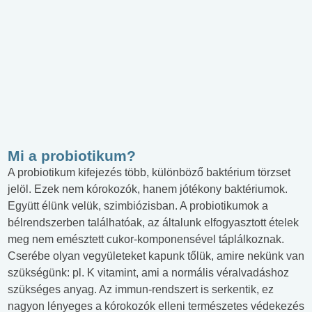
Mi a probiotikum?
A probiotikum kifejezés több, különböző baktérium törzset
jelöl. Ezek nem kórokozók, hanem jótékony baktériumok.
Együtt élünk velük, szimbiózisban. A probiotikumok a
bélrendszerben találhatóak, az általunk elfogyasztott ételek
meg nem emésztett cukor-komponensével táplálkoznak.
Cserébe olyan vegyületeket kapunk tőlük, amire nekünk van
szükségünk: pl. K vitamint, ami a normális véralvadáshoz
szükséges anyag. Az immun-rendszert is serkentik, ez
nagyon lényeges a kórokozók elleni természetes védekezés