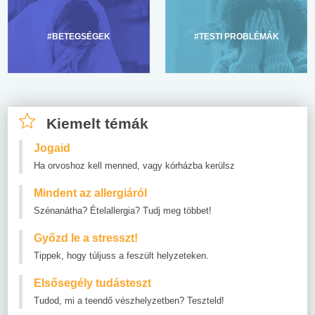
#BETEGSÉGEK
#TESTI PROBLÉMÁK
Kiemelt témák
Jogaid
Ha orvoshoz kell menned, vagy kórházba kerülsz
Mindent az allergiáról
Szénanátha? Ételallergia? Tudj meg többet!
Győzd le a stresszt!
Tippek, hogy túljuss a feszült helyzeteken.
Elsősegély tudásteszt
Tudod, mi a teendő vészhelyzetben? Teszteld!