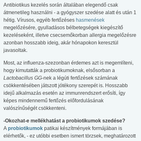
Antibiotikus kezelés során általában elegendő csak
átmenetileg használni - a gyógyszer szedése alatt és után 1
hétig. Vírusos, egyéb fertőzéses
hasmenések
megelőzésére, gyulladásos bélbetegségek kiegészítő
kezeléseként, illetve csecsemőkorban allergia megelőzésre
azonban hosszabb ideig, akár hónapokon keresztül
javasoltak.
Most, az influenza-szezonban érdemes azt is megemlíteni,
hogy kimutatták a probiotikumoknak, elsősorban a
Lactobacillus
GG
-nek a légúti fertőzések számának
csökkentésében játszott jótékony szerepét is. Hosszabb
idejű alkalmazás esetén az immunrendszert erősíti, így
képes mindennemű fertőzés előfordulásának
valószínűségét csökkenteni.
-Okozhat-e mellékhatást a probiotikumok szedése?
A
probiotikumok
patikai készítmények formájában is
elérhetők, - ez utóbbi esetben ismert törzsek, meghatározott