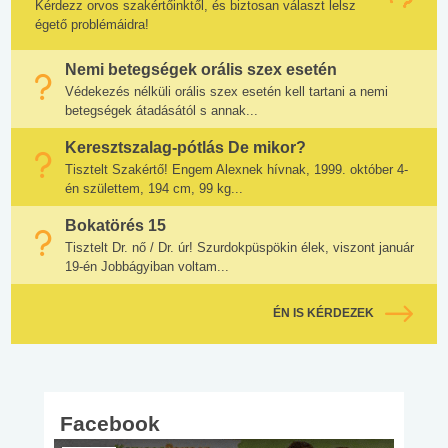
Kérdezz orvos szakértőinktől, és biztosan választ lelsz
égető problémáidra!
Nemi betegségek orális szex esetén
Védekezés nélküli orális szex esetén kell tartani a nemi
betegségek átadásától s annak...
Keresztszalag-pótlás De mikor?
Tisztelt Szakértő! Engem Alexnek hívnak, 1999. október 4-
én születtem, 194 cm, 99 kg...
Bokatörés 15
Tisztelt Dr. nő / Dr. úr! Szurdokpüspökin élek, viszont január
19-én Jobbágyiban voltam...
ÉN IS KÉRDEZEK
Facebook