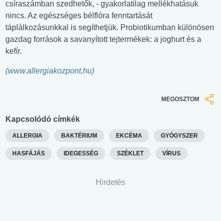
csíraszámban szedhetők, - gyakorlatilag mellékhatásuk
nincs. Az egészséges bélflóra fenntartását
táplálkozásunkkal is segíthetjük. Probiotikumban különösen
gazdag források a savanyított tejtermékek: a joghurt és a
kefír.
(
www.allergiakozpont.hu
)
MEGOSZTOM
Kapcsolódó címkék
ALLERGIA
BAKTÉRIUM
EKCÉMA
GYÓGYSZER
HASFÁJÁS
IDEGESSÉG
SZÉKLET
VÍRUS
Hirdetés