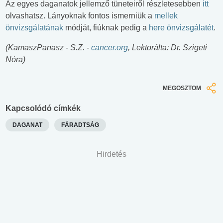
Az egyes daganatok jellemző tüneteiről részletesebben
itt
olvashatsz. Lányoknak fontos ismerniük a
mellek
önvizsgálatának
módját, fiúknak pedig a
here önvizsgálatét
.
(KamaszPanasz - S.Z. -
cancer.org
, Lektorálta: Dr. Szigeti
Nóra)
MEGOSZTOM
Kapcsolódó címkék
DAGANAT
FÁRADTSÁG
Hirdetés