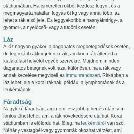
stádiumában. Ha ismeretlen okból kezdesz fogyni, és a
megmagyarázhatatlan fogyás öt kg vagy annál több, az
lehet a rák első jele. Ez leggyakoribb a hasnyálmirigy-, a
gyomor-, a nyelőcső- vagy a tüdőrák esetén.
Láz
A láz nagyon gyakori a daganatos megbetegedések esetén,
de leginkább akkor jelentkezik, amikor a rák átterjed a
kialakulási helyétől egyéb szervekre. Majdnem minden
daganatos betegnek volt láza, különösen, ha a rák vagy
annak kezelése megviseli az
immunrendszert
. Ritkábban a
láz lehet jele a korai ráknak, például a lymphomának és a
leukémiának.
Fáradtság
Nagyfokú fáradtság, ami nem lesz jobb pihenés után sem,
fontos tünet lehet, ami a rák növekedésére utalhat. Korai
stádiumban is előfordulhat, főleg, ha
leukémiáról
van szó.
Néhány vastagbél-vagy gyomorrák okozhat vérzést, ami