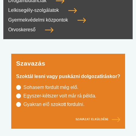
Drogambulanciák
Lelkisegély-szolgálatok
Gyermekvédelmi központok
Orvoskereső
Szavazás
Szoktál lesni vagy puskázni dolgozatíráskor?
Sohasem fordult még elő.
Egyszer-kétszer volt már rá példa.
Gyakran elő szokott fordulni.
SZAVAZAT ELKÜLDÉSE