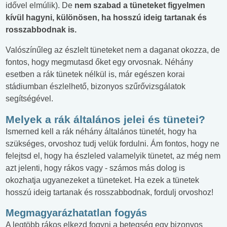
idővel elmúlik). De
nem szabad a tüneteket figyelmen
kívül hagyni, különösen, ha hosszú ideig tartanak és
rosszabbodnak is.
Valószínűleg az észlelt tüneteket nem a daganat okozza, de
fontos, hogy megmutasd őket egy orvosnak. Néhány
esetben a rák tünetek nélkül is, már egészen korai
stádiumban észlelhető, bizonyos szűrővizsgálatok
segítségével.
Melyek a rák általános jelei és tünetei?
Ismerned kell a rák néhány általános tünetét, hogy ha
szükséges, orvoshoz tudj velük fordulni. Ám fontos, hogy ne
felejtsd el, hogy ha észleled valamelyik tünetet, az még nem
azt jelenti, hogy rákos vagy - számos más dolog is
okozhatja ugyanezeket a tüneteket. Ha ezek a tünetek
hosszú ideig tartanak és rosszabbodnak, fordulj orvoshoz!
Megmagyarázhatatlan fogyás
A legtöbb rákos elkezd fogyni a betegség egy bizonyos