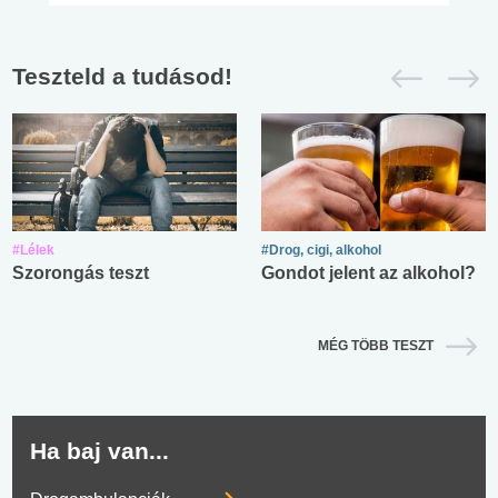
Teszteld a tudásod!
#Lélek
#Drog, cigi, alkohol
Szorongás teszt
Gondot jelent az alkohol?
MÉG TÖBB TESZT
Ha baj van...