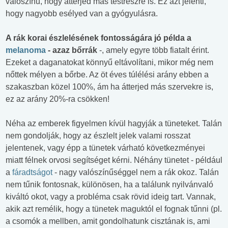
valószínű, hogy átterjed más testrészre is. Ez azt jelenti,
hogy nagyobb esélyed van a gyógyulásra.
A rák korai észlelésének fontosságára jó példa a
melanoma
- azaz bőrrák
-, amely egyre több fiatalt érint.
Ezeket a daganatokat könnyű eltávolítani, mikor még nem
nőttek mélyen a bőrbe. Az öt éves túlélési arány ebben a
szakaszban közel 100%, ám ha átterjed más szervekre is,
ez az arány 20%-ra csökken!
Néha az emberek figyelmen kívül hagyják a tüneteket. Talán
nem gondolják, hogy az észlelt jelek valami rosszat
jelentenek, vagy épp a tünetek várható következményei
miatt félnek orvosi segítséget kérni. Néhány tünetet - például
a
fáradtságot
- nagy valószínűséggel nem a rák okoz. Talán
nem tűnik fontosnak, különösen, ha a találunk nyilvánvaló
kiváltó okot, vagy a probléma csak rövid ideig tart. Vannak,
akik azt remélik, hogy a tünetek maguktól el fognak tűnni (pl.
a csomók a mellben, amit gondolhatunk cisztának is, ami