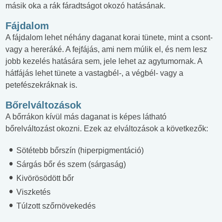
másik oka a rák fáradtságot okozó hatásának.
Fájdalom
A fájdalom lehet néhány daganat korai tünete, mint a csont-
vagy a hereráké. A fejfájás, ami nem múlik el, és nem lesz
jobb kezelés hatására sem, jele lehet az agytumornak. A
hátfájás lehet tünete a vastagbél-, a végbél- vagy a
petefészekráknak is.
Bőrelváltozások
A bőrrákon kívül más daganat is képes látható
bőrelváltozást okozni. Ezek az elváltozások a következők:
Sötétebb bőrszín (hiperpigmentáció)
Sárgás bőr és szem (sárgaság)
Kivörösödött bőr
Viszketés
Túlzott szőrnövekedés