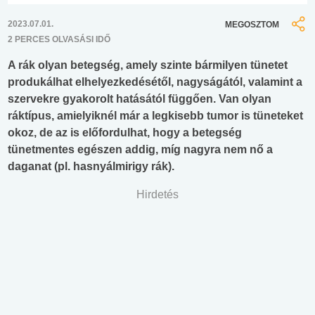
2023.07.01.
MEGOSZTOM
2 PERCES OLVASÁSI IDŐ
A rák olyan betegség, amely szinte bármilyen tünetet
produkálhat elhelyezkedésétől, nagyságától, valamint a
szervekre gyakorolt hatásától függően. Van olyan
ráktípus, amielyiknél már a legkisebb tumor is tüneteket
okoz, de az is előfordulhat, hogy a betegség
tünetmentes egészen addig, míg nagyra nem nő a
daganat (pl. hasnyálmirigy rák).
Hirdetés