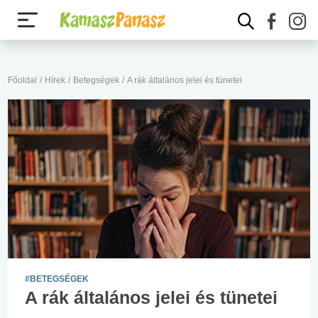
Főoldal
/
Hírek
/
Betegségek
/
A rák általános jelei és tünetei
#BETEGSÉGEK
A rák általános jelei és tünetei