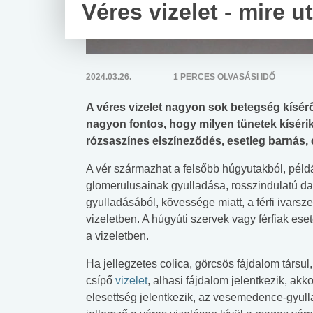
Véres vizelet - mire u
2024.03.26.
1 PERCES OLVASÁSI IDŐ
A véres vizelet nagyon sok betegség kísérő 
nagyon fontos, hogy milyen tünetek kísérik a
rózsaszínes elszíneződés, esetleg barnás, 
A vér származhat a felsőbb húgyutakból, pél
glomerulusainak gyulladása, rosszindulatú d
gyulladásából, kövessége miatt, a férfi ivarsz
vizeletben. A húgyúti szervek vagy férfiak ese
a vizeletben.
Ha jellegzetes colica, görcsös fájdalom társul
csípő
vizelet
, alhasi fájdalom jelentkezik, akk
elesettség jelentkezik, az vesemedence-gyulla