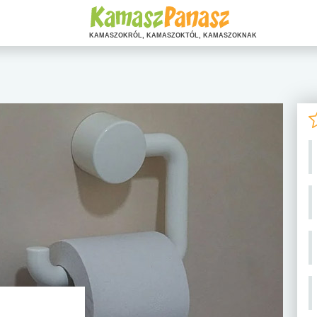
KAMASZOKRÓL, KAMASZOKTÓL, KAMASZOKNAK