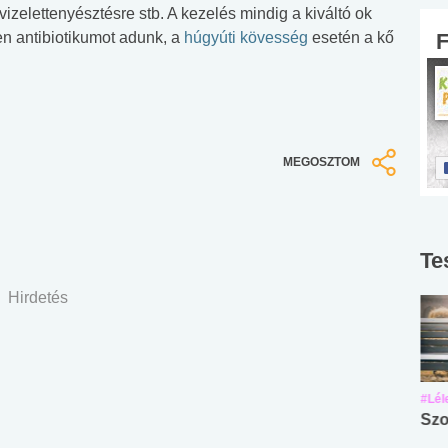
vizelettenyésztésre stb. A kezelés mindig a kiváltó ok
ben antibiotikumot adunk, a
húgyúti kövesség
esetén a kő
MEGOSZTOM
Te
Hirdetés
#Suli, munka
#Suli, munka
#Lél
Angol középfokú
Internet-függőség
Szo
nyelvvizsga teszt -
teszt