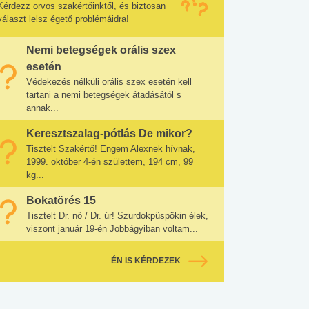
Kérdezz orvos szakértőinktől, és biztosan
választ lelsz égető problémáidra!
Nemi betegségek orális szex
esetén
Védekezés nélküli orális szex esetén kell
tartani a nemi betegségek átadásától s
annak...
Keresztszalag-pótlás De mikor?
Tisztelt Szakértő! Engem Alexnek hívnak,
1999. október 4-én születtem, 194 cm, 99
kg...
Bokatörés 15
Tisztelt Dr. nő / Dr. úr! Szurdokpüspökin élek,
viszont január 19-én Jobbágyiban voltam...
ÉN IS KÉRDEZEK