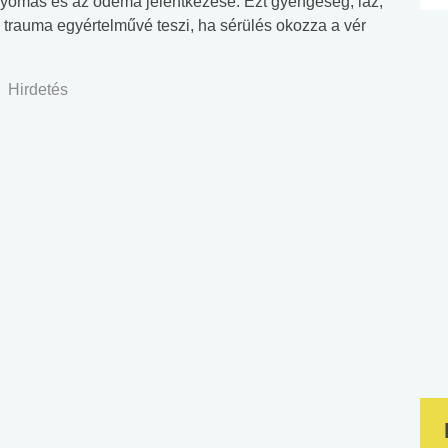
nyomás és az ödéma jelentkezése. Ezt gyengeség, láz,
ő trauma egyértelművé teszi, ha sérülés okozza a vér
Hirdetés