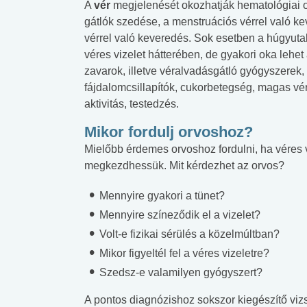
A
vér
megjelenését okozhatják hematológiai 
gátlók szedése, a menstruációs vérrel való k
vérrel való keveredés. Sok esetben a húgyutak
véres vizelet hátterében, de gyakori oka lehe
zavarok, illetve véralvadásgátló gyógyszerek
fájdalomcsillapítók, cukorbetegség, magas vér
aktivitás, testedzés.
Mikor fordulj orvoshoz?
Mielőbb érdemes orvoshoz fordulni, ha véres 
megkezdhessük. Mit kérdezhet az orvos?
Mennyire gyakori a tünet?
Mennyire színeződik el a vizelet?
Volt-e fizikai sérülés a közelmúltban?
Mikor figyeltél fel a véres vizeletre?
Szedsz-e valamilyen gyógyszert?
A pontos diagnózishoz sokszor kiegészítő vizs