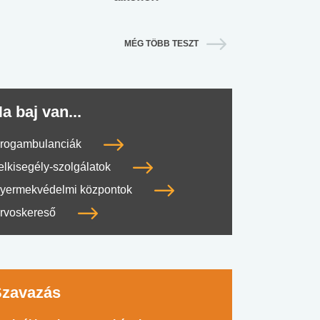
MÉG TÖBB TESZT
a baj van...
rogambulanciák
elkisegély-szolgálatok
yermekvédelmi központok
rvoskereső
Szavazás