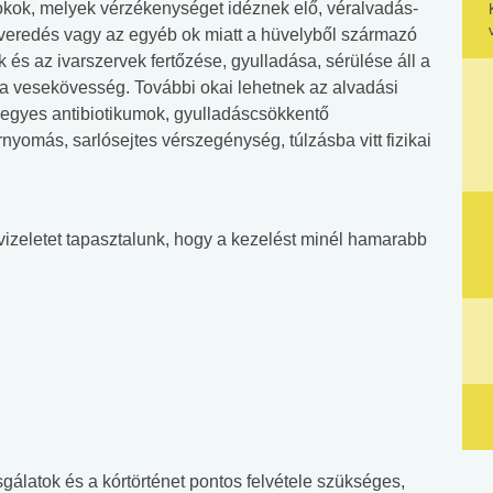
okok, melyek vérzékenységet idéznek elő, véralvadás-
everedés vagy az egyéb ok miatt a hüvelyből származó
 és az ivarszervek fertőzése, gyulladása, sérülése áll a
t a vesekövesség. További okai lehetnek az alvadási
, egyes antibiotikumok, gyulladáscsökkentő
nyomás, sarlósejtes vérszegénység, túlzásba vitt fizikai
vizeletet tapasztalunk, hogy a kezelést minél hamarabb
gálatok és a kórtörténet pontos felvétele szükséges,