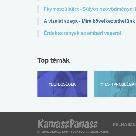
Fitymaszűkület - Súlyos szövődményei 
A vizelet szaga - Mire következtethetünk
Érdekes tények az emberi veséről
Top témák
ZÜLŐKNEK
#BETEGSÉGEK
#TESTI PROBLÉMÁ
FELHASZN
KAMASZOKRÓL, KAMASZOKTÓL, KAMASZOKNAK