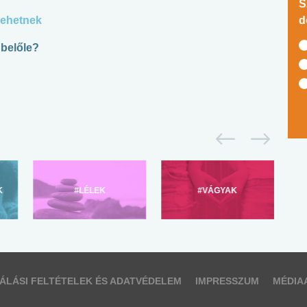
S
lehetnek
d
 belőle?
K
#LÉLEK
#VÁGYAK
ÁLÁSI FELTÉTELEK ÉS ADATVÉDELEM
IMPRESSZUM
MÉDIA