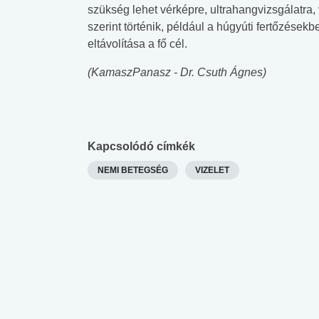
szükség lehet vérképre, ultrahangvizsgálatra, 
szerint történik, például a húgyúti fertőzések
eltávolítása a fő cél.
(KamaszPanasz - Dr. Csuth Ágnes)
Kapcsolódó címkék
NEMI BETEGSÉG
VIZELET
 alkohol
#Zöldövezet
#Betegségek
lent az
Mekkora az ökológiai
Elsősegély
lábnyomod?
tudásteszt