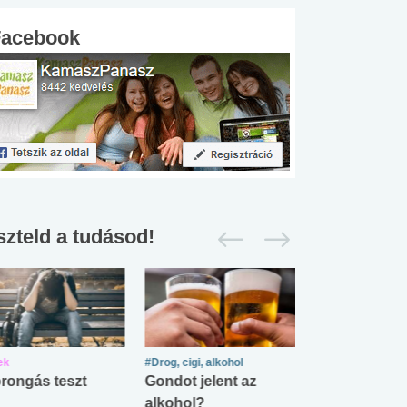
Facebook
szteld a tudásod!
ek
#Drog, cigi, alkohol
#Zöldövezet
rongás teszt
Gondot jelent az
Mekkora az ö
alkohol?
lábnyomod?