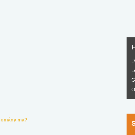
No.42
H
D
L
G
O
tudomány ma?