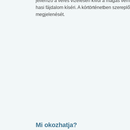
jellemző a véres vizelésen kívül a magas vér
hasi fájdalom kíséri. A kórtörténetben szerepl
megjelenését.
Mi okozhatja?