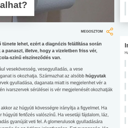
talhat?
MEGOSZTOM
tünete lehet, ezért a diagnózis felállítása során
I
 panaszt, illetve, hogy a vizeletben friss vér,
H
cola-színű elszíneződés van.
dául vesekövesség, vesegyulladás, a vese
aganat is okozhatja. Származhat az alsóbb
húgyutak
ervek gyulladása, daganata miatt is megjelenhet vér a
tén ivarszervek sérülései is vér megjelenését okozhatják
, akkor az húgyúti kövességre irányítja a figyelmet. Ha
or húgyúti fertőzés valószínű. Ha vesetáji fájdalom, láz,
dás gyanúját veti fel. A glomerulusok gyulladására