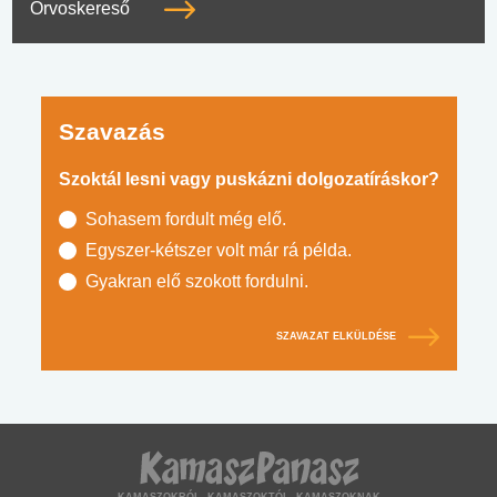
Orvoskereső
Szavazás
Szoktál lesni vagy puskázni dolgozatíráskor?
Sohasem fordult még elő.
Egyszer-kétszer volt már rá példa.
Gyakran elő szokott fordulni.
SZAVAZAT ELKÜLDÉSE