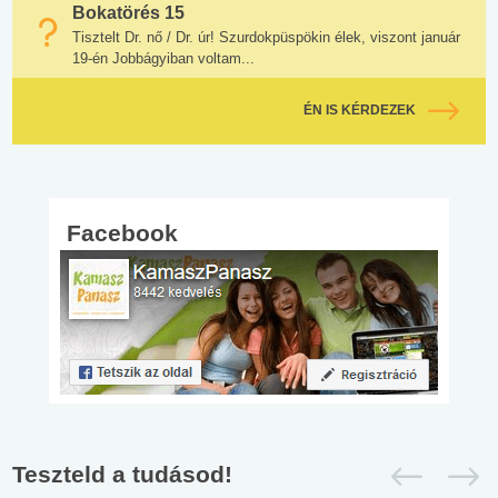
Bokatörés 15
Tisztelt Dr. nő / Dr. úr! Szurdokpüspökin élek, viszont január
19-én Jobbágyiban voltam...
ÉN IS KÉRDEZEK
Facebook
Teszteld a tudásod!