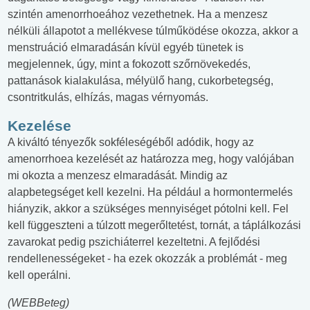
szintén amenorrhoeához vezethetnek. Ha a menzesz
nélküli állapotot a mellékvese túlműködése okozza, akkor a
menstruáció elmaradásán kívül egyéb tünetek is
megjelennek, úgy, mint a fokozott szőrnövekedés,
pattanások kialakulása, mélyülő hang, cukorbetegség,
csontritkulás, elhízás, magas vérnyomás.
Kezelése
A kiváltó tényezők sokféleségéből adódik, hogy az
amenorrhoea kezelését az határozza meg, hogy valójában
mi okozta a menzesz elmaradását. Mindig az
alapbetegséget kell kezelni. Ha például a hormontermelés
hiányzik, akkor a szükséges mennyiséget pótolni kell. Fel
kell függeszteni a túlzott megerőltetést, tornát, a táplálkozási
zavarokat pedig pszichiáterrel kezeltetni. A fejlődési
rendellenességeket - ha ezek okozzák a problémát - meg
kell operálni.
(WEBBeteg)