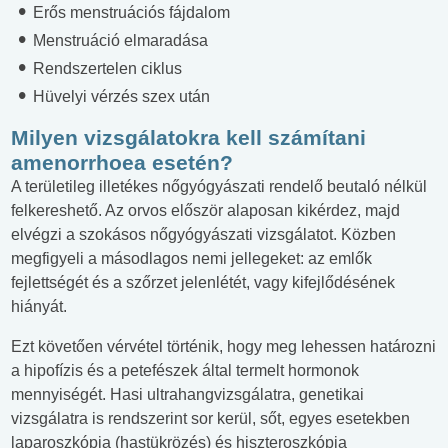
Erős menstruációs fájdalom
Menstruáció elmaradása
Rendszertelen ciklus
Hüvelyi vérzés szex után
Milyen vizsgálatokra kell számítani
amenorrhoea esetén?
A területileg illetékes nőgyógyászati rendelő beutaló nélkül
felkereshető. Az orvos először alaposan kikérdez, majd
elvégzi a szokásos nőgyógyászati vizsgálatot. Közben
megfigyeli a másodlagos nemi jellegeket: az emlők
fejlettségét és a szőrzet jelenlétét, vagy kifejlődésének
hiányát.
Ezt követően vérvétel történik, hogy meg lehessen határozni
a hipofízis és a petefészek által termelt hormonok
mennyiségét. Hasi ultrahangvizsgálatra, genetikai
vizsgálatra is rendszerint sor kerül, sőt, egyes esetekben
laparoszkópia (hastükrözés) és hiszteroszkópia