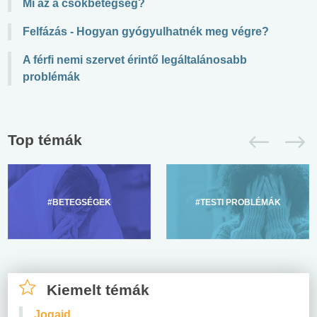
Mi az a csókbetegség?
Felfázás - Hogyan gyógyulhatnék meg végre?
A férfi nemi szervet érintő legáltalánosabb
problémák
Top témák
#BETEGSÉGEK
#TESTI PROBLÉMÁK
Kiemelt témák
Jogaid