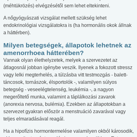
(méhtükrözés) elvégzésétől sem lehet eltekinteni.
A nőgyógyászati vizsgálat mellett szükség lehet
endokrinológiai vizsgálatokra is (ha hormonális okok állnak
a háttérben).
Milyen betegségek, állapotok lehetnek az
amenorrhoea hátterében?
Vannak olyan élethelyzetek, melyek a szervezetet az
átlagosnál jobban igénybe veszik. Ilyenek a fokozott stressz
vagy lelki megterhelés, a túlzásba vitt testmozgás - balett-
táncosok, tornászok, élsportolók -, valamilyen súlyos
betegség - veseelégtelenség, leukémia -, a nagyon
megerőltető munka, valamint a táplálkozási zavarok
(anorexia nervosa, bulémia). Ezekben az állapotokban a
szervezet gyakran először a menstruáció zavarával vagy
teljes elmaradásával reagál.
Ha a hipofízis hormontermelése valamilyen okból károsodik,