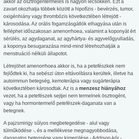
akkor az ösztrogéntermelés is nagyon lecsökken. Ezt a
zavart okozhatja többek között a hipofízis - bevérzés, tumor,
oxigénhiány vagy thrombózis következtében létrejött -
károsodása. Az orális fogamzásgátlók elhagyása után is
felléphet időszakosan amenorrhoea, valamint a koponyát ért
sérülés, az agydaganat, az agyhártya- és agyvelőgyulladás,
a koponya besugarazása mind-mind létrehozhatják a
menstruáció nélküli állapotot.
Létrejöhet amenorrhoea akkor is, ha a petefészkek nem
fejlődtek ki, ha sebészi úton eltávolításra kerültek, illetve ha
autoimmun betegség, kemoterápia vagy sugárterápia
következtében károsodtak. Az is a
menzesz hiányához
vezet, ha a petefészek sejtjei nem termelnek ösztrogént,
vagy ha hormontermelő petefészek-daganata van a
betegnek.
A pajzsmirigy súlyos megbetegedése - alul vagy
túlműködése -, és a mellékvese megnagyobbodása,
daganatos betegsége vagy kimerülése - Addison-kór -