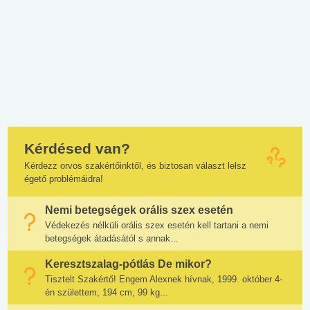
Kérdésed van?
Kérdezz orvos szakértőinktől, és biztosan választ lelsz
égető problémáidra!
Nemi betegségek orális szex esetén
Védekezés nélküli orális szex esetén kell tartani a nemi
betegségek átadásától s annak...
Keresztszalag-pótlás De mikor?
Tisztelt Szakértő! Engem Alexnek hívnak, 1999. október 4-
én születtem, 194 cm, 99 kg...