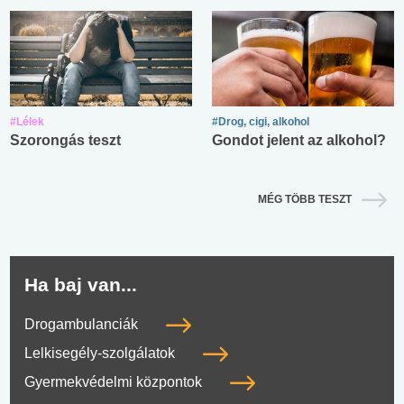
#Lélek
#Drog, cigi, alkohol
Szorongás teszt
Gondot jelent az alkohol?
MÉG TÖBB TESZT
Ha baj van...
Drogambulanciák
Lelkisegély-szolgálatok
Gyermekvédelmi központok