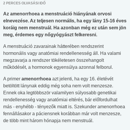
2 PERCES OLVASÁSI IDŐ
Az amenorrhoea a menstruáció hiányának orvosi
elnevezése. Az teljesen normális, ha egy lány 15-16 éves
koráig nem menstruál. Ha azonban még ez után sem jön
meg, érdemes egy nőgyógyászt felkeresni.
A menstruáció zavarainak hátterében rendszerint
hormonális vagy anatómiai rendellenesség áll. Ha valami
megzavarja a rendszer tökéletesen összehangolt
működését, a hormonok egyensúlya azonnal felborul.
A primer
amenorrhoea
azt jelenti, ha egy 16. életévét
betöltött lánynak eddig még soha nem volt menzesze.
Ennek oka legtöbbször valamilyen súlyosabb genetikai
rendellenesség vagy anatómiai eltérés, bár előfordulhat
más - enyhébb - tényezők miatt is. Szekunder amenorrhoea
fennállásakor a páciensnek korábban már volt menzesze,
de több mint három hónapja nem menstruál.