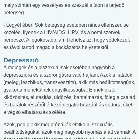
mely szintén egy veszélyes és szexuális úton is terjedő
betegség.
- Legyél éber! Sok betegség esetében nincs ellenszer, se
kezelés, ilyenek a HIV/AIDS, HPV, és a nemi szervek
herpesze. A legokosabb, amit tehetsz az, hogy védekezel,
és távol tartod magad a kockázatos helyzetektől.
Depresszió
A melegek és a biszexuálisak esetében nagyobb a
depresszióra és a szorongásra való hajlam. Azok a fiatalok
(meleg, leszbikus, transzvesztita), akik más beállítottságúak,
gyakorta menekülnek öngyilkosságba. Ennek okai:
kiközösítés, elutasítás, üldözés, bántalmazás, főleg a család
és barátok részéről érkező negatív hozzáállás sodorja őket
a végső elhatározás szélére.
Azok, pedig akik megpróbálják eltitkolni szexuális
beállítottságukat, azok még nagyobb nyomás alatt vannak. A