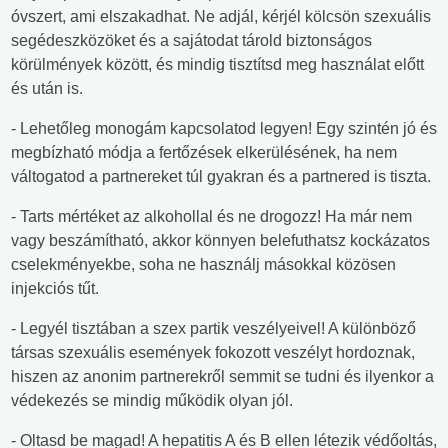
óvszert, ami elszakadhat. Ne adjál, kérjél kölcsön szexuális
segédeszközöket és a sajátodat tárold biztonságos
körülmények között, és mindig tisztítsd meg használat előtt
és után is.
- Lehetőleg monogám kapcsolatod legyen! Egy szintén jó és
megbízható módja a fertőzések elkerülésének, ha nem
váltogatod a partnereket túl gyakran és a partnered is tiszta.
- Tarts mértéket az alkohollal és ne drogozz! Ha már nem
vagy beszámítható, akkor könnyen belefuthatsz kockázatos
cselekményekbe, soha ne használj másokkal közösen
injekciós tűt.
- Legyél tisztában a szex partik veszélyeivel! A különböző
társas szexuális események fokozott veszélyt hordoznak,
hiszen az anonim partnerekről semmit se tudni és ilyenkor a
védekezés se mindig működik olyan jól.
- Oltasd be magad! A hepatitis A és B ellen létezik védőoltás,