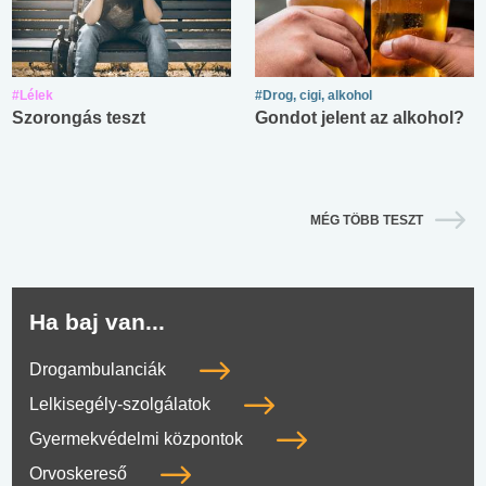
#Lélek
#Drog, cigi, alkohol
Szorongás teszt
Gondot jelent az alkohol?
MÉG TÖBB TESZT
Ha baj van...
Drogambulanciák
Lelkisegély-szolgálatok
Gyermekvédelmi központok
Orvoskereső