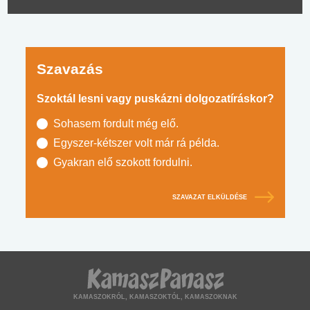
Szavazás
Szoktál lesni vagy puskázni dolgozatíráskor?
Sohasem fordult még elő.
Egyszer-kétszer volt már rá példa.
Gyakran elő szokott fordulni.
SZAVAZAT ELKÜLDÉSE
KAMASZOKRÓL, KAMASZOKTÓL, KAMASZOKNAK