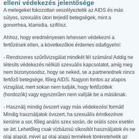
elleni védekezés jelentősége
A melegeket fokozottan veszélyeztetik az AIDS és más
súlyos, szexuális úton terjedő betegségek, mint a
gonorrhea, klamidia, szifilisz.
Ahhoz, hogy eredményesen lehessen védekezni a
fertőzések ellen, a következőkre érdemes odafigyelni:
- Rendszeres szűrővizsgálat mindkét fél számára! Addig ne
létesíts védekezés nélküli szexuális kapcsolatot, amíg meg
nem bizonyosodsz, hogy se neked, se a partnerednek nincs
fertőző betegsége, főleg AIDS. Nagyon fontos az alapos
vizsgálat, mert sokan nem tudják, hogy fertőzöttek
(hordozók) vagy egyszerűen nem vallják be a másiknak.
- Használj mindig óvszert vagy más védekezési formát!
Mindig használjatok óvszert, ha szexuális érintkezésre
kerülne a sor, főleg anális szex során, de orális szex esetén
se árt. Lehetőleg csak vízbázisú síkosítót használjatok és ne
olaj alapút, mivel az olaj alapú termékek tönkretehetik az