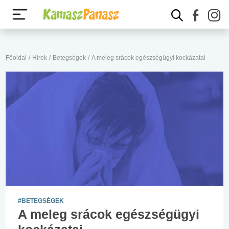
Főoldal
/
Hírek
/
Betegségek
/
A meleg srácok egészségügyi kockázatai
#BETEGSÉGEK
A meleg srácok egészségügyi