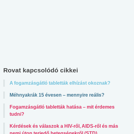
Rovat kapcsolódó cikkei
A fogamzásgátló tabletták elhízást okoznak?
Méhnyakrák 15 évesen – mennyire reális?
Fogamzásgátló tabletták hatása – mit érdemes
tudni?
Kérdések és válaszok a HIV-ről, AIDS-ről és más
nemi úton terjedő betegségekről (STD)