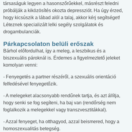
társaságuk legyen a hasonszőrűekkel, másrészt feledni
próbálják a kiközösítés okozta depressziót. Ha úgy érzed,
hogy kicsúszik a lábad alól a talaj, akkor kérj segítséget!
Léteznek specializált lelki segély szolgálatok és
drogambulanciák.
Párkapcsolaton belüli erőszak
Bárhol előfordulhat, így a meleg, a leszbikus és a
biszexuális pároknál is. Érdemes a figyelmeztető jeleket
komolyan venni:
- Fenyegetés a partner részéről, a szexuális orientáció
felfedésével fenyegetőzik.
- A melegeket alacsonyabb rendűnek tartja, és azt állítja,
hogy senki se fog segíteni, ha baj van (rendőrség nem
foglalkozik a melegekkel vagy transzvesztitákkal).
- Azzal fenyeget, ha otthagyod, azzal beismered, hogy a
homoszexualitás betegség.