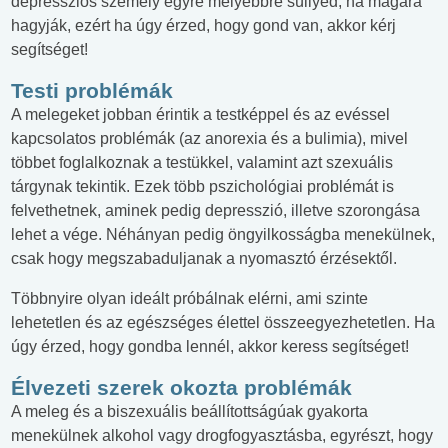
depressziós személy egyre mélyebbre süllyed, ha magára
hagyják, ezért ha úgy érzed, hogy gond van, akkor kérj
segítséget!
Testi problémák
A melegeket jobban érintik a testképpel és az evéssel
kapcsolatos problémák (az anorexia és a bulimia), mivel
többet foglalkoznak a testükkel, valamint azt szexuális
tárgynak tekintik. Ezek több pszichológiai problémát is
felvethetnek, aminek pedig depresszió, illetve szorongása
lehet a vége. Néhányan pedig öngyilkosságba menekülnek,
csak hogy megszabaduljanak a nyomasztó érzésektől.
Többnyire olyan ideált próbálnak elérni, ami szinte
lehetetlen és az egészséges élettel összeegyezhetetlen. Ha
úgy érzed, hogy gondba lennél, akkor keress segítséget!
Élvezeti szerek okozta problémák
A meleg és a biszexuális beállítottságúak gyakorta
menekülnek alkohol vagy drogfogyasztásba, egyrészt, hogy