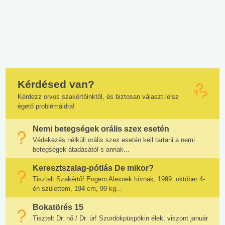
Kérdésed van?
Kérdezz orvos szakértőinktől, és biztosan választ lelsz
égető problémáidra!
Nemi betegségek orális szex esetén
Védekezés nélküli orális szex esetén kell tartani a nemi
betegségek átadásától s annak...
Keresztszalag-pótlás De mikor?
Tisztelt Szakértő! Engem Alexnek hívnak, 1999. október 4-
én születtem, 194 cm, 99 kg...
Bokatörés 15
Tisztelt Dr. nő / Dr. úr! Szurdokpüspökin élek, viszont január