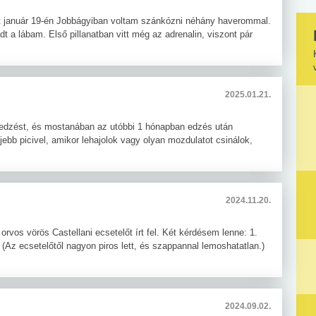
zont január 19-én Jobbágyiban voltam szánkózni néhány haverommal.
t a lábam. Első pillanatban vitt még az adrenalin, viszont pár
2025.01.21.
edzést, és mostanában az utóbbi 1 hónapban edzés után
ebb picivel, amikor lehajolok vagy olyan mozdulatot csinálok,
2024.11.20.
rvos vörös Castellani ecsetelőt írt fel. Két kérdésem lenne: 1.
t? (Az ecsetelőtől nagyon piros lett, és szappannal lemoshatatlan.)
2024.09.02.