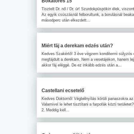
Bokatörés 15
Tisztelt Dr. nő / Dr. úr! Szurdokpüspökin élek, vis
Az egyik csúszásnál felborultunk, a borulásnál beakad
másodperc után elkezdett...
Miért fáj a derekam edzés után?
Kedves Szakértő! 3 éve végzem konditermi súlyzós 
megfájdult a derekam. Nem a vesetájékon, hanem lejj
akkor fáj eléggé. De ez inkább edzés után a...
Castellani ecsetelő
Kedves Doktornő! Végbélnyílás körüli panaszokra az o
Valamivel le lehet tisztítani a farpofák közti területe
2. Meddig kell...