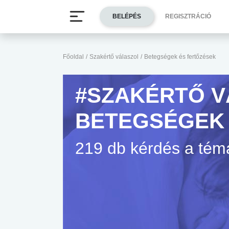
BELÉPÉS
REGISZTRÁCIÓ
Főoldal
/
Szakértő válaszol
/
Betegségek és fertőzések
#SZAKÉRTŐ V
BETEGSÉGEK 
219 db kérdés a té