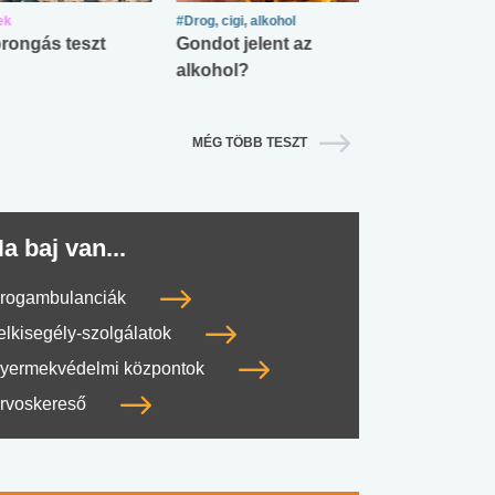
ek
#Drog, cigi, alkohol
#Zöldövezet
rongás teszt
Gondot jelent az
Mekkora az ö
alkohol?
lábnyomod?
MÉG TÖBB TESZT
a baj van...
rogambulanciák
elkisegély-szolgálatok
yermekvédelmi központok
rvoskereső