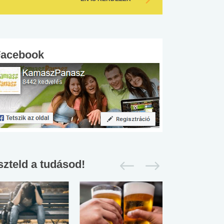
Facebook
szteld a tudásod!