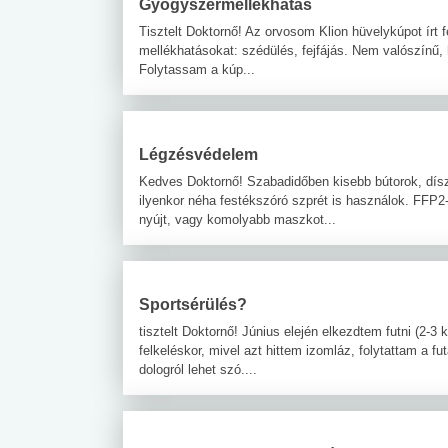
Gyógyszermellékhatás
Tisztelt Doktornő! Az orvosom Klion hüvelykúpot írt
mellékhatásokat: szédülés, fejfájás. Nem valószínű, 
Folytassam a kúp...
Légzésvédelem
Kedves Doktornő! Szabadidőben kisebb bútorok, díszt
ilyenkor néha festékszóró szprét is használok. FFP2
nyújt, vagy komolyabb maszkot...
Sportsérülés?
tisztelt Doktornő! Június elején elkezdtem futni (2-3 
felkeléskor, mivel azt hittem izomláz, folytattam a fu
dologról lehet szó....