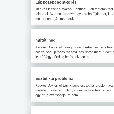
Lábközépcsont-törés
18 éves leszek a nyáron. Február 13-án tesiórán fo
találta el. Azonnal éreztem egy kisebb fájdalmat, ill.
másodperc után már csak...
műtéti heg
Kedves Doktornő! Tavaly novemberben volt egy hasi 
hosszúságú pirosas-rózsaszínes-bordó (nem tudom po
lesz? Vagy némileg be fog olvadni a...
Esztétikai probléma
Kedves Doktornő! Egy kisebb esztétikai problémával 
műtétem, a varratot kb 1,5 hónapja szedte ki az or
együtt (ő azt mondja, őt nem...