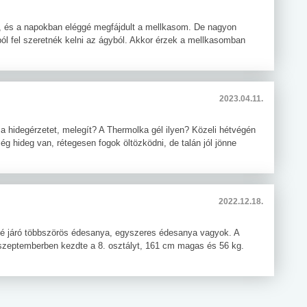
, és a napokban eléggé megfájdult a mellkasom. De nagyon
ból fel szeretnék kelni az ágyból. Akkor érzek a mellkasomban
2023.04.11.
 a hidegérzetet, melegít? A Thermolka gél ilyen? Közeli hétvégén
ég hideg van, rétegesen fogok öltözködni, de talán jól jönne
2022.12.18.
lé járó többszörös édesanya, egyszeres édesanya vagyok. A
, szeptemberben kezdte a 8. osztályt, 161 cm magas és 56 kg.