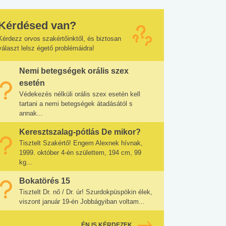
Kérdésed van?
Kérdezz orvos szakértőinktől, és biztosan
választ lelsz égető problémáidra!
Nemi betegségek orális szex
esetén
Védekezés nélküli orális szex esetén kell
tartani a nemi betegségek átadásától s
annak...
Keresztszalag-pótlás De mikor?
Tisztelt Szakértő! Engem Alexnek hívnak,
1999. október 4-én születtem, 194 cm, 99
kg...
Bokatörés 15
Tisztelt Dr. nő / Dr. úr! Szurdokpüspökin élek,
viszont január 19-én Jobbágyiban voltam...
ÉN IS KÉRDEZEK