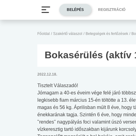
BELÉPÉS
REGISZTRÁCIÓ
Főoldal
/
Szakértő válaszol
/
Betegségek és fertőzések
/
Bo
Bokasérülés (aktív 
2022.12.18.
Tisztelt Válaszadó!
Jómagam a 40-es éveim vége felé járó többs
legkisebb fiam március 15-én töltötte a 13. él
magas és 56 kg. Áprilisban múlt 8 éve, hogy t
énekkarának tagja. Szintén 6 éve, hogy minde
"rendes" nagypályás foci valamint úszó verse
vízkeresztig tartó időszakban kijárunk korcsol