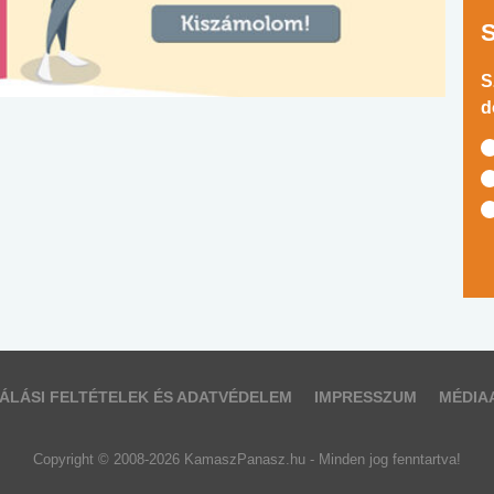
S
d
ÁLÁSI FELTÉTELEK ÉS ADATVÉDELEM
IMPRESSZUM
MÉDIA
Copyright © 2008-2026 KamaszPanasz.hu - Minden jog fenntartva!