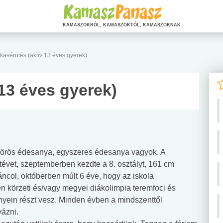
KAMASZOKRÓL, KAMASZOKTÓL, KAMASZOKNAK
kasérülés (aktív 13 éves gyerek)
13 éves gyerek)
zörös édesanya, egyszeres édesanya vagyok. A
etévet, szeptemberben kezdte a 8. osztályt, 161 cm
áncol, októberben múlt 6 éve, hogy az iskola
n körzeti és/vagy megyei diákolimpia teremfoci és
nyein részt vesz. Minden évben a mindszenttől
yázni.