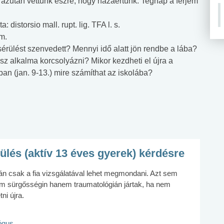
 azután vettünk észre, hogy hazaértünk. Tegnap a férjem
 distorsio mall. rupt. lig. TFA l. s.
m.
sérülést szenvedett? Mennyi idő alatt jön rendbe a lába?
sz alkalma korcsolyázni? Mikor kezdheti el újra a
ban (jan. 9-13.) mire számíthat az iskolába?
lés (aktív 13 éves gyerek) kérdésre
n csak a fia vizsgálatával lehet megmondani. Azt sem
nem sürgősségin hanem traumatológián jártak, ha nem
ni újra.
lógus