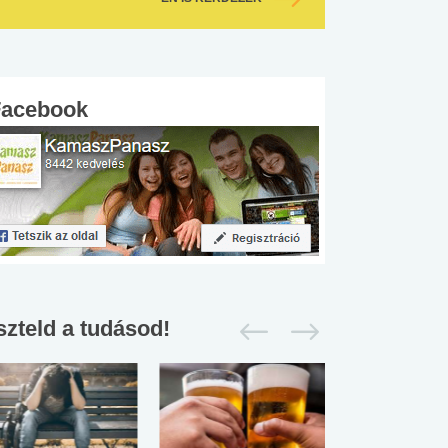
Facebook
szteld a tudásod!