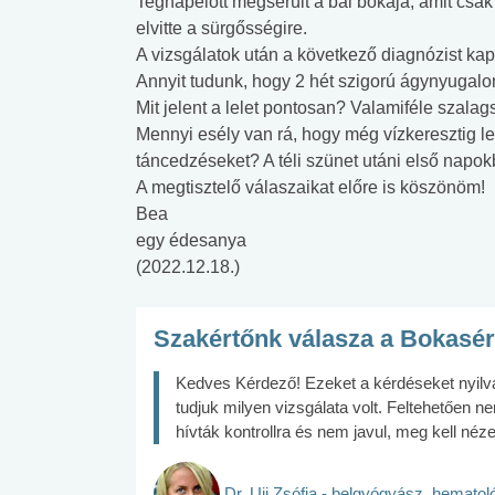
Tegnapelőtt megsérült a bal bokája, amit csak
elvitte a sürgősségire.
A vizsgálatok után a következő diagnózist kapta:
Annyit tudunk, hogy 2 hét szigorú ágynyugalo
Mit jelent a lelet pontosan? Valamiféle szalag
Mennyi esély van rá, hogy még vízkeresztig le
táncedzéseket? A téli szünet utáni első napok
A megtisztelő válaszaikat előre is köszönöm!
Bea
egy édesanya
(2022.12.18.)
Szakértőnk válasza a Bokasérü
Kedves Kérdező! Ezeket a kérdéseket nyilvá
tudjuk milyen vizsgálata volt. Feltehetően 
hívták kontrollra és nem javul, meg kell nézet
Dr. Ujj Zsófia - belgyógyász, hemato