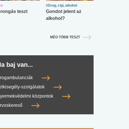
ek
#Drog, cigi, alkohol
#Zöldövezet
rongás teszt
Gondot jelent az
Mekkora az ö
alkohol?
lábnyomod?
MÉG TÖBB TESZT
a baj van...
rogambulanciák
elkisegély-szolgálatok
yermekvédelmi központok
rvoskereső