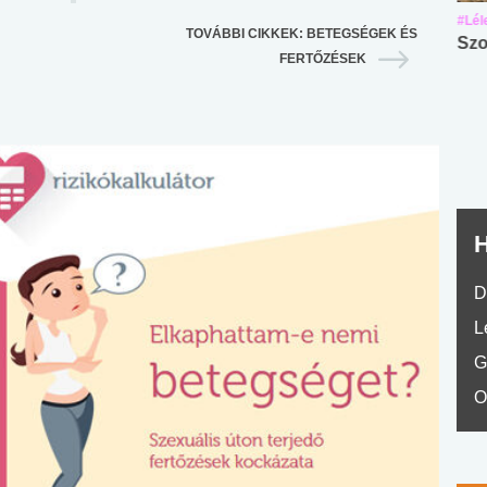
#Suli, munka
#Suli, munka
#Lél
TOVÁBBI CIKKEK: BETEGSÉGEK ÉS
Angol középfokú
Internet-függőség
Szo
FERTŐZÉSEK
nyelvvizsga teszt -
teszt
No.42
H
D
L
G
O