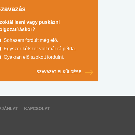
Szavazás
zoktál lesni vagy puskázni
olgozatíráskor?
Sohasem fordult még elő.
Egyszer-kétszer volt már rá példa.
Gyakran elő szokott fordulni.
SZAVAZAT ELKÜLDÉSE
AJÁNLAT
KAPCSOLAT